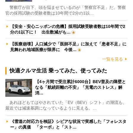
警察庁が目下、頭を悩ませているのが「警察官不足」だ。警察
官の採用試験の受験者数は10年間で2分の1以…
【安全・安心ニッポンの危機】採用試験受験者数は10年間で2
分の1以下に！ 出生数減がも…
【医療崩壊】人口減少で「医師不足」に加えて「患者不足」に
見舞われ地域医療が限界に 今後…
一覧を見る
快適クルマ生活 乗ってみた、使ってみた
【4ヶ月間で受注累計6000台】BEV普及の障壁と
なる「航続距離の不安」「充電のストレス」解
消…
あれほどもてはやされていた「EV（BEV）シフト」の潮流も、
最近では減速基調になっているように見える。…
《雪道の対応力を検証》シビアな状況で実感した「フォレスタ
ー」の真価 「ターボ」と「スト…