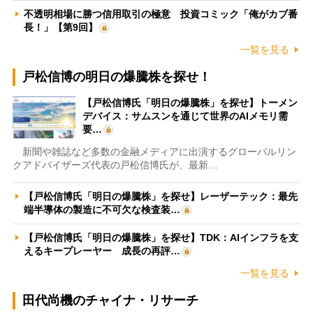
不透明相場に勝つ信用取引の極意 投資コミック「俺がカブ番
長！」【第9回】
一覧を見る
戸松信博の明日の爆騰株を探せ！
【戸松信博氏「明日の爆騰株」を探せ】トーメン
デバイス：サムスンを通じて世界のAIメモリ需
要…
新聞や雑誌など多数の金融メディアに出演するグローバルリン
クアドバイザーズ代表の戸松信博氏が、最新…
【戸松信博氏「明日の爆騰株」を探せ】レーザーテック：最先
端半導体の製造に不可欠な検査装…
【戸松信博氏「明日の爆騰株」を探せ】TDK：AIインフラを支
えるキープレーヤー 成長の再評…
一覧を見る
田代尚機のチャイナ・リサーチ