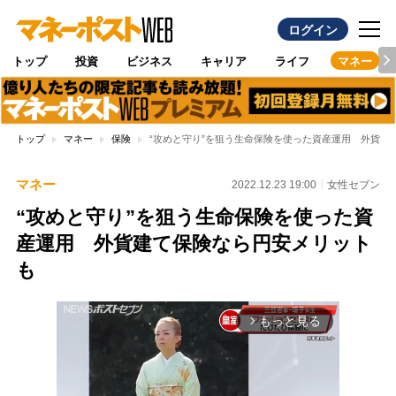
ログイン
トップ
投資
ビジネス
キャリア
ライフ
マネー
トップ
マネー
保険
“攻めと守り”を狙う生命保険を使った資産運用 外貨建
マネー
2022.12.23 19:00
女性セブン
“攻めと守り”を狙う生命保険を使った資
産運用 外貨建て保険なら円安メリット
も
もっと見る
arrow_forward_ios