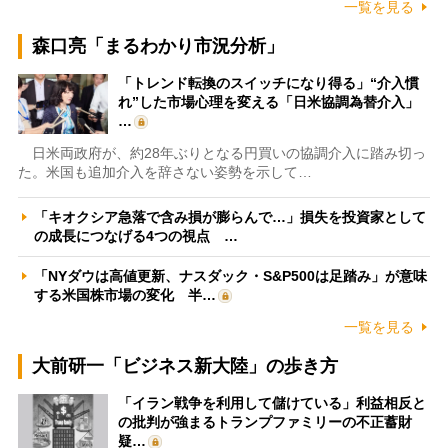
一覧を見る
森口亮「まるわかり市況分析」
「トレンド転換のスイッチになり得る」“介入慣
れ”した市場心理を変える「日米協調為替介入」
…
日米両政府が、約28年ぶりとなる円買いの協調介入に踏み切っ
た。米国も追加介入を辞さない姿勢を示して…
「キオクシア急落で含み損が膨らんで…」損失を投資家として
の成長につなげる4つの視点 …
「NYダウは高値更新、ナスダック・S&P500は足踏み」が意味
する米国株市場の変化 半…
一覧を見る
大前研一「ビジネス新大陸」の歩き方
「イラン戦争を利用して儲けている」利益相反と
の批判が強まるトランプファミリーの不正蓄財
疑…