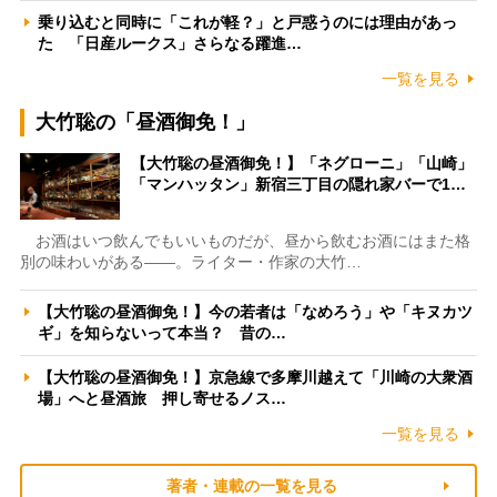
乗り込むと同時に「これが軽？」と戸惑うのには理由があっ
た 「日産ルークス」さらなる躍進…
一覧を見る
大竹聡の「昼酒御免！」
【大竹聡の昼酒御免！】「ネグローニ」「山崎」
「マンハッタン」新宿三丁目の隠れ家バーで1…
お酒はいつ飲んでもいいものだが、昼から飲むお酒にはまた格
別の味わいがある――。ライター・作家の大竹…
【大竹聡の昼酒御免！】今の若者は「なめろう」や「キヌカツ
ギ」を知らないって本当？ 昔の…
【大竹聡の昼酒御免！】京急線で多摩川越えて「川崎の大衆酒
場」へと昼酒旅 押し寄せるノス…
一覧を見る
著者・連載の一覧を見る