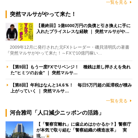
一覧を見る
突然マルサがやって来た！
【最終回】1億6000万円の負債と引き換えに手に
入れたプライスレスな経験 ｜ 突然マルサがや…
2009年12月に発行された元FXトレーダー・磯貝清明氏の著書
『突然マルサがやって来た！～FXで10億円稼い…
【第9回】もう一度FXでリベンジ！ 種銭は差し押さえを免れ
た”ヒミツのお金” ｜ 突然マルサ…
【第8回】年利はなんと14.6％！ 毎日5万円超の延滞税が積み
上がっていく ｜ 突然マルサ…
一覧を見る
河合雅司「人口減少ニッポンの活路」
【「警察官離れ」に歯止めはかかるか？】警察庁
が本気で取り組む「警察組織の構造改革」 実
現…