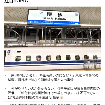
注目TOPIC
「約5時間かかるし、料金も高いのになぜ？」東京～博多間の
移動に飛行機ではなく新幹線を選ぶ人の事情
「何がやりたいのか分からない」竹中平蔵氏が語る高市内閣の
評価 「給付付き税額控除はその場しのぎ」いま不可欠なの
は“社会保障制度の改革議論”と指摘