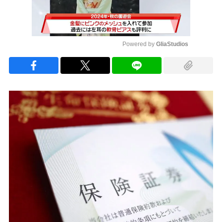
Powered by 
GliaStudios
Mute