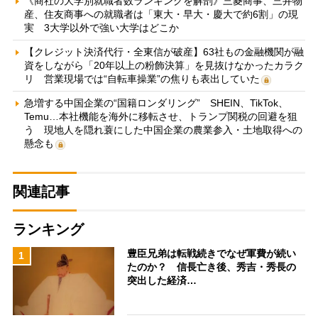
《商社の大学別就職者数ランキングを解剖》三菱商事、三井物
産、住友商事への就職者は「東大・早大・慶大で約6割」の現
実 3大学以外で強い大学はどこか
【クレジット決済代行・全東信が破産】63社もの金融機関が融
資をしながら「20年以上の粉飾決算」を見抜けなかったカラク
リ 営業現場では“自転車操業”の焦りも表出していた
急増する中国企業の“国籍ロンダリング” SHEIN、TikTok、
Temu…本社機能を海外に移転させ、トランプ関税の回避を狙
う 現地人を隠れ蓑にした中国企業の農業参入・土地取得への
懸念も
関連記事
ランキング
豊臣兄弟は転戦続きでなぜ軍費が続い
1
たのか？ 信長亡き後、秀吉・秀長の
突出した経済…