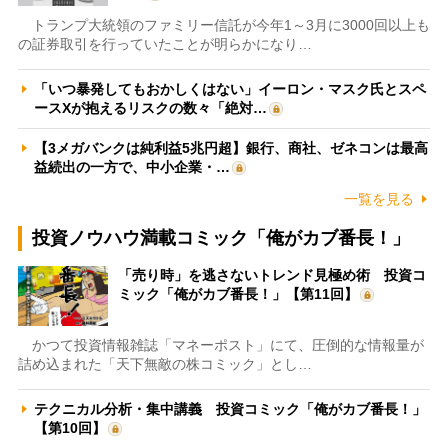
トランプ大統領のファミリー信託が今年1～3月に3000回以上も
の証券取引を行っていたことが明らかになり…
「いつ暴発してもおかしくはない」イーロン・マスク氏とスペ
ースXが抱えるリスクの数々「絶対…
【3メガバンクは純利益5兆円超】銀行、商社、ゼネコンは最高
益続出の一方で、中小企業・…
一覧を見る
投資ノウハウ満載コミック「俺がカブ番長！」
「売り時」を逃さないトレンド見極め術 投資コ
ミック「俺がカブ番長！」【第11回】
かつて投資情報雑誌「マネーポスト」にて、圧倒的な情報量が
詰め込まれた「天下無敵の株コミック」とし…
テクニカル分析・集中講義 投資コミック「俺がカブ番長！」
【第10回】