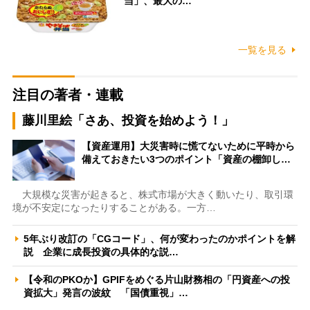
当」、最大の…
一覧を見る
注目の著者・連載
藤川里絵「さあ、投資を始めよう！」
【資産運用】大災害時に慌てないために平時から
備えておきたい3つのポイント「資産の棚卸し…
大規模な災害が起きると、株式市場が大きく動いたり、取引環
境が不安定になったりすることがある。一方…
5年ぶり改訂の「CGコード」、何が変わったのかポイントを解
説 企業に成長投資の具体的な説…
【令和のPKOか】GPIFをめぐる片山財務相の「円資産への投
資拡大」発言の波紋 「国債重視」…