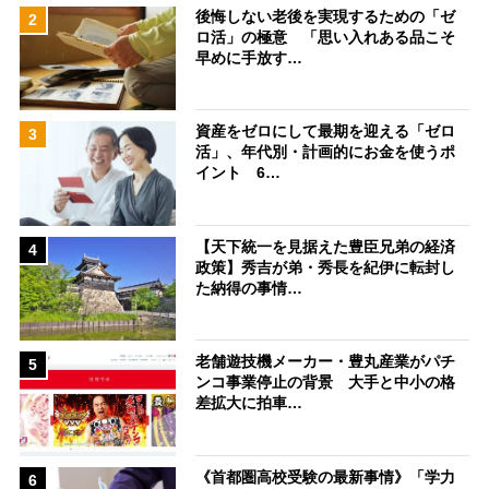
後悔しない老後を実現するための「ゼ
2
ロ活」の極意 「思い入れある品こそ
早めに手放す…
資産をゼロにして最期を迎える「ゼロ
3
活」、年代別・計画的にお金を使うポ
イント 6…
【天下統一を見据えた豊臣兄弟の経済
4
政策】秀吉が弟・秀長を紀伊に転封し
た納得の事情…
老舗遊技機メーカー・豊丸産業がパチ
5
ンコ事業停止の背景 大手と中小の格
差拡大に拍車…
《首都圏高校受験の最新事情》「学力
6