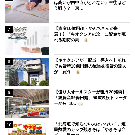
は高いが内申点がとれない」生徒はど
う戦う？ 東…
【資産10億円超・かんちさんが厳
7
選！】「キオクシアの次」に資金が流
れる期待の高…
【キオクシアが「配当」導入へ】それ
8
でも資産10億円超の配当株投資の達人
が「買う…
【億り人オールスターが狙う20銘柄】
9
「総資産69億円超」90歳現役トレーダ
ーから“10…
「北海道で知らない人はいない！」道
10
民熱愛のカップ焼きそば「やきそば弁