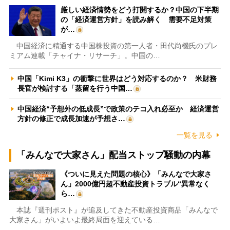
厳しい経済情勢をどう打開するか？中国の下半期
の「経済運営方針」を読み解く 需要不足対策
が…
中国経済に精通する中国株投資の第一人者・田代尚機氏のプレ
ミアム連載「チャイナ・リサーチ」。中国の…
中国「Kimi K3」の衝撃に世界はどう対応するのか？ 米財務
長官が検討する「蒸留を行う中国…
中国経済“予想外の低成長”で政策のテコ入れ必至か 経済運営
方針の修正で成長加速が予想さ…
一覧を見る
「みんなで大家さん」配当ストップ騒動の内幕
《ついに見えた問題の核心》「みんなで大家さ
ん」2000億円超不動産投資トラブル“異常なく
ら…
本誌『週刊ポスト』が追及してきた不動産投資商品「みんなで
大家さん」がいよいよ最終局面を迎えている…