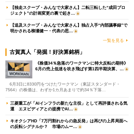
【独走スクープ・みんなで大家さん】二転三転した“成田プロ
ジェクト”の計画変更の裏で起き…
【追及スクープ・みんなで大家さん】独占入手“内部議事録”で
明かされる柳瀬健一・代表の思…
一覧を見る
古賀真人「発掘！好決算銘柄」
《株価34％急落のワークマンに特大反転の期待》
6月の売上低迷を吹き飛ばす第1四半期決算、…
6月3日に8330円をつけたワークマン（東証スタンダード・
7564）の株価は、わずか1カ月あまりで約34％下落…
三菱重工が「AIインフラの新たな主役」として再評価される気
運 エヌビディアとの提携でAI…
キオクシアHD「7万円割れからの急反発」は再びの上昇局面へ
の反転シグナルか？ 市場のムー…