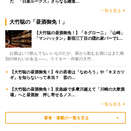
た 「日産ルークス」さらなる躍進…
一覧を見る
大竹聡の「昼酒御免！」
【大竹聡の昼酒御免！】「ネグローニ」「山崎」
「マンハッタン」新宿三丁目の隠れ家バーで1…
お酒はいつ飲んでもいいものだが、昼から飲むお酒にはまた格
別の味わいがある――。ライター・作家の大竹…
【大竹聡の昼酒御免！】今の若者は「なめろう」や「キヌカツ
ギ」を知らないって本当？ 昔の…
【大竹聡の昼酒御免！】京急線で多摩川越えて「川崎の大衆酒
場」へと昼酒旅 押し寄せるノス…
一覧を見る
著者・連載の一覧を見る