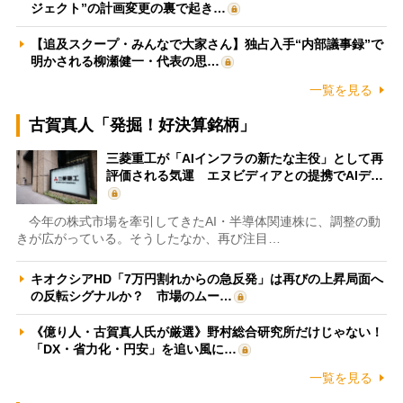
ジェクト”の計画変更の裏で起き…
【追及スクープ・みんなで大家さん】独占入手“内部議事録”で
明かされる柳瀬健一・代表の思…
一覧を見る
古賀真人「発掘！好決算銘柄」
三菱重工が「AIインフラの新たな主役」として再
評価される気運 エヌビディアとの提携でAIデ…
今年の株式市場を牽引してきたAI・半導体関連株に、調整の動
きが広がっている。そうしたなか、再び注目…
キオクシアHD「7万円割れからの急反発」は再びの上昇局面へ
の反転シグナルか？ 市場のムー…
《億り人・古賀真人氏が厳選》野村総合研究所だけじゃない！
「DX・省力化・円安」を追い風に…
一覧を見る