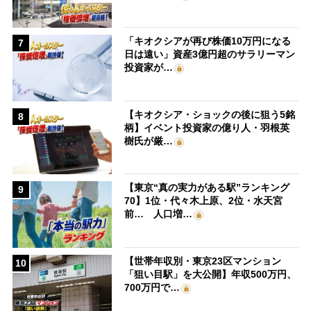
「キオクシアが再び株価10万円になる
7
日は遠い」資産3億円超のサラリーマン
投資家が…
【キオクシア・ショックの後に狙う5銘
8
柄】イベント投資家の億り人・羽根英
樹氏が厳…
【東京“真の実力がある駅”ランキング
9
70】1位・代々木上原、2位・水天宮
前… 人口増…
【世帯年収別・東京23区マンション
10
「狙い目駅」を大公開】年収500万円、
700万円で…