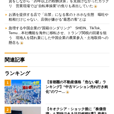
資をしながら「20年以上の粉飾決算」を見抜けなかったカラク
リ 営業現場では“自転車操業”の焦りも表出していた
お酒を提供する店で「出禁」になる客のトホホな生態 嘔吐や
粗相だけじゃない、店側が嫌がる“最悪の客”とは
急増する中国企業の“国籍ロンダリング” SHEIN、TikTok、
Temu…本社機能を海外に移転させ、トランプ関税の回避を狙
う 現地人を隠れ蓑にした中国企業の農業参入・土地取得への
懸念も
関連記事
ランキング
【首都圏の不動産価格「危ない駅」ラ
1
ンキング】“中古マンション売れ行き鈍
化”のワー…
【キオクシア・ショック後に「株価倍
2
増」も期待できる注目銘柄5選】資産3