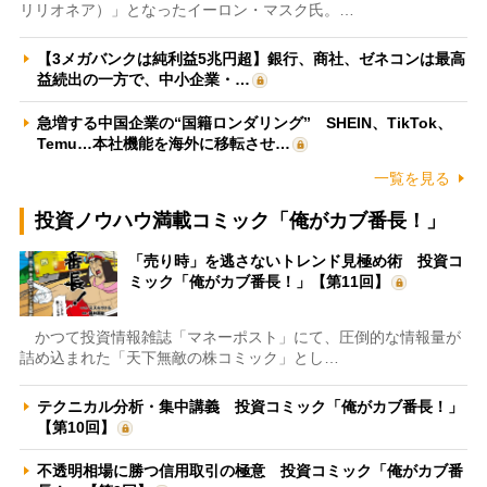
リリオネア）」となったイーロン・マスク氏。…
【3メガバンクは純利益5兆円超】銀行、商社、ゼネコンは最高
益続出の一方で、中小企業・…
急増する中国企業の“国籍ロンダリング” SHEIN、TikTok、
Temu…本社機能を海外に移転させ…
一覧を見る
投資ノウハウ満載コミック「俺がカブ番長！」
「売り時」を逃さないトレンド見極め術 投資コ
ミック「俺がカブ番長！」【第11回】
かつて投資情報雑誌「マネーポスト」にて、圧倒的な情報量が
詰め込まれた「天下無敵の株コミック」とし…
テクニカル分析・集中講義 投資コミック「俺がカブ番長！」
【第10回】
不透明相場に勝つ信用取引の極意 投資コミック「俺がカブ番