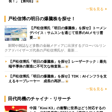
長！」【第9回】
一覧を見る
戸松信博の明日の爆騰株を探せ！
【戸松信博氏「明日の爆騰株」を探せ】トーメン
デバイス：サムスンを通じて世界のAIメモリ需
要…
新聞や雑誌など多数の金融メディアに出演するグローバルリン
クアドバイザーズ代表の戸松信博氏が、最新…
【戸松信博氏「明日の爆騰株」を探せ】レーザーテック：最先
端半導体の製造に不可欠な検査装…
【戸松信博氏「明日の爆騰株」を探せ】TDK：AIインフラを支
えるキープレーヤー 成長の再評…
一覧を見る
田代尚機のチャイナ・リサーチ
中国「Kimi K3」の衝撃に世界はどう対応するの