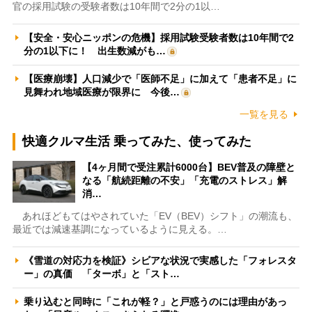
官の採用試験の受験者数は10年間で2分の1以…
【安全・安心ニッポンの危機】採用試験受験者数は10年間で2
分の1以下に！ 出生数減がも…
【医療崩壊】人口減少で「医師不足」に加えて「患者不足」に
見舞われ地域医療が限界に 今後…
一覧を見る
快適クルマ生活 乗ってみた、使ってみた
【4ヶ月間で受注累計6000台】BEV普及の障壁と
なる「航続距離の不安」「充電のストレス」解
消…
あれほどもてはやされていた「EV（BEV）シフト」の潮流も、
最近では減速基調になっているように見える。…
《雪道の対応力を検証》シビアな状況で実感した「フォレスタ
ー」の真価 「ターボ」と「スト…
乗り込むと同時に「これが軽？」と戸惑うのには理由があっ