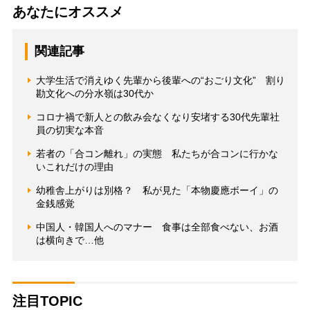
あなたにオススメ
関連記事
大学生活で消えゆく先輩から後輩への“おごり文化” 割り
勘文化への分水嶺は30代か
コロナ禍で新人との飲み会なくなり安堵する30代先輩社
員の切実な本音
若者の「合コン離れ」の実態 私たちが合コンに行かな
いこれだけの理由
幼稚舎上がりは別格？ 私が見た「本物慶應ボーイ」の
金銭感覚
中国人・韓国人へのマナー 食事は全部食べない、お酒
は横向きで…他
注目TOPIC