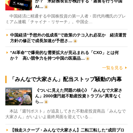
か？ 米財務長官が検討する「蒸留を行う中国
AI…
中国経済に精通する中国株投資の第一人者・田代尚機氏のプレ
ミアム連載「チャイナ・リサーチ」。中国企…
中国経済“予想外の低成長”で政策のテコ入れ必至か 経済運営
方針の修正で成長加速が予想さ…
“AI革命”で爆発的な需要拡大が見込まれる「CXO」とは何
か？ 高い競争力を持つ中国の医薬品…
一覧を見る
「みんなで大家さん」配当ストップ騒動の内幕
《ついに見えた問題の核心》「みんなで大家さ
ん」2000億円超不動産投資トラブル“異常なく
ら…
本誌『週刊ポスト』が追及してきた不動産投資商品「みんなで
大家さん」がいよいよ最終局面を迎えている…
【独走スクープ・みんなで大家さん】二転三転した“成田プロ