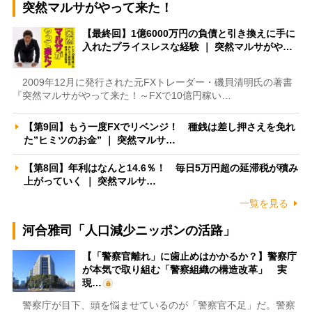
突然マルサがやって来た！
【最終回】1億6000万円の負債と引き換えに手に
入れたプライスレスな経験 ｜ 突然マルサがや…
2009年12月に発行された元FXトレーダー・磯貝清明氏の著書
『突然マルサがやって来た！～FXで10億円稼い…
【第9回】もう一度FXでリベンジ！ 種銭は差し押さえを免れ
た”ヒミツのお金” ｜ 突然マルサ…
【第8回】年利はなんと14.6％！ 毎日5万円超の延滞税が積み
上がっていく ｜ 突然マルサ…
一覧を見る
河合雅司「人口減少ニッポンの活路」
【「警察官離れ」に歯止めはかかるか？】警察庁
が本気で取り組む「警察組織の構造改革」 実
現…
警察庁が目下、頭を悩ませているのが「警察官不足」だ。警察