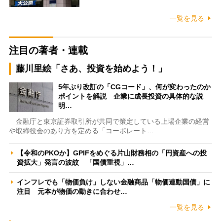
一覧を見る
注目の著者・連載
藤川里絵「さあ、投資を始めよう！」
5年ぶり改訂の「CGコード」、何が変わったのか
ポイントを解説 企業に成長投資の具体的な説
明…
金融庁と東京証券取引所が共同で策定している上場企業の経営
や取締役会のあり方を定める「コーポレート…
【令和のPKOか】GPIFをめぐる片山財務相の「円資産への投
資拡大」発言の波紋 「国債重視」…
インフレでも「物価負け」しない金融商品「物価連動国債」に
注目 元本が物価の動きに合わせ…
一覧を見る