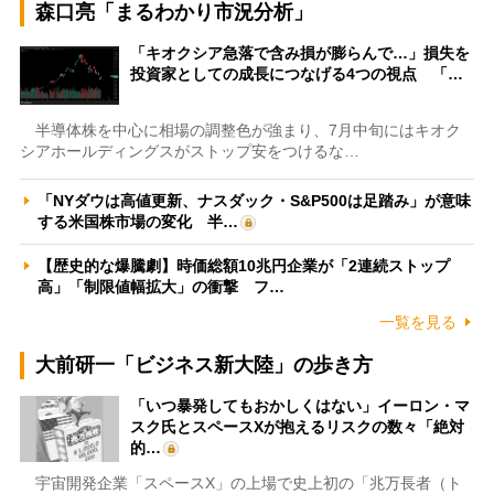
森口亮「まるわかり市況分析」
「キオクシア急落で含み損が膨らんで…」損失を
投資家としての成長につなげる4つの視点 「…
半導体株を中心に相場の調整色が強まり、7月中旬にはキオク
シアホールディングスがストップ安をつけるな…
「NYダウは高値更新、ナスダック・S&P500は足踏み」が意味
する米国株市場の変化 半…
【歴史的な爆騰劇】時価総額10兆円企業が「2連続ストップ
高」「制限値幅拡大」の衝撃 フ…
一覧を見る
大前研一「ビジネス新大陸」の歩き方
「いつ暴発してもおかしくはない」イーロン・マ
スク氏とスペースXが抱えるリスクの数々「絶対
的…
宇宙開発企業「スペースX」の上場で史上初の「兆万長者（ト