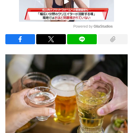
Powered by 
GliaStudios
Mute