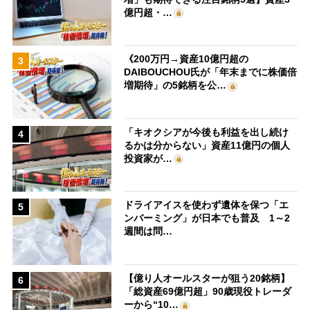
億円超・…
《200万円→資産10億円超の
3
DAIBOUCHOU氏が「年末までに株価倍
増期待」の5銘柄を公…
「キオクシアが今後も利益を出し続け
4
るかは分からない」資産11億円の個人
投資家が…
ドライアイスを使わず遺体を保つ「エ
5
ンバーミング」が日本でも普及 1～2
週間は問…
【億り人オールスターが狙う20銘柄】
6
「総資産69億円超」90歳現役トレーダ
ーから“10…