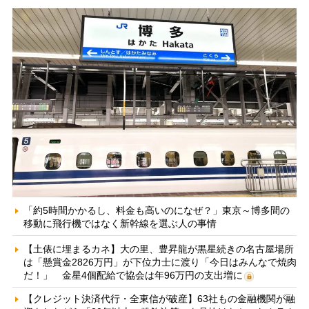
「約5時間かかるし、料金も高いのになぜ？」東京～博多間の
移動に飛行機ではなく新幹線を選ぶ人の事情
【土俵に埋まるカネ】大の里、豊昇龍が黒星続きの名古屋場所
は「懸賞金2826万円」が下位力士に渡り「今日はみんなで焼肉
だ！」 金星4個配給で協会は年96万円の支出増に
【クレジット決済代行・全東信が破産】63社もの金融機関が融