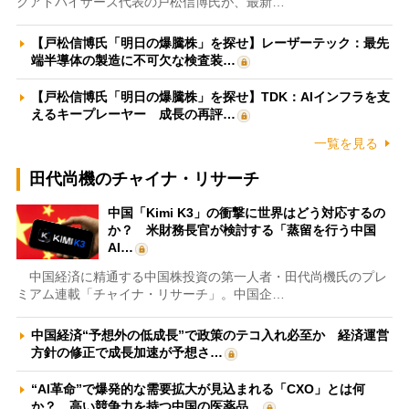
クアドバイザーズ代表の戸松信博氏が、最新…
【戸松信博氏「明日の爆騰株」を探せ】レーザーテック：最先
端半導体の製造に不可欠な検査装…
【戸松信博氏「明日の爆騰株」を探せ】TDK：AIインフラを支
えるキープレーヤー 成長の再評…
一覧を見る
田代尚機のチャイナ・リサーチ
中国「Kimi K3」の衝撃に世界はどう対応するの
か？ 米財務長官が検討する「蒸留を行う中国
AI…
中国経済に精通する中国株投資の第一人者・田代尚機氏のプレ
ミアム連載「チャイナ・リサーチ」。中国企…
中国経済“予想外の低成長”で政策のテコ入れ必至か 経済運営
方針の修正で成長加速が予想さ…
“AI革命”で爆発的な需要拡大が見込まれる「CXO」とは何
か？ 高い競争力を持つ中国の医薬品…