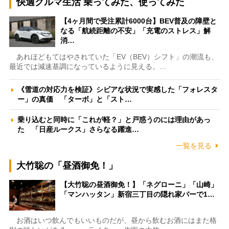
快適クルマ生活 乗ってみた、使ってみた
【4ヶ月間で受注累計6000台】BEV普及の障壁と
なる「航続距離の不安」「充電のストレス」解
消…
あれほどもてはやされていた「EV（BEV）シフト」の潮流も、
最近では減速基調になっているように見える。…
《雪道の対応力を検証》シビアな状況で実感した「フォレスタ
ー」の真価 「ターボ」と「スト…
乗り込むと同時に「これが軽？」と戸惑うのには理由があっ
た 「日産ルークス」さらなる躍進…
一覧を見る
大竹聡の「昼酒御免！」
【大竹聡の昼酒御免！】「ネグローニ」「山崎」
「マンハッタン」新宿三丁目の隠れ家バーで1…
お酒はいつ飲んでもいいものだが、昼から飲むお酒にはまた格