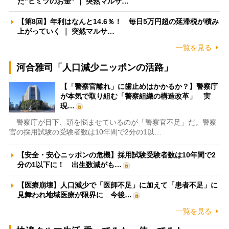
た”ヒミツのお金” ｜ 突然マルサ…
【第8回】年利はなんと14.6％！ 毎日5万円超の延滞税が積み
上がっていく ｜ 突然マルサ…
一覧を見る
河合雅司「人口減少ニッポンの活路」
【「警察官離れ」に歯止めはかかるか？】警察庁
が本気で取り組む「警察組織の構造改革」 実
現…
警察庁が目下、頭を悩ませているのが「警察官不足」だ。警察
官の採用試験の受験者数は10年間で2分の1以…
【安全・安心ニッポンの危機】採用試験受験者数は10年間で2
分の1以下に！ 出生数減がも…
【医療崩壊】人口減少で「医師不足」に加えて「患者不足」に
見舞われ地域医療が限界に 今後…
一覧を見る