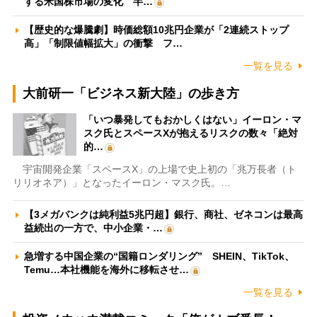
する米国株市場の変化 半…
【歴史的な爆騰劇】時価総額10兆円企業が「2連続ストップ
高」「制限値幅拡大」の衝撃 フ…
一覧を見る
大前研一「ビジネス新大陸」の歩き方
「いつ暴発してもおかしくはない」イーロン・マ
スク氏とスペースXが抱えるリスクの数々「絶対
的…
宇宙開発企業「スペースX」の上場で史上初の「兆万長者（ト
リリオネア）」となったイーロン・マスク氏。…
【3メガバンクは純利益5兆円超】銀行、商社、ゼネコンは最高
益続出の一方で、中小企業・…
急増する中国企業の“国籍ロンダリング” SHEIN、TikTok、
Temu…本社機能を海外に移転させ…
一覧を見る