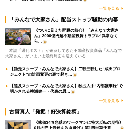
一覧を見る
「みんなで大家さん」配当ストップ騒動の内幕
《ついに見えた問題の核心》「みんなで大家さ
ん」2000億円超不動産投資トラブル“異常なく
ら…
本誌『週刊ポスト』が追及してきた不動産投資商品「みんなで
大家さん」がいよいよ最終局面を迎えている…
【独走スクープ・みんなで大家さん】二転三転した“成田プロ
ジェクト”の計画変更の裏で起き…
【追及スクープ・みんなで大家さん】独占入手“内部議事録”で
明かされる柳瀬健一・代表の思…
一覧を見る
古賀真人「発掘！好決算銘柄」
《株価34％急落のワークマンに特大反転の期待》
6月の売上低迷を吹き飛ばす第1四半期決算、…