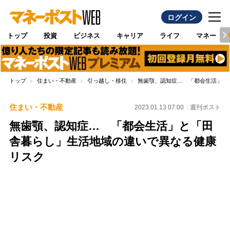
ログイン
トップ
投資
ビジネス
キャリア
ライフ
マネー
トップ
住まい・不動産
引っ越し・移住
無歯顎、認知症… 「都会生活」と
住まい・不動産
2023.01.13 07:00
週刊ポスト
無歯顎、認知症… 「都会生活」と「田
舎暮らし」生活地域の違いで異なる健康
リスク
Loaded
:
100.00%
/
Unmute