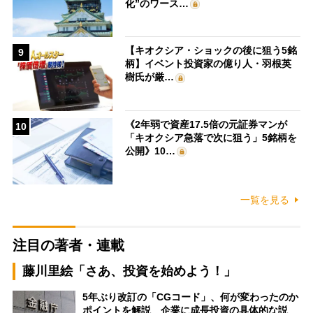
化”のワース…
【キオクシア・ショックの後に狙う5銘
9
柄】イベント投資家の億り人・羽根英
樹氏が厳…
《2年弱で資産17.5倍の元証券マンが
10
「キオクシア急落で次に狙う」5銘柄を
公開》10…
一覧を見る
注目の著者・連載
藤川里絵「さあ、投資を始めよう！」
5年ぶり改訂の「CGコード」、何が変わったのか
ポイントを解説 企業に成長投資の具体的な説