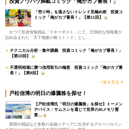
投資ノウハウ満載コミック「俺がカブ番長！」
「売り時」を逃さないトレンド見極め術 投資コ
ミック「俺がカブ番長！」【第11回】
かつて投資情報雑誌「マネーポスト」にて、圧倒的な情報量が
詰め込まれた「天下無敵の株コミック」とし…
テクニカル分析・集中講義 投資コミック「俺がカブ番長！」
【第10回】
不透明相場に勝つ信用取引の極意 投資コミック「俺がカブ番
長！」【第9回】
一覧を見る
戸松信博の明日の爆騰株を探せ！
【戸松信博氏「明日の爆騰株」を探せ】トーメン
デバイス：サムスンを通じて世界のAIメモリ需
要…
新聞や雑誌など多数の金融メディアに出演するグローバルリン