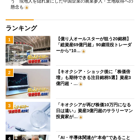
う 現地人を隠れ蓑にした中国企業の農業参入・土地取得への
懸念も
ランキング
【億り人オールスターが狙う20銘柄】
1
「総資産69億円超」90歳現役トレーダ
ーから“10…
【キオクシア・ショック後に「株価倍
2
増」も期待できる注目銘柄5選】資産3
億円超・…
「キオクシアが再び株価10万円になる
3
日は遠い」資産3億円超のサラリーマン
投資家が…
「AI・半導体関連が“本命”であること
4