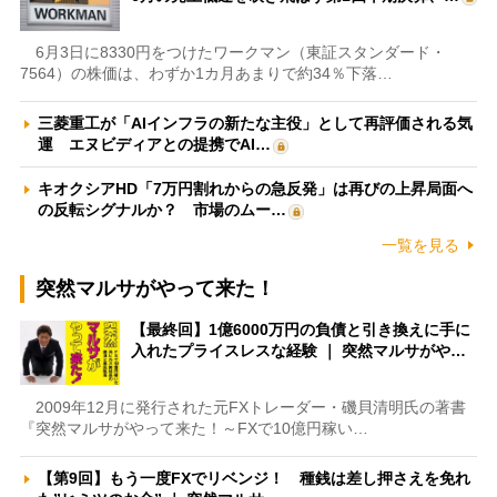
6月3日に8330円をつけたワークマン（東証スタンダード・
7564）の株価は、わずか1カ月あまりで約34％下落…
三菱重工が「AIインフラの新たな主役」として再評価される気
運 エヌビディアとの提携でAI…
キオクシアHD「7万円割れからの急反発」は再びの上昇局面へ
の反転シグナルか？ 市場のムー…
一覧を見る
突然マルサがやって来た！
【最終回】1億6000万円の負債と引き換えに手に
入れたプライスレスな経験 ｜ 突然マルサがや…
2009年12月に発行された元FXトレーダー・磯貝清明氏の著書
『突然マルサがやって来た！～FXで10億円稼い…
【第9回】もう一度FXでリベンジ！ 種銭は差し押さえを免れ