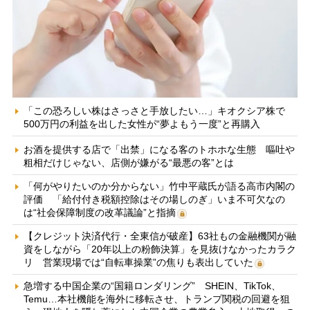
「この恐ろしい株はさっさと手放したい…」キオクシア株で
500万円の利益を出した女性が“夢よもう一度”と再購入
お酒を提供する店で「出禁」になる客のトホホな生態 嘔吐や
粗相だけじゃない、店側が嫌がる“最悪の客”とは
「何がやりたいのか分からない」竹中平蔵氏が語る高市内閣の
評価 「給付付き税額控除はその場しのぎ」いま不可欠なの
は“社会保障制度の改革議論”と指摘
【クレジット決済代行・全東信が破産】63社もの金融機関が融
資をしながら「20年以上の粉飾決算」を見抜けなかったカラク
リ 営業現場では“自転車操業”の焦りも表出していた
急増する中国企業の“国籍ロンダリング” SHEIN、TikTok、
Temu…本社機能を海外に移転させ、トランプ関税の回避を狙