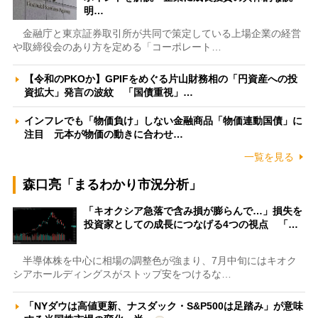
明…
金融庁と東京証券取引所が共同で策定している上場企業の経営
や取締役会のあり方を定める「コーポレート…
【令和のPKOか】GPIFをめぐる片山財務相の「円資産への投
資拡大」発言の波紋 「国債重視」…
インフレでも「物価負け」しない金融商品「物価連動国債」に
注目 元本が物価の動きに合わせ…
一覧を見る
森口亮「まるわかり市況分析」
「キオクシア急落で含み損が膨らんで…」損失を
投資家としての成長につなげる4つの視点 「…
半導体株を中心に相場の調整色が強まり、7月中旬にはキオク
シアホールディングスがストップ安をつけるな…
「NYダウは高値更新、ナスダック・S&P500は足踏み」が意味