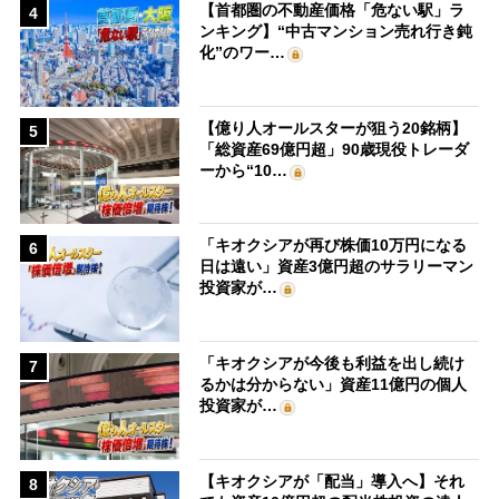
【首都圏の不動産価格「危ない駅」ラ
4
ンキング】“中古マンション売れ行き鈍
化”のワー…
【億り人オールスターが狙う20銘柄】
5
「総資産69億円超」90歳現役トレーダ
ーから“10…
「キオクシアが再び株価10万円になる
6
日は遠い」資産3億円超のサラリーマン
投資家が…
「キオクシアが今後も利益を出し続け
7
るかは分からない」資産11億円の個人
投資家が…
【キオクシアが「配当」導入へ】それ
8