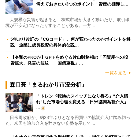
備えておきたい3つのポイント「資産の棚卸し…
大規模な災害が起きると、株式市場が大きく動いたり、取引環
境が不安定になったりすることがある。一方…
5年ぶり改訂の「CGコード」、何が変わったのかポイントを解
説 企業に成長投資の具体的な説…
【令和のPKOか】GPIFをめぐる片山財務相の「円資産への投
資拡大」発言の波紋 「国債重視」…
一覧を見る
森口亮「まるわかり市況分析」
「トレンド転換のスイッチになり得る」“介入慣
れ”した市場心理を変える「日米協調為替介入」
…
日米両政府が、約28年ぶりとなる円買いの協調介入に踏み切っ
た。米国も追加介入を辞さない姿勢を示して…