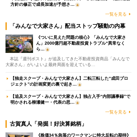
方針の修正で成長加速が予想さ…
一覧を見る
「みんなで大家さん」配当ストップ騒動の内幕
《ついに見えた問題の核心》「みんなで大家さ
ん」2000億円超不動産投資トラブル“異常なく
ら…
本誌『週刊ポスト』が追及してきた不動産投資商品「みんなで
大家さん」がいよいよ最終局面を迎えている…
【独走スクープ・みんなで大家さん】二転三転した“成田プロ
ジェクト”の計画変更の裏で起き…
【追及スクープ・みんなで大家さん】独占入手“内部議事録”で
明かされる柳瀬健一・代表の思…
一覧を見る
古賀真人「発掘！好決算銘柄」
《株価34％急落のワークマンに特大反転の期待》