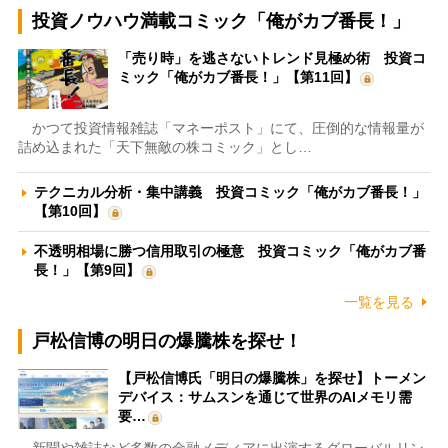
投資ノウハウ満載コミック「俺がカブ番長！」
「売り時」を逃さないトレンド見極め術 投資コ
ミック「俺がカブ番長！」【第11回】
かつて投資情報雑誌「マネーポスト」にて、圧倒的な情報量が
詰め込まれた「天下無敵の株コミック」とし…
テクニカル分析・集中講義 投資コミック「俺がカブ番長！」
【第10回】
不透明相場に勝つ信用取引の極意 投資コミック「俺がカブ番
長！」【第9回】
一覧を見る
戸松信博の明日の爆騰株を探せ！
【戸松信博氏「明日の爆騰株」を探せ】トーメン
デバイス：サムスンを通じて世界のAIメモリ需
要…