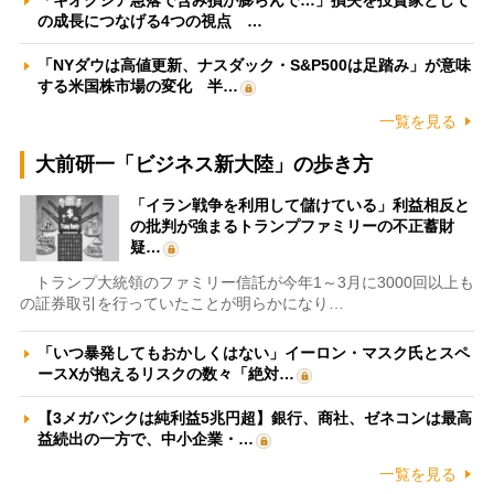
「キオクシア急落で含み損が膨らんで…」損失を投資家として
の成長につなげる4つの視点 …
「NYダウは高値更新、ナスダック・S&P500は足踏み」が意味
する米国株市場の変化 半…
一覧を見る
大前研一「ビジネス新大陸」の歩き方
「イラン戦争を利用して儲けている」利益相反と
の批判が強まるトランプファミリーの不正蓄財
疑…
トランプ大統領のファミリー信託が今年1～3月に3000回以上も
の証券取引を行っていたことが明らかになり…
「いつ暴発してもおかしくはない」イーロン・マスク氏とスペ
ースXが抱えるリスクの数々「絶対…
【3メガバンクは純利益5兆円超】銀行、商社、ゼネコンは最高
益続出の一方で、中小企業・…
一覧を見る