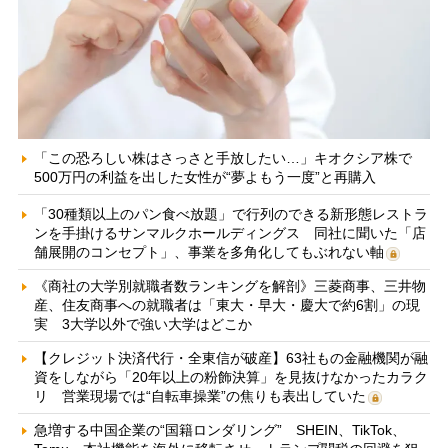
「この恐ろしい株はさっさと手放したい…」キオクシア株で
500万円の利益を出した女性が“夢よもう一度”と再購入
「30種類以上のパン食べ放題」で行列のできる新形態レストラ
ンを手掛けるサンマルクホールディングス 同社に聞いた「店
舗展開のコンセプト」、事業を多角化してもぶれない軸
《商社の大学別就職者数ランキングを解剖》三菱商事、三井物
産、住友商事への就職者は「東大・早大・慶大で約6割」の現
実 3大学以外で強い大学はどこか
【クレジット決済代行・全東信が破産】63社もの金融機関が融
資をしながら「20年以上の粉飾決算」を見抜けなかったカラク
リ 営業現場では“自転車操業”の焦りも表出していた
急増する中国企業の“国籍ロンダリング” SHEIN、TikTok、