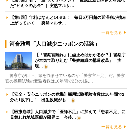
【第9回】もう一度FXでリベンジ！ 種銭は差し押さえを免れ
た”ヒミツのお金” ｜ 突然マルサ…
【第8回】年利はなんと14.6％！ 毎日5万円超の延滞税が積み
上がっていく ｜ 突然マルサ…
一覧を見る
河合雅司「人口減少ニッポンの活路」
【「警察官離れ」に歯止めはかかるか？】警察庁
が本気で取り組む「警察組織の構造改革」 実
現…
警察庁が目下、頭を悩ませているのが「警察官不足」だ。警察
官の採用試験の受験者数は10年間で2分の1以…
【安全・安心ニッポンの危機】採用試験受験者数は10年間で2
分の1以下に！ 出生数減がも…
【医療崩壊】人口減少で「医師不足」に加えて「患者不足」に
見舞われ地域医療が限界に 今後…
一覧を見る