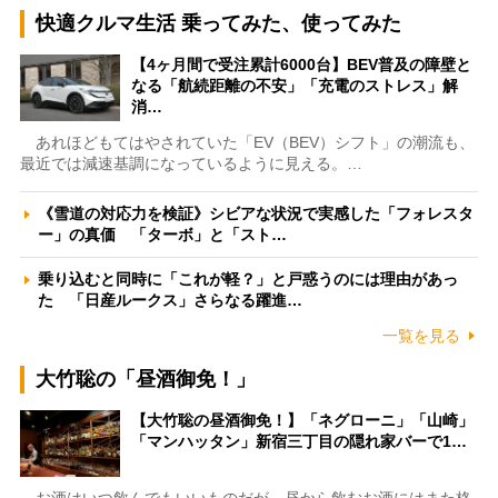
快適クルマ生活 乗ってみた、使ってみた
【4ヶ月間で受注累計6000台】BEV普及の障壁と
なる「航続距離の不安」「充電のストレス」解
消…
あれほどもてはやされていた「EV（BEV）シフト」の潮流も、
最近では減速基調になっているように見える。…
《雪道の対応力を検証》シビアな状況で実感した「フォレスタ
ー」の真価 「ターボ」と「スト…
乗り込むと同時に「これが軽？」と戸惑うのには理由があっ
た 「日産ルークス」さらなる躍進…
一覧を見る
大竹聡の「昼酒御免！」
【大竹聡の昼酒御免！】「ネグローニ」「山崎」
「マンハッタン」新宿三丁目の隠れ家バーで1…