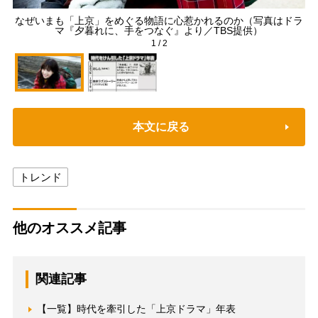
なぜいまも「上京」をめぐる物語に心惹かれるのか（写真はドラ
マ『夕暮れに、手をつなぐ』より／TBS提供）
1
/
2
本文に戻る
トレンド
他のオススメ記事
関連記事
【一覧】時代を牽引した「上京ドラマ」年表