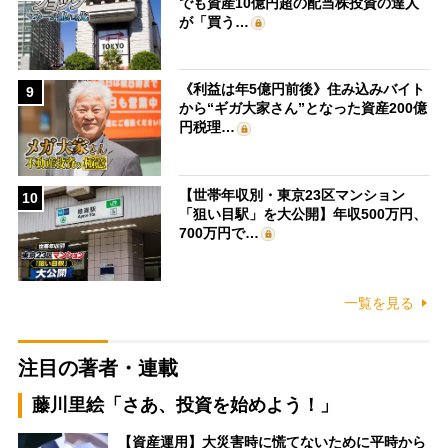
でも資産10億円超の配当株投資の達人
が「買う…
《利益は年5億円前後》住み込みバイト
9
から“ギガ大家さん”となった資産200億
円税理…
【世帯年収別・東京23区マンション
10
「狙い目駅」を大公開】年収500万円、
700万円で…
一覧を見る
注目の著者・連載
藤川里絵「さあ、投資を始めよう！」
【資産運用】大災害時に慌てないために平時から