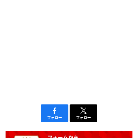
フォロー
フォロー