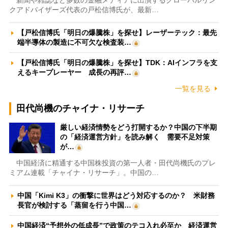
新聞や雑誌など多数の金融メディアに出演するグローバルリン
クアドバイザーズ代表の戸松信博氏が、最新…
【戸松信博氏「明日の爆騰株」を探せ】レーザーテック：最先
端半導体の製造に不可欠な検査装…
【戸松信博氏「明日の爆騰株」を探せ】TDK：AIインフラを支
えるキープレーヤー 成長の再評…
一覧を見る
田代尚機のチャイナ・リサーチ
厳しい経済情勢をどう打開するか？中国の下半期
の「経済運営方針」を読み解く 需要不足対策
が…
中国経済に精通する中国株投資の第一人者・田代尚機氏のプレ
ミアム連載「チャイナ・リサーチ」。中国の…
中国「Kimi K3」の衝撃に世界はどう対応するのか？ 米財務
長官が検討する「蒸留を行う中国…
中国経済“予想外の低成長”で政策のテコ入れ必至か 経済運営