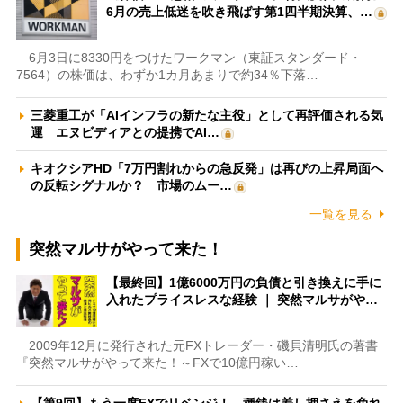
6月の売上低迷を吹き飛ばす第1四半期決算、…
6月3日に8330円をつけたワークマン（東証スタンダード・
7564）の株価は、わずか1カ月あまりで約34％下落…
三菱重工が「AIインフラの新たな主役」として再評価される気
運 エヌビディアとの提携でAI…
キオクシアHD「7万円割れからの急反発」は再びの上昇局面へ
の反転シグナルか？ 市場のムー…
一覧を見る
突然マルサがやって来た！
【最終回】1億6000万円の負債と引き換えに手に
入れたプライスレスな経験 ｜ 突然マルサがや…
2009年12月に発行された元FXトレーダー・磯貝清明氏の著書
『突然マルサがやって来た！～FXで10億円稼い…