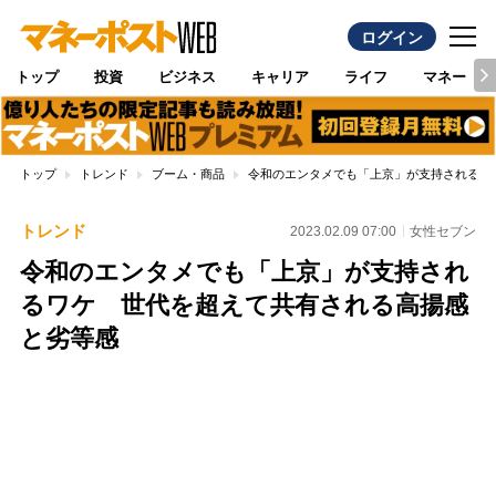
ログイン
トップ
投資
ビジネス
キャリア
ライフ
マネー
トップ
トレンド
ブーム・商品
令和のエンタメでも「上京」が支持されるワ
トレンド
2023.02.09 07:00
女性セブン
令和のエンタメでも「上京」が支持され
るワケ 世代を超えて共有される高揚感
と劣等感
Loaded
:
100.00%
/
Unmute