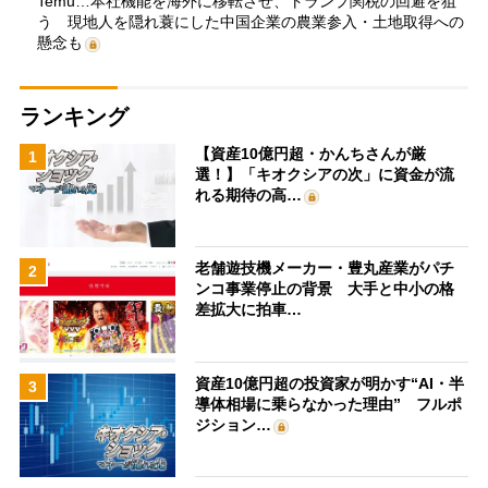
Temu…本社機能を海外に移転させ、トランプ関税の回避を狙
う 現地人を隠れ蓑にした中国企業の農業参入・土地取得への
懸念も
ランキング
【資産10億円超・かんちさんが厳
1
選！】「キオクシアの次」に資金が流
れる期待の高…
老舗遊技機メーカー・豊丸産業がパチ
2
ンコ事業停止の背景 大手と中小の格
差拡大に拍車…
資産10億円超の投資家が明かす“AI・半
3
導体相場に乗らなかった理由” フルポ
ジション…