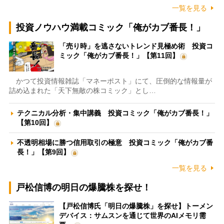
一覧を見る
投資ノウハウ満載コミック「俺がカブ番長！」
「売り時」を逃さないトレンド見極め術 投資コ
ミック「俺がカブ番長！」【第11回】
かつて投資情報雑誌「マネーポスト」にて、圧倒的な情報量が
詰め込まれた「天下無敵の株コミック」とし…
テクニカル分析・集中講義 投資コミック「俺がカブ番長！」
【第10回】
不透明相場に勝つ信用取引の極意 投資コミック「俺がカブ番
長！」【第9回】
一覧を見る
戸松信博の明日の爆騰株を探せ！
【戸松信博氏「明日の爆騰株」を探せ】トーメン
デバイス：サムスンを通じて世界のAIメモリ需