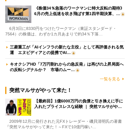
《株価34％急落のワークマンに特大反転の期待》
6月の売上低迷を吹き飛ばす第1四半期決算、…
6月3日に8330円をつけたワークマン（東証スタンダード・
7564）の株価は、わずか1カ月あまりで約34％下落…
三菱重工が「AIインフラの新たな主役」として再評価される気
運 エヌビディアとの提携でAI…
キオクシアHD「7万円割れからの急反発」は再びの上昇局面へ
の反転シグナルか？ 市場のムー…
一覧を見る
突然マルサがやって来た！
【最終回】1億6000万円の負債と引き換えに手に
入れたプライスレスな経験 ｜ 突然マルサがや…
2009年12月に発行された元FXトレーダー・磯貝清明氏の著書
『突然マルサがやって来た！～FXで10億円稼い…