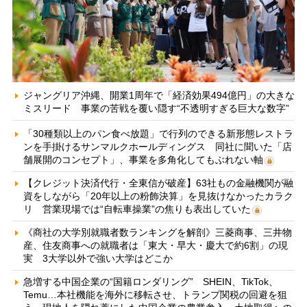
ジャングリア沖縄、開業1周年で「経済効果494億円」の大きな
ミスリード 事業の苦戦を覆い隠す“不透明すぎる巨大な数字”
「30種類以上のパン食べ放題」で行列のできる新形態レストラ
ンを手掛けるサンマルクホールディングス 同社に聞いた「店
舗展開のコンセプト」、事業を多角化してもぶれない軸
【クレジット決済代行・全東信が破産】63社もの金融機関が融
資をしながら「20年以上の粉飾決算」を見抜けなかったカラク
リ 営業現場では“自転車操業”の焦りも表出していた
《商社の大学別就職者数ランキングを解剖》三菱商事、三井物
産、住友商事への就職者は「東大・早大・慶大で約6割」の現
実 3大学以外で強い大学はどこか
急増する中国企業の“国籍ロンダリング” SHEIN、TikTok、
Temu…本社機能を海外に移転させ、トランプ関税の回避を狙