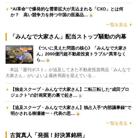
“AI革命”で爆発的な需要拡大が見込まれる「CXO」とは何
か？ 高い競争力を持つ中国の医薬品…
一覧を見る
「みんなで大家さん」配当ストップ騒動の内幕
《ついに見えた問題の核心》「みんなで大家さ
ん」2000億円超不動産投資トラブル“異常なく
ら…
本誌『週刊ポスト』が追及してきた不動産投資商品「みんなで
大家さん」がいよいよ最終局面を迎えている…
【独走スクープ・みんなで大家さん】二転三転した“成田プロ
ジェクト”の計画変更の裏で起き…
【追及スクープ・みんなで大家さん】独占入手“内部議事録”で
明かされる柳瀬健一・代表の思…
一覧を見る
古賀真人「発掘！好決算銘柄」