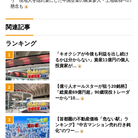
う 現地人を隠れ蓑にした中国企業の農業参入・土地取得への
懸念も
関連記事
ランキング
「キオクシアが今後も利益を出し続け
1
るかは分からない」資産11億円の個人
投資家が…
【億り人オールスターが狙う20銘柄】
2
「総資産69億円超」90歳現役トレーダ
ーから“10…
【首都圏の不動産価格「危ない駅」ラ
3
ンキング】“中古マンション売れ行き鈍
化”のワー…