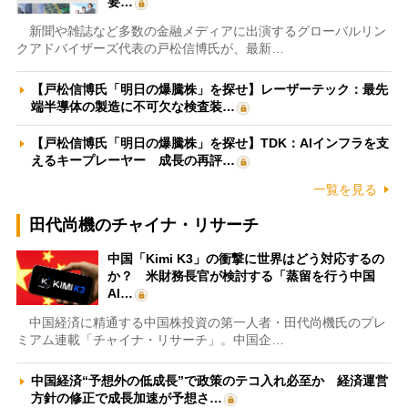
要…
新聞や雑誌など多数の金融メディアに出演するグローバルリン
クアドバイザーズ代表の戸松信博氏が、最新…
【戸松信博氏「明日の爆騰株」を探せ】レーザーテック：最先
端半導体の製造に不可欠な検査装…
【戸松信博氏「明日の爆騰株」を探せ】TDK：AIインフラを支
えるキープレーヤー 成長の再評…
一覧を見る
田代尚機のチャイナ・リサーチ
中国「Kimi K3」の衝撃に世界はどう対応するの
か？ 米財務長官が検討する「蒸留を行う中国
AI…
中国経済に精通する中国株投資の第一人者・田代尚機氏のプレ
ミアム連載「チャイナ・リサーチ」。中国企…
中国経済“予想外の低成長”で政策のテコ入れ必至か 経済運営
方針の修正で成長加速が予想さ…