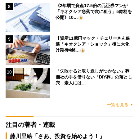
《2年弱で資産17.5倍の元証券マンが
8
「キオクシア急落で次に狙う」5銘柄を
公開》10…
【資産11億円マック・チェリーさん厳
9
選「キオクシア・ショック」後に大化
け期待4銘…
「失敗すると取り返しがつかない」葬
10
儀社の手を借りない「DIY葬」の落とし
穴 素人には…
一覧を見る
注目の著者・連載
藤川里絵「さあ、投資を始めよう！」