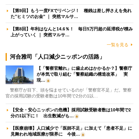
【第9回】もう一度FXでリベンジ！ 種銭は差し押さえを免れ
た”ヒミツのお金” ｜ 突然マルサ…
【第8回】年利はなんと14.6％！ 毎日5万円超の延滞税が積み
上がっていく ｜ 突然マルサ…
一覧を見る
河合雅司「人口減少ニッポンの活路」
【「警察官離れ」に歯止めはかかるか？】警察庁
が本気で取り組む「警察組織の構造改革」 実
現…
警察庁が目下、頭を悩ませているのが「警察官不足」だ。警察
官の採用試験の受験者数は10年間で2分の1以…
【安全・安心ニッポンの危機】採用試験受験者数は10年間で2
分の1以下に！ 出生数減がも…
【医療崩壊】人口減少で「医師不足」に加えて「患者不足」に
見舞われ地域医療が限界に 今後…