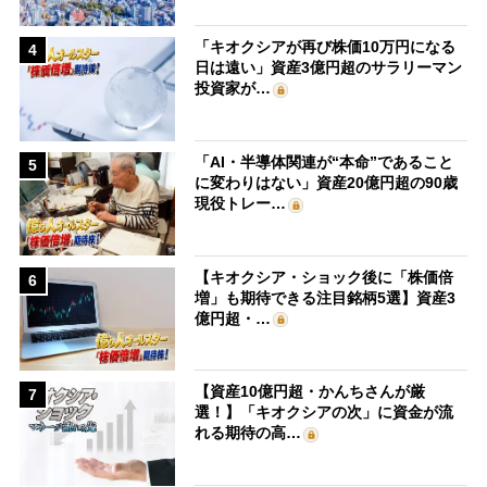
「キオクシアが再び株価10万円になる
4
日は遠い」資産3億円超のサラリーマン
投資家が…
「AI・半導体関連が“本命”であること
5
に変わりはない」資産20億円超の90歳
現役トレー…
【キオクシア・ショック後に「株価倍
6
増」も期待できる注目銘柄5選】資産3
億円超・…
【資産10億円超・かんちさんが厳
7
選！】「キオクシアの次」に資金が流
れる期待の高…