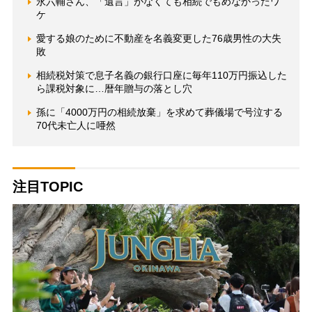
永六輔さん、「遺言」がなくても相続でもめなかったワ
ケ
愛する娘のために不動産を名義変更した76歳男性の大失
敗
相続税対策で息子名義の銀行口座に毎年110万円振込した
ら課税対象に…暦年贈与の落とし穴
孫に「4000万円の相続放棄」を求めて葬儀場で号泣する
70代未亡人に唖然
注目TOPIC