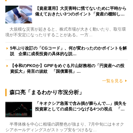
【資産運用】大災害時に慌てないために平時から
備えておきたい3つのポイント「資産の棚卸し…
大規模な災害が起きると、株式市場が大きく動いたり、取引環
境が不安定になったりすることがある。一方…
5年ぶり改訂の「CGコード」、何が変わったのかポイントを解
説 企業に成長投資の具体的な説…
【令和のPKOか】GPIFをめぐる片山財務相の「円資産への投
資拡大」発言の波紋 「国債重視」…
一覧を見る
森口亮「まるわかり市況分析」
「キオクシア急落で含み損が膨らんで…」損失を
投資家としての成長につなげる4つの視点 「…
半導体株を中心に相場の調整色が強まり、7月中旬にはキオク
シアホールディングスがストップ安をつけるな…