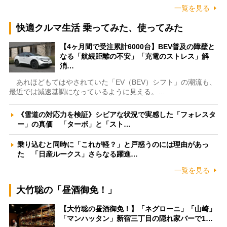
一覧を見る
快適クルマ生活 乗ってみた、使ってみた
【4ヶ月間で受注累計6000台】BEV普及の障壁と
なる「航続距離の不安」「充電のストレス」解
消…
あれほどもてはやされていた「EV（BEV）シフト」の潮流も、
最近では減速基調になっているように見える。…
《雪道の対応力を検証》シビアな状況で実感した「フォレスタ
ー」の真価 「ターボ」と「スト…
乗り込むと同時に「これが軽？」と戸惑うのには理由があっ
た 「日産ルークス」さらなる躍進…
一覧を見る
大竹聡の「昼酒御免！」
【大竹聡の昼酒御免！】「ネグローニ」「山崎」
「マンハッタン」新宿三丁目の隠れ家バーで1…