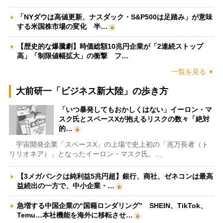
「NYダウは高値更新、ナスダック・S&P500は足踏み」が意味
する米国株市場の変化 半…
【歴史的な爆騰劇】時価総額10兆円企業が「2連続ストップ
高」「制限値幅拡大」の衝撃 フ…
一覧を見る
大前研一「ビジネス新大陸」の歩き方
「いつ暴発してもおかしくはない」イーロン・マ
スク氏とスペースXが抱えるリスクの数々「絶対
的…
宇宙開発企業「スペースX」の上場で史上初の「兆万長者（ト
リリオネア）」となったイーロン・マスク氏。…
【3メガバンクは純利益5兆円超】銀行、商社、ゼネコンは最高
益続出の一方で、中小企業・…
急増する中国企業の“国籍ロンダリング” SHEIN、TikTok、
Temu…本社機能を海外に移転させ…