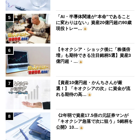
「AI・半導体関連が“本命”であること
5
に変わりはない」資産20億円超の90歳
現役トレー…
【キオクシア・ショック後に「株価倍
6
増」も期待できる注目銘柄5選】資産3
億円超・…
【資産10億円超・かんちさんが厳
7
選！】「キオクシアの次」に資金が流
れる期待の高…
《2年弱で資産17.5倍の元証券マンが
8
「キオクシア急落で次に狙う」5銘柄を
公開》10…