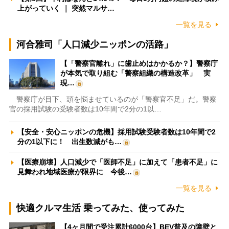
上がっていく ｜ 突然マルサ…
一覧を見る
河合雅司「人口減少ニッポンの活路」
【「警察官離れ」に歯止めはかかるか？】警察庁
が本気で取り組む「警察組織の構造改革」 実
現…
警察庁が目下、頭を悩ませているのが「警察官不足」だ。警察
官の採用試験の受験者数は10年間で2分の1以…
【安全・安心ニッポンの危機】採用試験受験者数は10年間で2
分の1以下に！ 出生数減がも…
【医療崩壊】人口減少で「医師不足」に加えて「患者不足」に
見舞われ地域医療が限界に 今後…
一覧を見る
快適クルマ生活 乗ってみた、使ってみた
【4ヶ月間で受注累計6000台】BEV普及の障壁と