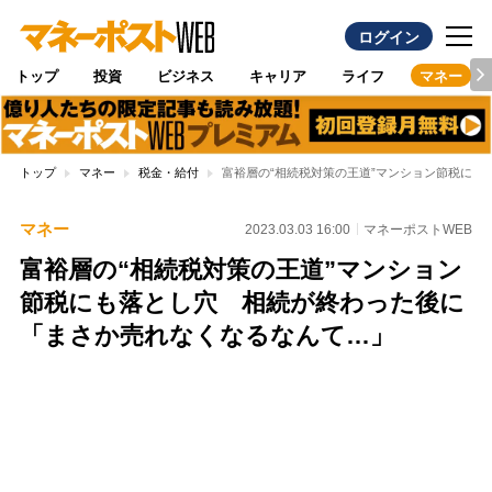
ログイン
トップ
投資
ビジネス
キャリア
ライフ
マネー
トップ
マネー
税金・給付
富裕層の“相続税対策の王道”マンション節税に
マネー
2023.03.03 16:00
マネーポストWEB
富裕層の“相続税対策の王道”マンション
節税にも落とし穴 相続が終わった後に
「まさか売れなくなるなんて…」
Loaded
:
100.00%
/
Unmute