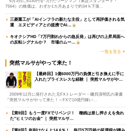
6月3日に8330円をつけたワークマン（東証スタンダード・
7564）の株価は、わずか1カ月あまりで約34％下落…
三菱重工が「AIインフラの新たな主役」として再評価される気
運 エヌビディアとの提携でAI…
キオクシアHD「7万円割れからの急反発」は再びの上昇局面へ
の反転シグナルか？ 市場のムー…
一覧を見る
突然マルサがやって来た！
【最終回】1億6000万円の負債と引き換えに手に
入れたプライスレスな経験 ｜ 突然マルサがや…
2009年12月に発行された元FXトレーダー・磯貝清明氏の著書
『突然マルサがやって来た！～FXで10億円稼い…
【第9回】もう一度FXでリベンジ！ 種銭は差し押さえを免れ
た”ヒミツのお金” ｜ 突然マルサ…
【第8回】年利はなんと14.6％！ 毎日5万円超の延滞税が積み