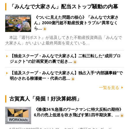
「みんなで大家さん」配当ストップ騒動の内幕
《ついに見えた問題の核心》「みんなで大家さ
ん」2000億円超不動産投資トラブル“異常なく
ら…
本誌『週刊ポスト』が追及してきた不動産投資商品「みんなで
大家さん」がいよいよ最終局面を迎えている…
【独走スクープ・みんなで大家さん】二転三転した“成田プロ
ジェクト”の計画変更の裏で起き…
【追及スクープ・みんなで大家さん】独占入手“内部議事録”で
明かされる柳瀬健一・代表の思…
一覧を見る
古賀真人「発掘！好決算銘柄」
《株価34％急落のワークマンに特大反転の期待》
6月の売上低迷を吹き飛ばす第1四半期決算、…