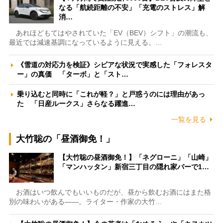
なる「航続距離の不安」「充電のストレス」解
消…
あれほどもてはやされていた「EV（BEV）シフト」の潮流も、
最近では減速基調になっているように見える。…
《雪道の対応力を検証》シビアな状況で実感した「フォレスタ
ー」の真価 「ターボ」と「スト…
乗り込むと同時に「これが軽？」と戸惑うのには理由があっ
た 「日産ルークス」さらなる躍進…
一覧を見る
大竹聡の「昼酒御免！」
【大竹聡の昼酒御免！】「ネグローニ」「山崎」
「マンハッタン」新宿三丁目の隠れ家バーで1…
お酒はいつ飲んでもいいものだが、昼から飲むお酒にはまた格
別の味わいがある――。ライター・作家の大竹…