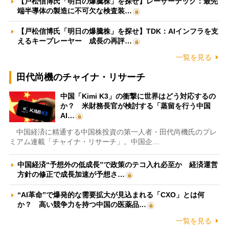
【戸松信博氏「明日の爆騰株」を探せ】レーザーテック：最先
端半導体の製造に不可欠な検査装…
【戸松信博氏「明日の爆騰株」を探せ】TDK：AIインフラを支
えるキープレーヤー 成長の再評…
一覧を見る
田代尚機のチャイナ・リサーチ
中国「Kimi K3」の衝撃に世界はどう対応するの
か？ 米財務長官が検討する「蒸留を行う中国
AI…
中国経済に精通する中国株投資の第一人者・田代尚機氏のプレ
ミアム連載「チャイナ・リサーチ」。中国企…
中国経済“予想外の低成長”で政策のテコ入れ必至か 経済運営
方針の修正で成長加速が予想さ…
“AI革命”で爆発的な需要拡大が見込まれる「CXO」とは何
か？ 高い競争力を持つ中国の医薬品…
一覧を見る