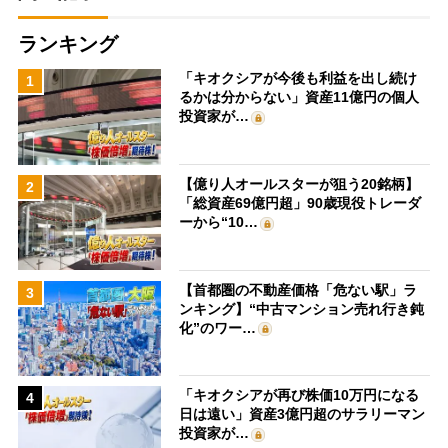
ランキング
「キオクシアが今後も利益を出し続け
1
るかは分からない」資産11億円の個人
投資家が…
【億り人オールスターが狙う20銘柄】
2
「総資産69億円超」90歳現役トレーダ
ーから“10…
【首都圏の不動産価格「危ない駅」ラ
3
ンキング】“中古マンション売れ行き鈍
化”のワー…
「キオクシアが再び株価10万円になる
4
日は遠い」資産3億円超のサラリーマン
投資家が…