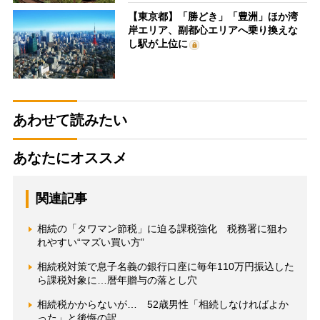
【東京都】「勝どき」「豊洲」ほか湾
岸エリア、副都心エリアへ乗り換えな
し駅が上位に
あわせて読みたい
あなたにオススメ
関連記事
相続の「タワマン節税」に迫る課税強化 税務署に狙わ
れやすい“マズい買い方”
相続税対策で息子名義の銀行口座に毎年110万円振込した
ら課税対象に…暦年贈与の落とし穴
相続税かからないが… 52歳男性「相続しなければよか
った」と後悔の訳