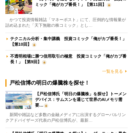
ミック「俺がカブ番長！」【第11回】
かつて投資情報雑誌「マネーポスト」にて、圧倒的な情報量が
詰め込まれた「天下無敵の株コミック」とし…
テクニカル分析・集中講義 投資コミック「俺がカブ番長！」
【第10回】
不透明相場に勝つ信用取引の極意 投資コミック「俺がカブ番
長！」【第9回】
一覧を見る
戸松信博の明日の爆騰株を探せ！
【戸松信博氏「明日の爆騰株」を探せ】トーメン
デバイス：サムスンを通じて世界のAIメモリ需
要…
新聞や雑誌など多数の金融メディアに出演するグローバルリン
クアドバイザーズ代表の戸松信博氏が、最新…