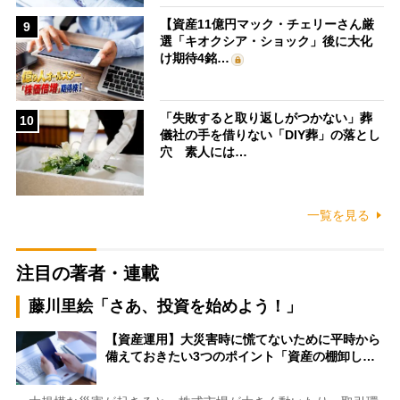
【資産11億円マック・チェリーさん厳
9
選「キオクシア・ショック」後に大化
け期待4銘…
「失敗すると取り返しがつかない」葬
10
儀社の手を借りない「DIY葬」の落とし
穴 素人には…
一覧を見る
注目の著者・連載
藤川里絵「さあ、投資を始めよう！」
【資産運用】大災害時に慌てないために平時から
備えておきたい3つのポイント「資産の棚卸し…