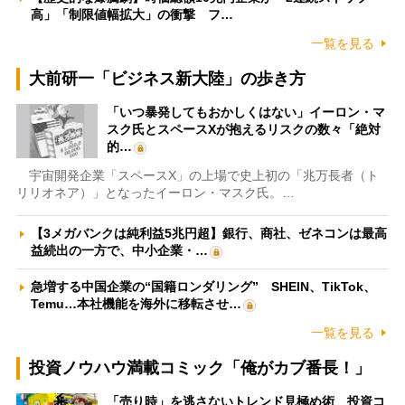
高」「制限値幅拡大」の衝撃 フ…
一覧を見る
大前研一「ビジネス新大陸」の歩き方
「いつ暴発してもおかしくはない」イーロン・マ
スク氏とスペースXが抱えるリスクの数々「絶対
的…
宇宙開発企業「スペースX」の上場で史上初の「兆万長者（ト
リリオネア）」となったイーロン・マスク氏。…
【3メガバンクは純利益5兆円超】銀行、商社、ゼネコンは最高
益続出の一方で、中小企業・…
急増する中国企業の“国籍ロンダリング” SHEIN、TikTok、
Temu…本社機能を海外に移転させ…
一覧を見る
投資ノウハウ満載コミック「俺がカブ番長！」
「売り時」を逃さないトレンド見極め術 投資コ