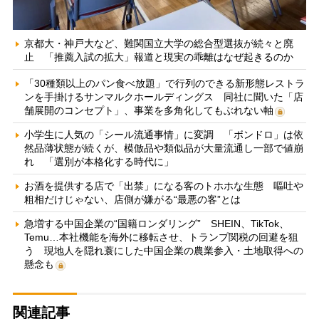
京都大・神戸大など、難関国立大学の総合型選抜が続々と廃
止 「推薦入試の拡大」報道と現実の乖離はなぜ起きるのか
「30種類以上のパン食べ放題」で行列のできる新形態レストラ
ンを手掛けるサンマルクホールディングス 同社に聞いた「店
舗展開のコンセプト」、事業を多角化してもぶれない軸
小学生に人気の「シール流通事情」に変調 「ボンドロ」は依
然品薄状態が続くが、模倣品や類似品が大量流通し一部で値崩
れ 「選別が本格化する時代に」
お酒を提供する店で「出禁」になる客のトホホな生態 嘔吐や
粗相だけじゃない、店側が嫌がる“最悪の客”とは
急増する中国企業の“国籍ロンダリング” SHEIN、TikTok、
Temu…本社機能を海外に移転させ、トランプ関税の回避を狙
う 現地人を隠れ蓑にした中国企業の農業参入・土地取得への
懸念も
関連記事