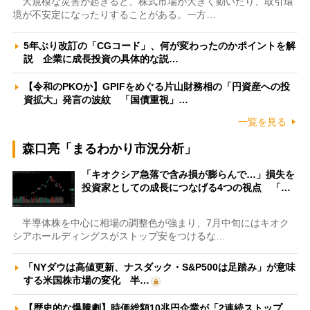
大規模な災害が起きると、株式市場が大きく動いたり、取引環
境が不安定になったりすることがある。一方…
5年ぶり改訂の「CGコード」、何が変わったのかポイントを解
説 企業に成長投資の具体的な説…
【令和のPKOか】GPIFをめぐる片山財務相の「円資産への投
資拡大」発言の波紋 「国債重視」…
一覧を見る
森口亮「まるわかり市況分析」
「キオクシア急落で含み損が膨らんで…」損失を
投資家としての成長につなげる4つの視点 「…
半導体株を中心に相場の調整色が強まり、7月中旬にはキオク
シアホールディングスがストップ安をつけるな…
「NYダウは高値更新、ナスダック・S&P500は足踏み」が意味
する米国株市場の変化 半…
【歴史的な爆騰劇】時価総額10兆円企業が「2連続ストップ