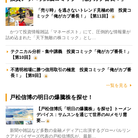
「売り時」を逃さないトレンド見極め術 投資コ
ミック「俺がカブ番長！」【第11回】
かつて投資情報雑誌「マネーポスト」にて、圧倒的な情報量が
詰め込まれた「天下無敵の株コミック」とし…
テクニカル分析・集中講義 投資コミック「俺がカブ番長！」
【第10回】
不透明相場に勝つ信用取引の極意 投資コミック「俺がカブ番
長！」【第9回】
一覧を見る
戸松信博の明日の爆騰株を探せ！
【戸松信博氏「明日の爆騰株」を探せ】トーメン
デバイス：サムスンを通じて世界のAIメモリ需
要…
新聞や雑誌など多数の金融メディアに出演するグローバルリン
クアドバイザーズ代表の戸松信博氏が、最新…