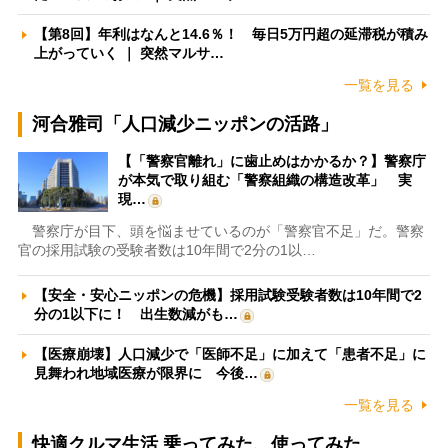
【第8回】年利はなんと14.6％！ 毎日5万円超の延滞税が積み
上がっていく ｜ 突然マルサ…
一覧を見る
河合雅司「人口減少ニッポンの活路」
【「警察官離れ」に歯止めはかかるか？】警察庁
が本気で取り組む「警察組織の構造改革」 実
現…
警察庁が目下、頭を悩ませているのが「警察官不足」だ。警察
官の採用試験の受験者数は10年間で2分の1以…
【安全・安心ニッポンの危機】採用試験受験者数は10年間で2
分の1以下に！ 出生数減がも…
【医療崩壊】人口減少で「医師不足」に加えて「患者不足」に
見舞われ地域医療が限界に 今後…
一覧を見る
快適クルマ生活 乗ってみた、使ってみた