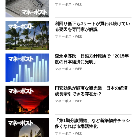
マネーポストWEB
利回り低下もJリートが買われ続けてい
る要因を専門家が解説
マネーポストWEB
森永卓郎氏 日銀方針転換で「2015年
度の日本経済に光明」
マネーポストWEB
円安効果が顕著な観光業 日本の経済
成長牽引できる存在か？
マネーポストWEB
「第1期分譲開始」など新築物件チラシ
多くなれば市場活性化
マネーポストWEB