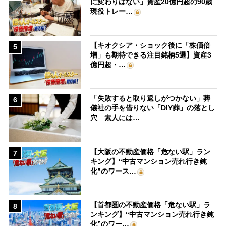
に変わりはない」資産20億円超の90歳
現役トレー…
【キオクシア・ショック後に「株価倍
5
増」も期待できる注目銘柄5選】資産3
億円超・…
「失敗すると取り返しがつかない」葬
6
儀社の手を借りない「DIY葬」の落とし
穴 素人には…
【大阪の不動産価格「危ない駅」ラン
7
キング】“中古マンション売れ行き鈍
化”のワース…
【首都圏の不動産価格「危ない駅」ラ
8
ンキング】“中古マンション売れ行き鈍
化”のワー…