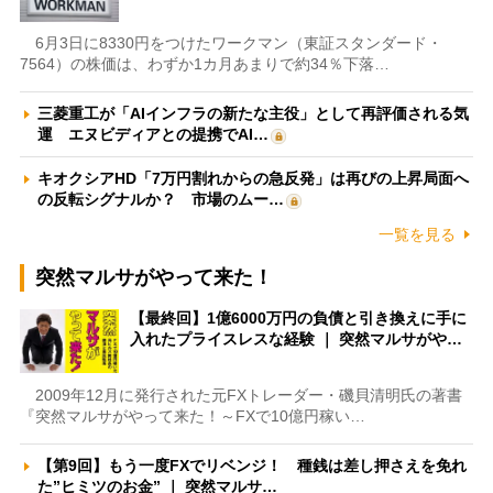
6月3日に8330円をつけたワークマン（東証スタンダード・
7564）の株価は、わずか1カ月あまりで約34％下落…
三菱重工が「AIインフラの新たな主役」として再評価される気
運 エヌビディアとの提携でAI…
キオクシアHD「7万円割れからの急反発」は再びの上昇局面へ
の反転シグナルか？ 市場のムー…
一覧を見る
突然マルサがやって来た！
【最終回】1億6000万円の負債と引き換えに手に
入れたプライスレスな経験 ｜ 突然マルサがや…
2009年12月に発行された元FXトレーダー・磯貝清明氏の著書
『突然マルサがやって来た！～FXで10億円稼い…
【第9回】もう一度FXでリベンジ！ 種銭は差し押さえを免れ
た”ヒミツのお金” ｜ 突然マルサ…