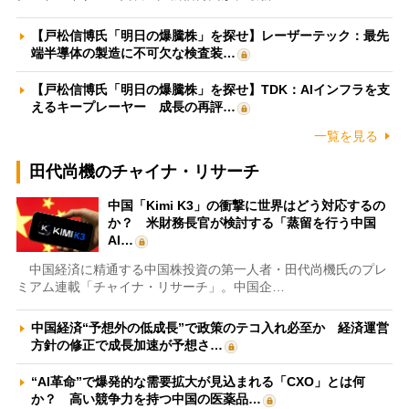
【戸松信博氏「明日の爆騰株」を探せ】レーザーテック：最先
端半導体の製造に不可欠な検査装…
【戸松信博氏「明日の爆騰株」を探せ】TDK：AIインフラを支
えるキープレーヤー 成長の再評…
一覧を見る
田代尚機のチャイナ・リサーチ
中国「Kimi K3」の衝撃に世界はどう対応するの
か？ 米財務長官が検討する「蒸留を行う中国
AI…
中国経済に精通する中国株投資の第一人者・田代尚機氏のプレ
ミアム連載「チャイナ・リサーチ」。中国企…
中国経済“予想外の低成長”で政策のテコ入れ必至か 経済運営
方針の修正で成長加速が予想さ…
“AI革命”で爆発的な需要拡大が見込まれる「CXO」とは何
か？ 高い競争力を持つ中国の医薬品…