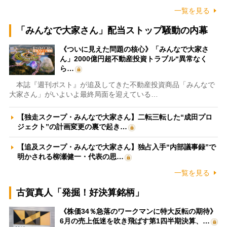
一覧を見る
「みんなで大家さん」配当ストップ騒動の内幕
《ついに見えた問題の核心》「みんなで大家さ
ん」2000億円超不動産投資トラブル“異常なく
ら…
本誌『週刊ポスト』が追及してきた不動産投資商品「みんなで
大家さん」がいよいよ最終局面を迎えている…
【独走スクープ・みんなで大家さん】二転三転した“成田プロ
ジェクト”の計画変更の裏で起き…
【追及スクープ・みんなで大家さん】独占入手“内部議事録”で
明かされる柳瀬健一・代表の思…
一覧を見る
古賀真人「発掘！好決算銘柄」
《株価34％急落のワークマンに特大反転の期待》
6月の売上低迷を吹き飛ばす第1四半期決算、…