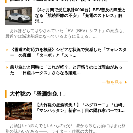
【4ヶ月間で受注累計6000台】BEV普及の障壁と
なる「航続距離の不安」「充電のストレス」解
消…
あれほどもてはやされていた「EV（BEV）シフト」の潮流も、
最近では減速基調になっているように見える。…
《雪道の対応力を検証》シビアな状況で実感した「フォレスタ
ー」の真価 「ターボ」と「スト…
乗り込むと同時に「これが軽？」と戸惑うのには理由があっ
た 「日産ルークス」さらなる躍進…
一覧を見る
大竹聡の「昼酒御免！」
【大竹聡の昼酒御免！】「ネグローニ」「山崎」
「マンハッタン」新宿三丁目の隠れ家バーで1…
お酒はいつ飲んでもいいものだが、昼から飲むお酒にはまた格
別の味わいがある――。ライター・作家の大竹…