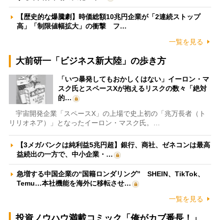
【歴史的な爆騰劇】時価総額10兆円企業が「2連続ストップ
高」「制限値幅拡大」の衝撃 フ…
一覧を見る
大前研一「ビジネス新大陸」の歩き方
「いつ暴発してもおかしくはない」イーロン・マ
スク氏とスペースXが抱えるリスクの数々「絶対
的…
宇宙開発企業「スペースX」の上場で史上初の「兆万長者（ト
リリオネア）」となったイーロン・マスク氏。…
【3メガバンクは純利益5兆円超】銀行、商社、ゼネコンは最高
益続出の一方で、中小企業・…
急増する中国企業の“国籍ロンダリング” SHEIN、TikTok、
Temu…本社機能を海外に移転させ…
一覧を見る
投資ノウハウ満載コミック「俺がカブ番長！」