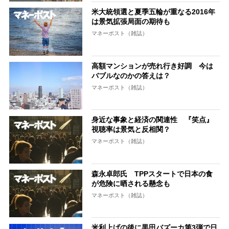
米大統領選と夏季五輪が重なる2016年
は景気拡張局面の期待も
マネーポスト（雑誌）
高額マンションが売れ行き好調 今は
バブルなのかの答えは？
マネーポスト（雑誌）
身近な事象と経済の関連性 『笑点』
視聴率は景気と反相関？
マネーポスト（雑誌）
森永卓郎氏 TPPスタートで日本の食
が危険に晒される懸念も
マネーポスト（雑誌）
米利上げの後に黒田バズーカ第3弾で日