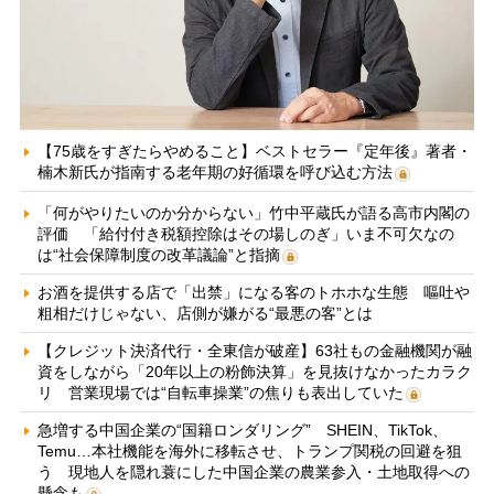
【75歳をすぎたらやめること】ベストセラー『定年後』著者・
楠木新氏が指南する老年期の好循環を呼び込む方法
「何がやりたいのか分からない」竹中平蔵氏が語る高市内閣の
評価 「給付付き税額控除はその場しのぎ」いま不可欠なの
は“社会保障制度の改革議論”と指摘
お酒を提供する店で「出禁」になる客のトホホな生態 嘔吐や
粗相だけじゃない、店側が嫌がる“最悪の客”とは
【クレジット決済代行・全東信が破産】63社もの金融機関が融
資をしながら「20年以上の粉飾決算」を見抜けなかったカラク
リ 営業現場では“自転車操業”の焦りも表出していた
急増する中国企業の“国籍ロンダリング” SHEIN、TikTok、
Temu…本社機能を海外に移転させ、トランプ関税の回避を狙
う 現地人を隠れ蓑にした中国企業の農業参入・土地取得への
懸念も