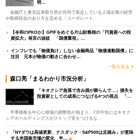
明…
金融庁と東京証券取引所が共同で策定している上場企業の経営
や取締役会のあり方を定める「コーポレート…
【令和のPKOか】GPIFをめぐる片山財務相の「円資産への投
資拡大」発言の波紋 「国債重視」…
インフレでも「物価負け」しない金融商品「物価連動国債」に
注目 元本が物価の動きに合わせ…
一覧を見る
森口亮「まるわかり市況分析」
「キオクシア急落で含み損が膨らんで…」損失を
投資家としての成長につなげる4つの視点 「…
半導体株を中心に相場の調整色が強まり、7月中旬にはキオク
シアホールディングスがストップ安をつけるな…
「NYダウは高値更新、ナスダック・S&P500は足踏み」が意味
する米国株市場の変化 半…