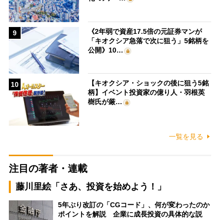
《2年弱で資産17.5倍の元証券マンが
9
「キオクシア急落で次に狙う」5銘柄を
公開》10…
【キオクシア・ショックの後に狙う5銘
10
柄】イベント投資家の億り人・羽根英
樹氏が厳…
一覧を見る
注目の著者・連載
藤川里絵「さあ、投資を始めよう！」
5年ぶり改訂の「CGコード」、何が変わったのか
ポイントを解説 企業に成長投資の具体的な説