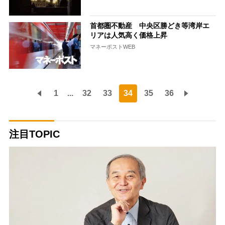
首都圏不動産 中央区勝どき等湾岸エ
リアは人気高く価格上昇
マネーポストWEB
1
...
32
33
34
35
36
注目TOPIC