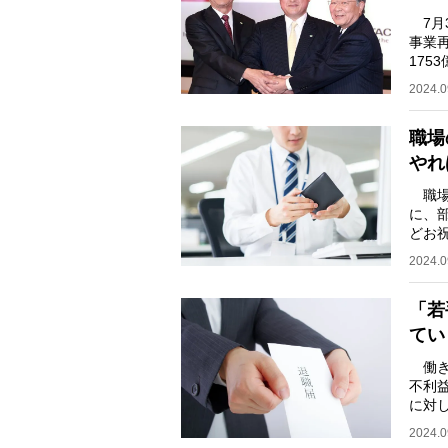
7月3
事業
17
を結ん
2024.0
職場
やれ
職場
に、
どお
ざる
2024.0
「若
てい
働き
不利
に対
際の
2024.0