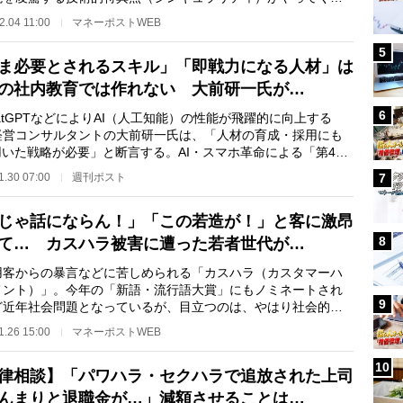
れている。そのと…
2.04 11:00
マネーポストWEB
5
ま必要とされるスキル」「即戦力になる人材」は
の社内教育では作れない 大前研一氏が…
6
tGPTなどによりAI（人工知能）の性能が飛躍的に向上する
経営コンサルタントの大前研一氏は、「人材の育成・採用にも
用いた戦略が必要」と断言する。AI・スマホ革命による「第4の
時代ではどのよう…
1.30 07:00
週刊ポスト
7
じゃ話にならん！」「この若造が！」と客に激昂
8
て… カスハラ被害に遭った若者世代が…
客からの暴言などに苦しめられる「カスハラ（カスタマーハ
メント）」。今年の「新語・流行語大賞」にもノミネートされ
9
ど近年社会問題となっているが、目立つのは、やはり社会的に
立場となりやす…
1.26 15:00
マネーポストWEB
10
律相談】「パワハラ・セクハラで追放された上司
んまりと退職金が…」減額させることは…