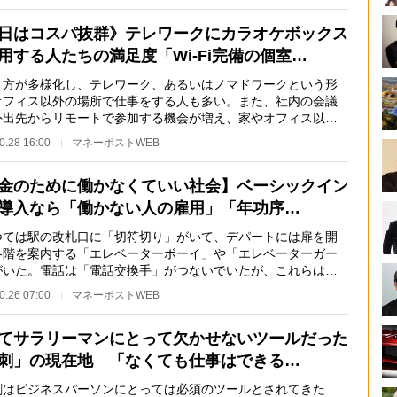
日はコスパ抜群》テレワークにカラオケボックス
用する人たちの満足度「Wi-Fi完備の個室…
方が多様化し、テレワーク、あるいはノマドワークという形
オフィス以外の場所で仕事をする人も多い。また、社内の会議
外出先からリモートで参加する機会が増え、家やオフィス以外
事ができる場所…
0.28 16:00
マネーポストWEB
金のために働かなくていい社会】ベーシックイン
導入なら「働かない人の雇用」「年功序…
ては駅の改札口に「切符切り」がいて、デパートには扉を開
各階を案内する「エレベーターボーイ」や「エレベーターガー
がいた。電話は「電話交換手」がつないでいたが、これらは現
無人で機能して…
0.26 07:00
マネーポストWEB
てサラリーマンにとって欠かせないツールだった
刺」の現在地 「なくても仕事はできる…
はビジネスパーソンにとっては必須のツールとされてきた