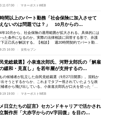
れぐらい埋まっ…
0.11 07:00
マネーポストWEB
0時間以上のパート勤務「社会保険に加入させて
えないのは問題では？」 10月からの…
24年10月から、社会保険の適用範囲が拡大される。具体的には
いった条件になるのか。実際の法律相談に回答する形で、弁護
竹下正己氏が解説する。【相談】 週20時間契約でパート勤務
ています。入社…
9.25 16:00
女性セブン
民党総裁選】小泉進次郎氏、河野太郎氏の「解雇
の緩和・見直し」を若年層が支持するの…
もの候補者が乱立した自民党総裁選（9月27日開票）。混戦か
け出そうとするからか、これまでタブー視されていたような政
候補者から飛び出している。小泉進次郎氏が口火を切った「解
制見直し」もそ…
9.19 19:00
マネーポストWEB
メ日立たちの証言》セカンドキャリアで活かされ
立製作所「大赤字からのV字回復」を目の…