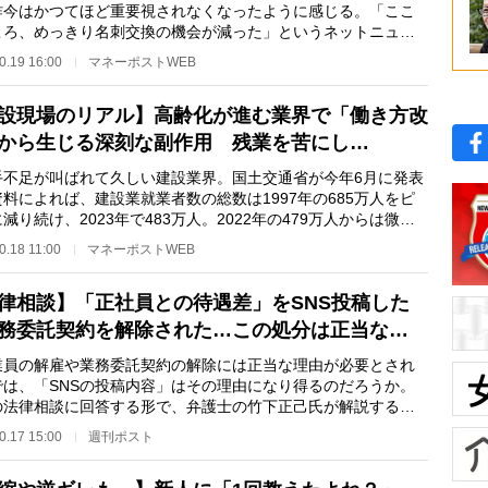
昨今はかつてほど重要視されなくなったように感じる。「ここ
ころ、めっきり名刺交換の機会が減った」というネットニュー
集者の中川淳一郎…
0.19 16:00
マネーポストWEB
設現場のリアル】高齢化が進む業界で「働き方改
から生じる深刻な副作用 残業を苦にし…
不足が叫ばれて久しい建設業界。国土交通省が今年6月に発表
料によれば、建設業就業者数の総数は1997年の685万人をピ
減り続け、2023年で483万人。2022年の479万人からは微増
ものの、その増え…
0.18 11:00
マネーポストWEB
律相談】「正社員との待遇差」をSNS投稿した
務委託契約を解除された…この処分は正当な…
員の解雇や業務委託契約の解除には正当な理由が必要とされ
では、「SNSの投稿内容」はその理由になり得るのだろうか。
の法律相談に回答する形で、弁護士の竹下正己氏が解説する。
問】 姪のことが…
0.17 15:00
週刊ポスト