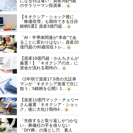
になる日は遠い」資産3億円超
のサラリーマン投資家…
【キオクシア・ショック後に
「株価倍増」も期待できる注目
銘柄5選】資産3億円超…
「AI・半導体関連が“本命”であ
ることに変わりはない」資産20
億円超の90歳現役トレ…
【資産10億円超・かんちさんが
厳選！】「キオクシアの次」に
資金が流れる期待の…
《2年弱で資産17.5倍の元証券
マンが「キオクシア急落で次に
狙う」5銘柄を公開》1…
【資産11億円マック・チェリー
さん厳選「キオクシア・ショッ
ク」後に大化け期待4…
「失敗すると取り返しがつかな
い」葬儀社の手を借りない
「DIY葬」の落とし穴 素人