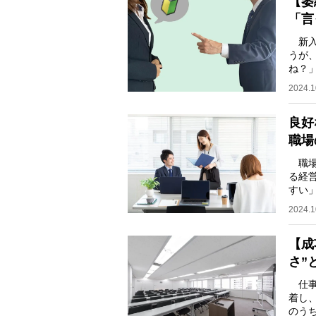
【萎
「言
新入
うが
ね？
葉を
2024.1
良好
職場
職場
る経
すい
の作
2024.1
【成
さ”
仕事
着し
のう