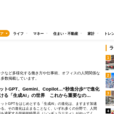
ア
ライフ
マネー
住まい・不動産
家計
トレ
ラ
1
ークなど多様化する働き方や仕事術、オフィスの人間関係な
2
も多数掲載しています。
ットGPT、Gemini、Copilot…“秒進分歩”で進化
3
ける「生成AI」の世界 これから重要なの…
ットGPTをはじめとする「生成AI」の進化は、ますます加速
いる。その進化は止まることなく、いずれ多くの分野で、人間
4
能を凌駕する技術的特異点（シンギュラリティ）がやってくる