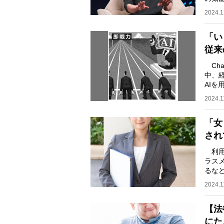
とさ
2024.1
「い
従来
Cha
中、
AIを
波」
2024.1
「女
され
利用
ラス
るな
弱い
2024.1
【法
にた