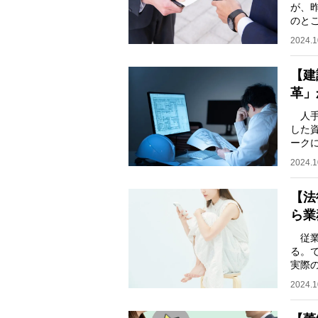
が、
のと
ス編
2024.1
【建
革」
人手
した資
ークに
した
2024.1
【法
ら業
従業
る。
実際
【質
2024.1