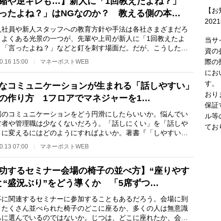
縮や逆ギレも…】新人に「1回教えたよね？」
【お
ったよね？」はNGなのか？ 教える側の本…
202
社員や新人スタッフへの教育方針や手法は各社さまざまだろ
、よくある光景の一つが、先輩や上司が新人に「1回教えたよ
当サ
」「言ったよね？」などと釘を刺す場面だ。だが、こうした言
資の
あらためて伝える…
際の
0.16 15:00
マネーポストWEB
にお
す。
なコミュニケーションが生まれる「話しやすい」
おり
の作り方 1フロアでマネジャーを1…
保証
のコミュニケーションをどう円滑にしたらいいか。悩んでい
ル等
営者や管理職は少なくないだろう。「話しにくい」を「話しや
てお
」に変えるにはどのようにすればよいか。著書『「しやすい」
りかた』（サン…
0.13 07:00
マネーポストWEB
功するセミナー会場の椅子の並べ方】“座りやす
と“盛況ぶり”をどう導くか 「5席ずつ…
に関連するセミナーに参加することもあるだろう。会場に到
、たくさん並べられた椅子のどこに座るか、多くの人は無意識
ちに選んでいるのではないか。じつは、どこに座れたか、会場