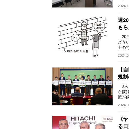
がど
2024.1
週2
もら
20
どう
士の
をし
2024.0
【自
規制
9人
ら抜
策が
雇規
2024.0
《ヤ
る日