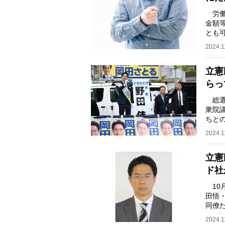
労働
金額
とも
竹下
2024.1
立憲
らっ
総選
衆院
ちと
る。
2024.1
立憲
ド社
10
田悟
同僚
が語
2024.1