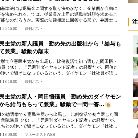
基準法には退職金に関する取り決めがなく、企業側が自由に
等を決められる。では、従業員が上司の退職金減額を求めるこ
可能なのだろうか。実際の法律相談に回答する形で、弁護士の
注
正己氏が解説す…
1.25 15:00
週刊ポスト
民主党の新人議員 勤め先の出版社から「給与も
て兼業」騒動の顛末
挙で立憲民主党から出馬し、比例復活で初当選した岡田悟・
議員（40）。「元週刊ダイヤモンド記者」の経歴だが、同僚た
の諍いで騒ぎになっているという。ダイヤモンド社社員が語
「議員になった岡…
1.18 16:00
週刊ポスト
民主党の新人・岡田悟議員「勤め先のダイヤモン
から給与もらって兼業」騒動で一問一答…
月の総選挙で立憲民主党から出馬し、比例復活で初当選した岡
・衆院議員（40）。「元週刊ダイヤモンド記者」の経歴だが、
たちとの諍いで騒ぎになっているという。ダイヤモンド社社員
る。「議員にな…
1.18 06:00
マネーポストWEB