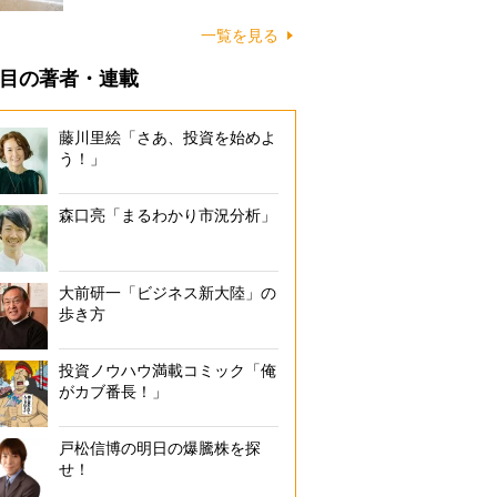
に…
一覧を見る
目の著者・連載
藤川里絵「さあ、投資を始めよ
う！」
森口亮「まるわかり市況分析」
大前研一「ビジネス新大陸」の
歩き方
投資ノウハウ満載コミック「俺
がカブ番長！」
戸松信博の明日の爆騰株を探
せ！