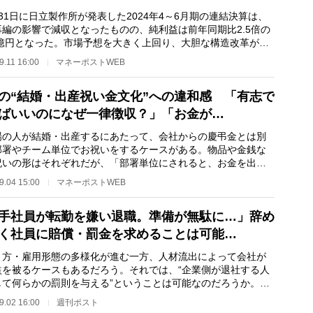
1日に日立製作所が発表した2024年4～6月期の連結決算は、
再編の影響で減収となったものの、純利益は前年同期比2.5倍の
53億円となった。市場予想を大きく上回り、大胆な構造改革が実
でいる。2009…
9.11 16:00
マネーポストWEB
の“結婚・出産祝い金文化”への違和感 「有志で
ばいいのになぜ一律徴収？」「お金が…
の人が結婚・出産するにあたって、会社からの慶弔金とは別
部署やチーム単位でお祝いをするケースがある。物品や金銭な
祝いの形はそれぞれだが、「部署単位にされると、お金を出さ
を得ない」と、…
9.04 15:00
マネーポストWEB
手社員が転勤を嫌い退職。準備が無駄に…」辞め
く社員に賠償・罰金を求めることは可能…
方・雇用形態の多様化が進む一方、人材流出によって会社が
益を被るケースもあるだろう。それでは、“企業側が退社する人
して何らかの罰則を与える”ということは可能なのだろうか。実
法律相談に回…
9.02 16:00
週刊ポスト