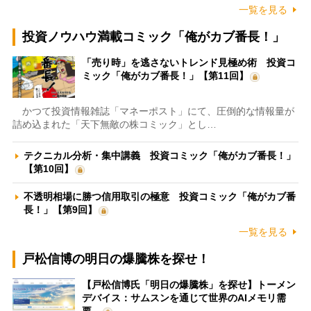
一覧を見る
投資ノウハウ満載コミック「俺がカブ番長！」
「売り時」を逃さないトレンド見極め術 投資コ
ミック「俺がカブ番長！」【第11回】
かつて投資情報雑誌「マネーポスト」にて、圧倒的な情報量が
詰め込まれた「天下無敵の株コミック」とし…
テクニカル分析・集中講義 投資コミック「俺がカブ番長！」
【第10回】
不透明相場に勝つ信用取引の極意 投資コミック「俺がカブ番
長！」【第9回】
一覧を見る
戸松信博の明日の爆騰株を探せ！
【戸松信博氏「明日の爆騰株」を探せ】トーメン
デバイス：サムスンを通じて世界のAIメモリ需
要…