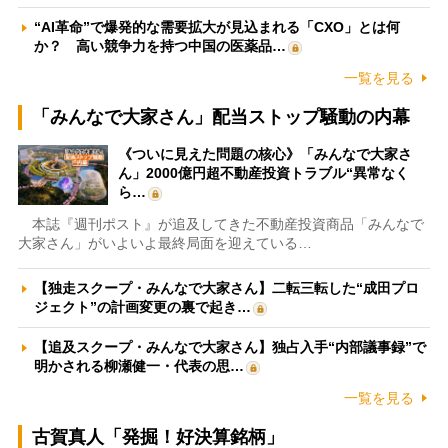
“AI革命”で爆発的な需要拡大が見込まれる「CXO」とは何
か？ 高い競争力を持つ中国の医薬品…
一覧を見る
「みんなで大家さん」配当ストップ騒動の内幕
《ついに見えた問題の核心》「みんなで大家さ
ん」2000億円超不動産投資トラブル“異常なく
ら…
本誌『週刊ポスト』が追及してきた不動産投資商品「みんなで
大家さん」がいよいよ最終局面を迎えている…
【独走スクープ・みんなで大家さん】二転三転した“成田プロ
ジェクト”の計画変更の裏で起き…
【追及スクープ・みんなで大家さん】独占入手“内部議事録”で
明かされる柳瀬健一・代表の思…
一覧を見る
古賀真人「発掘！好決算銘柄」