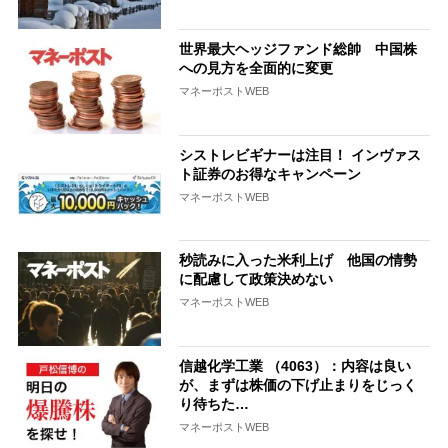
世界最大ヘッジファンド総帥 中国株
への見方を全面的に変更
マネーポストWEB
シストレビギナーは注目！ インヴァス
ト証券のお得なキャンペーン
マネーポストWEB
秒読みに入った米利上げ 他国の情勢
に配慮して政策決めない
マネーポストWEB
信越化学工業 （4063）：内容は良い
が、まずは株価の下げ止まりをじっく
り待ちた…
マネーポストWEB