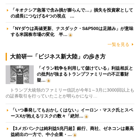
「キオクシア急落で含み損が膨らんで…」損失を投資家として
の成長につなげる4つの視点 …
「NYダウは高値更新、ナスダック・S&P500は足踏み」が意味
する米国株市場の変化 半…
一覧を見る
大前研一「ビジネス新大陸」の歩き方
「イラン戦争を利用して儲けている」利益相反と
の批判が強まるトランプファミリーの不正蓄財
疑…
トランプ大統領のファミリー信託が今年1～3月に3000回以上も
の証券取引を行っていたことが明らかになり…
「いつ暴発してもおかしくはない」イーロン・マスク氏とスペ
ースXが抱えるリスクの数々「絶対…
【3メガバンクは純利益5兆円超】銀行、商社、ゼネコンは最高
益続出の一方で、中小企業・…