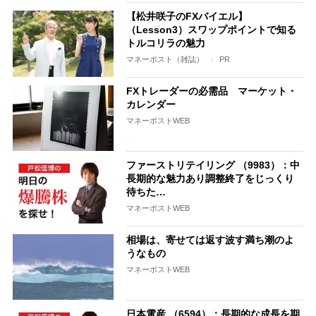
【松井咲子のFXバイエル】
（Lesson3）スワップポイントで知る
トルコリラの魅力
マネーポスト（雑誌）
PR
FXトレーダーの必需品 マーケット・
カレンダー
マネーポストWEB
ファーストリテイリング （9983）：中
長期的な魅力あり調整終了をじっくり
待ちた…
マネーポストWEB
相場は、寄せては返す波す満ち潮のよ
うなもの
マネーポストWEB
日本電産 （6594）：長期的な成長を期