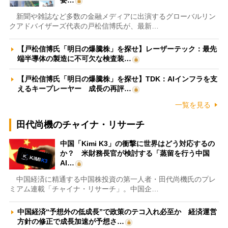
新聞や雑誌など多数の金融メディアに出演するグローバルリン
クアドバイザーズ代表の戸松信博氏が、最新…
【戸松信博氏「明日の爆騰株」を探せ】レーザーテック：最先
端半導体の製造に不可欠な検査装…
【戸松信博氏「明日の爆騰株」を探せ】TDK：AIインフラを支
えるキープレーヤー 成長の再評…
一覧を見る
田代尚機のチャイナ・リサーチ
中国「Kimi K3」の衝撃に世界はどう対応するの
か？ 米財務長官が検討する「蒸留を行う中国
AI…
中国経済に精通する中国株投資の第一人者・田代尚機氏のプレ
ミアム連載「チャイナ・リサーチ」。中国企…
中国経済“予想外の低成長”で政策のテコ入れ必至か 経済運営
方針の修正で成長加速が予想さ…