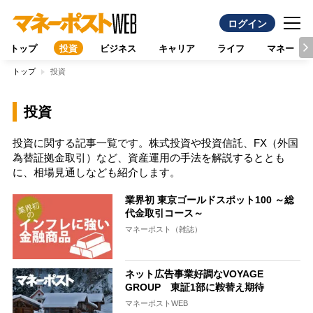
ログイン
トップ
投資
ビジネス
キャリア
ライフ
マネー
トップ
投資
投資
投資に関する記事一覧です。株式投資や投資信託、FX（外国
為替証拠金取引）など、資産運用の手法を解説するととも
に、相場見通しなども紹介します。
業界初 東京ゴールドスポット100 ～総
代金取引コース～
マネーポスト（雑誌）
ネット広告事業好調なVOYAGE
GROUP 東証1部に鞍替え期待
マネーポストWEB