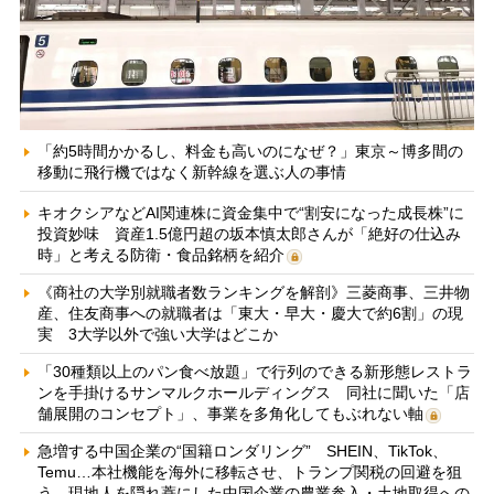
「約5時間かかるし、料金も高いのになぜ？」東京～博多間の
移動に飛行機ではなく新幹線を選ぶ人の事情
キオクシアなどAI関連株に資金集中で“割安になった成長株”に
投資妙味 資産1.5億円超の坂本慎太郎さんが「絶好の仕込み
時」と考える防衛・食品銘柄を紹介
《商社の大学別就職者数ランキングを解剖》三菱商事、三井物
産、住友商事への就職者は「東大・早大・慶大で約6割」の現
実 3大学以外で強い大学はどこか
「30種類以上のパン食べ放題」で行列のできる新形態レストラ
ンを手掛けるサンマルクホールディングス 同社に聞いた「店
舗展開のコンセプト」、事業を多角化してもぶれない軸
急増する中国企業の“国籍ロンダリング” SHEIN、TikTok、
Temu…本社機能を海外に移転させ、トランプ関税の回避を狙
う 現地人を隠れ蓑にした中国企業の農業参入・土地取得への