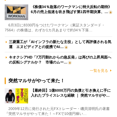
《株価34％急落のワークマンに特大反転の期待》
6月の売上低迷を吹き飛ばす第1四半期決算、…
6月3日に8330円をつけたワークマン（東証スタンダード・
7564）の株価は、わずか1カ月あまりで約34％下落…
三菱重工が「AIインフラの新たな主役」として再評価される気
運 エヌビディアとの提携でAI…
キオクシアHD「7万円割れからの急反発」は再びの上昇局面へ
の反転シグナルか？ 市場のムー…
一覧を見る
突然マルサがやって来た！
【最終回】1億6000万円の負債と引き換えに手に
入れたプライスレスな経験 ｜ 突然マルサがや…
2009年12月に発行された元FXトレーダー・磯貝清明氏の著書
『突然マルサがやって来た！～FXで10億円稼い…