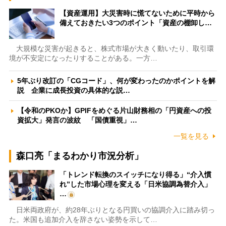
【資産運用】大災害時に慌てないために平時から
備えておきたい3つのポイント「資産の棚卸し…
大規模な災害が起きると、株式市場が大きく動いたり、取引環
境が不安定になったりすることがある。一方…
5年ぶり改訂の「CGコード」、何が変わったのかポイントを解
説 企業に成長投資の具体的な説…
【令和のPKOか】GPIFをめぐる片山財務相の「円資産への投
資拡大」発言の波紋 「国債重視」…
一覧を見る
森口亮「まるわかり市況分析」
「トレンド転換のスイッチになり得る」“介入慣
れ”した市場心理を変える「日米協調為替介入」
…
日米両政府が、約28年ぶりとなる円買いの協調介入に踏み切っ
た。米国も追加介入を辞さない姿勢を示して…