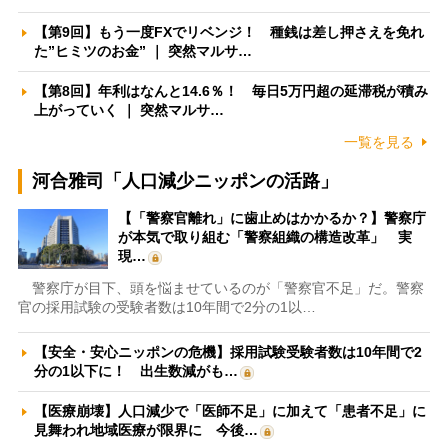
【第9回】もう一度FXでリベンジ！ 種銭は差し押さえを免れ
た”ヒミツのお金” ｜ 突然マルサ…
【第8回】年利はなんと14.6％！ 毎日5万円超の延滞税が積み
上がっていく ｜ 突然マルサ…
一覧を見る
河合雅司「人口減少ニッポンの活路」
【「警察官離れ」に歯止めはかかるか？】警察庁
が本気で取り組む「警察組織の構造改革」 実
現…
警察庁が目下、頭を悩ませているのが「警察官不足」だ。警察
官の採用試験の受験者数は10年間で2分の1以…
【安全・安心ニッポンの危機】採用試験受験者数は10年間で2
分の1以下に！ 出生数減がも…
【医療崩壊】人口減少で「医師不足」に加えて「患者不足」に
見舞われ地域医療が限界に 今後…