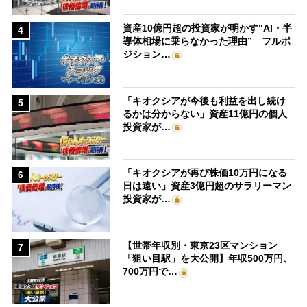
資産10億円超の投資家が明かす“AI・半
4
導体相場に乗らなかった理由” フルポ
ジション…
「キオクシアが今後も利益を出し続け
5
るかは分からない」資産11億円の個人
投資家が…
「キオクシアが再び株価10万円になる
6
日は遠い」資産3億円超のサラリーマン
投資家が…
【世帯年収別・東京23区マンション
7
「狙い目駅」を大公開】年収500万円、
700万円で…