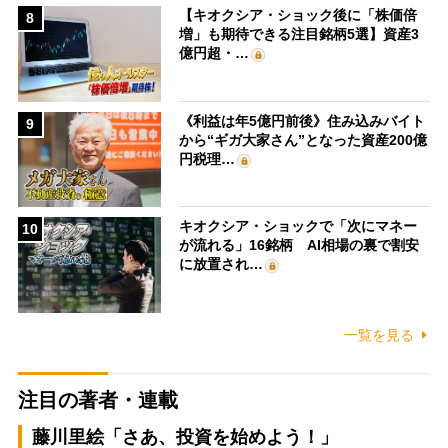
【キオクシア・ショック後に「株価倍
8
増」も期待できる注目銘柄5選】資産3
億円超・…
《利益は年5億円前後》住み込みバイト
9
から“ギガ大家さん”となった資産200億
円税理…
キオクシア・ショックで「次にマネー
10
が流れる」16銘柄 AI相場の裏で割安
に放置され…
一覧を見る
注目の著者・連載
藤川里絵「さあ、投資を始めよう！」