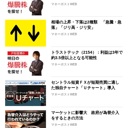
マネーポストWEB
相場の上昇・下落は2種類 「急騰・急
落」「ジリ高・ジリ安」
マネーポストWEB
トラストテック（2154）：利益は3年で
約3.5倍以上となる可能性
マネーポストWEB
セントラル短資ＦＸが短期売買に適し
た独自チャート「Ｕチャート」導入
マネーポストWEB
マーケットに影響大 政府が為替介入
をするときの方法
マネーポストWEB