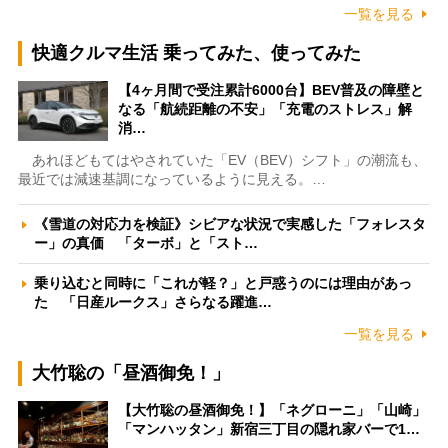
一覧を見る
快適クルマ生活 乗ってみた、使ってみた
【4ヶ月間で受注累計6000台】BEV普及の障壁と
なる「航続距離の不安」「充電のストレス」解
消…
あれほどもてはやされていた「EV（BEV）シフト」の潮流も、
最近では減速基調になっているように見える。…
《雪道の対応力を検証》シビアな状況で実感した「フォレスタ
ー」の真価 「ターボ」と「スト…
乗り込むと同時に「これが軽？」と戸惑うのには理由があっ
た 「日産ルークス」さらなる躍進…
一覧を見る
大竹聡の「昼酒御免！」
【大竹聡の昼酒御免！】「ネグローニ」「山崎」
「マンハッタン」新宿三丁目の隠れ家バーで1…