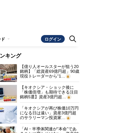
ンド
ログイン
ンキング
【億り人オールスターが狙う20
銘柄】「総資産69億円超」90歳
現役トレーダーから“1…
【キオクシア・ショック後に
「株価倍増」も期待できる注目
銘柄5選】資産3億円超…
「キオクシアが再び株価10万円
になる日は遠い」資産3億円超
のサラリーマン投資家…
「AI・半導体関連が“本命”であ