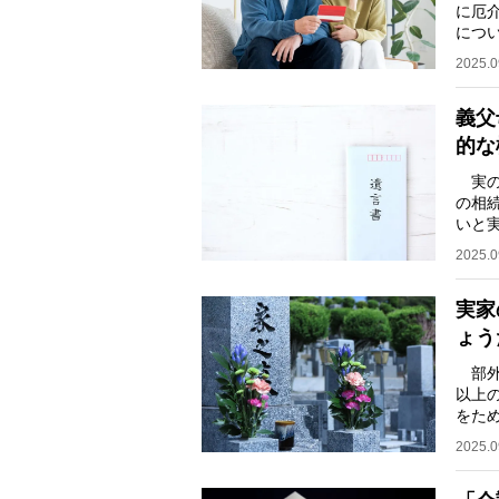
に厄
につ
は介
2025.0
義父
的な
実の
の相
いと
珍し
2025.0
実家
ょう
部外
以上
をた
ずに
2025.0