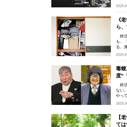
果に
2025.0
《老
ら、
終活
も、
る。
ため
2025.0
毒蝮
度”
終活
ない
やっ
内閣
2025.0
【老
ては