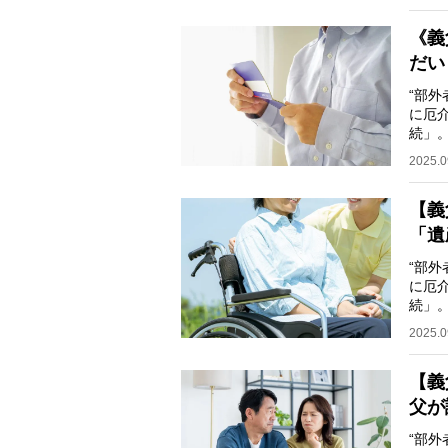
《義
だい
“部
に厄
続」
ら夫
2025.0
【義
「遺
“部
に厄
続」
ら夫
2025.0
【義
父が
“部