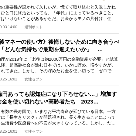
の重要性が説かれて久しいが、慌てて取り組むと失敗しかね
。ひと口に終活といっても、「年代」によってやるべきこと、
てはいけないことがあるからだ。お金からモノの片付け、住ま
葬儀・墓まで老…
9.03 14:00
週刊ポスト
後マネーの使い方》後悔しないために向き合うべ
「どんな気持ちで最期を迎えたいか」 …
が2019年に「老後は約2000万円の金融資産が必要」と試算
以降、超高齢社会が進む日本では、いかに貯め、増やすかが、
されてきた。しかし、その貯めたお金を使い切って「ゼロで死
人は極めて少な…
8.25 16:02
女性セブン
億円あっても認知症になり下ろせない…」増加す
お金を使い切れない”高齢者たち 2023…
有数の長寿国で、いまなお平均寿命が延びている日本。一方
近は「長生きリスク」が問題視され、長く生きることによって
る生活費や医療費への不安が大きくなっている。しかし、だか
いって年を重ね…
8.25 16:01
女性セブン