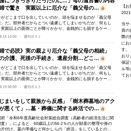
護につきっきりだったのに…」母の遺言書の内容
【お
婦で驚き 実親以上に厄介な「義父母の…
202
がどこまで口を出していいのか、頭を悩ませるのが「義父母
続」だ。部外者だからとつい遠慮してしまいがちだが、何もし
当サ
と実親以上の面倒ごとが降りかかり、金銭的にも損するケース
資の
しくない。揉め…
際の
9.15 15:00
週刊ポスト
にお
す。
婦で必読》実の親より厄介な「義父母の相続」
おり
の介護、死後の手続き、遺産分割…どこ…
保証
がどこまで口を出していいのか、頭を悩ませるのが「義父母
ル等
続」だ。部外者だからとつい遠慮してしまいがちだが、何もし
てお
と実親以上の面倒ごとが降りかかり、金銭的にも損するケース
しくない。揉め…
9.15 06:00
週刊ポスト
じまいをして親族から反感」「樹木葬墓地のアク
が悪くて」…墓・葬儀に関する終活での…
府「令和6年度高齢社会対策総合調査（高齢者の経済生活に関
査）」によると、60歳以上の56.2％の人が財産の整理や身の
の片付け、墓の準備など何かしらの「終活」をしているとの結