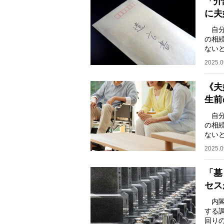
「介
に夫
自分
の相
ない
が珍
2025.0
《夫
生前
自分
の相
ない
が珍
2025.0
「墓
セス
内閣
する調
回り