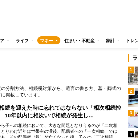
ア
ライフ
マネー
住まい・不動産
家計
トレ
ラ
1
産の分割方法、相続税対策から、遺言の書き方、墓・葬式の
2
富に掲載しています。
相続を迎えた時に忘れてはならない「相次相続控
3
 10年以内に相次いで相続が発生し…
ら子への相続において、大きな問題となりうるのが「二次相
。とりわけ近年は世帯主の没後、配偶者への「一次相続」では
4
でも、その配偶者（親）が亡くなった後、子への「二次相続」