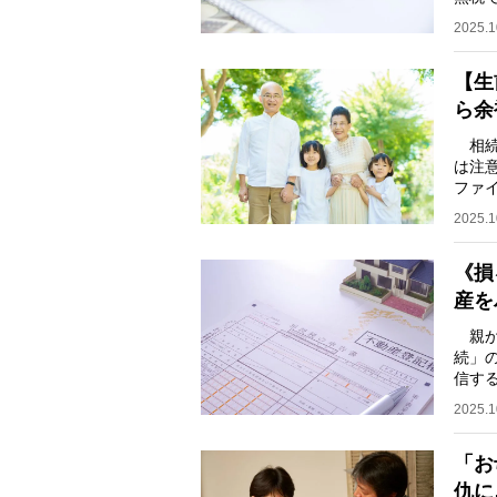
で思
2025.1
【生
ら余
相続
は注
ファ
間11
2025.1
《損
産を
親か
続」の
信す
均余
2025.1
「お
仇に