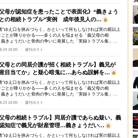
父母が認知症を患ったことで表面化》“義きょう
との相続トラブル”実例 成年後見人の…
外者”ゆえ口を挟みづらく、かといって何もしなければ実の親以上
介ごとが降りかかる――多くの人を悩ませる「義父母の相
。義きょうだいと骨肉の争いに発展した「実録トラブル集」か
婦でできる対策を学…
9.24 16:00
週刊ポスト
父母との同居介護が招く相続トラブル】義兄が
産目当てか」と疑心暗鬼に…あらぬ誤解を…
外者”ゆえ口を挟みづらく、かといって何もしなければ実の親以上
介ごとが降りかかる――多くの人を悩ませる「義父母の相
。義きょうだいと骨肉の争いに発展した「実録トラブル集」か
婦でできる対策を学…
9.23 16:00
週刊ポスト
父母の相続トラブル】同居介護であらぬ疑い、義
認知症で義兄が財産管理…義きょうだい…
外者”ゆえ口を挟みづらく、かといって何もしなければ実の親以上