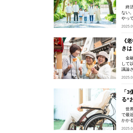
終活
ない
やっ
い、
2025.0
《老
きは
金融庁
して
議論
ぬ」
2025.0
「3
る“
世界
で最
かか
らと
2025.0