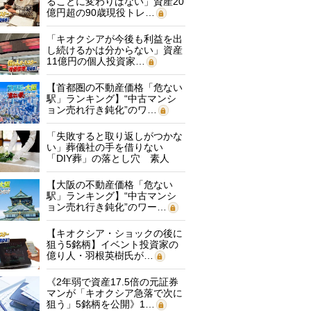
ることに変わりはない」資産20
億円超の90歳現役トレ…
「キオクシアが今後も利益を出
し続けるかは分からない」資産
11億円の個人投資家…
【首都圏の不動産価格「危ない
駅」ランキング】“中古マンシ
ョン売れ行き鈍化”のワ…
「失敗すると取り返しがつかな
い」葬儀社の手を借りない
「DIY葬」の落とし穴 素人
に…
【大阪の不動産価格「危ない
駅」ランキング】“中古マンシ
ョン売れ行き鈍化”のワー…
【キオクシア・ショックの後に
狙う5銘柄】イベント投資家の
億り人・羽根英樹氏が…
《2年弱で資産17.5倍の元証券
マンが「キオクシア急落で次に
狙う」5銘柄を公開》1…