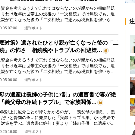
資金を考えるうえで忘れてはならないのが親からの相続問題
とりわけ近年は世帯主の没後の「一次相続」では無税でも、遺
た親が亡くなった後の「二次相続」で思わぬ税負担を強いられ
注
とが少なくない…
0.05 07:00
週刊ポスト
底対策》遺されたひとり親が亡くなった後の「二
続」の怖さ 相続税やトラブルの回避策…
資金を考えるうえで忘れてはならないのが親からの相続問題
とりわけ近年は世帯主の没後の「一次相続」では無税でも、遺
た親が亡くなった後の「二次相続」で思わぬ税負担を強いられ
とが少なくない…
0.05 06:00
週刊ポスト
母の遺産は義姉の子供に7割」の遺言書で妻が絶
「義父母の相続トラブル」で家族関係…
親以上に厄介ごとが降りかかるのが、「義父母の相続」。義
うだいと骨肉の争いに発展した「実録トラブル集」から夫婦で
る対策を学ぶ。遺言書に絶句！妻より「姉の子供」に遺産が渡
知県在住の60…
9.25 16:00
週刊ポスト