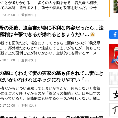
介ごとが降りかかる――多くの人を悩ませる「義父母の相続」
いての本誌「週刊ポスト」前号の特集が反響を呼んだ。今号で
護問題から遺産…
9.23 06:00
週刊ポスト
母の死後、遺言書が妻に不利な内容だったら…法
権利は主張できるが拗れるときょうだい…
親でも面倒だが、場合によってはさらに面倒なのが「義父母
続」。部外者だからとつい遠慮してしまいがちだが、何もしな
実親以上の面倒ごとが降りかかり、金銭的にも損するケースが
くない。揉めず…
9.20 15:00
週刊ポスト
の墓にくわえて妻の実家の墓も任されて…妻にき
だいがいなければネックになりやすい「…
者だからとつい遠慮してしまいがちだが、何もしないと実親
の面倒ごとが降りかかるのが「義父母の相続」だ。口を出すの
めらっていると、金銭的にも損するケースが珍しくない。揉め
お墓や葬儀の手…
9.17 15:00
週刊ポスト