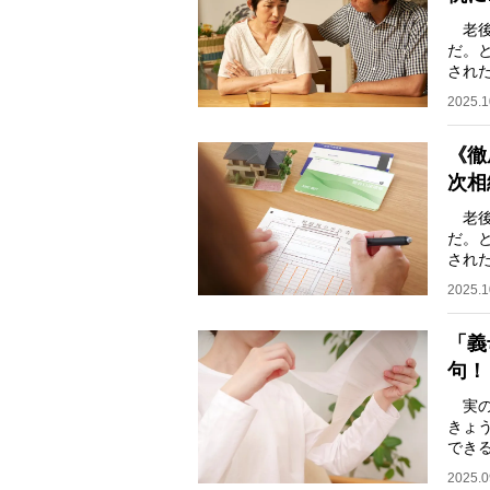
老後
だ。
され
るこ
2025.1
《徹
次相
老後
だ。
され
るこ
2025.1
「義
句！
実の
きょ
でき
る 愛
2025.0