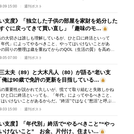
なった。ただ、…
9.09 15:00
週刊ポスト
い支度》「独立した子供の部屋を家財を処分した
すぐに戻ってきて買い直し」「趣味のモ…
の大切さは誰しも理解しているが、ひと口に終活といって
「年代」によってやるべきこと、やってはいけないことがあ
身の回りの整理は歳を重ねてからのQOL（生活の質）を高める
に重要だ。高齢者を支…
9.05 07:00
週刊ポスト
三太夫（89）と大木凡人（80）が語る“老い支
「俺は90歳で免許の更新を目指している…
の重要性が説かれて久しいが、慌てて取り組むと失敗しかね
。ひと口に終活といっても、「年代」によってやるべきこと、
てはいけないことがあるからだ。“終活”ではなく“愁活”と呼ぶ
府「令和6年度…
9.03 15:00
週刊ポスト
い支度】「年代別」終活で“やるべきこと”“やっ
いけないこと” お金、片付け、住まい…