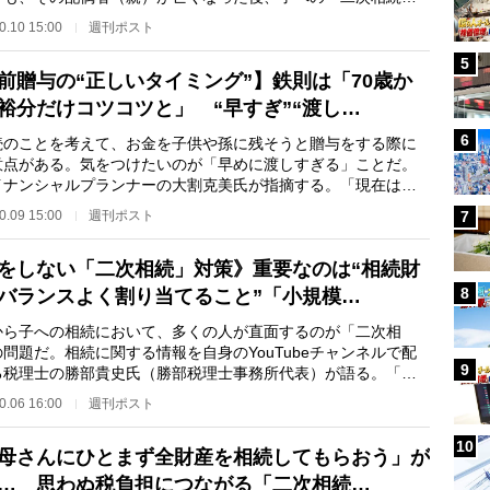
わぬ税負担を強…
0.10 15:00
週刊ポスト
5
前贈与の“正しいタイミング”】鉄則は「70歳か
裕分だけコツコツと」 “早すぎ”“渡し…
6
のことを考えて、お金を子供や孫に残そうと贈与をする際に
意点がある。気をつけたいのが「早めに渡しすぎる」ことだ。
イナンシャルプランナーの大割克美氏が指摘する。「現在は年
0万円までの贈与…
0.09 15:00
週刊ポスト
7
をしない「二次相続」対策》重要なのは“相続財
8
バランスよく割り当てること”「小規模…
ら子への相続において、多くの人が直面するのが「二次相
問題だ。相続に関する情報を自身のYouTubeチャンネルで配
9
る税理士の勝部貴史氏（勝部税理士事務所代表）が語る。「平
命から母が遺される…
0.06 16:00
週刊ポスト
10
母さんにひとまず全財産を相続してもらおう」が
… 思わぬ税負担につながる「二次相続…