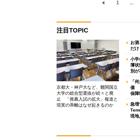
1
...
注目TOPIC
お酒
だけ
小学
薄状
別が
「何
京都大・神戸大など、難関国立
価 
大学の総合型選抜が続々と廃
保障
止 「推薦入試の拡大」報道と
急増
現実の乖離はなぜ起きるのか
Te
現地