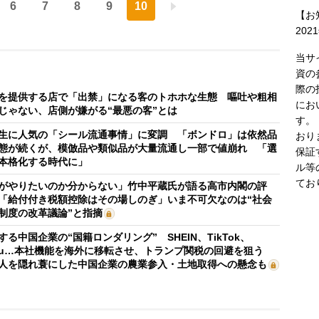
6
7
8
9
10
【お
202
当サ
資の
際の
を提供する店で「出禁」になる客のトホホな生態 嘔吐や粗相
にお
じゃない、店側が嫌がる“最悪の客”とは
す。
生に人気の「シール流通事情」に変調 「ボンドロ」は依然品
おり
態が続くが、模倣品や類似品が大量流通し一部で値崩れ 「選
保証
本格化する時代に」
ル等
てお
がやりたいのか分からない」竹中平蔵氏が語る高市内閣の評
「給付付き税額控除はその場しのぎ」いま不可欠なのは“社会
制度の改革議論”と指摘
する中国企業の“国籍ロンダリング” SHEIN、TikTok、
mu…本社機能を海外に移転させ、トランプ関税の回避を狙う
人を隠れ蓑にした中国企業の農業参入・土地取得への懸念も