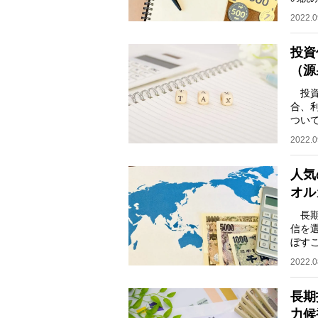
さん
2022.0
投資
（源
投資
合、
つい
方』
2022.0
人気
オル
長期
信を
ぼす
など
2022.0
長期
力候