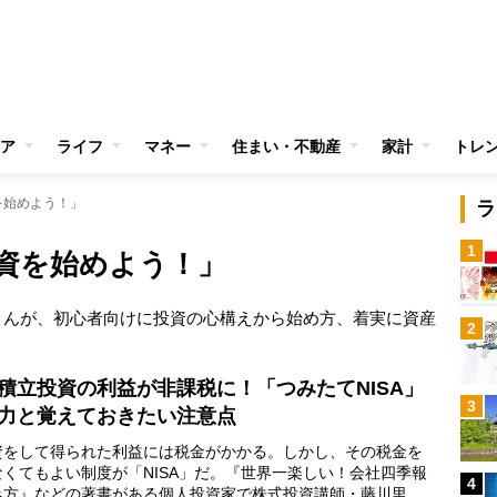
ア
ライフ
マネー
住まい・不動産
家計
トレ
を始めよう！」
ラ
1
資を始めよう！」
さんが、初心者向けに投資の心構えから始め方、着実に資産
2
積立投資の利益が非課税に！「つみたてNISA」
3
力と覚えておきたい注意点
をして得られた利益には税金がかかる。しかし、その税金を
なくてもよい制度が「NISA」だ。『世界一楽しい！会社四季報
4
み方』などの著書がある個人投資家で株式投資講師・藤川里絵