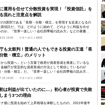
に運用を任せて分散投資を実現！「投資信託」を
る流れと注意点を解説
の3原則である「長期・分散・積立」を実現する近道となるの
投資信託だ。では、どのように始めて、どのように利益を出せ
いのか。『世界一楽しい！会社四季報の読み方』などの著書が
個人投資家で株…
8.01 19:00
マネーポストWEB
庁も太鼓判！普通の人でもできる投資の王道「長
分散・積立」のメリット
蓄から投資へ」という言葉で政府が資産形成を推進しているな
、金融庁が安定的な資産形成の方法として発信しているのが
期・分散・積立」だ。『世界一楽しい！会社四季報の読み方』
の著書がある個人…
7.26 19:00
マネーポストWEB
初は利益が出ていたのに…」初心者が投資で失敗
しまう3つの理由
ナ後に投資を始めて上昇相場を体験したものの、2021年後半