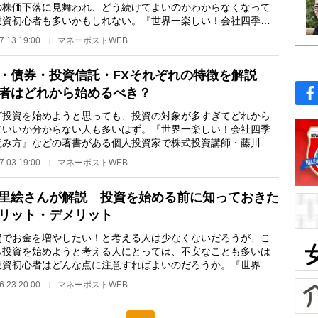
の株価下落に見舞われ、どう続けてよいのかわからなくなって
投資初心者も多いかもしれない。『世界一楽しい！会社四季報
み方』などの著…
7.13 19:00
マネーポストWEB
・債券・投資信託・FXそれぞれの特徴を解説
者はどれから始めるべき？
投資を始めようと思っても、投資の対象が多すぎてどれから
ていいか分からない人も多いはず。『世界一楽しい！会社四季
読み方』などの著書がある個人投資家で株式投資講師・藤川里
んが解説するシ…
7.03 19:00
マネーポストWEB
里絵さんが解説 投資を始める前に知っておきた
リット・デメリット
でお金を増やしたい！と考える人は少なくないだろうが、こ
ら投資を始めようと考える人にとっては、不安なことも多いは
投資初心者はどんな点に注意すればよいのだろうか。『世界一
い！会社四季報…
6.23 20:00
マネーポストWEB