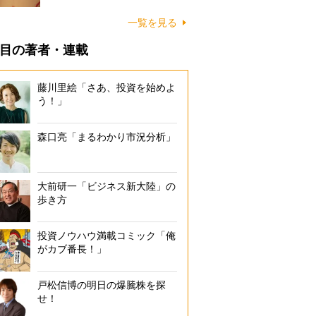
一覧を見る
目の著者・連載
藤川里絵「さあ、投資を始めよ
う！」
森口亮「まるわかり市況分析」
大前研一「ビジネス新大陸」の
歩き方
投資ノウハウ満載コミック「俺
がカブ番長！」
戸松信博の明日の爆騰株を探
せ！