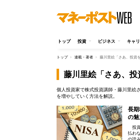
トップ
投資
ビジネス
キャリ
トップ
連載・著者
藤川里絵「さあ、投資
藤川里絵「さあ、投
個人投資家で株式投資講師・藤川里絵
を増やしていく方法を解説。
長期
の魅
投資
払わ
の読