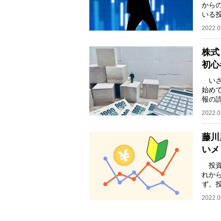
から
いる
の読
2022.0
株式
初心
いざ
始め
報の
絵さ
2022.0
藤川
いメ
投資
れか
ず。
楽し
2022.0