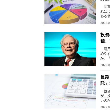
長期
れば
ある
「さ
2022.0
投資
信、
運用
めや
か。
投資
2022.0
長期
託」
投資
が、
いの
個人
2022.0