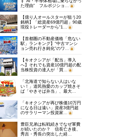
す“AI・半導体相場に乗らなかっ
た理由” フルポジショ…
【億り人オールスターが狙う20
銘柄】「総資産69億円超」90歳
現役トレーダーから“1…
【首都圏の不動産価格「危ない
駅」ランキング】“中古マンシ
ョン売れ行き鈍化”のワ…
【キオクシアが「配当」導入
へ】それでも資産10億円超の配
当株投資の達人が「買…
「北海道で知らない人はいな
い！」道民熱愛のカップ焼きそ
ば「やきそば弁当」、最大…
「キオクシアが再び株価10万円
になる日は遠い」資産3億円超
のサラリーマン投資家…
豊臣兄弟は転戦続きでなぜ軍費
が続いたのか？ 信長亡き後、
秀吉・秀長の突出した経…