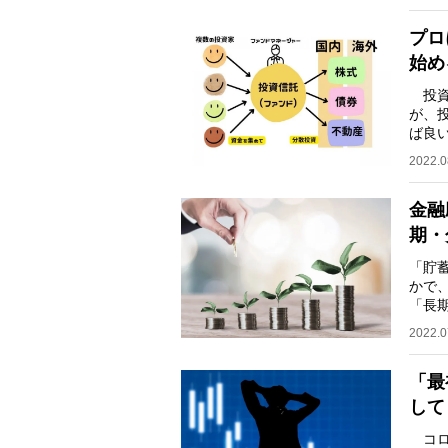
プロ
始め
投資
が、
ば良
ある
2022.0
金融
期・
「貯
かで
「長
など
2022.0
「最
して
コロ