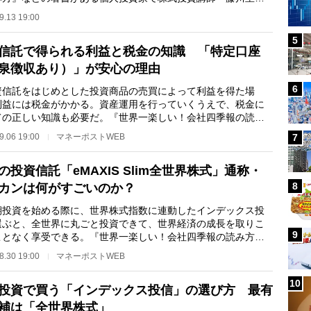
が解説するシリ…
9.13 19:00
5
信託で得られる利益と税金の知識 「特定口座
泉徴収あり）」が安心の理由
6
信託をはじめとした投資商品の売買によって利益を得た場
利益には税金がかかる。資産運用を行っていくうえで、税金に
ての正しい知識も必要だ。『世界一楽しい！会社四季報の読み
などの著書がある…
9.06 19:00
マネーポストWEB
7
の投資信託「eMAXIS Slim全世界株式」通称・
8
カンは何がすごいのか？
投資を始める際に、世界株式指数に連動したインデックス投
選ぶと、全世界に丸ごと投資できて、世界経済の成長を取りこ
9
ことなく享受できる。『世界一楽しい！会社四季報の読み方』
の著書がある個…
8.30 19:00
マネーポストWEB
10
投資で買う「インデックス投信」の選び方 最有
補は「全世界株式」