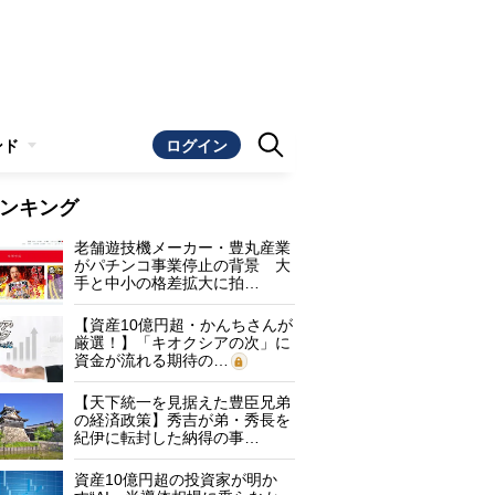
ンド
ログイン
ンキング
老舗遊技機メーカー・豊丸産業
がパチンコ事業停止の背景 大
手と中小の格差拡大に拍…
【資産10億円超・かんちさんが
厳選！】「キオクシアの次」に
資金が流れる期待の…
【天下統一を見据えた豊臣兄弟
の経済政策】秀吉が弟・秀長を
紀伊に転封した納得の事…
資産10億円超の投資家が明か