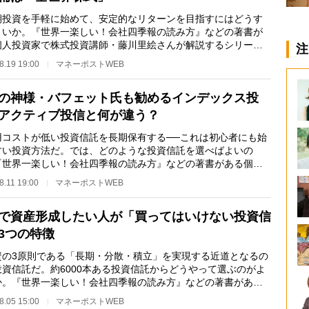
投資を手軽に始めて、安定的なリターンを目指すにはどうす
よいか。『世界一楽しい！会社四季報の読み方』などの著書が
個人投資家で株式投資講師・藤川里絵さんが解説するシリーズ
注
あ、投資を始め…
8.19 19:00
マネーポストWEB
の神様・バフェット氏も勧めるインデックス投
アクティブ投信と何が違う？
コストが低い投資信託を長期保有する──これは初心者にも始
すい投資方法だ。では、どのような投資信託を選べばよいの
『世界一楽しい！会社四季報の読み方』などの著書がある個人
家で株式投資講師…
8.11 19:00
マネーポストWEB
で資産形成したい人が「買ってはいけない投資信
3つの特徴
の3原則である「長期・分散・積立」を実現する近道となるの
投資信託だ。約6000本ある投資信託からどうやって選ぶのがよ
か。『世界一楽しい！会社四季報の読み方』などの著書がある
投資家で株式投…
8.05 15:00
マネーポストWEB