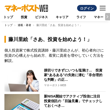
ログイン
トップ
投資
ビジネス
キャリア
ライフ
マネー
トップ
連載・著者
藤川里絵「さあ、投資を始めよう！」
藤川里絵「さあ、投資を始めよう！」
個人投資家で株式投資講師・藤川里絵さんが、初心者向けに
投資の心構えから始め方、着実に資産を増やしていく方法を
解説。
損切りできずにいつも塩漬け… 投資
家“あるある”の失敗に潜む「非合理的
な判断」の正…
マネーポストWEB
新NISA開始でアクティブ投信に注目
投資信託の「目論見書」でチェックし
ておくべき…