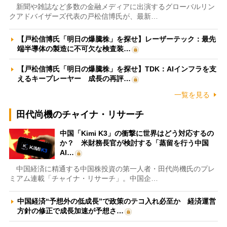
新聞や雑誌など多数の金融メディアに出演するグローバルリン
クアドバイザーズ代表の戸松信博氏が、最新…
【戸松信博氏「明日の爆騰株」を探せ】レーザーテック：最先
端半導体の製造に不可欠な検査装…
【戸松信博氏「明日の爆騰株」を探せ】TDK：AIインフラを支
えるキープレーヤー 成長の再評…
一覧を見る
田代尚機のチャイナ・リサーチ
中国「Kimi K3」の衝撃に世界はどう対応するの
か？ 米財務長官が検討する「蒸留を行う中国
AI…
中国経済に精通する中国株投資の第一人者・田代尚機氏のプレ
ミアム連載「チャイナ・リサーチ」。中国企…
中国経済“予想外の低成長”で政策のテコ入れ必至か 経済運営
方針の修正で成長加速が予想さ…