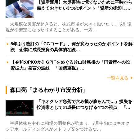
【資産運用】大災害時に慌てないために平時から
備えておきたい3つのポイント「資産の棚卸し…
大規模な災害が起きると、株式市場が大きく動いたり、取引環
境が不安定になったりすることがある。一方…
5年ぶり改訂の「CGコード」、何が変わったのかポイントを解
説 企業に成長投資の具体的な説…
【令和のPKOか】GPIFをめぐる片山財務相の「円資産への投
資拡大」発言の波紋 「国債重視」…
一覧を見る
森口亮「まるわかり市況分析」
「キオクシア急落で含み損が膨らんで…」損失を
投資家としての成長につなげる4つの視点 「…
半導体株を中心に相場の調整色が強まり、7月中旬にはキオク
シアホールディングスがストップ安をつけるな…