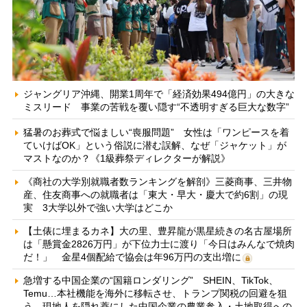
ジャングリア沖縄、開業1周年で「経済効果494億円」の大きな
ミスリード 事業の苦戦を覆い隠す“不透明すぎる巨大な数字”
猛暑のお葬式で悩ましい“喪服問題” 女性は「ワンピースを着
ていけばOK」という俗説に潜む誤解、なぜ「ジャケット」が
マストなのか？《1級葬祭ディレクターが解説》
《商社の大学別就職者数ランキングを解剖》三菱商事、三井物
産、住友商事への就職者は「東大・早大・慶大で約6割」の現
実 3大学以外で強い大学はどこか
【土俵に埋まるカネ】大の里、豊昇龍が黒星続きの名古屋場所
は「懸賞金2826万円」が下位力士に渡り「今日はみんなで焼肉
だ！」 金星4個配給で協会は年96万円の支出増に
急増する中国企業の“国籍ロンダリング” SHEIN、TikTok、
Temu…本社機能を海外に移転させ、トランプ関税の回避を狙
う 現地人を隠れ蓑にした中国企業の農業参入・土地取得への