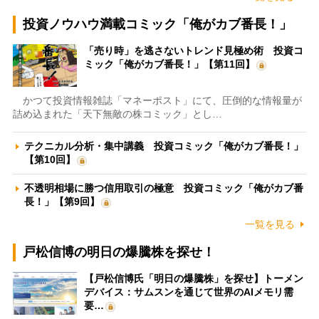
投資ノウハウ満載コミック「俺がカブ番長！」
「売り時」を逃さないトレンド見極め術 投資コ
ミック「俺がカブ番長！」【第11回】
かつて投資情報雑誌「マネーポスト」にて、圧倒的な情報量が
詰め込まれた「天下無敵の株コミック」とし…
テクニカル分析・集中講義 投資コミック「俺がカブ番長！」
【第10回】
不透明相場に勝つ信用取引の極意 投資コミック「俺がカブ番
長！」【第9回】
一覧を見る
戸松信博の明日の爆騰株を探せ！
【戸松信博氏「明日の爆騰株」を探せ】トーメン
デバイス：サムスンを通じて世界のAIメモリ需
要…