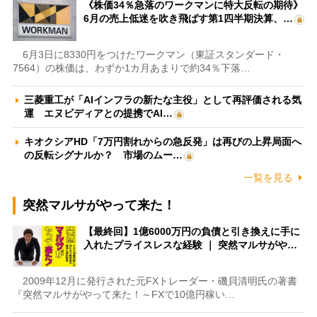
《株価34％急落のワークマンに特大反転の期待》
6月の売上低迷を吹き飛ばす第1四半期決算、…
6月3日に8330円をつけたワークマン（東証スタンダード・
7564）の株価は、わずか1カ月あまりで約34％下落…
三菱重工が「AIインフラの新たな主役」として再評価される気
運 エヌビディアとの提携でAI…
キオクシアHD「7万円割れからの急反発」は再びの上昇局面へ
の反転シグナルか？ 市場のムー…
一覧を見る
突然マルサがやって来た！
【最終回】1億6000万円の負債と引き換えに手に
入れたプライスレスな経験 ｜ 突然マルサがや…
2009年12月に発行された元FXトレーダー・磯貝清明氏の著書
『突然マルサがやって来た！～FXで10億円稼い…