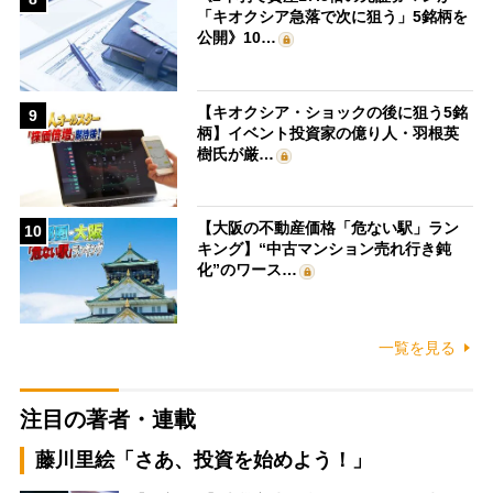
「キオクシア急落で次に狙う」5銘柄を
公開》10…
【キオクシア・ショックの後に狙う5銘
9
柄】イベント投資家の億り人・羽根英
樹氏が厳…
【大阪の不動産価格「危ない駅」ラン
10
キング】“中古マンション売れ行き鈍
化”のワース…
一覧を見る
注目の著者・連載
藤川里絵「さあ、投資を始めよう！」