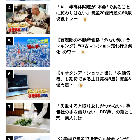
「AI・半導体関連が“本命”であること
4
に変わりはない」資産20億円超の90歳
現役トレー…
【首都圏の不動産価格「危ない駅」ラ
5
ンキング】“中古マンション売れ行き鈍
化”のワー…
【キオクシア・ショック後に「株価倍
6
増」も期待できる注目銘柄5選】資産3
億円超・…
「失敗すると取り返しがつかない」葬
7
儀社の手を借りない「DIY葬」の落とし
穴 素人には…
《2年弱で資産17.5倍の元証券マンが
8