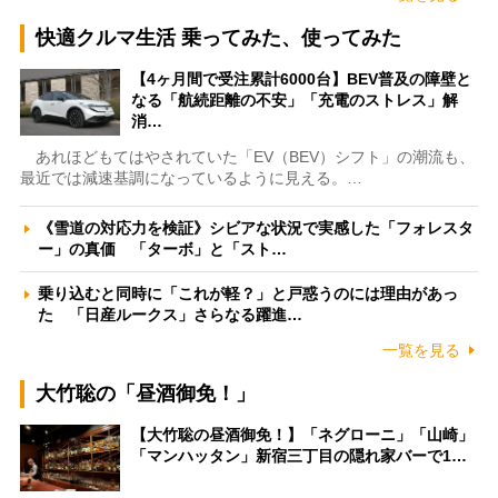
快適クルマ生活 乗ってみた、使ってみた
【4ヶ月間で受注累計6000台】BEV普及の障壁と
なる「航続距離の不安」「充電のストレス」解
消…
あれほどもてはやされていた「EV（BEV）シフト」の潮流も、
最近では減速基調になっているように見える。…
《雪道の対応力を検証》シビアな状況で実感した「フォレスタ
ー」の真価 「ターボ」と「スト…
乗り込むと同時に「これが軽？」と戸惑うのには理由があっ
た 「日産ルークス」さらなる躍進…
一覧を見る
大竹聡の「昼酒御免！」
【大竹聡の昼酒御免！】「ネグローニ」「山崎」
「マンハッタン」新宿三丁目の隠れ家バーで1…