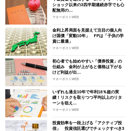
ショック以来の3四半期連続赤字でも心
配無用の…
マネーポストWEB
金利上昇局面を見据えて注目の個人向
け国債「変動10年」 FPは「子供の学
資に最適」
マネーポストWEB
初心者でも始めやすい「債券投資」の
仕組み 金利が上がると価格は下がる
けど利益が出…
マネーポストWEB
いずれも過去10年で年利18％超の実
績！リスクを取りつつ平均以上のリタ
ーンを狙え…
マネーポストWEB
投資効率を一段上げる「アクティブ投
信」 投資信託選びでチェックすべき3