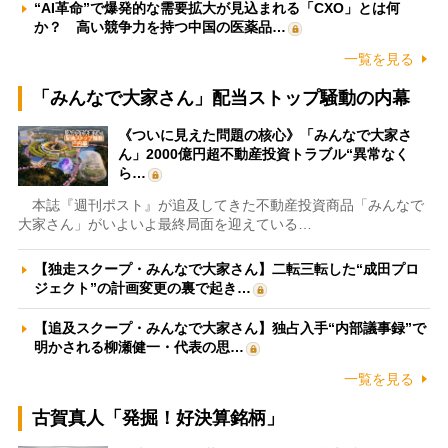
“AI革命”で爆発的な需要拡大が見込まれる「CXO」とは何
か？ 高い競争力を持つ中国の医薬品…
一覧を見る
「みんなで大家さん」配当ストップ騒動の内幕
《ついに見えた問題の核心》「みんなで大家さ
ん」2000億円超不動産投資トラブル“異常なく
ら…
本誌『週刊ポスト』が追及してきた不動産投資商品「みんなで
大家さん」がいよいよ最終局面を迎えている…
【独走スクープ・みんなで大家さん】二転三転した“成田プロ
ジェクト”の計画変更の裏で起き…
【追及スクープ・みんなで大家さん】独占入手“内部議事録”で
明かされる柳瀬健一・代表の思…
一覧を見る
古賀真人「発掘！好決算銘柄」