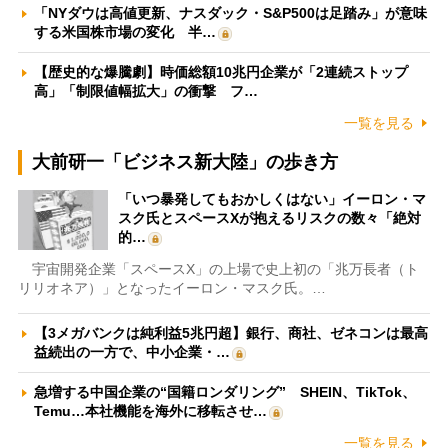
「NYダウは高値更新、ナスダック・S&P500は足踏み」が意味
する米国株市場の変化 半…
【歴史的な爆騰劇】時価総額10兆円企業が「2連続ストップ
高」「制限値幅拡大」の衝撃 フ…
一覧を見る
大前研一「ビジネス新大陸」の歩き方
「いつ暴発してもおかしくはない」イーロン・マ
スク氏とスペースXが抱えるリスクの数々「絶対
的…
宇宙開発企業「スペースX」の上場で史上初の「兆万長者（ト
リリオネア）」となったイーロン・マスク氏。…
【3メガバンクは純利益5兆円超】銀行、商社、ゼネコンは最高
益続出の一方で、中小企業・…
急増する中国企業の“国籍ロンダリング” SHEIN、TikTok、
Temu…本社機能を海外に移転させ…
一覧を見る