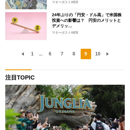
マネーポストWEB
24年ぶりの「円安・ドル高」で米国株
投資への影響は？ 円安のメリットと
デメリッ…
マネーポストWEB
1
...
6
7
8
9
10
注目TOPIC