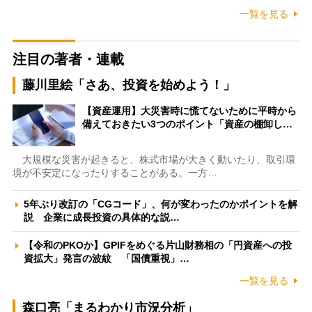
一覧を見る
注目の著者・連載
藤川里絵「さあ、投資を始めよう！」
【資産運用】大災害時に慌てないために平時から
備えておきたい3つのポイント「資産の棚卸し…
大規模な災害が起きると、株式市場が大きく動いたり、取引環
境が不安定になったりすることがある。一方…
5年ぶり改訂の「CGコード」、何が変わったのかポイントを解
説 企業に成長投資の具体的な説…
【令和のPKOか】GPIFをめぐる片山財務相の「円資産への投
資拡大」発言の波紋 「国債重視」…
一覧を見る
森口亮「まるわかり市況分析」