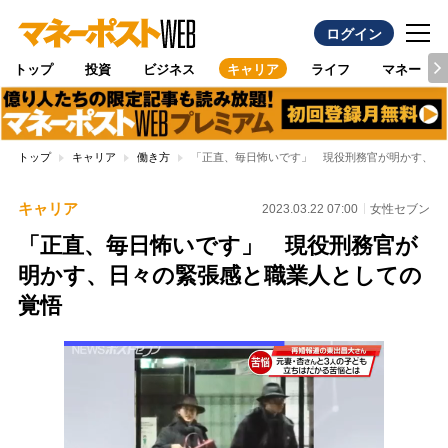
ログイン
トップ
投資
ビジネス
キャリア
ライフ
マネー
トップ
キャリア
働き方
「正直、毎日怖いです」 現役刑務官が明かす、日
キャリア
2023.03.22 07:00
女性セブン
「正直、毎日怖いです」 現役刑務官が
明かす、日々の緊張感と職業人としての
覚悟