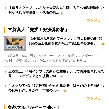
【追及スクープ・みんなで大家さん】独占入手“内部議事録”で
明かされる柳瀬健一・代表の思…
一覧を見る
古賀真人「発掘！好決算銘柄」
《株価34％急落のワークマンに特大反転の期待》
6月の売上低迷を吹き飛ばす第1四半期決算、…
6月3日に8330円をつけたワークマン（東証スタンダード・
7564）の株価は、わずか1カ月あまりで約34％下落…
三菱重工が「AIインフラの新たな主役」として再評価される気
運 エヌビディアとの提携でAI…
キオクシアHD「7万円割れからの急反発」は再びの上昇局面へ
の反転シグナルか？ 市場のムー…
一覧を見る
突然マルサがやって来た！