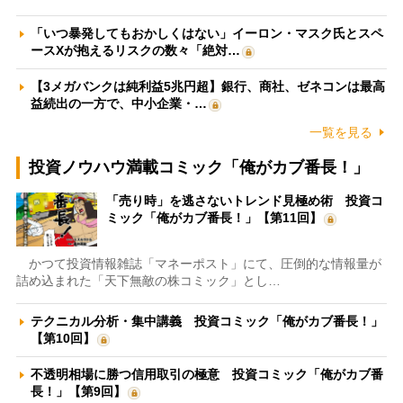
「いつ暴発してもおかしくはない」イーロン・マスク氏とスペ
ースXが抱えるリスクの数々「絶対…
【3メガバンクは純利益5兆円超】銀行、商社、ゼネコンは最高
益続出の一方で、中小企業・…
一覧を見る
投資ノウハウ満載コミック「俺がカブ番長！」
「売り時」を逃さないトレンド見極め術 投資コ
ミック「俺がカブ番長！」【第11回】
かつて投資情報雑誌「マネーポスト」にて、圧倒的な情報量が
詰め込まれた「天下無敵の株コミック」とし…
テクニカル分析・集中講義 投資コミック「俺がカブ番長！」
【第10回】
不透明相場に勝つ信用取引の極意 投資コミック「俺がカブ番
長！」【第9回】