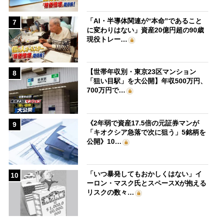
「AI・半導体関連が“本命”であること
7
に変わりはない」資産20億円超の90歳
現役トレー…
【世帯年収別・東京23区マンション
8
「狙い目駅」を大公開】年収500万円、
700万円で…
《2年弱で資産17.5倍の元証券マンが
9
「キオクシア急落で次に狙う」5銘柄を
公開》10…
「いつ暴発してもおかしくはない」イ
10
ーロン・マスク氏とスペースXが抱える
リスクの数々…