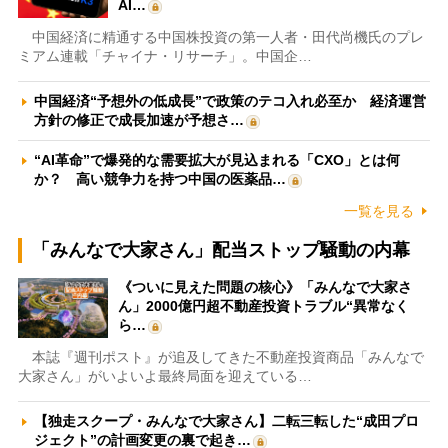
AI…
中国経済に精通する中国株投資の第一人者・田代尚機氏のプレ
ミアム連載「チャイナ・リサーチ」。中国企…
中国経済“予想外の低成長”で政策のテコ入れ必至か 経済運営
方針の修正で成長加速が予想さ…
“AI革命”で爆発的な需要拡大が見込まれる「CXO」とは何
か？ 高い競争力を持つ中国の医薬品…
一覧を見る
「みんなで大家さん」配当ストップ騒動の内幕
《ついに見えた問題の核心》「みんなで大家さ
ん」2000億円超不動産投資トラブル“異常なく
ら…
本誌『週刊ポスト』が追及してきた不動産投資商品「みんなで
大家さん」がいよいよ最終局面を迎えている…
【独走スクープ・みんなで大家さん】二転三転した“成田プロ
ジェクト”の計画変更の裏で起き…