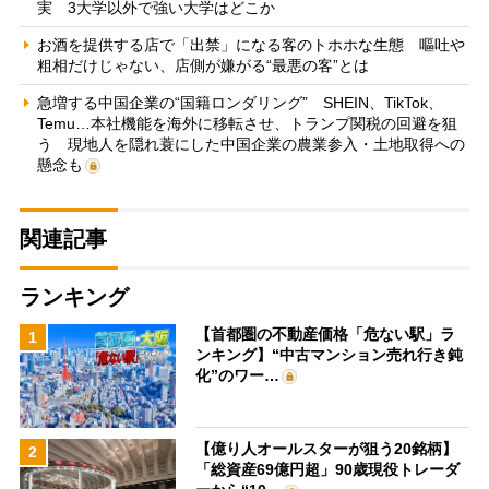
実 3大学以外で強い大学はどこか
お酒を提供する店で「出禁」になる客のトホホな生態 嘔吐や
粗相だけじゃない、店側が嫌がる“最悪の客”とは
急増する中国企業の“国籍ロンダリング” SHEIN、TikTok、
Temu…本社機能を海外に移転させ、トランプ関税の回避を狙
う 現地人を隠れ蓑にした中国企業の農業参入・土地取得への
懸念も
関連記事
ランキング
【首都圏の不動産価格「危ない駅」ラ
1
ンキング】“中古マンション売れ行き鈍
化”のワー…
【億り人オールスターが狙う20銘柄】
2
「総資産69億円超」90歳現役トレーダ