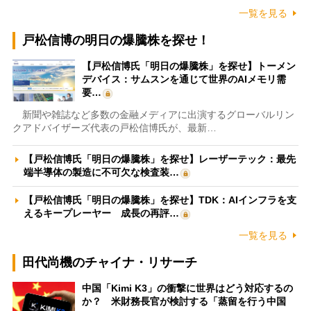
一覧を見る
戸松信博の明日の爆騰株を探せ！
【戸松信博氏「明日の爆騰株」を探せ】トーメン
デバイス：サムスンを通じて世界のAIメモリ需
要…
新聞や雑誌など多数の金融メディアに出演するグローバルリン
クアドバイザーズ代表の戸松信博氏が、最新…
【戸松信博氏「明日の爆騰株」を探せ】レーザーテック：最先
端半導体の製造に不可欠な検査装…
【戸松信博氏「明日の爆騰株」を探せ】TDK：AIインフラを支
えるキープレーヤー 成長の再評…
一覧を見る
田代尚機のチャイナ・リサーチ
中国「Kimi K3」の衝撃に世界はどう対応するの
か？ 米財務長官が検討する「蒸留を行う中国