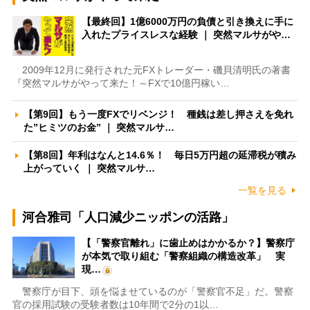
【最終回】1億6000万円の負債と引き換えに手に
入れたプライスレスな経験 ｜ 突然マルサがや…
2009年12月に発行された元FXトレーダー・磯貝清明氏の著書
『突然マルサがやって来た！～FXで10億円稼い…
【第9回】もう一度FXでリベンジ！ 種銭は差し押さえを免れ
た”ヒミツのお金” ｜ 突然マルサ…
【第8回】年利はなんと14.6％！ 毎日5万円超の延滞税が積み
上がっていく ｜ 突然マルサ…
一覧を見る
河合雅司「人口減少ニッポンの活路」
【「警察官離れ」に歯止めはかかるか？】警察庁
が本気で取り組む「警察組織の構造改革」 実
現…
警察庁が目下、頭を悩ませているのが「警察官不足」だ。警察
官の採用試験の受験者数は10年間で2分の1以…