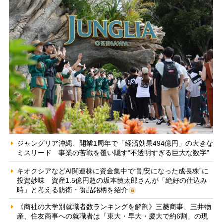
ジャングリア沖縄、開業1周年で「経済効果494億円」の大きな
ミスリード 事業の苦戦を覆い隠す“不透明すぎる巨大な数字”
キオクシアなどAI関連株に資金集中で“割安になった成長株”に
投資妙味 資産1.5億円超の坂本慎太郎さんが「絶好の仕込み
時」と考える防衛・食品銘柄を紹介
《商社の大学別就職者数ランキングを解剖》三菱商事、三井物
産、住友商事への就職者は「東大・早大・慶大で約6割」の現