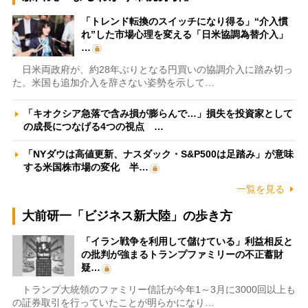
「トレンド転換のスイッチになり得る」“介入慣
れ”した市場心理を変える「日米協調為替介入」
…
日米両政府が、約28年ぶりとなる円買いの協調介入に踏み切っ
た。米国も追加介入を辞さない姿勢を示して…
「キオクシア急落で含み損が膨らんで…」損失を投資家として
の成長につなげる4つの視点 …
「NYダウは高値更新、ナスダック・S&P500は足踏み」が意味
する米国株市場の変化 半…
一覧を見る
大前研一「ビジネス新大陸」の歩き方
「イラン戦争を利用して儲けている」利益相反と
の批判が強まるトランプファミリーの不正蓄財
疑…
トランプ大統領のファミリー信託が今年1～3月に3000回以上も
の証券取引を行っていたことが明らかになり…