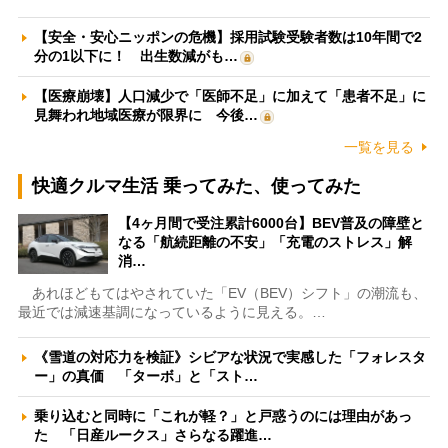
【安全・安心ニッポンの危機】採用試験受験者数は10年間で2
分の1以下に！ 出生数減がも…
【医療崩壊】人口減少で「医師不足」に加えて「患者不足」に
見舞われ地域医療が限界に 今後…
一覧を見る
快適クルマ生活 乗ってみた、使ってみた
【4ヶ月間で受注累計6000台】BEV普及の障壁と
なる「航続距離の不安」「充電のストレス」解
消…
あれほどもてはやされていた「EV（BEV）シフト」の潮流も、
最近では減速基調になっているように見える。…
《雪道の対応力を検証》シビアな状況で実感した「フォレスタ
ー」の真価 「ターボ」と「スト…
乗り込むと同時に「これが軽？」と戸惑うのには理由があっ
た 「日産ルークス」さらなる躍進…