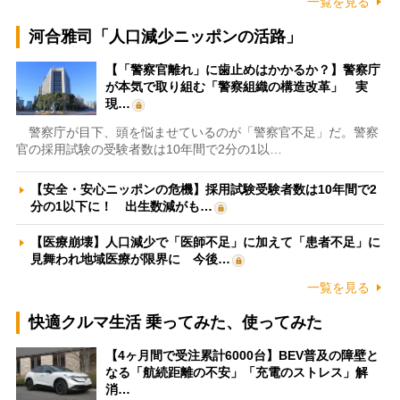
一覧を見る
河合雅司「人口減少ニッポンの活路」
【「警察官離れ」に歯止めはかかるか？】警察庁
が本気で取り組む「警察組織の構造改革」 実
現…
警察庁が目下、頭を悩ませているのが「警察官不足」だ。警察
官の採用試験の受験者数は10年間で2分の1以…
【安全・安心ニッポンの危機】採用試験受験者数は10年間で2
分の1以下に！ 出生数減がも…
【医療崩壊】人口減少で「医師不足」に加えて「患者不足」に
見舞われ地域医療が限界に 今後…
一覧を見る
快適クルマ生活 乗ってみた、使ってみた
【4ヶ月間で受注累計6000台】BEV普及の障壁と
なる「航続距離の不安」「充電のストレス」解
消…