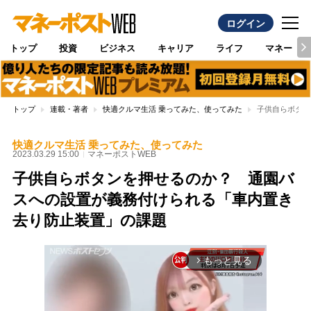
ログイン
トップ
投資
ビジネス
キャリア
ライフ
マネー
トップ
連載・著者
快適クルマ生活 乗ってみた、使ってみた
子供自らボタン
快適クルマ生活 乗ってみた、使ってみた
2023.03.29 15:00
マネーポストWEB
子供自らボタンを押せるのか？ 通園バ
スへの設置が義務付けられる「車内置き
去り防止装置」の課題
もっと見る
arrow_forward_ios