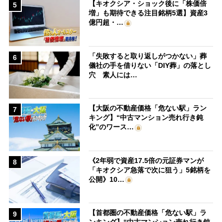
【キオクシア・ショック後に「株価倍
5
増」も期待できる注目銘柄5選】資産3
億円超・…
「失敗すると取り返しがつかない」葬
6
儀社の手を借りない「DIY葬」の落とし
穴 素人には…
【大阪の不動産価格「危ない駅」ラン
7
キング】“中古マンション売れ行き鈍
化”のワース…
《2年弱で資産17.5倍の元証券マンが
8
「キオクシア急落で次に狙う」5銘柄を
公開》10…
【首都圏の不動産価格「危ない駅」ラ
9