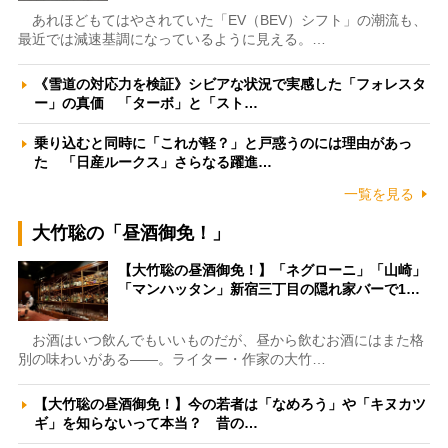
あれほどもてはやされていた「EV（BEV）シフト」の潮流も、
最近では減速基調になっているように見える。…
《雪道の対応力を検証》シビアな状況で実感した「フォレスタ
ー」の真価 「ターボ」と「スト…
乗り込むと同時に「これが軽？」と戸惑うのには理由があっ
た 「日産ルークス」さらなる躍進…
一覧を見る
大竹聡の「昼酒御免！」
【大竹聡の昼酒御免！】「ネグローニ」「山崎」
「マンハッタン」新宿三丁目の隠れ家バーで1…
お酒はいつ飲んでもいいものだが、昼から飲むお酒にはまた格
別の味わいがある――。ライター・作家の大竹…
【大竹聡の昼酒御免！】今の若者は「なめろう」や「キヌカツ
ギ」を知らないって本当？ 昔の…