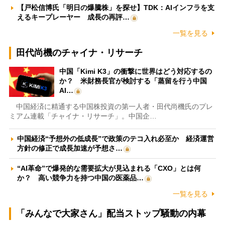
【戸松信博氏「明日の爆騰株」を探せ】TDK：AIインフラを支
えるキープレーヤー 成長の再評…
一覧を見る
田代尚機のチャイナ・リサーチ
中国「Kimi K3」の衝撃に世界はどう対応するの
か？ 米財務長官が検討する「蒸留を行う中国
AI…
中国経済に精通する中国株投資の第一人者・田代尚機氏のプレ
ミアム連載「チャイナ・リサーチ」。中国企…
中国経済“予想外の低成長”で政策のテコ入れ必至か 経済運営
方針の修正で成長加速が予想さ…
“AI革命”で爆発的な需要拡大が見込まれる「CXO」とは何
か？ 高い競争力を持つ中国の医薬品…
一覧を見る
「みんなで大家さん」配当ストップ騒動の内幕