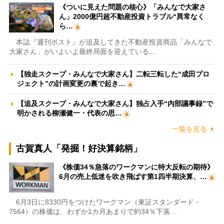
《ついに見えた問題の核心》「みんなで大家さ
ん」2000億円超不動産投資トラブル“異常なく
ら…
本誌『週刊ポスト』が追及してきた不動産投資商品「みんなで
大家さん」がいよいよ最終局面を迎えている…
【独走スクープ・みんなで大家さん】二転三転した“成田プロ
ジェクト”の計画変更の裏で起き…
【追及スクープ・みんなで大家さん】独占入手“内部議事録”で
明かされる柳瀬健一・代表の思…
一覧を見る
古賀真人「発掘！好決算銘柄」
《株価34％急落のワークマンに特大反転の期待》
6月の売上低迷を吹き飛ばす第1四半期決算、…
6月3日に8330円をつけたワークマン（東証スタンダード・
7564）の株価は、わずか1カ月あまりで約34％下落…