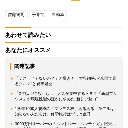
佐藤篤司
子育て
自動車
あわせて読みたい
あなたにオススメ
関連記事
「テスラじゃないの？」と驚きも 大谷翔平が“米国で乗
るクルマ”と愛車遍歴
「2年以上待ち」も… 人気が集中するトヨタ「新型プリ
ウス」が環境性能のほかに求めた“新しい魅力”
1学年1000人規模の「マンモス校」あるある 卒アルは
知らない人だらけ、修学旅行はずっと点呼
3000万円オーバーの「ベントレー・ベンテイガ」試乗ル