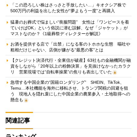
「この恐ろしい株はさっさと手放したい…」キオクシア株で
500万円の利益を出した女性が“夢よもう一度”と再購入
猛暑のお葬式で悩ましい“喪服問題” 女性は「ワンピースを着
ていけばOK」という俗説に潜む誤解、なぜ「ジャケット」が
マストなのか？《1級葬祭ディレクターが解説》
お酒を提供する店で「出禁」になる客のトホホな生態 嘔吐や
粗相だけじゃない、店側が嫌がる“最悪の客”とは
【クレジット決済代行・全東信が破産】63社もの金融機関が融
資をしながら「20年以上の粉飾決算」を見抜けなかったカラク
リ 営業現場では“自転車操業”の焦りも表出していた
急増する中国企業の“国籍ロンダリング” SHEIN、TikTok、
Temu…本社機能を海外に移転させ、トランプ関税の回避を狙
う 現地人を隠れ蓑にした中国企業の農業参入・土地取得への
懸念も
関連記事
ランキング