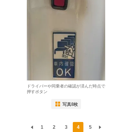
ドライバーや同乗者の確認が済んだ時点で
押すボタン
写真8枚
1
2
3
4
5