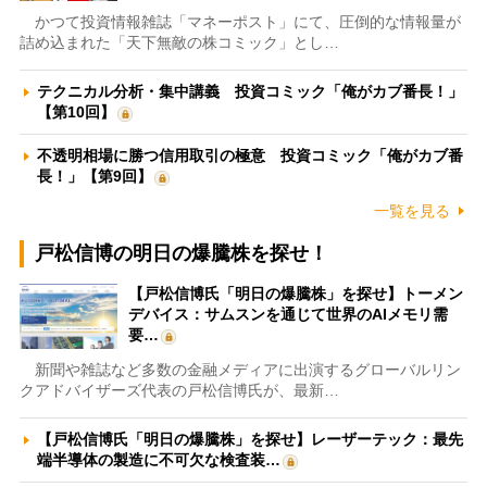
かつて投資情報雑誌「マネーポスト」にて、圧倒的な情報量が
詰め込まれた「天下無敵の株コミック」とし…
テクニカル分析・集中講義 投資コミック「俺がカブ番長！」
【第10回】
不透明相場に勝つ信用取引の極意 投資コミック「俺がカブ番
長！」【第9回】
一覧を見る
戸松信博の明日の爆騰株を探せ！
【戸松信博氏「明日の爆騰株」を探せ】トーメン
デバイス：サムスンを通じて世界のAIメモリ需
要…
新聞や雑誌など多数の金融メディアに出演するグローバルリン
クアドバイザーズ代表の戸松信博氏が、最新…
【戸松信博氏「明日の爆騰株」を探せ】レーザーテック：最先
端半導体の製造に不可欠な検査装…