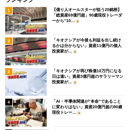
【億り人オールスターが狙う20銘柄】
1
「総資産69億円超」90歳現役トレーダ
ーから“10…
「キオクシアが今後も利益を出し続け
2
るかは分からない」資産11億円の個人
投資家が…
「キオクシアが再び株価10万円になる
3
日は遠い」資産3億円超のサラリーマン
投資家が…
「AI・半導体関連が“本命”であること
4
に変わりはない」資産20億円超の90歳
現役トレー…