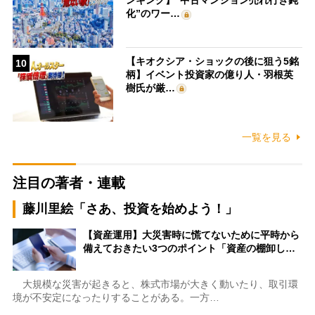
ンキング】“中古マンション売れ行き鈍
化”のワー…
【キオクシア・ショックの後に狙う5銘
10
柄】イベント投資家の億り人・羽根英
樹氏が厳…
一覧を見る
注目の著者・連載
藤川里絵「さあ、投資を始めよう！」
【資産運用】大災害時に慌てないために平時から
備えておきたい3つのポイント「資産の棚卸し…
大規模な災害が起きると、株式市場が大きく動いたり、取引環
境が不安定になったりすることがある。一方…