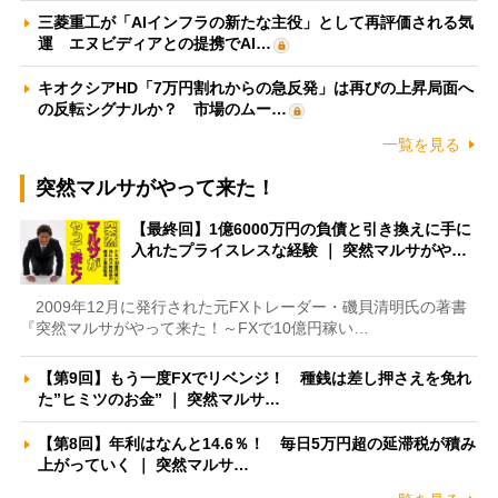
三菱重工が「AIインフラの新たな主役」として再評価される気
運 エヌビディアとの提携でAI…
キオクシアHD「7万円割れからの急反発」は再びの上昇局面へ
の反転シグナルか？ 市場のムー…
一覧を見る
突然マルサがやって来た！
【最終回】1億6000万円の負債と引き換えに手に
入れたプライスレスな経験 ｜ 突然マルサがや…
2009年12月に発行された元FXトレーダー・磯貝清明氏の著書
『突然マルサがやって来た！～FXで10億円稼い…
【第9回】もう一度FXでリベンジ！ 種銭は差し押さえを免れ
た”ヒミツのお金” ｜ 突然マルサ…
【第8回】年利はなんと14.6％！ 毎日5万円超の延滞税が積み
上がっていく ｜ 突然マルサ…