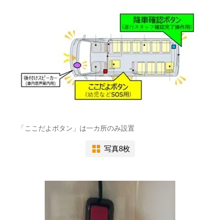
「ここだよボタン」は一カ所のみ設置
写真8枚