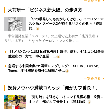
一覧を見る
大前研一「ビジネス新大陸」の歩き方
「いつ暴発してもおかしくはない」イーロン・マ
スク氏とスペースXが抱えるリスクの数々「絶対
的…
宇宙開発企業「スペースX」の上場で史上初の「兆万長者（ト
リリオネア）」となったイーロン・マスク氏。…
【3メガバンクは純利益5兆円超】銀行、商社、ゼネコンは最高
益続出の一方で、中小企業・…
急増する中国企業の“国籍ロンダリング” SHEIN、TikTok、
Temu…本社機能を海外に移転させ…
一覧を見る
投資ノウハウ満載コミック「俺がカブ番長！」
「売り時」を逃さないトレンド見極め術 投資コ
ミック「俺がカブ番長！」【第11回】