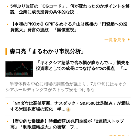
5年ぶり改訂の「CGコード」、何が変わったのかポイントを解
説 企業に成長投資の具体的な説…
【令和のPKOか】GPIFをめぐる片山財務相の「円資産への投
資拡大」発言の波紋 「国債重視」…
一覧を見る
森口亮「まるわかり市況分析」
「キオクシア急落で含み損が膨らんで…」損失を
投資家としての成長につなげる4つの視点 「…
半導体株を中心に相場の調整色が強まり、7月中旬にはキオク
シアホールディングスがストップ安をつけるな…
「NYダウは高値更新、ナスダック・S&P500は足踏み」が意味
する米国株市場の変化 半…
【歴史的な爆騰劇】時価総額10兆円企業が「2連続ストップ
高」「制限値幅拡大」の衝撃 フ…