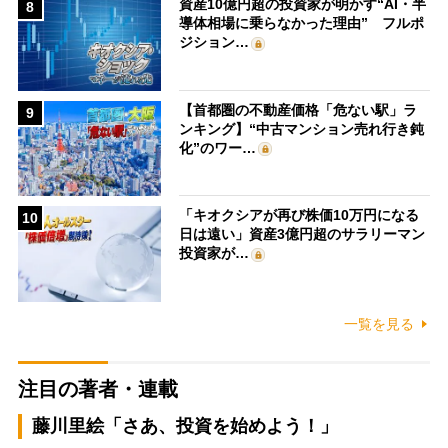
資産10億円超の投資家が明かす“AI・半
8
導体相場に乗らなかった理由” フルポ
ジション…
【首都圏の不動産価格「危ない駅」ラ
9
ンキング】“中古マンション売れ行き鈍
化”のワー…
「キオクシアが再び株価10万円になる
10
日は遠い」資産3億円超のサラリーマン
投資家が…
一覧を見る
注目の著者・連載
藤川里絵「さあ、投資を始めよう！」