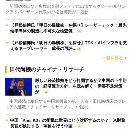
新聞や雑誌など多数の金融メディアに出演するグローバルリン
クアドバイザーズ代表の戸松信博氏が、最新…
【戸松信博氏「明日の爆騰株」を探せ】レーザーテック：最先
端半導体の製造に不可欠な検査装…
【戸松信博氏「明日の爆騰株」を探せ】TDK：AIインフラを支
えるキープレーヤー 成長の再評…
一覧を見る
田代尚機のチャイナ・リサーチ
厳しい経済情勢をどう打開するか？中国の下半期
の「経済運営方針」を読み解く 需要不足対策
が…
中国経済に精通する中国株投資の第一人者・田代尚機氏のプレ
ミアム連載「チャイナ・リサーチ」。中国の…
中国「Kimi K3」の衝撃に世界はどう対応するのか？ 米財務
長官が検討する「蒸留を行う中国…