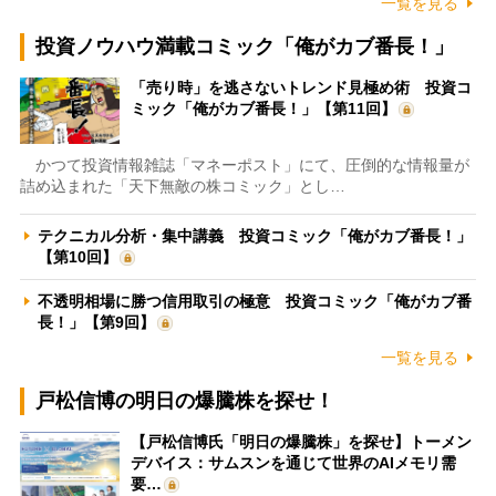
一覧を見る
投資ノウハウ満載コミック「俺がカブ番長！」
「売り時」を逃さないトレンド見極め術 投資コ
ミック「俺がカブ番長！」【第11回】
かつて投資情報雑誌「マネーポスト」にて、圧倒的な情報量が
詰め込まれた「天下無敵の株コミック」とし…
テクニカル分析・集中講義 投資コミック「俺がカブ番長！」
【第10回】
不透明相場に勝つ信用取引の極意 投資コミック「俺がカブ番
長！」【第9回】
一覧を見る
戸松信博の明日の爆騰株を探せ！
【戸松信博氏「明日の爆騰株」を探せ】トーメン
デバイス：サムスンを通じて世界のAIメモリ需
要…