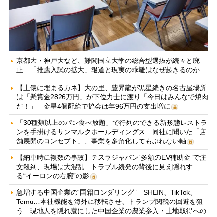
京都大・神戸大など、難関国立大学の総合型選抜が続々と廃
止 「推薦入試の拡大」報道と現実の乖離はなぜ起きるのか
【土俵に埋まるカネ】大の里、豊昇龍が黒星続きの名古屋場所
は「懸賞金2826万円」が下位力士に渡り「今日はみんなで焼肉
だ！」 金星4個配給で協会は年96万円の支出増に
「30種類以上のパン食べ放題」で行列のできる新形態レストラ
ンを手掛けるサンマルクホールディングス 同社に聞いた「店
舗展開のコンセプト」、事業を多角化してもぶれない軸
【納車時に複数の事故】テスラジャパン“多額のEV補助金”で注
文殺到、現場は大混乱 トラブル続発の背後に見え隠れす
る“イーロンの右腕”の影
急増する中国企業の“国籍ロンダリング” SHEIN、TikTok、
Temu…本社機能を海外に移転させ、トランプ関税の回避を狙
う 現地人を隠れ蓑にした中国企業の農業参入・土地取得への