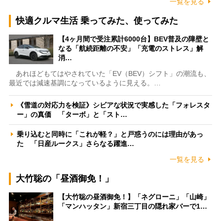
一覧を見る
快適クルマ生活 乗ってみた、使ってみた
【4ヶ月間で受注累計6000台】BEV普及の障壁と
なる「航続距離の不安」「充電のストレス」解
消…
あれほどもてはやされていた「EV（BEV）シフト」の潮流も、
最近では減速基調になっているように見える。…
《雪道の対応力を検証》シビアな状況で実感した「フォレスタ
ー」の真価 「ターボ」と「スト…
乗り込むと同時に「これが軽？」と戸惑うのには理由があっ
た 「日産ルークス」さらなる躍進…
一覧を見る
大竹聡の「昼酒御免！」
【大竹聡の昼酒御免！】「ネグローニ」「山崎」
「マンハッタン」新宿三丁目の隠れ家バーで1…