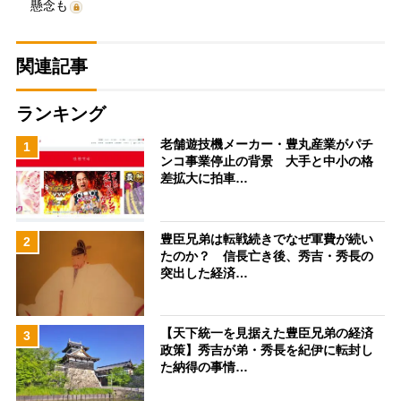
懸念も
関連記事
ランキング
老舗遊技機メーカー・豊丸産業がパチ
1
ンコ事業停止の背景 大手と中小の格
差拡大に拍車…
豊臣兄弟は転戦続きでなぜ軍費が続い
2
たのか？ 信長亡き後、秀吉・秀長の
突出した経済…
【天下統一を見据えた豊臣兄弟の経済
3
政策】秀吉が弟・秀長を紀伊に転封し
た納得の事情…