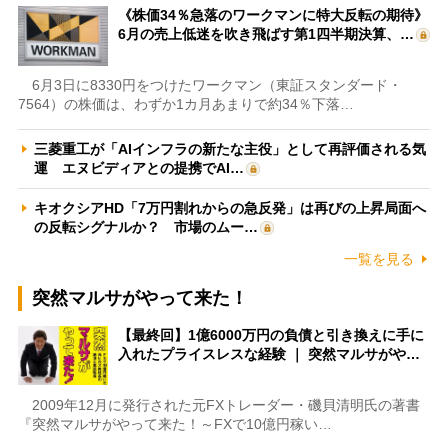
《株価34％急落のワークマンに特大反転の期待》
6月の売上低迷を吹き飛ばす第1四半期決算、…
6月3日に8330円をつけたワークマン（東証スタンダード・
7564）の株価は、わずか1カ月あまりで約34％下落…
三菱重工が「AIインフラの新たな主役」として再評価される気
運 エヌビディアとの提携でAI…
キオクシアHD「7万円割れからの急反発」は再びの上昇局面へ
の反転シグナルか？ 市場のムー…
一覧を見る
突然マルサがやって来た！
【最終回】1億6000万円の負債と引き換えに手に
入れたプライスレスな経験 ｜ 突然マルサがや…
2009年12月に発行された元FXトレーダー・磯貝清明氏の著書
『突然マルサがやって来た！～FXで10億円稼い…