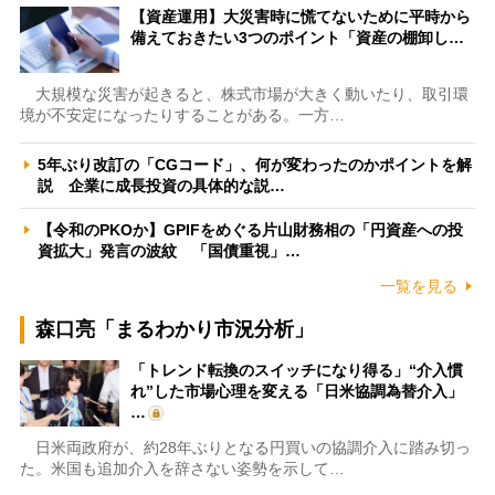
【資産運用】大災害時に慌てないために平時から
備えておきたい3つのポイント「資産の棚卸し…
大規模な災害が起きると、株式市場が大きく動いたり、取引環
境が不安定になったりすることがある。一方…
5年ぶり改訂の「CGコード」、何が変わったのかポイントを解
説 企業に成長投資の具体的な説…
【令和のPKOか】GPIFをめぐる片山財務相の「円資産への投
資拡大」発言の波紋 「国債重視」…
一覧を見る
森口亮「まるわかり市況分析」
「トレンド転換のスイッチになり得る」“介入慣
れ”した市場心理を変える「日米協調為替介入」
…
日米両政府が、約28年ぶりとなる円買いの協調介入に踏み切っ
た。米国も追加介入を辞さない姿勢を示して…