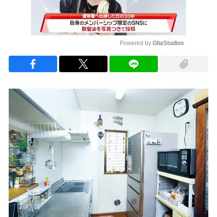
Powered by 
GliaStudios
Mute