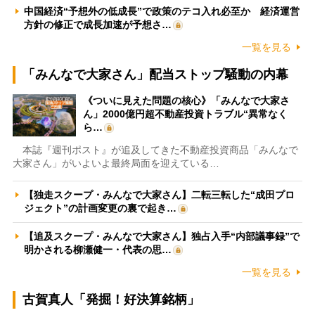
中国経済“予想外の低成長”で政策のテコ入れ必至か 経済運営
方針の修正で成長加速が予想さ…
一覧を見る
「みんなで大家さん」配当ストップ騒動の内幕
《ついに見えた問題の核心》「みんなで大家さ
ん」2000億円超不動産投資トラブル“異常なく
ら…
本誌『週刊ポスト』が追及してきた不動産投資商品「みんなで
大家さん」がいよいよ最終局面を迎えている…
【独走スクープ・みんなで大家さん】二転三転した“成田プロ
ジェクト”の計画変更の裏で起き…
【追及スクープ・みんなで大家さん】独占入手“内部議事録”で
明かされる柳瀬健一・代表の思…
一覧を見る
古賀真人「発掘！好決算銘柄」