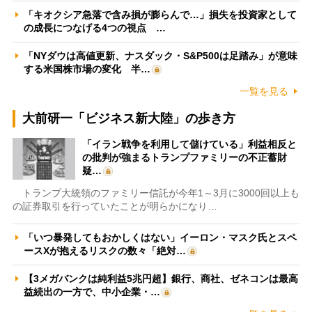
「キオクシア急落で含み損が膨らんで…」損失を投資家として
の成長につなげる4つの視点 …
「NYダウは高値更新、ナスダック・S&P500は足踏み」が意味
する米国株市場の変化 半…
一覧を見る
大前研一「ビジネス新大陸」の歩き方
「イラン戦争を利用して儲けている」利益相反と
の批判が強まるトランプファミリーの不正蓄財
疑…
トランプ大統領のファミリー信託が今年1～3月に3000回以上も
の証券取引を行っていたことが明らかになり…
「いつ暴発してもおかしくはない」イーロン・マスク氏とスペ
ースXが抱えるリスクの数々「絶対…
【3メガバンクは純利益5兆円超】銀行、商社、ゼネコンは最高
益続出の一方で、中小企業・…