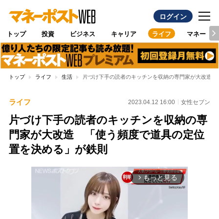
ログイン
トップ
投資
ビジネス
キャリア
ライフ
マネー
トップ
ライフ
生活
片づけ下手の読者のキッチンを収納の専門家が大改造 
ライフ
2023.04.12 16:00
女性セブン
片づけ下手の読者のキッチンを収納の専
門家が大改造 「使う頻度で道具の定位
置を決める」が鉄則
もっと見る
arrow_forward_ios