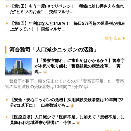
【第9回】もう一度FXでリベンジ！ 種銭は差し押さえを免れ
た”ヒミツのお金” ｜ 突然マルサ…
【第8回】年利はなんと14.6％！ 毎日5万円超の延滞税が積み
上がっていく ｜ 突然マルサ…
一覧を見る
河合雅司「人口減少ニッポンの活路」
【「警察官離れ」に歯止めはかかるか？】警察庁
が本気で取り組む「警察組織の構造改革」 実
現…
警察庁が目下、頭を悩ませているのが「警察官不足」だ。警察
官の採用試験の受験者数は10年間で2分の1以…
【安全・安心ニッポンの危機】採用試験受験者数は10年間で2
分の1以下に！ 出生数減がも…
【医療崩壊】人口減少で「医師不足」に加えて「患者不足」に
見舞われ地域医療が限界に 今後…