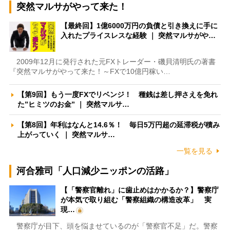
突然マルサがやって来た！
【最終回】1億6000万円の負債と引き換えに手に
入れたプライスレスな経験 ｜ 突然マルサがや…
2009年12月に発行された元FXトレーダー・磯貝清明氏の著書
『突然マルサがやって来た！～FXで10億円稼い…
【第9回】もう一度FXでリベンジ！ 種銭は差し押さえを免れ
た”ヒミツのお金” ｜ 突然マルサ…
【第8回】年利はなんと14.6％！ 毎日5万円超の延滞税が積み
上がっていく ｜ 突然マルサ…
一覧を見る
河合雅司「人口減少ニッポンの活路」
【「警察官離れ」に歯止めはかかるか？】警察庁
が本気で取り組む「警察組織の構造改革」 実
現…
警察庁が目下、頭を悩ませているのが「警察官不足」だ。警察