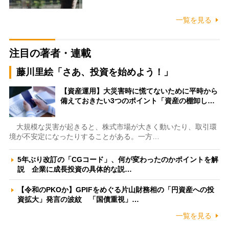
一覧を見る
注目の著者・連載
藤川里絵「さあ、投資を始めよう！」
【資産運用】大災害時に慌てないために平時から
備えておきたい3つのポイント「資産の棚卸し…
大規模な災害が起きると、株式市場が大きく動いたり、取引環
境が不安定になったりすることがある。一方…
5年ぶり改訂の「CGコード」、何が変わったのかポイントを解
説 企業に成長投資の具体的な説…
【令和のPKOか】GPIFをめぐる片山財務相の「円資産への投
資拡大」発言の波紋 「国債重視」…
一覧を見る