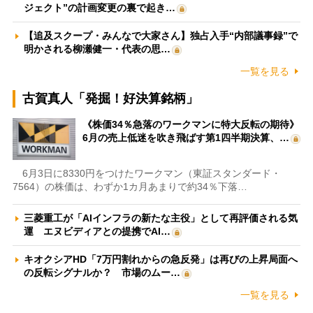
ジェクト”の計画変更の裏で起き…
【追及スクープ・みんなで大家さん】独占入手“内部議事録”で
明かされる柳瀬健一・代表の思…
一覧を見る
古賀真人「発掘！好決算銘柄」
《株価34％急落のワークマンに特大反転の期待》
6月の売上低迷を吹き飛ばす第1四半期決算、…
6月3日に8330円をつけたワークマン（東証スタンダード・
7564）の株価は、わずか1カ月あまりで約34％下落…
三菱重工が「AIインフラの新たな主役」として再評価される気
運 エヌビディアとの提携でAI…
キオクシアHD「7万円割れからの急反発」は再びの上昇局面へ
の反転シグナルか？ 市場のムー…
一覧を見る