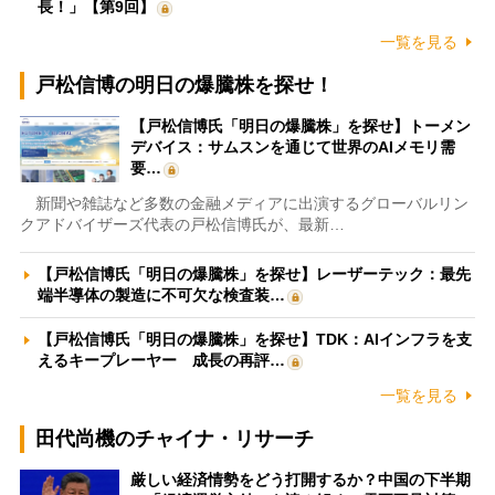
長！」【第9回】
一覧を見る
戸松信博の明日の爆騰株を探せ！
【戸松信博氏「明日の爆騰株」を探せ】トーメン
デバイス：サムスンを通じて世界のAIメモリ需
要…
新聞や雑誌など多数の金融メディアに出演するグローバルリン
クアドバイザーズ代表の戸松信博氏が、最新…
【戸松信博氏「明日の爆騰株」を探せ】レーザーテック：最先
端半導体の製造に不可欠な検査装…
【戸松信博氏「明日の爆騰株」を探せ】TDK：AIインフラを支
えるキープレーヤー 成長の再評…
一覧を見る
田代尚機のチャイナ・リサーチ
厳しい経済情勢をどう打開するか？中国の下半期