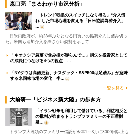
森口亮「まるわかり市況分析」
「トレンド転換のスイッチになり得る」“介入慣
れ”した市場心理を変える「日米協調為替介入」
…
日米両政府が、約28年ぶりとなる円買いの協調介入に踏み切っ
た。米国も追加介入を辞さない姿勢を示して…
「キオクシア急落で含み損が膨らんで…」損失を投資家として
の成長につなげる4つの視点 …
「NYダウは高値更新、ナスダック・S&P500は足踏み」が意味
する米国株市場の変化 半…
一覧を見る
大前研一「ビジネス新大陸」の歩き方
「イラン戦争を利用して儲けている」利益相反と
の批判が強まるトランプファミリーの不正蓄財
疑…
トランプ大統領のファミリー信託が今年1～3月に3000回以上も