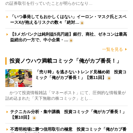
の証券取引を行っていたことが明らかになり…
「いつ暴発してもおかしくはない」イーロン・マスク氏とスペ
ースXが抱えるリスクの数々「絶対…
【3メガバンクは純利益5兆円超】銀行、商社、ゼネコンは最高
益続出の一方で、中小企業・…
一覧を見る
投資ノウハウ満載コミック「俺がカブ番長！」
「売り時」を逃さないトレンド見極め術 投資コ
ミック「俺がカブ番長！」【第11回】
かつて投資情報雑誌「マネーポスト」にて、圧倒的な情報量が
詰め込まれた「天下無敵の株コミック」とし…
テクニカル分析・集中講義 投資コミック「俺がカブ番長！」
【第10回】
不透明相場に勝つ信用取引の極意 投資コミック「俺がカブ番