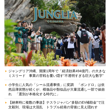
ジャングリア沖縄、開業1周年で「経済効果494億円」の大きな
ミスリード 事業の苦戦を覆い隠す“不透明すぎる巨大な数字”
小学生に人気の「シール流通事情」に変調 「ボンドロ」は依
然品薄状態が続くが、模倣品や類似品が大量流通し一部で値崩
れ 「選別が本格化する時代に」
【納車時に複数の事故】テスラジャパン“多額のEV補助金”で注
文殺到、現場は大混乱 トラブル続発の背後に見え隠れす