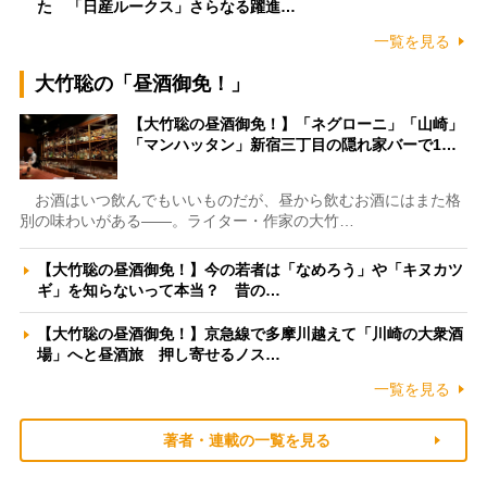
た 「日産ルークス」さらなる躍進…
一覧を見る
大竹聡の「昼酒御免！」
【大竹聡の昼酒御免！】「ネグローニ」「山崎」
「マンハッタン」新宿三丁目の隠れ家バーで1…
お酒はいつ飲んでもいいものだが、昼から飲むお酒にはまた格
別の味わいがある――。ライター・作家の大竹…
【大竹聡の昼酒御免！】今の若者は「なめろう」や「キヌカツ
ギ」を知らないって本当？ 昔の…
【大竹聡の昼酒御免！】京急線で多摩川越えて「川崎の大衆酒
場」へと昼酒旅 押し寄せるノス…
一覧を見る
著者・連載の一覧を見る