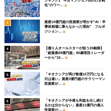
ンキング】“中古マンション売れ行き鈍
化”のワー…
資産10億円超の投資家が明かす“AI・半
3
導体相場に乗らなかった理由” フルポ
ジション…
【億り人オールスターが狙う20銘柄】
4
「総資産69億円超」90歳現役トレーダ
ーから“10…
「キオクシアが再び株価10万円になる
5
日は遠い」資産3億円超のサラリーマン
投資家が…
「キオクシアが今後も利益を出し続け
6
るかは分からない」資産11億円の個人
投資家が…