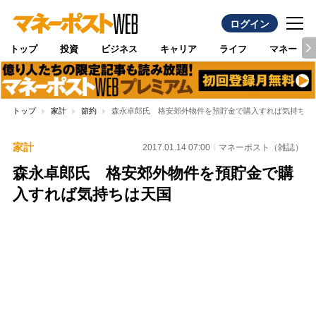
ログイン
トップ
投資
ビジネス
キャリア
ライフ
マネー
トップ
家計
節約
森永卓郎氏 格安郊外物件を預貯金で購入すれば気持ちは
家計
2017.01.14 07:00
マネーポスト（雑誌）
森永卓郎氏 格安郊外物件を預貯金で購
入すれば気持ちは天国
Loaded
:
100.00%
/
Unmute