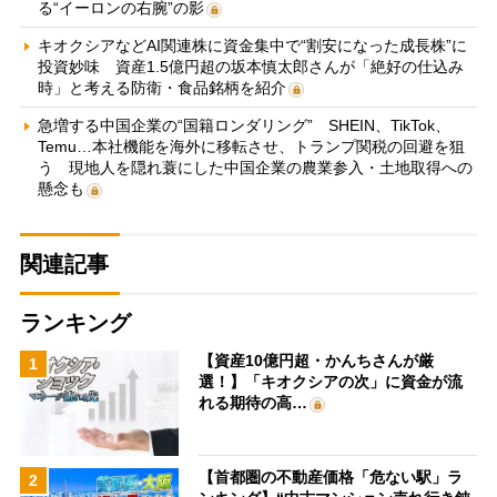
る“イーロンの右腕”の影
キオクシアなどAI関連株に資金集中で“割安になった成長株”に
投資妙味 資産1.5億円超の坂本慎太郎さんが「絶好の仕込み
時」と考える防衛・食品銘柄を紹介
急増する中国企業の“国籍ロンダリング” SHEIN、TikTok、
Temu…本社機能を海外に移転させ、トランプ関税の回避を狙
う 現地人を隠れ蓑にした中国企業の農業参入・土地取得への
懸念も
関連記事
ランキング
【資産10億円超・かんちさんが厳
1
選！】「キオクシアの次」に資金が流
れる期待の高…
【首都圏の不動産価格「危ない駅」ラ
2