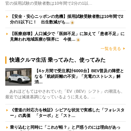
官の採用試験の受験者数は10年間で2分の1以…
【安全・安心ニッポンの危機】採用試験受験者数は10年間で2
分の1以下に！ 出生数減がも…
【医療崩壊】人口減少で「医師不足」に加えて「患者不足」に
見舞われ地域医療が限界に 今後…
一覧を見る
快適クルマ生活 乗ってみた、使ってみた
【4ヶ月間で受注累計6000台】BEV普及の障壁と
なる「航続距離の不安」「充電のストレス」解
消…
あれほどもてはやされていた「EV（BEV）シフト」の潮流も、
最近では減速基調になっているように見える。…
《雪道の対応力を検証》シビアな状況で実感した「フォレスタ
ー」の真価 「ターボ」と「スト…
乗り込むと同時に「これが軽？」と戸惑うのには理由があっ