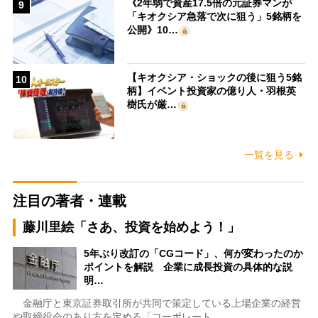
《2年弱で資産17.5倍の元証券マンが
9
「キオクシア急落で次に狙う」5銘柄を
公開》10…
【キオクシア・ショックの後に狙う5銘
10
柄】イベント投資家の億り人・羽根英
樹氏が厳…
一覧を見る
注目の著者・連載
藤川里絵「さあ、投資を始めよう！」
5年ぶり改訂の「CGコード」、何が変わったのか
ポイントを解説 企業に成長投資の具体的な説
明…
金融庁と東京証券取引所が共同で策定している上場企業の経営
や取締役会のあり方を定める「コーポレート…