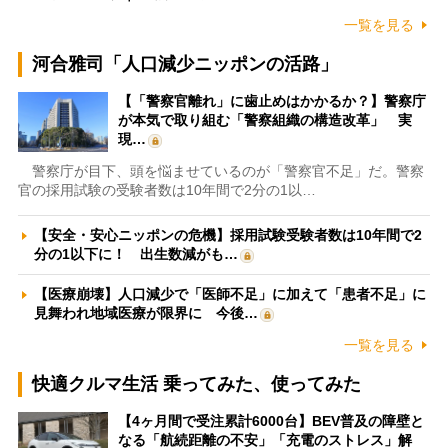
一覧を見る
河合雅司「人口減少ニッポンの活路」
【「警察官離れ」に歯止めはかかるか？】警察庁
が本気で取り組む「警察組織の構造改革」 実
現…
警察庁が目下、頭を悩ませているのが「警察官不足」だ。警察
官の採用試験の受験者数は10年間で2分の1以…
【安全・安心ニッポンの危機】採用試験受験者数は10年間で2
分の1以下に！ 出生数減がも…
【医療崩壊】人口減少で「医師不足」に加えて「患者不足」に
見舞われ地域医療が限界に 今後…
一覧を見る
快適クルマ生活 乗ってみた、使ってみた
【4ヶ月間で受注累計6000台】BEV普及の障壁と
なる「航続距離の不安」「充電のストレス」解