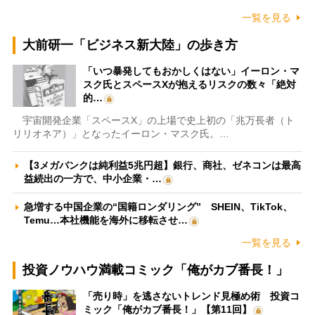
一覧を見る
大前研一「ビジネス新大陸」の歩き方
「いつ暴発してもおかしくはない」イーロン・マ
スク氏とスペースXが抱えるリスクの数々「絶対
的…
宇宙開発企業「スペースX」の上場で史上初の「兆万長者（ト
リリオネア）」となったイーロン・マスク氏。…
【3メガバンクは純利益5兆円超】銀行、商社、ゼネコンは最高
益続出の一方で、中小企業・…
急増する中国企業の“国籍ロンダリング” SHEIN、TikTok、
Temu…本社機能を海外に移転させ…
一覧を見る
投資ノウハウ満載コミック「俺がカブ番長！」
「売り時」を逃さないトレンド見極め術 投資コ
ミック「俺がカブ番長！」【第11回】