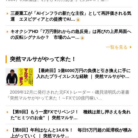
三菱重工が「AIインフラの新たな主役」として再評価される気
運 エヌビディアとの提携でAI…
キオクシアHD「7万円割れからの急反発」は再びの上昇局面へ
の反転シグナルか？ 市場のムー…
一覧を見る
突然マルサがやって来た！
【最終回】1億6000万円の負債と引き換えに手に
入れたプライスレスな経験 ｜ 突然マルサがや…
2009年12月に発行された元FXトレーダー・磯貝清明氏の著書
『突然マルサがやって来た！～FXで10億円稼い…
【第9回】もう一度FXでリベンジ！ 種銭は差し押さえを免れ
た”ヒミツのお金” ｜ 突然マルサ…
【第8回】年利はなんと14.6％！ 毎日5万円超の延滞税が積み
上がっていく ｜ 突然マルサ…