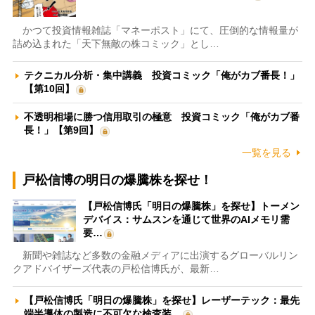
かつて投資情報雑誌「マネーポスト」にて、圧倒的な情報量が
詰め込まれた「天下無敵の株コミック」とし…
テクニカル分析・集中講義 投資コミック「俺がカブ番長！」
【第10回】
不透明相場に勝つ信用取引の極意 投資コミック「俺がカブ番
長！」【第9回】
一覧を見る
戸松信博の明日の爆騰株を探せ！
【戸松信博氏「明日の爆騰株」を探せ】トーメン
デバイス：サムスンを通じて世界のAIメモリ需
要…
新聞や雑誌など多数の金融メディアに出演するグローバルリン
クアドバイザーズ代表の戸松信博氏が、最新…
【戸松信博氏「明日の爆騰株」を探せ】レーザーテック：最先
端半導体の製造に不可欠な検査装…