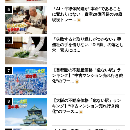
「AI・半導体関連が“本命”であること
5
に変わりはない」資産20億円超の90歳
現役トレー…
「失敗すると取り返しがつかない」葬
6
儀社の手を借りない「DIY葬」の落とし
穴 素人には…
【首都圏の不動産価格「危ない駅」ラ
7
ンキング】“中古マンション売れ行き鈍
化”のワー…
【大阪の不動産価格「危ない駅」ラン
8
キング】“中古マンション売れ行き鈍
化”のワース…