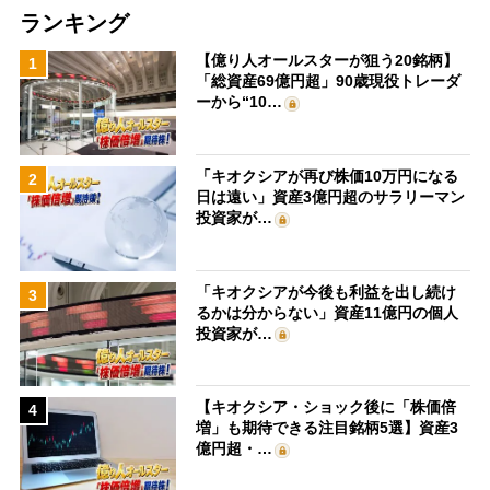
ランキング
【億り人オールスターが狙う20銘柄】
1
「総資産69億円超」90歳現役トレーダ
ーから“10…
「キオクシアが再び株価10万円になる
2
日は遠い」資産3億円超のサラリーマン
投資家が…
「キオクシアが今後も利益を出し続け
3
るかは分からない」資産11億円の個人
投資家が…
【キオクシア・ショック後に「株価倍
4
増」も期待できる注目銘柄5選】資産3
億円超・…