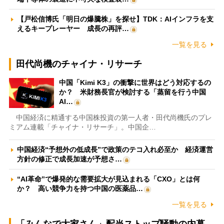
【戸松信博氏「明日の爆騰株」を探せ】TDK：AIインフラを支
えるキープレーヤー 成長の再評…
一覧を見る
田代尚機のチャイナ・リサーチ
中国「Kimi K3」の衝撃に世界はどう対応するの
か？ 米財務長官が検討する「蒸留を行う中国
AI…
中国経済に精通する中国株投資の第一人者・田代尚機氏のプレ
ミアム連載「チャイナ・リサーチ」。中国企…
中国経済“予想外の低成長”で政策のテコ入れ必至か 経済運営
方針の修正で成長加速が予想さ…
“AI革命”で爆発的な需要拡大が見込まれる「CXO」とは何
か？ 高い競争力を持つ中国の医薬品…
一覧を見る
「みんなで大家さん」配当ストップ騒動の内幕