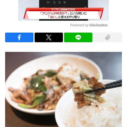
Powered by 
GliaStudios
Mute