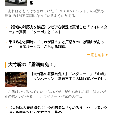
消…
あれほどもてはやされていた「EV（BEV）シフト」の潮流も、
最近では減速基調になっているように見える。…
《雪道の対応力を検証》シビアな状況で実感した「フォレスタ
ー」の真価 「ターボ」と「スト…
乗り込むと同時に「これが軽？」と戸惑うのには理由があっ
た 「日産ルークス」さらなる躍進…
一覧を見る
大竹聡の「昼酒御免！」
【大竹聡の昼酒御免！】「ネグローニ」「山崎」
「マンハッタン」新宿三丁目の隠れ家バーで1…
お酒はいつ飲んでもいいものだが、昼から飲むお酒にはまた格
別の味わいがある――。ライター・作家の大竹…
【大竹聡の昼酒御免！】今の若者は「なめろう」や「キヌカツ
ギ」を知らないって本当？ 昔の…