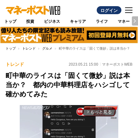
ログイン
トップ
投資
ビジネス
キャリア
ライフ
マネー
トップ
トレンド
グルメ
町中華のライスは「固くて微妙」説は本当か？ 都
トレンド
2023.05.21 15:00
マネーポストWEB
町中華のライスは「固くて微妙」説は本
当か？ 都内の中華料理店をハシゴして
確かめてみた
もっと見る
arrow_forward_ios