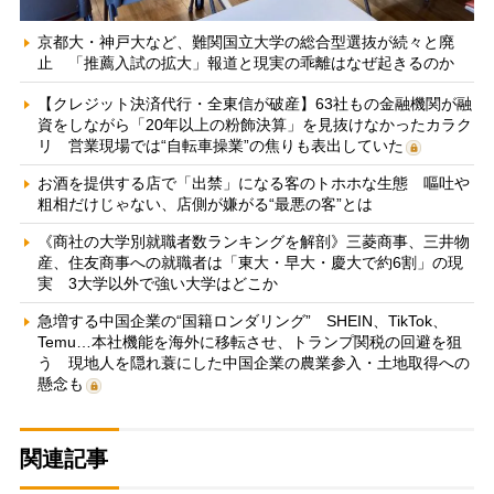
京都大・神戸大など、難関国立大学の総合型選抜が続々と廃
止 「推薦入試の拡大」報道と現実の乖離はなぜ起きるのか
【クレジット決済代行・全東信が破産】63社もの金融機関が融
資をしながら「20年以上の粉飾決算」を見抜けなかったカラク
リ 営業現場では“自転車操業”の焦りも表出していた
お酒を提供する店で「出禁」になる客のトホホな生態 嘔吐や
粗相だけじゃない、店側が嫌がる“最悪の客”とは
《商社の大学別就職者数ランキングを解剖》三菱商事、三井物
産、住友商事への就職者は「東大・早大・慶大で約6割」の現
実 3大学以外で強い大学はどこか
急増する中国企業の“国籍ロンダリング” SHEIN、TikTok、
Temu…本社機能を海外に移転させ、トランプ関税の回避を狙
う 現地人を隠れ蓑にした中国企業の農業参入・土地取得への
懸念も
関連記事