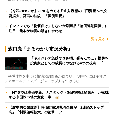
【令和のPKOか】GPIFをめぐる片山財務相の「円資産への投
資拡大」発言の波紋 「国債重視」…
インフレでも「物価負け」しない金融商品「物価連動国債」に
注目 元本が物価の動きに合わせ…
一覧を見る
森口亮「まるわかり市況分析」
「キオクシア急落で含み損が膨らんで…」損失を
投資家としての成長につなげる4つの視点 「…
半導体株を中心に相場の調整色が強まり、7月中旬にはキオク
シアホールディングスがストップ安をつけるな…
「NYダウは高値更新、ナスダック・S&P500は足踏み」が意味
する米国株市場の変化 半…
【歴史的な爆騰劇】時価総額10兆円企業が「2連続ストップ
高」「制限値幅拡大」の衝撃 フ…