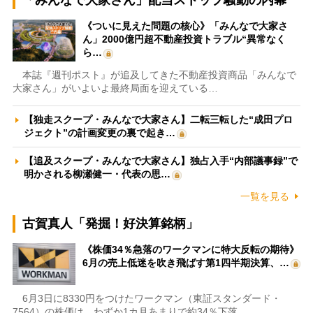
《ついに見えた問題の核心》「みんなで大家さ
ん」2000億円超不動産投資トラブル“異常なく
ら…
本誌『週刊ポスト』が追及してきた不動産投資商品「みんなで
大家さん」がいよいよ最終局面を迎えている…
【独走スクープ・みんなで大家さん】二転三転した“成田プロ
ジェクト”の計画変更の裏で起き…
【追及スクープ・みんなで大家さん】独占入手“内部議事録”で
明かされる柳瀬健一・代表の思…
一覧を見る
古賀真人「発掘！好決算銘柄」
《株価34％急落のワークマンに特大反転の期待》
6月の売上低迷を吹き飛ばす第1四半期決算、…
6月3日に8330円をつけたワークマン（東証スタンダード・
7564）の株価は、わずか1カ月あまりで約34％下落…