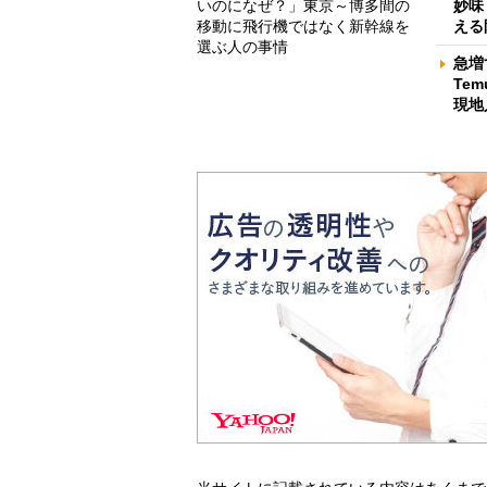
いのになぜ？」東京～博多間の
妙味
移動に飛行機ではなく新幹線を
える
選ぶ人の事情
急増
Te
現地