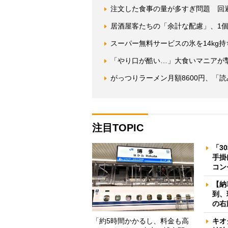
注文した食事の量が多すぎ問題 回
居酒屋客たちの「余計な配慮」、1
スーパー無料サービスの氷を14kg
「やり口が酷い…」大食いマニアが
がっつりラーメン月額8600円、「
注目TOPIC
「3
手掛
コン
【納
到、
の右
「約5時間かかるし、料金も高
キオ