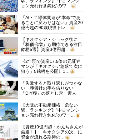
駅」ランキング】“中古マンシ
ョン売れ行き鈍化”のワ…
「AI・半導体関連が“本命”であ
ることに変わりはない」資産20
億円超の90歳現役トレ…
【キオクシア・ショック後に
「株価倍増」も期待できる注目
銘柄5選】資産3億円超…
《2年弱で資産17.5倍の元証券
マンが「キオクシア急落で次に
狙う」5銘柄を公開》1…
「失敗すると取り返しがつかな
い」葬儀社の手を借りない
「DIY葬」の落とし穴 素人
に…
【大阪の不動産価格「危ない
駅」ランキング】“中古マンシ
ョン売れ行き鈍化”のワー…
【資産10億円超・かんちさんが
厳選！】「キオクシアの次」に
資金が流れる期待の…