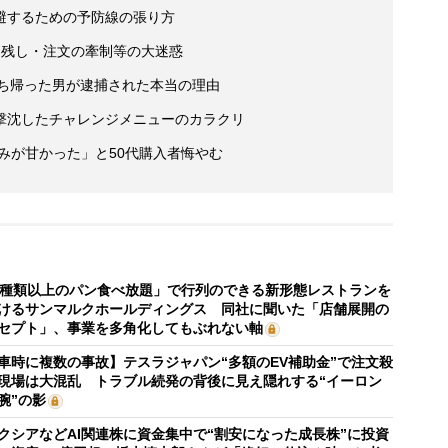
避するための予防線の張り方
個残し・注文の牽制等の大迷惑
持ち帰った男が逮捕された本当の理由
撃沈したチャレンジメニューのカラクリ
読みが甘かった」と50代購入者悔やむ
0種類以上のパン食べ放題」で行列のできる新形態レストランを
けるサンマルクホールディングス 同社に聞いた「店舗展開の
セプト」、事業を多角化してもぶれない軸
車時に複数の事故】テスラジャパン“多額のEV補助金”で注文殺
現場は大混乱 トラブル続発の背後に見え隠れする“イーロン
腕”の影
クシアなどAI関連株に資金集中で“割安になった成長株”に投資