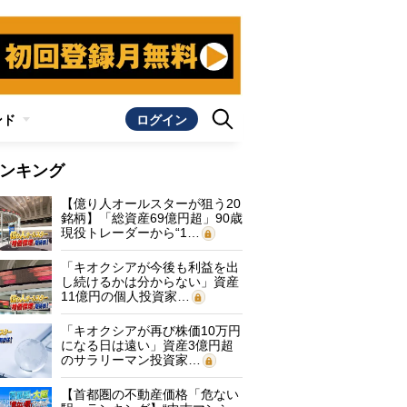
ンド
ログイン
ンキング
【億り人オールスターが狙う20
銘柄】「総資産69億円超」90歳
現役トレーダーから“1…
「キオクシアが今後も利益を出
し続けるかは分からない」資産
11億円の個人投資家…
「キオクシアが再び株価10万円
になる日は遠い」資産3億円超
のサラリーマン投資家…
【首都圏の不動産価格「危ない