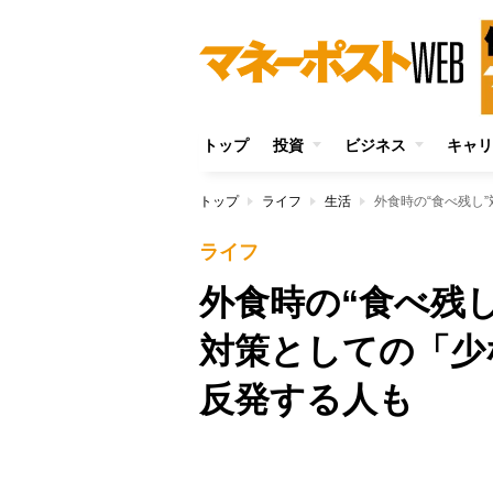
トップ
投資
ビジネス
キャリ
トップ
ライフ
生活
ライフ
外食時の“食べ残
対策としての「少
反発する人も
Unmute