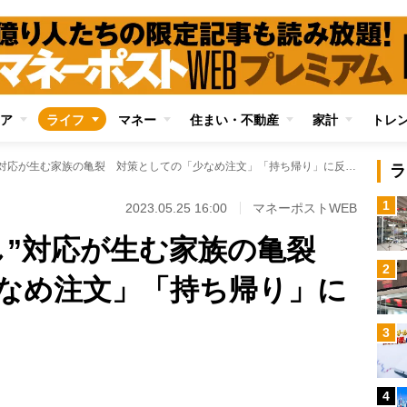
ア
ライフ
マネー
住まい・不動産
家計
トレ
外食時の“食べ残し”対応が生む家族の亀裂 対策としての「少なめ注文」「持ち帰り」に反発する人も
ラ
1
2023.05.25 16:00
マネーポストWEB
し”対応が生む家族の亀裂
2
なめ注文」「持ち帰り」に
3
Loaded
:
100.00%
/
4