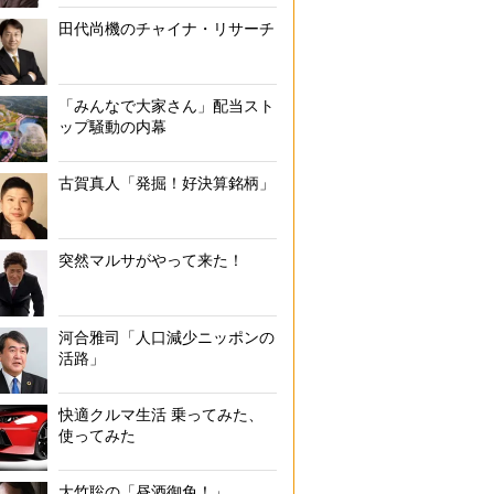
田代尚機のチャイナ・リサーチ
「みんなで大家さん」配当スト
ップ騒動の内幕
古賀真人「発掘！好決算銘柄」
突然マルサがやって来た！
河合雅司「人口減少ニッポンの
活路」
快適クルマ生活 乗ってみた、
使ってみた
大竹聡の「昼酒御免！」