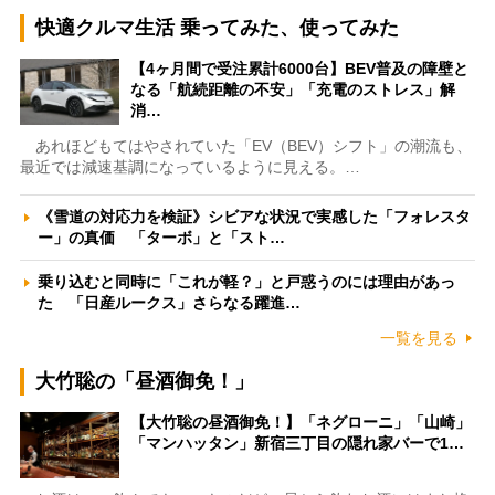
快適クルマ生活 乗ってみた、使ってみた
【4ヶ月間で受注累計6000台】BEV普及の障壁と
なる「航続距離の不安」「充電のストレス」解
消…
あれほどもてはやされていた「EV（BEV）シフト」の潮流も、
最近では減速基調になっているように見える。…
《雪道の対応力を検証》シビアな状況で実感した「フォレスタ
ー」の真価 「ターボ」と「スト…
乗り込むと同時に「これが軽？」と戸惑うのには理由があっ
た 「日産ルークス」さらなる躍進…
一覧を見る
大竹聡の「昼酒御免！」
【大竹聡の昼酒御免！】「ネグローニ」「山崎」
「マンハッタン」新宿三丁目の隠れ家バーで1…