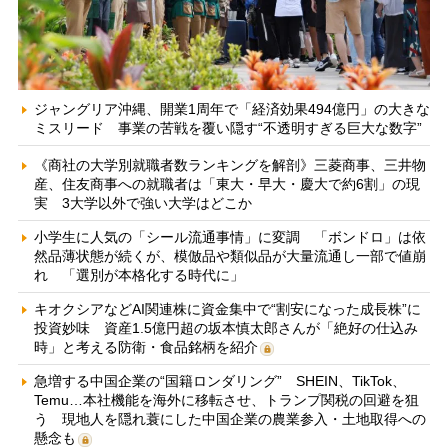
ジャングリア沖縄、開業1周年で「経済効果494億円」の大きな
ミスリード 事業の苦戦を覆い隠す“不透明すぎる巨大な数字”
《商社の大学別就職者数ランキングを解剖》三菱商事、三井物
産、住友商事への就職者は「東大・早大・慶大で約6割」の現
実 3大学以外で強い大学はどこか
小学生に人気の「シール流通事情」に変調 「ボンドロ」は依
然品薄状態が続くが、模倣品や類似品が大量流通し一部で値崩
れ 「選別が本格化する時代に」
キオクシアなどAI関連株に資金集中で“割安になった成長株”に
投資妙味 資産1.5億円超の坂本慎太郎さんが「絶好の仕込み
時」と考える防衛・食品銘柄を紹介
急増する中国企業の“国籍ロンダリング” SHEIN、TikTok、
Temu…本社機能を海外に移転させ、トランプ関税の回避を狙
う 現地人を隠れ蓑にした中国企業の農業参入・土地取得への
懸念も