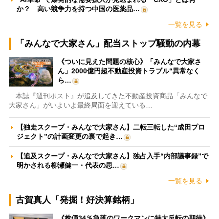
か？ 高い競争力を持つ中国の医薬品…
一覧を見る
「みんなで大家さん」配当ストップ騒動の内幕
《ついに見えた問題の核心》「みんなで大家さ
ん」2000億円超不動産投資トラブル“異常なく
ら…
本誌『週刊ポスト』が追及してきた不動産投資商品「みんなで
大家さん」がいよいよ最終局面を迎えている…
【独走スクープ・みんなで大家さん】二転三転した“成田プロ
ジェクト”の計画変更の裏で起き…
【追及スクープ・みんなで大家さん】独占入手“内部議事録”で
明かされる柳瀬健一・代表の思…
一覧を見る
古賀真人「発掘！好決算銘柄」
《株価34％急落のワークマンに特大反転の期待》