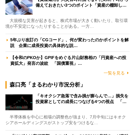
備えておきたい3つのポイント「資産の棚卸し…
大規模な災害が起きると、株式市場が大きく動いたり、取引環
境が不安定になったりすることがある。一方…
5年ぶり改訂の「CGコード」、何が変わったのかポイントを解
説 企業に成長投資の具体的な説…
【令和のPKOか】GPIFをめぐる片山財務相の「円資産への投
資拡大」発言の波紋 「国債重視」…
一覧を見る
森口亮「まるわかり市況分析」
「キオクシア急落で含み損が膨らんで…」損失を
投資家としての成長につなげる4つの視点 「…
半導体株を中心に相場の調整色が強まり、7月中旬にはキオク
シアホールディングスがストップ安をつけるな…