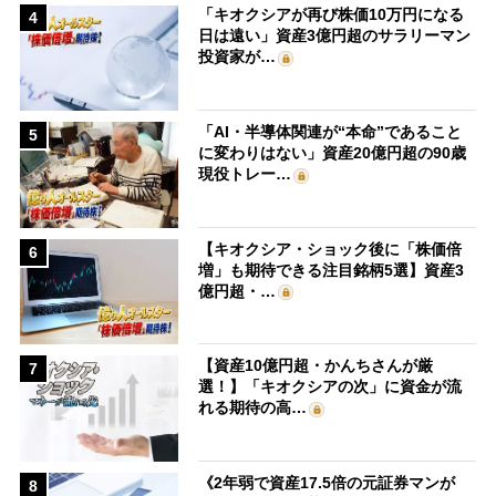
「キオクシアが再び株価10万円になる
4
日は遠い」資産3億円超のサラリーマン
投資家が…
「AI・半導体関連が“本命”であること
5
に変わりはない」資産20億円超の90歳
現役トレー…
【キオクシア・ショック後に「株価倍
6
増」も期待できる注目銘柄5選】資産3
億円超・…
【資産10億円超・かんちさんが厳
7
選！】「キオクシアの次」に資金が流
れる期待の高…
《2年弱で資産17.5倍の元証券マンが
8