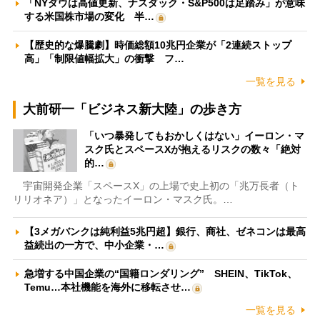
「NYダウは高値更新、ナスダック・S&P500は足踏み」が意味
する米国株市場の変化 半…
【歴史的な爆騰劇】時価総額10兆円企業が「2連続ストップ
高」「制限値幅拡大」の衝撃 フ…
一覧を見る
大前研一「ビジネス新大陸」の歩き方
「いつ暴発してもおかしくはない」イーロン・マ
スク氏とスペースXが抱えるリスクの数々「絶対
的…
宇宙開発企業「スペースX」の上場で史上初の「兆万長者（ト
リリオネア）」となったイーロン・マスク氏。…
【3メガバンクは純利益5兆円超】銀行、商社、ゼネコンは最高
益続出の一方で、中小企業・…
急増する中国企業の“国籍ロンダリング” SHEIN、TikTok、
Temu…本社機能を海外に移転させ…
一覧を見る