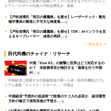
新聞や雑誌など多数の金融メディアに出演するグローバルリン
クアドバイザーズ代表の戸松信博氏が、最新…
【戸松信博氏「明日の爆騰株」を探せ】レーザーテック：最先
端半導体の製造に不可欠な検査装…
【戸松信博氏「明日の爆騰株」を探せ】TDK：AIインフラを支
えるキープレーヤー 成長の再評…
一覧を見る
田代尚機のチャイナ・リサーチ
中国「Kimi K3」の衝撃に世界はどう対応するの
か？ 米財務長官が検討する「蒸留を行う中国
AI…
中国経済に精通する中国株投資の第一人者・田代尚機氏のプレ
ミアム連載「チャイナ・リサーチ」。中国企…
中国経済“予想外の低成長”で政策のテコ入れ必至か 経済運営
方針の修正で成長加速が予想さ…
“AI革命”で爆発的な需要拡大が見込まれる「CXO」とは何