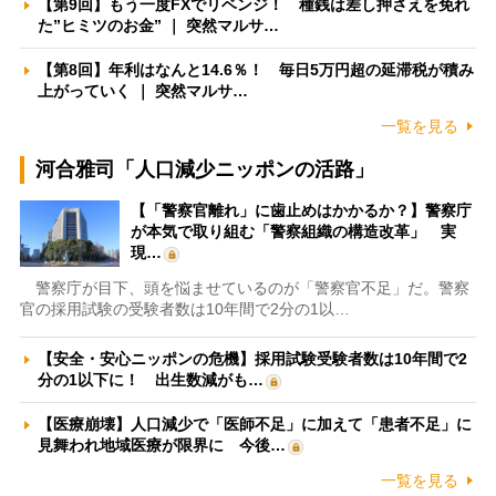
【第9回】もう一度FXでリベンジ！ 種銭は差し押さえを免れ
た”ヒミツのお金” ｜ 突然マルサ…
【第8回】年利はなんと14.6％！ 毎日5万円超の延滞税が積み
上がっていく ｜ 突然マルサ…
一覧を見る
河合雅司「人口減少ニッポンの活路」
【「警察官離れ」に歯止めはかかるか？】警察庁
が本気で取り組む「警察組織の構造改革」 実
現…
警察庁が目下、頭を悩ませているのが「警察官不足」だ。警察
官の採用試験の受験者数は10年間で2分の1以…
【安全・安心ニッポンの危機】採用試験受験者数は10年間で2
分の1以下に！ 出生数減がも…
【医療崩壊】人口減少で「医師不足」に加えて「患者不足」に
見舞われ地域医療が限界に 今後…
一覧を見る