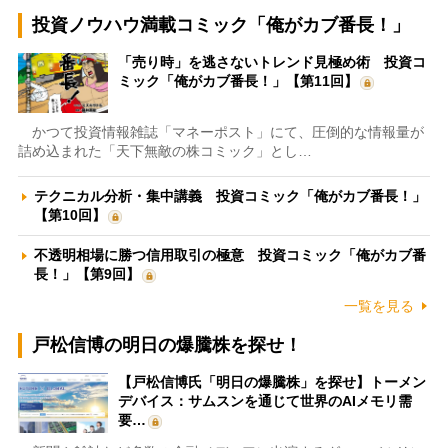
投資ノウハウ満載コミック「俺がカブ番長！」
「売り時」を逃さないトレンド見極め術 投資コ
ミック「俺がカブ番長！」【第11回】
かつて投資情報雑誌「マネーポスト」にて、圧倒的な情報量が
詰め込まれた「天下無敵の株コミック」とし…
テクニカル分析・集中講義 投資コミック「俺がカブ番長！」
【第10回】
不透明相場に勝つ信用取引の極意 投資コミック「俺がカブ番
長！」【第9回】
一覧を見る
戸松信博の明日の爆騰株を探せ！
【戸松信博氏「明日の爆騰株」を探せ】トーメン
デバイス：サムスンを通じて世界のAIメモリ需
要…