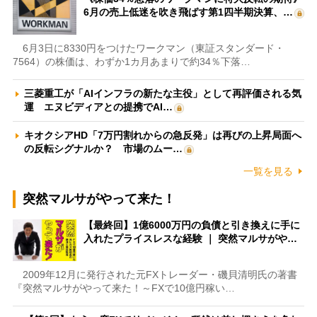
6月の売上低迷を吹き飛ばす第1四半期決算、…
6月3日に8330円をつけたワークマン（東証スタンダード・
7564）の株価は、わずか1カ月あまりで約34％下落…
三菱重工が「AIインフラの新たな主役」として再評価される気
運 エヌビディアとの提携でAI…
キオクシアHD「7万円割れからの急反発」は再びの上昇局面へ
の反転シグナルか？ 市場のムー…
一覧を見る
突然マルサがやって来た！
【最終回】1億6000万円の負債と引き換えに手に
入れたプライスレスな経験 ｜ 突然マルサがや…
2009年12月に発行された元FXトレーダー・磯貝清明氏の著書
『突然マルサがやって来た！～FXで10億円稼い…