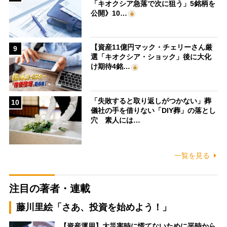
「キオクシア急落で次に狙う」5銘柄を
公開》10…
【資産11億円マック・チェリーさん厳
9
選「キオクシア・ショック」後に大化
け期待4銘…
「失敗すると取り返しがつかない」葬
10
儀社の手を借りない「DIY葬」の落とし
穴 素人には…
一覧を見る
注目の著者・連載
藤川里絵「さあ、投資を始めよう！」
【資産運用】大災害時に慌てないために平時から