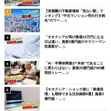
【首都圏の不動産価格「危ない駅」ラ
3
ンキング】“中古マンション売れ行き鈍
化”のワー…
「キオクシアが再び株価10万円になる
4
日は遠い」資産3億円超のサラリーマン
投資家が…
「AI・半導体関連が“本命”であること
5
に変わりはない」資産20億円超の90歳
現役トレー…
【キオクシア・ショック後に「株価倍
6
増」も期待できる注目銘柄5選】資産3
億円超・…