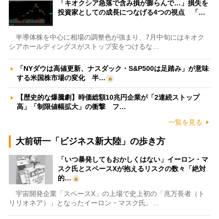
「キオクシア急落で含み損が膨らんで…」損失を
投資家としての成長につなげる4つの視点 「…
半導体株を中心に相場の調整色が強まり、7月中旬にはキオク
シアホールディングスがストップ安をつけるな…
「NYダウは高値更新、ナスダック・S&P500は足踏み」が意味
する米国株市場の変化 半…
【歴史的な爆騰劇】時価総額10兆円企業が「2連続ストップ
高」「制限値幅拡大」の衝撃 フ…
一覧を見る
大前研一「ビジネス新大陸」の歩き方
「いつ暴発してもおかしくはない」イーロン・マ
スク氏とスペースXが抱えるリスクの数々「絶対
的…
宇宙開発企業「スペースX」の上場で史上初の「兆万長者（ト
リリオネア）」となったイーロン・マスク氏。…