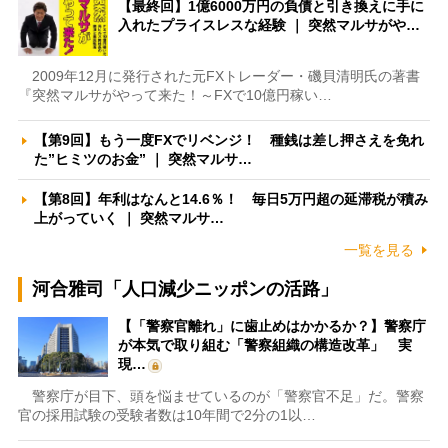
【最終回】1億6000万円の負債と引き換えに手に
入れたプライスレスな経験 ｜ 突然マルサがや…
2009年12月に発行された元FXトレーダー・磯貝清明氏の著書
『突然マルサがやって来た！～FXで10億円稼い…
【第9回】もう一度FXでリベンジ！ 種銭は差し押さえを免れ
た”ヒミツのお金” ｜ 突然マルサ…
【第8回】年利はなんと14.6％！ 毎日5万円超の延滞税が積み
上がっていく ｜ 突然マルサ…
一覧を見る
河合雅司「人口減少ニッポンの活路」
【「警察官離れ」に歯止めはかかるか？】警察庁
が本気で取り組む「警察組織の構造改革」 実
現…
警察庁が目下、頭を悩ませているのが「警察官不足」だ。警察
官の採用試験の受験者数は10年間で2分の1以…