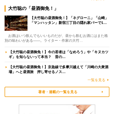
大竹聡の「昼酒御免！」
【大竹聡の昼酒御免！】「ネグローニ」「山崎」
「マンハッタン」新宿三丁目の隠れ家バーで1…
お酒はいつ飲んでもいいものだが、昼から飲むお酒にはまた格
別の味わいがある――。ライター・作家の大竹…
【大竹聡の昼酒御免！】今の若者は「なめろう」や「キヌカツ
ギ」を知らないって本当？ 昔の…
【大竹聡の昼酒御免！】京急線で多摩川越えて「川崎の大衆酒
場」へと昼酒旅 押し寄せるノス…
一覧を見る
著者・連載の一覧を見る