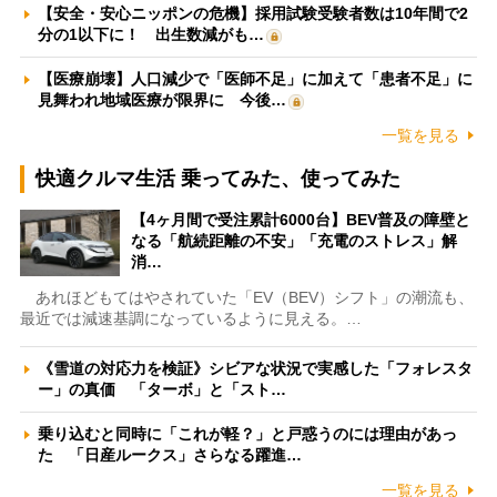
【安全・安心ニッポンの危機】採用試験受験者数は10年間で2
分の1以下に！ 出生数減がも…
【医療崩壊】人口減少で「医師不足」に加えて「患者不足」に
見舞われ地域医療が限界に 今後…
一覧を見る
快適クルマ生活 乗ってみた、使ってみた
【4ヶ月間で受注累計6000台】BEV普及の障壁と
なる「航続距離の不安」「充電のストレス」解
消…
あれほどもてはやされていた「EV（BEV）シフト」の潮流も、
最近では減速基調になっているように見える。…
《雪道の対応力を検証》シビアな状況で実感した「フォレスタ
ー」の真価 「ターボ」と「スト…
乗り込むと同時に「これが軽？」と戸惑うのには理由があっ
た 「日産ルークス」さらなる躍進…
一覧を見る