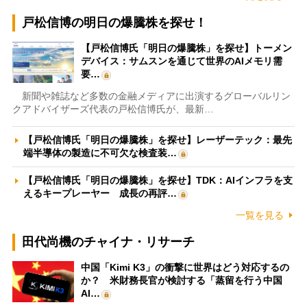
戸松信博の明日の爆騰株を探せ！
【戸松信博氏「明日の爆騰株」を探せ】トーメン
デバイス：サムスンを通じて世界のAIメモリ需
要…
新聞や雑誌など多数の金融メディアに出演するグローバルリン
クアドバイザーズ代表の戸松信博氏が、最新…
【戸松信博氏「明日の爆騰株」を探せ】レーザーテック：最先
端半導体の製造に不可欠な検査装…
【戸松信博氏「明日の爆騰株」を探せ】TDK：AIインフラを支
えるキープレーヤー 成長の再評…
一覧を見る
田代尚機のチャイナ・リサーチ
中国「Kimi K3」の衝撃に世界はどう対応するの
か？ 米財務長官が検討する「蒸留を行う中国
AI…