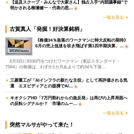
【追及スクープ・みんなで大家さん】独占入手“内部議事録”で
明かされる柳瀬健一・代表の思…
一覧を見る
古賀真人「発掘！好決算銘柄」
《株価34％急落のワークマンに特大反転の期待》
6月の売上低迷を吹き飛ばす第1四半期決算、…
6月3日に8330円をつけたワークマン（東証スタンダード・
7564）の株価は、わずか1カ月あまりで約34％下落…
三菱重工が「AIインフラの新たな主役」として再評価される気
運 エヌビディアとの提携でAI…
キオクシアHD「7万円割れからの急反発」は再びの上昇局面へ
の反転シグナルか？ 市場のムー…
一覧を見る
突然マルサがやって来た！