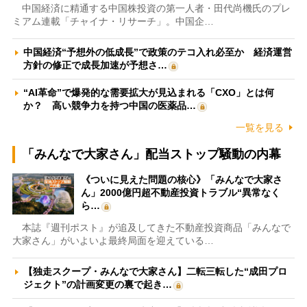
中国経済に精通する中国株投資の第一人者・田代尚機氏のプレ
ミアム連載「チャイナ・リサーチ」。中国企…
中国経済“予想外の低成長”で政策のテコ入れ必至か 経済運営
方針の修正で成長加速が予想さ…
“AI革命”で爆発的な需要拡大が見込まれる「CXO」とは何
か？ 高い競争力を持つ中国の医薬品…
一覧を見る
「みんなで大家さん」配当ストップ騒動の内幕
《ついに見えた問題の核心》「みんなで大家さ
ん」2000億円超不動産投資トラブル“異常なく
ら…
本誌『週刊ポスト』が追及してきた不動産投資商品「みんなで
大家さん」がいよいよ最終局面を迎えている…
【独走スクープ・みんなで大家さん】二転三転した“成田プロ
ジェクト”の計画変更の裏で起き…