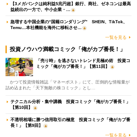
【3メガバンクは純利益5兆円超】銀行、商社、ゼネコンは最高
益続出の一方で、中小企業・…
急増する中国企業の“国籍ロンダリング” SHEIN、TikTok、
Temu…本社機能を海外に移転させ…
一覧を見る
投資ノウハウ満載コミック「俺がカブ番長！」
「売り時」を逃さないトレンド見極め術 投資コ
ミック「俺がカブ番長！」【第11回】
かつて投資情報雑誌「マネーポスト」にて、圧倒的な情報量が
詰め込まれた「天下無敵の株コミック」とし…
テクニカル分析・集中講義 投資コミック「俺がカブ番長！」
【第10回】
不透明相場に勝つ信用取引の極意 投資コミック「俺がカブ番
長！」【第9回】
一覧を見る