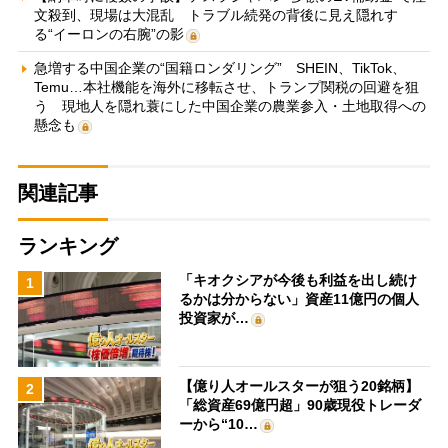
文殺到、現場は大混乱 トラブル続発の背後に見え隠れす
る“イーロンの右腕”の影
急増する中国企業の“国籍ロンダリング” SHEIN、TikTok、
Temu…本社機能を海外に移転させ、トランプ関税の回避を狙
う 現地人を隠れ蓑にした中国企業の農業参入・土地取得への
懸念も
関連記事
ランキング
「キオクシアが今後も利益を出し続け
1
るかは分からない」資産11億円の個人
投資家が…
【億り人オールスターが狙う20銘柄】
2
「総資産69億円超」90歳現役トレーダ
ーから“10…