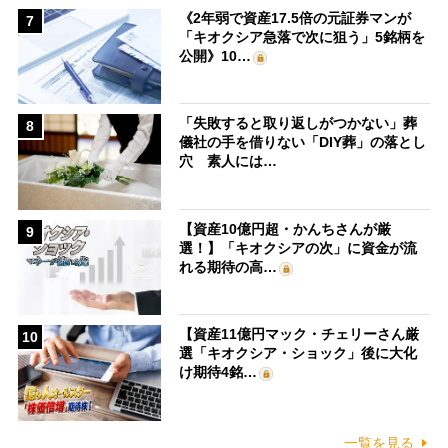
《2年弱で資産17.5倍の元証券マンが
7
「キオクシア急落で次に狙う」5銘柄を
公開》10…
「失敗すると取り返しがつかない」葬
8
儀社の手を借りない「DIY葬」の落とし
穴 素人には…
【資産10億円超・かんちさんが厳
9
選！】「キオクシアの次」に資金が流
れる期待の高…
【資産11億円マック・チェリーさん厳
10
選「キオクシア・ショック」後に大化
け期待4銘…
一覧を見る