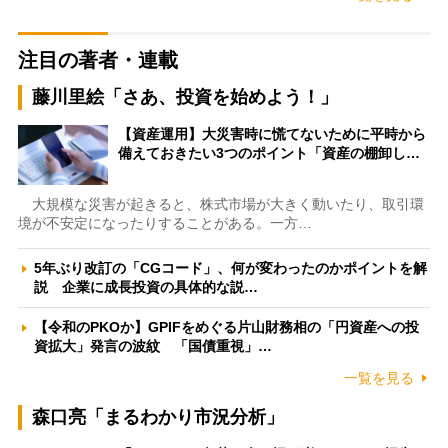
注目の著者・連載
藤川里絵「さあ、投資を始めよう！」
【資産運用】大災害時に慌てないために平時から
備えておきたい3つのポイント「資産の棚卸し…
大規模な災害が起きると、株式市場が大きく動いたり、取引環
境が不安定になったりすることがある。一方…
5年ぶり改訂の「CGコード」、何が変わったのかポイントを解
説 企業に成長投資の具体的な説…
【令和のPKOか】GPIFをめぐる片山財務相の「円資産への投
資拡大」発言の波紋 「国債重視」…
一覧を見る
森口亮「まるわかり市況分析」