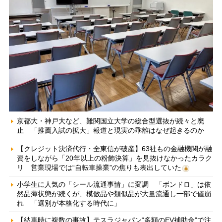
京都大・神戸大など、難関国立大学の総合型選抜が続々と廃
止 「推薦入試の拡大」報道と現実の乖離はなぜ起きるのか
【クレジット決済代行・全東信が破産】63社もの金融機関が融
資をしながら「20年以上の粉飾決算」を見抜けなかったカラク
リ 営業現場では“自転車操業”の焦りも表出していた
小学生に人気の「シール流通事情」に変調 「ボンドロ」は依
然品薄状態が続くが、模倣品や類似品が大量流通し一部で値崩
れ 「選別が本格化する時代に」
【納車時に複数の事故】テスラジャパン“多額のEV補助金”で注