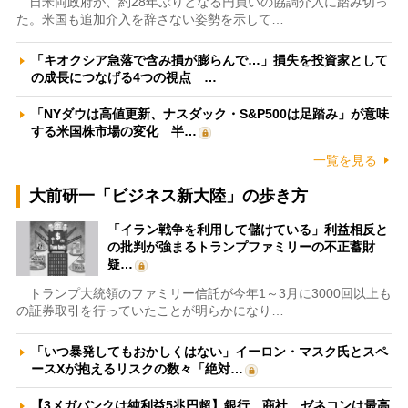
日米両政府が、約28年ぶりとなる円買いの協調介入に踏み切っ
た。米国も追加介入を辞さない姿勢を示して…
「キオクシア急落で含み損が膨らんで…」損失を投資家として
の成長につなげる4つの視点 …
「NYダウは高値更新、ナスダック・S&P500は足踏み」が意味
する米国株市場の変化 半…
一覧を見る
大前研一「ビジネス新大陸」の歩き方
「イラン戦争を利用して儲けている」利益相反と
の批判が強まるトランプファミリーの不正蓄財
疑…
トランプ大統領のファミリー信託が今年1～3月に3000回以上も
の証券取引を行っていたことが明らかになり…
「いつ暴発してもおかしくはない」イーロン・マスク氏とスペ
ースXが抱えるリスクの数々「絶対…
【3メガバンクは純利益5兆円超】銀行、商社、ゼネコンは最高