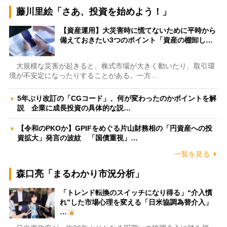
藤川里絵「さあ、投資を始めよう！」
【資産運用】大災害時に慌てないために平時から
備えておきたい3つのポイント「資産の棚卸し…
大規模な災害が起きると、株式市場が大きく動いたり、取引環
境が不安定になったりすることがある。一方…
5年ぶり改訂の「CGコード」、何が変わったのかポイントを解
説 企業に成長投資の具体的な説…
【令和のPKOか】GPIFをめぐる片山財務相の「円資産への投
資拡大」発言の波紋 「国債重視」…
一覧を見る
森口亮「まるわかり市況分析」
「トレンド転換のスイッチになり得る」“介入慣
れ”した市場心理を変える「日米協調為替介入」
…