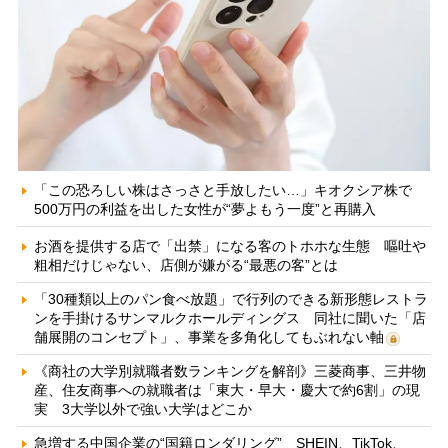
「この恐ろしい株はさっさと手放したい…」キオクシア株で
500万円の利益を出した女性が“夢よもう一度”と再購入
お酒を提供する店で「出禁」になる客のトホホな生態 嘔吐や
粗相だけじゃない、店側が嫌がる“最悪の客”とは
「30種類以上のパン食べ放題」で行列のできる新形態レストラ
ンを手掛けるサンマルクホールディングス 同社に聞いた「店
舗展開のコンセプト」、事業を多角化してもぶれない軸
《商社の大学別就職者数ランキングを解剖》三菱商事、三井物
産、住友商事への就職者は「東大・早大・慶大で約6割」の現
実 3大学以外で強い大学はどこか
急増する中国企業の“国籍ロンダリング” SHEIN、TikTok、