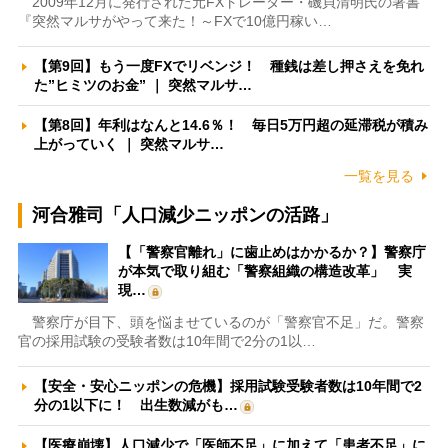
2009年12月に発行された元FXトレーダー・磯貝清明氏の著書
『突然マルサがやって来た！～FXで10億円稼い…
【第9回】もう一度FXでリベンジ！ 種銭は差し押さえを免れ
た”ヒミツのお金” ｜ 突然マルサ…
【第8回】年利はなんと14.6％！ 毎日5万円超の延滞税が積み
上がっていく ｜ 突然マルサ…
一覧を見る
河合雅司「人口減少ニッポンの活路」
【「警察官離れ」に歯止めはかかるか？】警察庁
が本気で取り組む「警察組織の構造改革」 実
現…
警察庁が目下、頭を悩ませているのが「警察官不足」だ。警察
官の採用試験の受験者数は10年間で2分の1以…
【安全・安心ニッポンの危機】採用試験受験者数は10年間で2
分の1以下に！ 出生数減がも…
【医療崩壊】人口減少で「医師不足」に加えて「患者不足」に