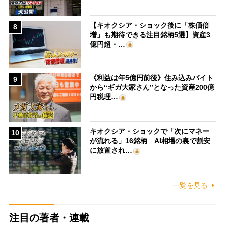
【キオクシア・ショック後に「株価倍
8
増」も期待できる注目銘柄5選】資産3
億円超・…
《利益は年5億円前後》住み込みバイト
9
から“ギガ大家さん”となった資産200億
円税理…
キオクシア・ショックで「次にマネー
10
が流れる」16銘柄 AI相場の裏で割安
に放置され…
一覧を見る
注目の著者・連載