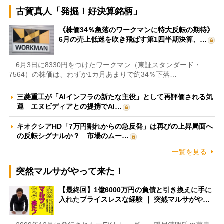
古賀真人「発掘！好決算銘柄」
《株価34％急落のワークマンに特大反転の期待》
6月の売上低迷を吹き飛ばす第1四半期決算、…
6月3日に8330円をつけたワークマン（東証スタンダード・
7564）の株価は、わずか1カ月あまりで約34％下落…
三菱重工が「AIインフラの新たな主役」として再評価される気
運 エヌビディアとの提携でAI…
キオクシアHD「7万円割れからの急反発」は再びの上昇局面へ
の反転シグナルか？ 市場のムー…
一覧を見る
突然マルサがやって来た！
【最終回】1億6000万円の負債と引き換えに手に
入れたプライスレスな経験 ｜ 突然マルサがや…