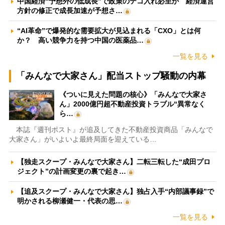
中国経済“予想外の低成長”で政策のテコ入れ必至か 経済運営
方針の修正で成長加速が予想さ…
“AI革命”で爆発的な需要拡大が見込まれる「CXO」とは何
か？ 高い競争力を持つ中国の医薬品…
一覧を見る
「みんなで大家さん」配当ストップ騒動の内幕
《ついに見えた問題の核心》「みんなで大家さ
ん」2000億円超不動産投資トラブル“異常なく
ら…
本誌『週刊ポスト』が追及してきた不動産投資商品「みんなで
大家さん」がいよいよ最終局面を迎えている…
【独走スクープ・みんなで大家さん】二転三転した“成田プロ
ジェクト”の計画変更の裏で起き…
【追及スクープ・みんなで大家さん】独占入手“内部議事録”で
明かされる柳瀬健一・代表の思…
一覧を見る