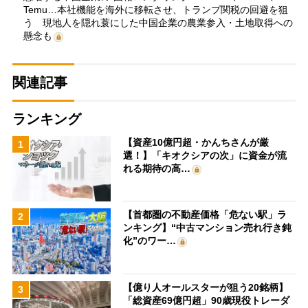
Temu…本社機能を海外に移転させ、トランプ関税の回避を狙
う 現地人を隠れ蓑にした中国企業の農業参入・土地取得への
懸念も
関連記事
ランキング
【資産10億円超・かんちさんが厳
1
選！】「キオクシアの次」に資金が流
れる期待の高…
【首都圏の不動産価格「危ない駅」ラ
2
ンキング】“中古マンション売れ行き鈍
化”のワー…
【億り人オールスターが狙う20銘柄】
3
「総資産69億円超」90歳現役トレーダ