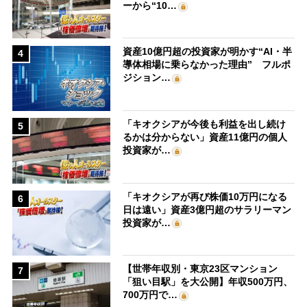
ーから“10…
資産10億円超の投資家が明かす“AI・半
4
導体相場に乗らなかった理由” フルポ
ジション…
「キオクシアが今後も利益を出し続け
5
るかは分からない」資産11億円の個人
投資家が…
「キオクシアが再び株価10万円になる
6
日は遠い」資産3億円超のサラリーマン
投資家が…
【世帯年収別・東京23区マンション
7
「狙い目駅」を大公開】年収500万円、
700万円で…