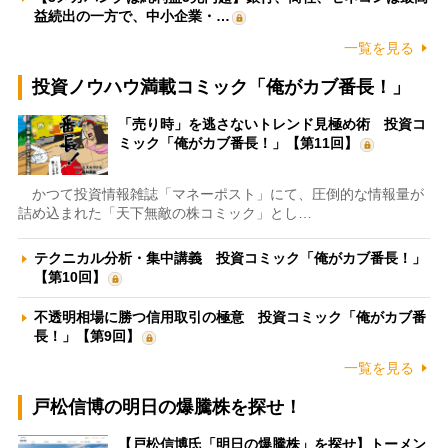
益続出の一方で、中小企業・…
一覧を見る
投資ノウハウ満載コミック「俺がカブ番長！」
「売り時」を逃さないトレンド見極め術 投資コ
ミック「俺がカブ番長！」【第11回】
かつて投資情報雑誌「マネーポスト」にて、圧倒的な情報量が
詰め込まれた「天下無敵の株コミック」とし…
テクニカル分析・集中講義 投資コミック「俺がカブ番長！」
【第10回】
不透明相場に勝つ信用取引の極意 投資コミック「俺がカブ番
長！」【第9回】
一覧を見る
戸松信博の明日の爆騰株を探せ！
【戸松信博氏「明日の爆騰株」を探せ】トーメン