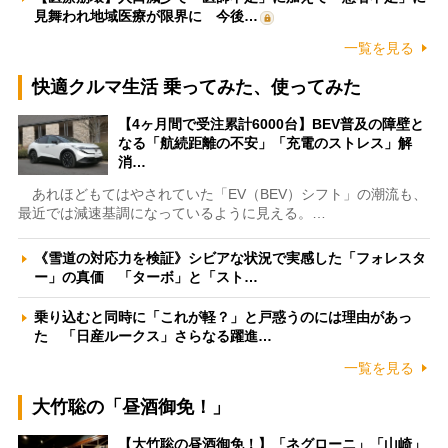
見舞われ地域医療が限界に 今後…
一覧を見る
快適クルマ生活 乗ってみた、使ってみた
【4ヶ月間で受注累計6000台】BEV普及の障壁と
なる「航続距離の不安」「充電のストレス」解
消…
あれほどもてはやされていた「EV（BEV）シフト」の潮流も、
最近では減速基調になっているように見える。…
《雪道の対応力を検証》シビアな状況で実感した「フォレスタ
ー」の真価 「ターボ」と「スト…
乗り込むと同時に「これが軽？」と戸惑うのには理由があっ
た 「日産ルークス」さらなる躍進…
一覧を見る
大竹聡の「昼酒御免！」
【大竹聡の昼酒御免！】「ネグローニ」「山崎」