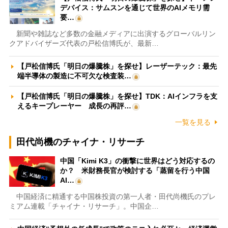
デバイス：サムスンを通じて世界のAIメモリ需
要…
新聞や雑誌など多数の金融メディアに出演するグローバルリン
クアドバイザーズ代表の戸松信博氏が、最新…
【戸松信博氏「明日の爆騰株」を探せ】レーザーテック：最先
端半導体の製造に不可欠な検査装…
【戸松信博氏「明日の爆騰株」を探せ】TDK：AIインフラを支
えるキープレーヤー 成長の再評…
一覧を見る
田代尚機のチャイナ・リサーチ
中国「Kimi K3」の衝撃に世界はどう対応するの
か？ 米財務長官が検討する「蒸留を行う中国
AI…
中国経済に精通する中国株投資の第一人者・田代尚機氏のプレ
ミアム連載「チャイナ・リサーチ」。中国企…