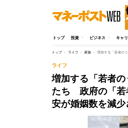
トップ
投資
ビジネス
キャリ
トップ
ライフ
家族
ライフ
増加する「若者の
たち 政府の「若
安が婚姻数を減少