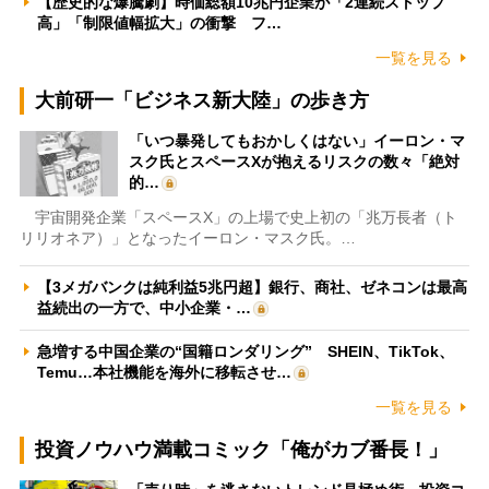
【歴史的な爆騰劇】時価総額10兆円企業が「2連続ストップ
高」「制限値幅拡大」の衝撃 フ…
一覧を見る
大前研一「ビジネス新大陸」の歩き方
「いつ暴発してもおかしくはない」イーロン・マ
スク氏とスペースXが抱えるリスクの数々「絶対
的…
宇宙開発企業「スペースX」の上場で史上初の「兆万長者（ト
リリオネア）」となったイーロン・マスク氏。…
【3メガバンクは純利益5兆円超】銀行、商社、ゼネコンは最高
益続出の一方で、中小企業・…
急増する中国企業の“国籍ロンダリング” SHEIN、TikTok、
Temu…本社機能を海外に移転させ…
一覧を見る
投資ノウハウ満載コミック「俺がカブ番長！」