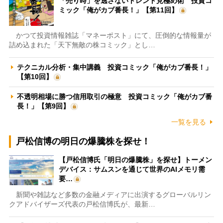
「売り時」を逃さないトレンド見極め術 投資コ
ミック「俺がカブ番長！」【第11回】
かつて投資情報雑誌「マネーポスト」にて、圧倒的な情報量が
詰め込まれた「天下無敵の株コミック」とし…
テクニカル分析・集中講義 投資コミック「俺がカブ番長！」
【第10回】
不透明相場に勝つ信用取引の極意 投資コミック「俺がカブ番
長！」【第9回】
一覧を見る
戸松信博の明日の爆騰株を探せ！
【戸松信博氏「明日の爆騰株」を探せ】トーメン
デバイス：サムスンを通じて世界のAIメモリ需
要…
新聞や雑誌など多数の金融メディアに出演するグローバルリン
クアドバイザーズ代表の戸松信博氏が、最新…