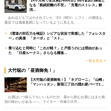
【4ヶ月間で受注累計6000台】BEV普及の障壁と
なる「航続距離の不安」「充電のストレス」解
消…
あれほどもてはやされていた「EV（BEV）シフト」の潮流も、
最近では減速基調になっているように見える。…
《雪道の対応力を検証》シビアな状況で実感した「フォレスタ
ー」の真価 「ターボ」と「スト…
乗り込むと同時に「これが軽？」と戸惑うのには理由があっ
た 「日産ルークス」さらなる躍進…
一覧を見る
大竹聡の「昼酒御免！」
【大竹聡の昼酒御免！】「ネグローニ」「山崎」
「マンハッタン」新宿三丁目の隠れ家バーで1…
お酒はいつ飲んでもいいものだが、昼から飲むお酒にはまた格
別の味わいがある――。ライター・作家の大竹…