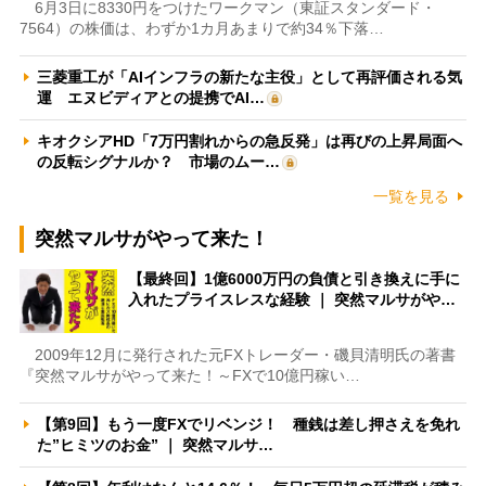
6月3日に8330円をつけたワークマン（東証スタンダード・
7564）の株価は、わずか1カ月あまりで約34％下落…
三菱重工が「AIインフラの新たな主役」として再評価される気
運 エヌビディアとの提携でAI…
キオクシアHD「7万円割れからの急反発」は再びの上昇局面へ
の反転シグナルか？ 市場のムー…
一覧を見る
突然マルサがやって来た！
【最終回】1億6000万円の負債と引き換えに手に
入れたプライスレスな経験 ｜ 突然マルサがや…
2009年12月に発行された元FXトレーダー・磯貝清明氏の著書
『突然マルサがやって来た！～FXで10億円稼い…
【第9回】もう一度FXでリベンジ！ 種銭は差し押さえを免れ
た”ヒミツのお金” ｜ 突然マルサ…