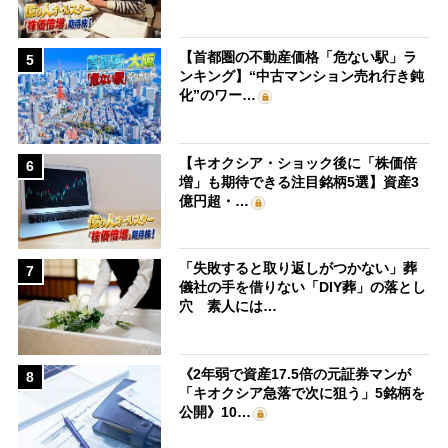
【首都圏の不動産価格「危ない駅」ラ
5
ンキング】“中古マンション売れ行き鈍
化”のワー…
【キオクシア・ショック後に「株価倍
6
増」も期待できる注目銘柄5選】資産3
億円超・…
「失敗すると取り返しがつかない」葬
7
儀社の手を借りない「DIY葬」の落とし
穴 素人には…
《2年弱で資産17.5倍の元証券マンが
8
「キオクシア急落で次に狙う」5銘柄を
公開》10…