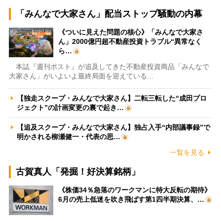
「みんなで大家さん」配当ストップ騒動の内幕
《ついに見えた問題の核心》「みんなで大家さ
ん」2000億円超不動産投資トラブル“異常なく
ら…
本誌『週刊ポスト』が追及してきた不動産投資商品「みんなで
大家さん」がいよいよ最終局面を迎えている…
【独走スクープ・みんなで大家さん】二転三転した“成田プロ
ジェクト”の計画変更の裏で起き…
【追及スクープ・みんなで大家さん】独占入手“内部議事録”で
明かされる柳瀬健一・代表の思…
一覧を見る
古賀真人「発掘！好決算銘柄」
《株価34％急落のワークマンに特大反転の期待》
6月の売上低迷を吹き飛ばす第1四半期決算、…