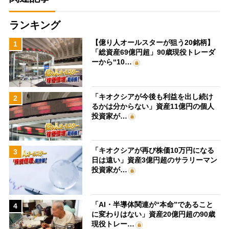
ランキング
【億り人オールスターが狙う20銘柄】
1
「総資産69億円超」90歳現役トレーダ
ーから“10…
「キオクシアが今後も利益を出し続け
2
るかは分からない」資産11億円の個人
投資家が…
「キオクシアが再び株価10万円になる
3
日は遠い」資産3億円超のサラリーマン
投資家が…
「AI・半導体関連が“本命”であること
4
に変わりはない」資産20億円超の90歳
現役トレー…