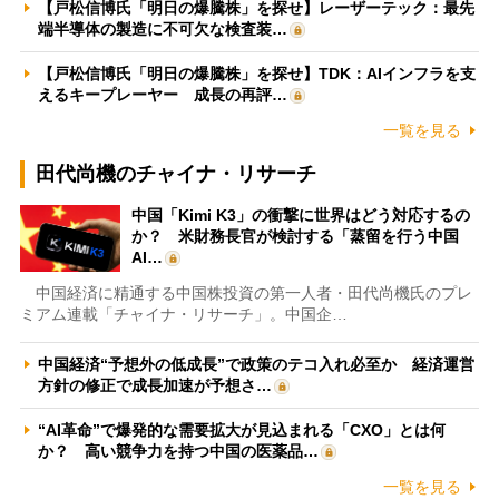
【戸松信博氏「明日の爆騰株」を探せ】レーザーテック：最先
端半導体の製造に不可欠な検査装…
【戸松信博氏「明日の爆騰株」を探せ】TDK：AIインフラを支
えるキープレーヤー 成長の再評…
一覧を見る
田代尚機のチャイナ・リサーチ
中国「Kimi K3」の衝撃に世界はどう対応するの
か？ 米財務長官が検討する「蒸留を行う中国
AI…
中国経済に精通する中国株投資の第一人者・田代尚機氏のプレ
ミアム連載「チャイナ・リサーチ」。中国企…
中国経済“予想外の低成長”で政策のテコ入れ必至か 経済運営
方針の修正で成長加速が予想さ…
“AI革命”で爆発的な需要拡大が見込まれる「CXO」とは何
か？ 高い競争力を持つ中国の医薬品…
一覧を見る