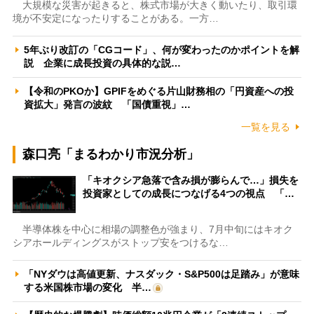
大規模な災害が起きると、株式市場が大きく動いたり、取引環
境が不安定になったりすることがある。一方…
5年ぶり改訂の「CGコード」、何が変わったのかポイントを解
説 企業に成長投資の具体的な説…
【令和のPKOか】GPIFをめぐる片山財務相の「円資産への投
資拡大」発言の波紋 「国債重視」…
一覧を見る
森口亮「まるわかり市況分析」
「キオクシア急落で含み損が膨らんで…」損失を
投資家としての成長につなげる4つの視点 「…
半導体株を中心に相場の調整色が強まり、7月中旬にはキオク
シアホールディングスがストップ安をつけるな…
「NYダウは高値更新、ナスダック・S&P500は足踏み」が意味
する米国株市場の変化 半…