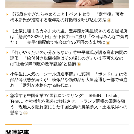
【75歳をすぎたらやめること】ベストセラー『定年後』著者・
楠木新氏が指南する老年期の好循環を呼び込む方法
【土俵に埋まるカネ】大の里、豊昇龍が黒星続きの名古屋場所
は「懸賞金2826万円」が下位力士に渡り「今日はみんなで焼肉
だ！」 金星4個配給で協会は年96万円の支出増に
「何がやりたいのか分からない」竹中平蔵氏が語る高市内閣の
評価 「給付付き税額控除はその場しのぎ」いま不可欠なの
は“社会保障制度の改革議論”と指摘
小学生に人気の「シール流通事情」に変調 「ボンドロ」は依
然品薄状態が続くが、模倣品や類似品が大量流通し一部で値崩
れ 「選別が本格化する時代に」
急増する中国企業の“国籍ロンダリング” SHEIN、TikTok、
Temu…本社機能を海外に移転させ、トランプ関税の回避を狙
う 現地人を隠れ蓑にした中国企業の農業参入・土地取得への
懸念も
関連記事