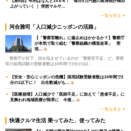
【第8回】年利はなんと14.6％！ 毎日5万円超の延滞税が積み
上がっていく ｜ 突然マルサ…
一覧を見る
河合雅司「人口減少ニッポンの活路」
【「警察官離れ」に歯止めはかかるか？】警察庁
が本気で取り組む「警察組織の構造改革」 実
現…
警察庁が目下、頭を悩ませているのが「警察官不足」だ。警察
官の採用試験の受験者数は10年間で2分の1以…
【安全・安心ニッポンの危機】採用試験受験者数は10年間で2
分の1以下に！ 出生数減がも…
【医療崩壊】人口減少で「医師不足」に加えて「患者不足」に
見舞われ地域医療が限界に 今後…
一覧を見る
快適クルマ生活 乗ってみた、使ってみた