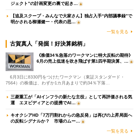
ジェクト”の計画変更の裏で起き…
【追及スクープ・みんなで大家さん】独占入手“内部議事録”で
明かされる柳瀬健一・代表の思…
一覧を見る
古賀真人「発掘！好決算銘柄」
《株価34％急落のワークマンに特大反転の期待》
6月の売上低迷を吹き飛ばす第1四半期決算、…
6月3日に8330円をつけたワークマン（東証スタンダード・
7564）の株価は、わずか1カ月あまりで約34％下落…
三菱重工が「AIインフラの新たな主役」として再評価される気
運 エヌビディアとの提携でAI…
キオクシアHD「7万円割れからの急反発」は再びの上昇局面へ
の反転シグナルか？ 市場のムー…
一覧を見る