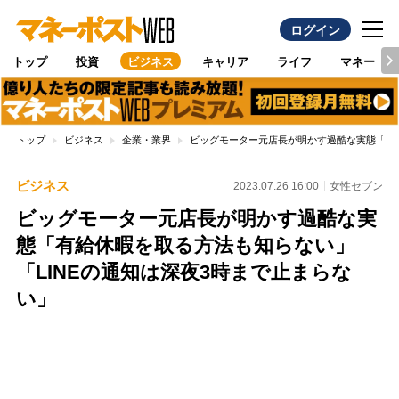
ログイン
トップ
投資
ビジネス
キャリア
ライフ
マネー
トップ
ビジネス
企業・業界
ビッグモーター元店長が明かす過酷な実態「有給
ビジネス
2023.07.26 16:00
女性セブン
ビッグモーター元店長が明かす過酷な実
態「有給休暇を取る方法も知らない」
「LINEの通知は深夜3時まで止まらな
い」
Loaded
:
100.00%
/
Unmute