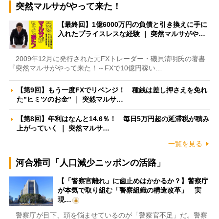
突然マルサがやって来た！
【最終回】1億6000万円の負債と引き換えに手に
入れたプライスレスな経験 ｜ 突然マルサがや…
2009年12月に発行された元FXトレーダー・磯貝清明氏の著書
『突然マルサがやって来た！～FXで10億円稼い…
【第9回】もう一度FXでリベンジ！ 種銭は差し押さえを免れ
た”ヒミツのお金” ｜ 突然マルサ…
【第8回】年利はなんと14.6％！ 毎日5万円超の延滞税が積み
上がっていく ｜ 突然マルサ…
一覧を見る
河合雅司「人口減少ニッポンの活路」
【「警察官離れ」に歯止めはかかるか？】警察庁
が本気で取り組む「警察組織の構造改革」 実
現…
警察庁が目下、頭を悩ませているのが「警察官不足」だ。警察