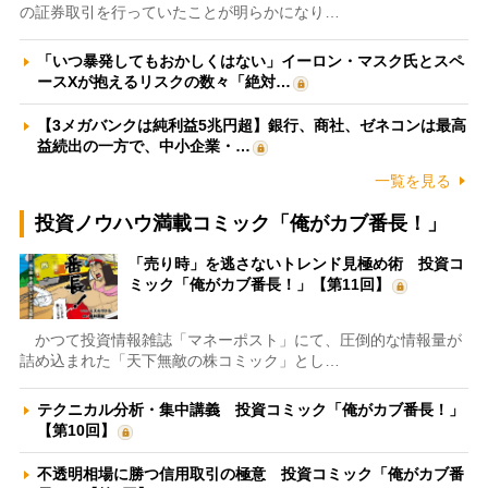
の証券取引を行っていたことが明らかになり…
「いつ暴発してもおかしくはない」イーロン・マスク氏とスペ
ースXが抱えるリスクの数々「絶対…
【3メガバンクは純利益5兆円超】銀行、商社、ゼネコンは最高
益続出の一方で、中小企業・…
一覧を見る
投資ノウハウ満載コミック「俺がカブ番長！」
「売り時」を逃さないトレンド見極め術 投資コ
ミック「俺がカブ番長！」【第11回】
かつて投資情報雑誌「マネーポスト」にて、圧倒的な情報量が
詰め込まれた「天下無敵の株コミック」とし…
テクニカル分析・集中講義 投資コミック「俺がカブ番長！」
【第10回】
不透明相場に勝つ信用取引の極意 投資コミック「俺がカブ番