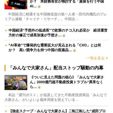
か？ 米財務長官が検討する「蒸留を行う中国
AI…
中国経済に精通する中国株投資の第一人者・田代尚機氏のプレ
ミアム連載「チャイナ・リサーチ」。中国企…
中国経済“予想外の低成長”で政策のテコ入れ必至か 経済運営
方針の修正で成長加速が予想さ…
“AI革命”で爆発的な需要拡大が見込まれる「CXO」とは何
か？ 高い競争力を持つ中国の医薬品…
一覧を見る
「みんなで大家さん」配当ストップ騒動の内幕
《ついに見えた問題の核心》「みんなで大家さ
ん」2000億円超不動産投資トラブル“異常なく
ら…
本誌『週刊ポスト』が追及してきた不動産投資商品「みんなで
大家さん」がいよいよ最終局面を迎えている…
【独走スクープ・みんなで大家さん】二転三転した“成田プロ