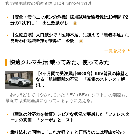
官の採用試験の受験者数は10年間で2分の1以…
【安全・安心ニッポンの危機】採用試験受験者数は10年間で2
分の1以下に！ 出生数減がも…
【医療崩壊】人口減少で「医師不足」に加えて「患者不足」に
見舞われ地域医療が限界に 今後…
一覧を見る
快適クルマ生活 乗ってみた、使ってみた
【4ヶ月間で受注累計6000台】BEV普及の障壁と
なる「航続距離の不安」「充電のストレス」解
消…
あれほどもてはやされていた「EV（BEV）シフト」の潮流も、
最近では減速基調になっているように見える。…
《雪道の対応力を検証》シビアな状況で実感した「フォレスタ
ー」の真価 「ターボ」と「スト…
乗り込むと同時に「これが軽？」と戸惑うのには理由があっ