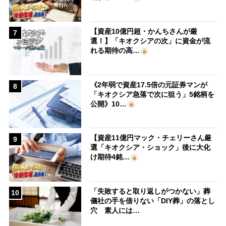
【資産10億円超・かんちさんが厳
7
選！】「キオクシアの次」に資金が流
れる期待の高…
《2年弱で資産17.5倍の元証券マンが
8
「キオクシア急落で次に狙う」5銘柄を
公開》10…
【資産11億円マック・チェリーさん厳
9
選「キオクシア・ショック」後に大化
け期待4銘…
「失敗すると取り返しがつかない」葬
10
儀社の手を借りない「DIY葬」の落とし
穴 素人には…