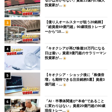
るかは分からない」資産11億円の個人
投資家が…
【億り人オールスターが狙う20銘柄】
3
「総資産69億円超」90歳現役トレーダ
ーから“10…
「キオクシアが再び株価10万円になる
4
日は遠い」資産3億円超のサラリーマン
投資家が…
【キオクシア・ショック後に「株価倍
5
増」も期待できる注目銘柄5選】資産3
億円超・…
「AI・半導体関連が“本命”であること
6
に変わりはない」資産20億円超の90歳
現役トレー…