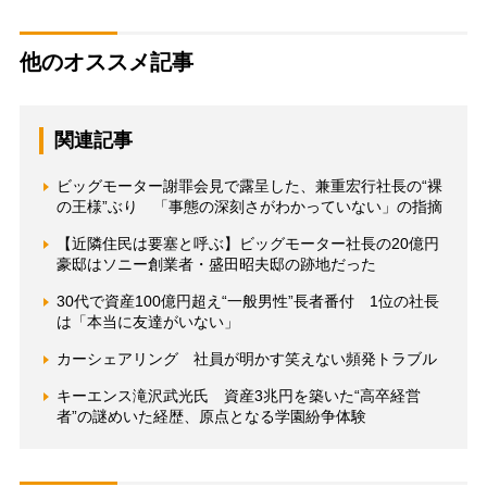
他のオススメ記事
関連記事
ビッグモーター謝罪会見で露呈した、兼重宏行社長の“裸
の王様”ぶり 「事態の深刻さがわかっていない」の指摘
【近隣住民は要塞と呼ぶ】ビッグモーター社長の20億円
豪邸はソニー創業者・盛田昭夫邸の跡地だった
30代で資産100億円超え“一般男性”長者番付 1位の社長
は「本当に友達がいない」
カーシェアリング 社員が明かす笑えない頻発トラブル
キーエンス滝沢武光氏 資産3兆円を築いた“高卒経営
者”の謎めいた経歴、原点となる学園紛争体験