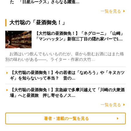
た 「日産ルークス」さらなる躍進…
一覧を見る
大竹聡の「昼酒御免！」
【大竹聡の昼酒御免！】「ネグローニ」「山崎」
「マンハッタン」新宿三丁目の隠れ家バーで1…
お酒はいつ飲んでもいいものだが、昼から飲むお酒にはまた格
別の味わいがある――。ライター・作家の大竹…
【大竹聡の昼酒御免！】今の若者は「なめろう」や「キヌカツ
ギ」を知らないって本当？ 昔の…
【大竹聡の昼酒御免！】京急線で多摩川越えて「川崎の大衆酒
場」へと昼酒旅 押し寄せるノス…
一覧を見る
著者・連載の一覧を見る