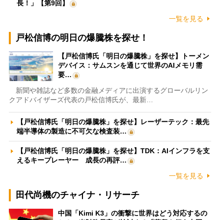
長！」【第9回】
一覧を見る
戸松信博の明日の爆騰株を探せ！
【戸松信博氏「明日の爆騰株」を探せ】トーメン
デバイス：サムスンを通じて世界のAIメモリ需
要…
新聞や雑誌など多数の金融メディアに出演するグローバルリン
クアドバイザーズ代表の戸松信博氏が、最新…
【戸松信博氏「明日の爆騰株」を探せ】レーザーテック：最先
端半導体の製造に不可欠な検査装…
【戸松信博氏「明日の爆騰株」を探せ】TDK：AIインフラを支
えるキープレーヤー 成長の再評…
一覧を見る
田代尚機のチャイナ・リサーチ
中国「Kimi K3」の衝撃に世界はどう対応するの