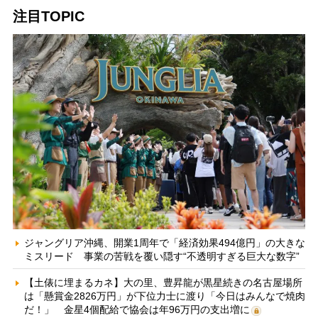
注目TOPIC
ジャングリア沖縄、開業1周年で「経済効果494億円」の大きな
ミスリード 事業の苦戦を覆い隠す“不透明すぎる巨大な数字”
【土俵に埋まるカネ】大の里、豊昇龍が黒星続きの名古屋場所
は「懸賞金2826万円」が下位力士に渡り「今日はみんなで焼肉
だ！」 金星4個配給で協会は年96万円の支出増に