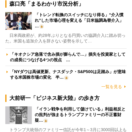
森口亮「まるわかり市況分析」
「トレンド転換のスイッチになり得る」“介入慣
れ”した市場心理を変える「日米協調為替介入」
…
日米両政府が、約28年ぶりとなる円買いの協調介入に踏み切っ
た。米国も追加介入を辞さない姿勢を示して…
「キオクシア急落で含み損が膨らんで…」損失を投資家として
の成長につなげる4つの視点 …
「NYダウは高値更新、ナスダック・S&P500は足踏み」が意味
する米国株市場の変化 半…
一覧を見る
大前研一「ビジネス新大陸」の歩き方
「イラン戦争を利用して儲けている」利益相反と
の批判が強まるトランプファミリーの不正蓄財
疑…
トランプ大統領のファミリー信託が今年1～3月に3000回以上も