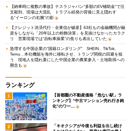
【納車時に複数の事故】テスラジャパン“多額のEV補助金”で注
文殺到、現場は大混乱 トラブル続発の背後に見え隠れす
る“イーロンの右腕”の影
【クレジット決済代行・全東信が破産】63社もの金融機関が融
資をしながら「20年以上の粉飾決算」を見抜けなかったカラク
リ 営業現場では“自転車操業”の焦りも表出していた
急増する中国企業の“国籍ロンダリング” SHEIN、TikTok、
Temu…本社機能を海外に移転させ、トランプ関税の回避を狙
う 現地人を隠れ蓑にした中国企業の農業参入・土地取得への
懸念も
ランキング
【首都圏の不動産価格「危ない駅」ラ
1
ンキング】“中古マンション売れ行き鈍
化”のワー…
「キオクシアが今後も利益を出し続け
2