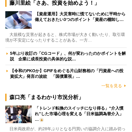
藤川里絵「さあ、投資を始めよう！」
【資産運用】大災害時に慌てないために平時から
備えておきたい3つのポイント「資産の棚卸し…
大規模な災害が起きると、株式市場が大きく動いたり、取引環
境が不安定になったりすることがある。一方…
5年ぶり改訂の「CGコード」、何が変わったのかポイントを解
説 企業に成長投資の具体的な説…
【令和のPKOか】GPIFをめぐる片山財務相の「円資産への投
資拡大」発言の波紋 「国債重視」…
一覧を見る
森口亮「まるわかり市況分析」
「トレンド転換のスイッチになり得る」“介入慣
れ”した市場心理を変える「日米協調為替介入」
…
日米両政府が、約28年ぶりとなる円買いの協調介入に踏み切っ