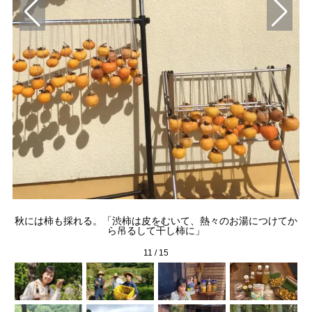
秋には柿も採れる。「渋柿は皮をむいて、熱々のお湯につけてか
ら吊るして干し柿に」
11
/
15