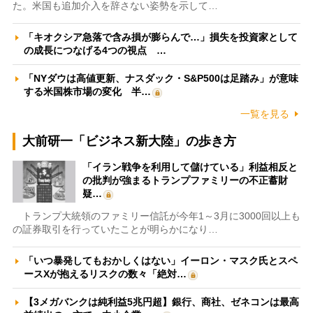
た。米国も追加介入を辞さない姿勢を示して…
「キオクシア急落で含み損が膨らんで…」損失を投資家として
の成長につなげる4つの視点 …
「NYダウは高値更新、ナスダック・S&P500は足踏み」が意味
する米国株市場の変化 半…
一覧を見る
大前研一「ビジネス新大陸」の歩き方
「イラン戦争を利用して儲けている」利益相反と
の批判が強まるトランプファミリーの不正蓄財
疑…
トランプ大統領のファミリー信託が今年1～3月に3000回以上も
の証券取引を行っていたことが明らかになり…
「いつ暴発してもおかしくはない」イーロン・マスク氏とスペ
ースXが抱えるリスクの数々「絶対…
【3メガバンクは純利益5兆円超】銀行、商社、ゼネコンは最高