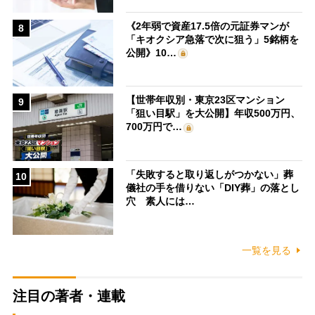
《2年弱で資産17.5倍の元証券マンが
8
「キオクシア急落で次に狙う」5銘柄を
公開》10…
【世帯年収別・東京23区マンション
9
「狙い目駅」を大公開】年収500万円、
700万円で…
「失敗すると取り返しがつかない」葬
10
儀社の手を借りない「DIY葬」の落とし
穴 素人には…
一覧を見る
注目の著者・連載