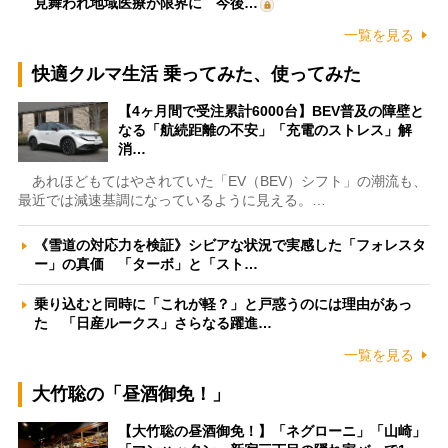
見舞われ地域医療が限界に 今後…
一覧を見る
快適クルマ生活 乗ってみた、使ってみた
【4ヶ月間で受注累計6000台】BEV普及の障壁と
なる「航続距離の不安」「充電のストレス」解
消…
あれほどもてはやされていた「EV（BEV）シフト」の潮流も、
最近では減速基調になっているように見える。…
《雪道の対応力を検証》シビアな状況で実感した「フォレスタ
ー」の真価 「ターボ」と「スト…
乗り込むと同時に「これが軽？」と戸惑うのには理由があっ
た 「日産ルークス」さらなる躍進…
一覧を見る
大竹聡の「昼酒御免！」
【大竹聡の昼酒御免！】「ネグローニ」「山崎」