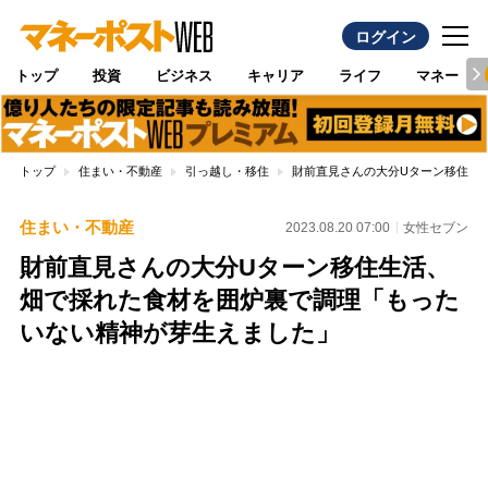
ログイン
トップ
投資
ビジネス
キャリア
ライフ
マネー
トップ
住まい・不動産
引っ越し・移住
財前直見さんの大分Uターン移住生
住まい・不動産
2023.08.20 07:00
女性セブン
財前直見さんの大分Uターン移住生活、
畑で採れた食材を囲炉裏で調理「もった
いない精神が芽生えました」
Loaded
:
100.00%
/
Unmute