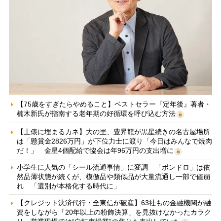
【75歳をすぎたらやめること】ベストセラー『定年後』著者・
楠木新氏が指南する老年期の好循環を呼び込む方法
【土俵に埋まるカネ】大の里、豊昇龍が黒星続きの名古屋場所
は「懸賞金2826万円」が下位力士に渡り「今日はみんなで焼肉
だ！」 金星4個配給で協会は年96万円の支出増に
小学生に人気の「シール流通事情」に変調 「ボンドロ」は依
然品薄状態が続くが、模倣品や類似品が大量流通し一部で値崩
れ 「選別が本格化する時代に」
【クレジット決済代行・全東信が破産】63社もの金融機関が融
資をしながら「20年以上の粉飾決算」を見抜けなかったカラク