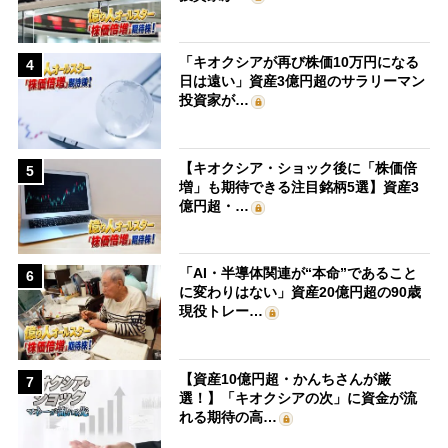
「キオクシアが再び株価10万円になる
4
日は遠い」資産3億円超のサラリーマン
投資家が…
【キオクシア・ショック後に「株価倍
5
増」も期待できる注目銘柄5選】資産3
億円超・…
「AI・半導体関連が“本命”であること
6
に変わりはない」資産20億円超の90歳
現役トレー…
【資産10億円超・かんちさんが厳
7
選！】「キオクシアの次」に資金が流
れる期待の高…