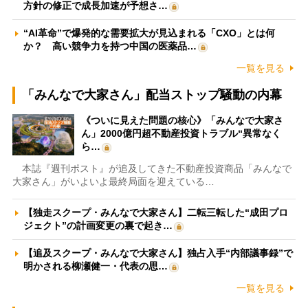
方針の修正で成長加速が予想さ…
“AI革命”で爆発的な需要拡大が見込まれる「CXO」とは何
か？ 高い競争力を持つ中国の医薬品…
一覧を見る
「みんなで大家さん」配当ストップ騒動の内幕
《ついに見えた問題の核心》「みんなで大家さ
ん」2000億円超不動産投資トラブル“異常なく
ら…
本誌『週刊ポスト』が追及してきた不動産投資商品「みんなで
大家さん」がいよいよ最終局面を迎えている…
【独走スクープ・みんなで大家さん】二転三転した“成田プロ
ジェクト”の計画変更の裏で起き…
【追及スクープ・みんなで大家さん】独占入手“内部議事録”で
明かされる柳瀬健一・代表の思…
一覧を見る