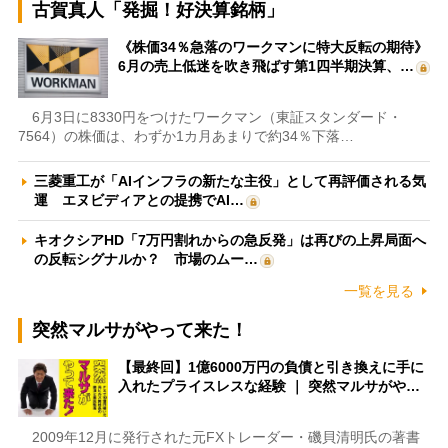
古賀真人「発掘！好決算銘柄」
《株価34％急落のワークマンに特大反転の期待》
6月の売上低迷を吹き飛ばす第1四半期決算、…
6月3日に8330円をつけたワークマン（東証スタンダード・
7564）の株価は、わずか1カ月あまりで約34％下落…
三菱重工が「AIインフラの新たな主役」として再評価される気
運 エヌビディアとの提携でAI…
キオクシアHD「7万円割れからの急反発」は再びの上昇局面へ
の反転シグナルか？ 市場のムー…
一覧を見る
突然マルサがやって来た！
【最終回】1億6000万円の負債と引き換えに手に
入れたプライスレスな経験 ｜ 突然マルサがや…
2009年12月に発行された元FXトレーダー・磯貝清明氏の著書