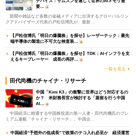
デバイス：サムスンを通じて世界のAIメモリ需
要…
新聞や雑誌など多数の金融メディアに出演するグローバルリン
クアドバイザーズ代表の戸松信博氏が、最新…
【戸松信博氏「明日の爆騰株」を探せ】レーザーテック：最先
端半導体の製造に不可欠な検査装…
【戸松信博氏「明日の爆騰株」を探せ】TDK：AIインフラを支
えるキープレーヤー 成長の再評…
一覧を見る
田代尚機のチャイナ・リサーチ
中国「Kimi K3」の衝撃に世界はどう対応するの
か？ 米財務長官が検討する「蒸留を行う中国
AI…
中国経済に精通する中国株投資の第一人者・田代尚機氏のプレ
ミアム連載「チャイナ・リサーチ」。中国企…
中国経済“予想外の低成長”で政策のテコ入れ必至か 経済運営