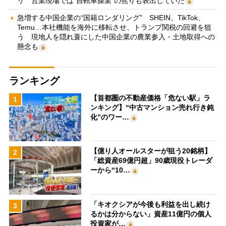
リ 営業現場では“自転車操業”の焦りも表出していた
急増する中国企業の“国籍ロンダリング” SHEIN、TikTok、
Temu…本社機能を海外に移転させ、トランプ関税の回避を狙
う 現地人を隠れ蓑にした中国企業の農業参入・土地取得への
懸念も
ランキング
【首都圏の不動産価格「危ない駅」ラ
1
ンキング】“中古マンション売れ行き鈍
化”のワー…
【億り人オールスターが狙う20銘柄】
2
「総資産69億円超」90歳現役トレーダ
ーから“10…
「キオクシアが今後も利益を出し続け
3
るかは分からない」資産11億円の個人
投資家が…