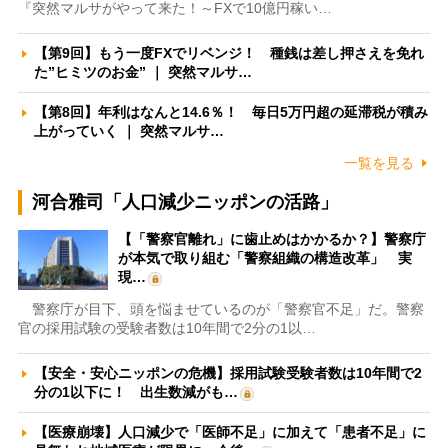
『突然マルサがやって来た！～FXで10億円稼い…
【第9回】もう一度FXでリベンジ！ 種銭は差し押さえを免れ
た”ヒミツのお金” ｜ 突然マルサ…
【第8回】年利はなんと14.6％！ 毎日5万円超の延滞税が積み
上がっていく ｜ 突然マルサ…
一覧を見る
河合雅司「人口減少ニッポンの活路」
【「警察官離れ」に歯止めはかかるか？】警察庁
が本気で取り組む「警察組織の構造改革」 実
現…
警察庁が目下、頭を悩ませているのが「警察官不足」だ。警察
官の採用試験の受験者数は10年間で2分の1以…
【安全・安心ニッポンの危機】採用試験受験者数は10年間で2
分の1以下に！ 出生数減がも…
【医療崩壊】人口減少で「医師不足」に加えて「患者不足」に