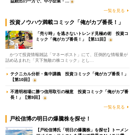
益続出の一方で、中小企業・…
一覧を見る
投資ノウハウ満載コミック「俺がカブ番長！」
「売り時」を逃さないトレンド見極め術 投資コ
ミック「俺がカブ番長！」【第11回】
かつて投資情報雑誌「マネーポスト」にて、圧倒的な情報量が
詰め込まれた「天下無敵の株コミック」とし…
テクニカル分析・集中講義 投資コミック「俺がカブ番長！」
【第10回】
不透明相場に勝つ信用取引の極意 投資コミック「俺がカブ番
長！」【第9回】
一覧を見る
戸松信博の明日の爆騰株を探せ！
【戸松信博氏「明日の爆騰株」を探せ】トーメン