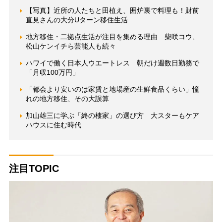
【写真】近所の人たちと田植え、囲炉裏で料理も！財前
直見さんの大分Uターン移住生活
地方移住・二拠点生活が注目を集める理由 柴咲コウ、
松山ケンイチら芸能人も続々
ハワイで働く日本人ウエートレス 朝だけ週数日勤務で
「月収100万円」
「都会より安いのは家賃と地場産の生鮮食品くらい」憧
れの地方移住、その大誤算
加山雄三に学ぶ「終の棲家」の選び方 大スターもケア
ハウスに住む時代
注目TOPIC