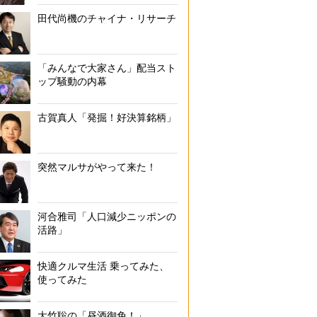
田代尚機のチャイナ・リサーチ
「みんなで大家さん」配当スト
ップ騒動の内幕
古賀真人「発掘！好決算銘柄」
突然マルサがやって来た！
河合雅司「人口減少ニッポンの
活路」
快適クルマ生活 乗ってみた、
使ってみた
大竹聡の「昼酒御免！」