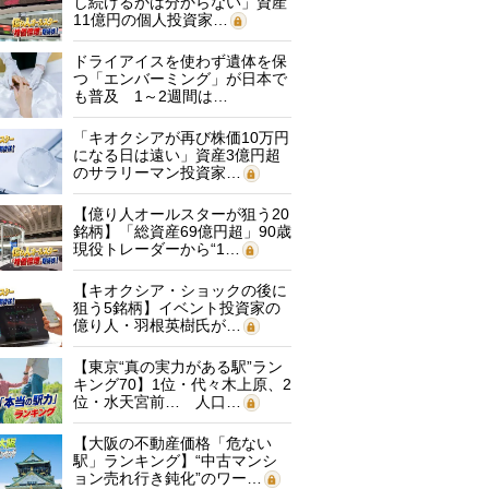
し続けるかは分からない」資産
11億円の個人投資家…
ドライアイスを使わず遺体を保
つ「エンバーミング」が日本で
も普及 1～2週間は…
「キオクシアが再び株価10万円
になる日は遠い」資産3億円超
のサラリーマン投資家…
【億り人オールスターが狙う20
銘柄】「総資産69億円超」90歳
現役トレーダーから“1…
【キオクシア・ショックの後に
狙う5銘柄】イベント投資家の
億り人・羽根英樹氏が…
【東京“真の実力がある駅”ラン
キング70】1位・代々木上原、2
位・水天宮前… 人口…
【大阪の不動産価格「危ない
駅」ランキング】“中古マンシ
ョン売れ行き鈍化”のワー…