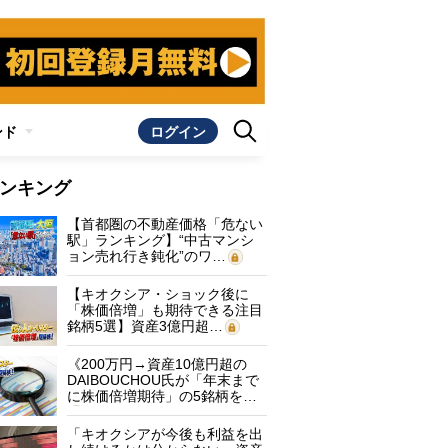
ンド
ログイン
ンキング
【首都圏の不動産価格「危ない
駅」ランキング】“中古マンシ
ョン売れ行き鈍化”のワ…
【キオクシア・ショック後に
「株価倍増」も期待できる注目
銘柄5選】資産3億円超…
《200万円→資産10億円超の
DAIBOUCHOU氏が「年末まで
に株価倍増期待」の5銘柄を…
「キオクシアが今後も利益を出