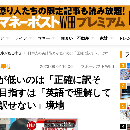
ア
ライフ
マネー
住まい・不動産
家計
トレ
仕事がある幸せ
日本人の英語能力が低いのは「正確に訳そう」とするから 目指すは「英語で理解しているから日本語に訳せない」境地
ラ
1
る幸せ
2023.09.02 16:00
マネーポストWEB
が低いのは「正確に訳そ
2
目指すは「英語で理解して
訳せない」境地
3
もっと見る
arrow_forward_ios
4