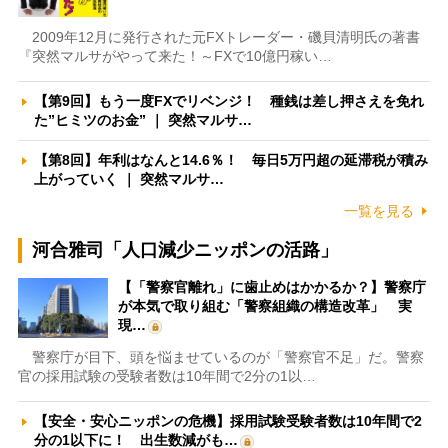
2009年12月に発行された元FXトレーダー・磯貝清明氏の著書
『突然マルサがやって来た！～FXで10億円稼い…
【第9回】もう一度FXでリベンジ！ 種銭は差し押さえを免れ
た”ヒミツのお金” ｜ 突然マルサ…
【第8回】年利はなんと14.6％！ 毎日5万円超の延滞税が積み
上がっていく ｜ 突然マルサ…
一覧を見る
河合雅司「人口減少ニッポンの活路」
【「警察官離れ」に歯止めはかかるか？】警察庁
が本気で取り組む「警察組織の構造改革」 実
現…
警察庁が目下、頭を悩ませているのが「警察官不足」だ。警察
官の採用試験の受験者数は10年間で2分の1以…
【安全・安心ニッポンの危機】採用試験受験者数は10年間で2
分の1以下に！ 出生数減がも…