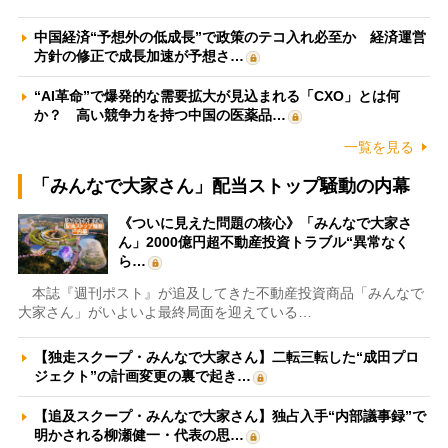
中国経済“予想外の低成長”で政策のテコ入れ必至か 経済運営
方針の修正で成長加速が予想さ…
“AI革命”で爆発的な需要拡大が見込まれる「CXO」とは何
か？ 高い競争力を持つ中国の医薬品…
一覧を見る
「みんなで大家さん」配当ストップ騒動の内幕
《ついに見えた問題の核心》「みんなで大家さ
ん」2000億円超不動産投資トラブル“異常なく
ら…
本誌『週刊ポスト』が追及してきた不動産投資商品「みんなで
大家さん」がいよいよ最終局面を迎えている…
【独走スクープ・みんなで大家さん】二転三転した“成田プロ
ジェクト”の計画変更の裏で起き…
【追及スクープ・みんなで大家さん】独占入手“内部議事録”で
明かされる柳瀬健一・代表の思…