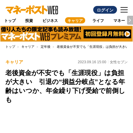
ログイン
トップ
投資
ビジネス
キャリア
ライフ
マネー
トップ
キャリア
定年後
老後資金が不安でも「生涯現役」は負担が大きい 
キャリア
2023.09.16 15:00
女性セブン
老後資金が不安でも「生涯現役」は負担
が大きい 引退の“損益分岐点”となる年
齢はいつか、年金繰り下げ受給で前倒し
も
Loaded
:
100.00%
/
Unmute