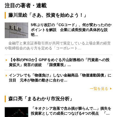
注目の著者・連載
藤川里絵「さあ、投資を始めよう！」
5年ぶり改訂の「CGコード」、何が変わったのか
ポイントを解説 企業に成長投資の具体的な説
明…
金融庁と東京証券取引所が共同で策定している上場企業の経営
や取締役会のあり方を定める「コーポレート…
【令和のPKOか】GPIFをめぐる片山財務相の「円資産への投
資拡大」発言の波紋 「国債重視」…
インフレでも「物価負け」しない金融商品「物価連動国債」に
注目 元本が物価の動きに合わせ…
一覧を見る
森口亮「まるわかり市況分析」
「キオクシア急落で含み損が膨らんで…」損失を
投資家としての成長につなげる4つの視点 「…