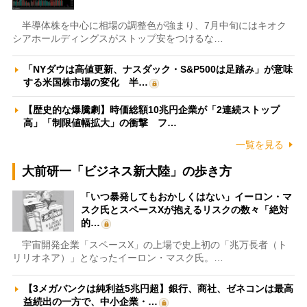
半導体株を中心に相場の調整色が強まり、7月中旬にはキオク
シアホールディングスがストップ安をつけるな…
「NYダウは高値更新、ナスダック・S&P500は足踏み」が意味
する米国株市場の変化 半…
【歴史的な爆騰劇】時価総額10兆円企業が「2連続ストップ
高」「制限値幅拡大」の衝撃 フ…
一覧を見る
大前研一「ビジネス新大陸」の歩き方
「いつ暴発してもおかしくはない」イーロン・マ
スク氏とスペースXが抱えるリスクの数々「絶対
的…
宇宙開発企業「スペースX」の上場で史上初の「兆万長者（ト
リリオネア）」となったイーロン・マスク氏。…
【3メガバンクは純利益5兆円超】銀行、商社、ゼネコンは最高
益続出の一方で、中小企業・…