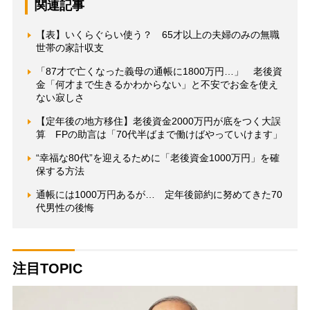
関連記事
【表】いくらぐらい使う？ 65才以上の夫婦のみの無職
世帯の家計収支
「87才で亡くなった義母の通帳に1800万円…」 老後資
金「何才まで生きるかわからない」と不安でお金を使え
ない寂しさ
【定年後の地方移住】老後資金2000万円が底をつく大誤
算 FPの助言は「70代半ばまで働けばやっていけます」
“幸福な80代”を迎えるために「老後資金1000万円」を確
保する方法
通帳には1000万円あるが… 定年後節約に努めてきた70
代男性の後悔
注目TOPIC