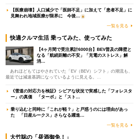
【医療崩壊】人口減少で「医師不足」に加えて「患者不足」に
見舞われ地域医療が限界に 今後…
一覧を見る
快適クルマ生活 乗ってみた、使ってみた
【4ヶ月間で受注累計6000台】BEV普及の障壁と
なる「航続距離の不安」「充電のストレス」解
消…
あれほどもてはやされていた「EV（BEV）シフト」の潮流も、
最近では減速基調になっているように見える。…
《雪道の対応力を検証》シビアな状況で実感した「フォレスタ
ー」の真価 「ターボ」と「スト…
乗り込むと同時に「これが軽？」と戸惑うのには理由があっ
た 「日産ルークス」さらなる躍進…
一覧を見る
大竹聡の「昼酒御免！」