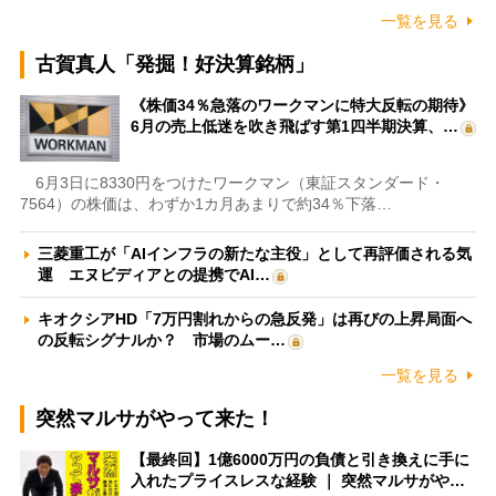
一覧を見る
古賀真人「発掘！好決算銘柄」
《株価34％急落のワークマンに特大反転の期待》
6月の売上低迷を吹き飛ばす第1四半期決算、…
6月3日に8330円をつけたワークマン（東証スタンダード・
7564）の株価は、わずか1カ月あまりで約34％下落…
三菱重工が「AIインフラの新たな主役」として再評価される気
運 エヌビディアとの提携でAI…
キオクシアHD「7万円割れからの急反発」は再びの上昇局面へ
の反転シグナルか？ 市場のムー…
一覧を見る
突然マルサがやって来た！
【最終回】1億6000万円の負債と引き換えに手に
入れたプライスレスな経験 ｜ 突然マルサがや…