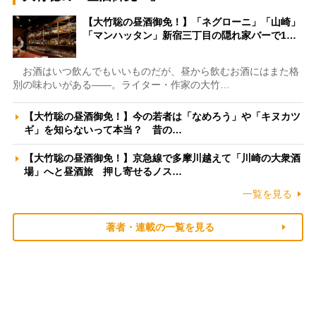
【大竹聡の昼酒御免！】「ネグローニ」「山崎」
「マンハッタン」新宿三丁目の隠れ家バーで1…
お酒はいつ飲んでもいいものだが、昼から飲むお酒にはまた格
別の味わいがある――。ライター・作家の大竹…
【大竹聡の昼酒御免！】今の若者は「なめろう」や「キヌカツ
ギ」を知らないって本当？ 昔の…
【大竹聡の昼酒御免！】京急線で多摩川越えて「川崎の大衆酒
場」へと昼酒旅 押し寄せるノス…
一覧を見る
著者・連載の一覧を見る