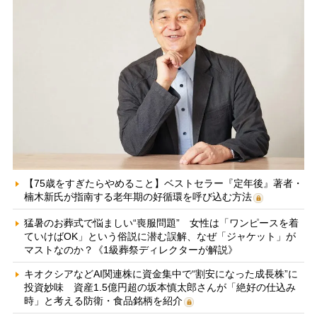
【75歳をすぎたらやめること】ベストセラー『定年後』著者・
楠木新氏が指南する老年期の好循環を呼び込む方法
猛暑のお葬式で悩ましい“喪服問題” 女性は「ワンピースを着
ていけばOK」という俗説に潜む誤解、なぜ「ジャケット」が
マストなのか？《1級葬祭ディレクターが解説》
キオクシアなどAI関連株に資金集中で“割安になった成長株”に
投資妙味 資産1.5億円超の坂本慎太郎さんが「絶好の仕込み
時」と考える防衛・食品銘柄を紹介