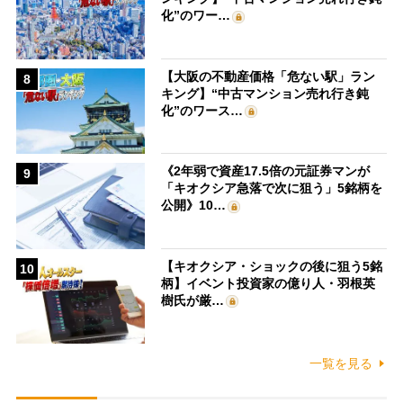
化”のワー…
【大阪の不動産価格「危ない駅」ラン
8
キング】“中古マンション売れ行き鈍
化”のワース…
《2年弱で資産17.5倍の元証券マンが
9
「キオクシア急落で次に狙う」5銘柄を
公開》10…
【キオクシア・ショックの後に狙う5銘
10
柄】イベント投資家の億り人・羽根英
樹氏が厳…
一覧を見る