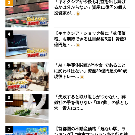
「キオクシアが今後も利益を出し続け
3
るかは分からない」資産11億円の個人
投資家が…
【キオクシア・ショック後に「株価倍
4
増」も期待できる注目銘柄5選】資産3
億円超・…
「AI・半導体関連が“本命”であること
5
に変わりはない」資産20億円超の90歳
現役トレー…
「失敗すると取り返しがつかない」葬
6
儀社の手を借りない「DIY葬」の落とし
穴 素人には…
【首都圏の不動産価格「危ない駅」ラ
7
ンキング】“中古マンション売れ行き鈍