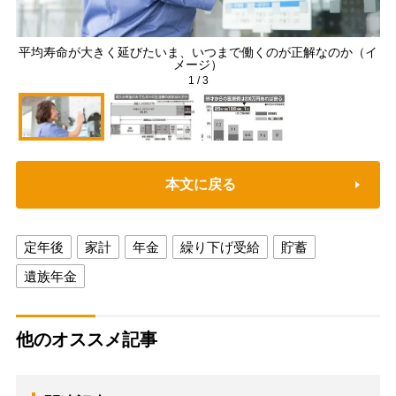
平均寿命が大きく延びたいま、いつまで働くのが正解なのか（イ
メージ）
1
/
3
本文に戻る
定年後
家計
年金
繰り下げ受給
貯蓄
遺族年金
他のオススメ記事