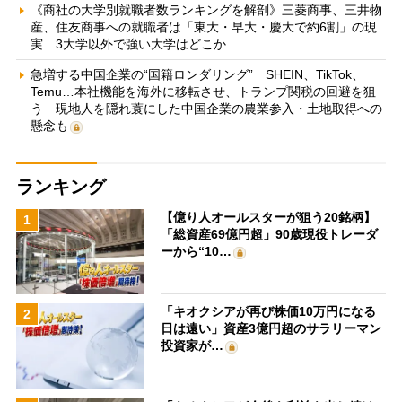
《商社の大学別就職者数ランキングを解剖》三菱商事、三井物
産、住友商事への就職者は「東大・早大・慶大で約6割」の現
実 3大学以外で強い大学はどこか
急増する中国企業の“国籍ロンダリング” SHEIN、TikTok、
Temu…本社機能を海外に移転させ、トランプ関税の回避を狙
う 現地人を隠れ蓑にした中国企業の農業参入・土地取得への
懸念も
ランキング
【億り人オールスターが狙う20銘柄】
1
「総資産69億円超」90歳現役トレーダ
ーから“10…
「キオクシアが再び株価10万円になる
2
日は遠い」資産3億円超のサラリーマン
投資家が…