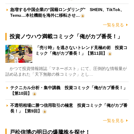
急増する中国企業の“国籍ロンダリング” SHEIN、TikTok、
Temu…本社機能を海外に移転させ…
一覧を見る
投資ノウハウ満載コミック「俺がカブ番長！」
「売り時」を逃さないトレンド見極め術 投資コ
ミック「俺がカブ番長！」【第11回】
かつて投資情報雑誌「マネーポスト」にて、圧倒的な情報量が
詰め込まれた「天下無敵の株コミック」とし…
テクニカル分析・集中講義 投資コミック「俺がカブ番長！」
【第10回】
不透明相場に勝つ信用取引の極意 投資コミック「俺がカブ番
長！」【第9回】
一覧を見る
戸松信博の明日の爆騰株を探せ！