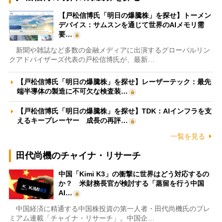
【戸松信博氏「明日の爆騰株」を探せ】トーメン
デバイス：サムスンを通じて世界のAIメモリ需
要…
新聞や雑誌など多数の金融メディアに出演するグローバルリン
クアドバイザーズ代表の戸松信博氏が、最新…
【戸松信博氏「明日の爆騰株」を探せ】レーザーテック：最先
端半導体の製造に不可欠な検査装…
【戸松信博氏「明日の爆騰株」を探せ】TDK：AIインフラを支
えるキープレーヤー 成長の再評…
一覧を見る
田代尚機のチャイナ・リサーチ
中国「Kimi K3」の衝撃に世界はどう対応するの
か？ 米財務長官が検討する「蒸留を行う中国
AI…
中国経済に精通する中国株投資の第一人者・田代尚機氏のプレ
ミアム連載「チャイナ・リサーチ」。中国企…