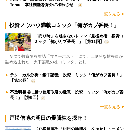
Temu…本社機能を海外に移転させ…
一覧を見る
投資ノウハウ満載コミック「俺がカブ番長！」
「売り時」を逃さないトレンド見極め術 投資コ
ミック「俺がカブ番長！」【第11回】
かつて投資情報雑誌「マネーポスト」にて、圧倒的な情報量が
詰め込まれた「天下無敵の株コミック」とし…
テクニカル分析・集中講義 投資コミック「俺がカブ番長！」
【第10回】
不透明相場に勝つ信用取引の極意 投資コミック「俺がカブ番
長！」【第9回】
一覧を見る
戸松信博の明日の爆騰株を探せ！
【戸松信博氏「明日の爆騰株」を探せ】トーメン