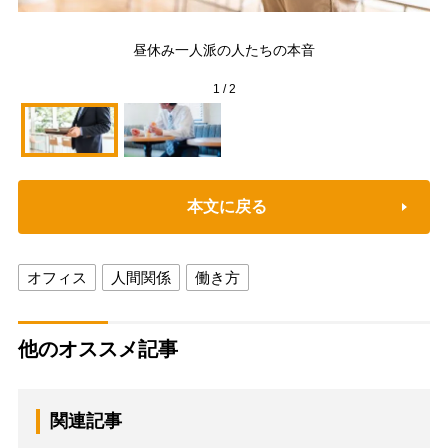
「
食
昼休み一人派の人たちの本音
話
1
/
2
本文に戻る
オフィス
人間関係
働き方
他のオススメ記事
関連記事