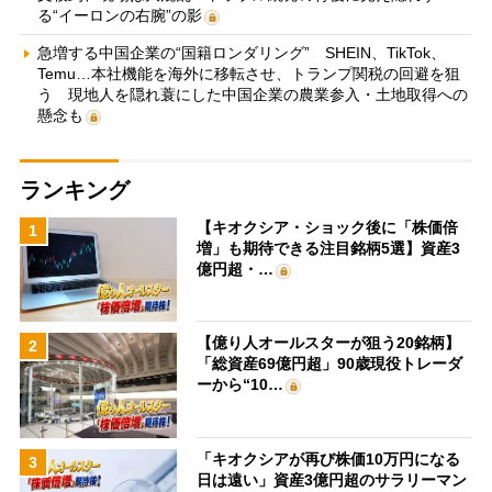
る“イーロンの右腕”の影
急増する中国企業の“国籍ロンダリング” SHEIN、TikTok、
Temu…本社機能を海外に移転させ、トランプ関税の回避を狙
う 現地人を隠れ蓑にした中国企業の農業参入・土地取得への
懸念も
ランキング
【キオクシア・ショック後に「株価倍
1
増」も期待できる注目銘柄5選】資産3
億円超・…
【億り人オールスターが狙う20銘柄】
2
「総資産69億円超」90歳現役トレーダ
ーから“10…
「キオクシアが再び株価10万円になる
3
日は遠い」資産3億円超のサラリーマン