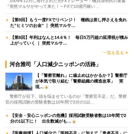
2009年12月に発行された元FXトレーダー・磯貝清明氏の著書
『突然マルサがやって来た！～FXで10億円稼い…
【第9回】もう一度FXでリベンジ！ 種銭は差し押さえを免れ
た”ヒミツのお金” ｜ 突然マルサ…
【第8回】年利はなんと14.6％！ 毎日5万円超の延滞税が積み
上がっていく ｜ 突然マルサ…
一覧を見る
河合雅司「人口減少ニッポンの活路」
【「警察官離れ」に歯止めはかかるか？】警察庁
が本気で取り組む「警察組織の構造改革」 実
現…
警察庁が目下、頭を悩ませているのが「警察官不足」だ。警察
官の採用試験の受験者数は10年間で2分の1以…
【安全・安心ニッポンの危機】採用試験受験者数は10年間で2
分の1以下に！ 出生数減がも…
【医療崩壊】人口減少で「医師不足」に加えて「患者不足」に