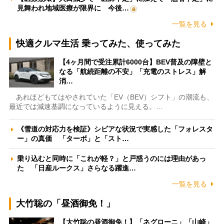
見舞われ地域医療が限界に 今後…
一覧を見る
快適クルマ生活 乗ってみた、使ってみた
【4ヶ月間で受注累計6000台】BEV普及の障壁と
なる「航続距離の不安」「充電のストレス」解
消…
あれほどもてはやされていた「EV（BEV）シフト」の潮流も、
最近では減速基調になっているように見える。…
《雪道の対応力を検証》シビアな状況で実感した「フォレスタ
ー」の真価 「ターボ」と「スト…
乗り込むと同時に「これが軽？」と戸惑うのには理由があっ
た 「日産ルークス」さらなる躍進…
一覧を見る
大竹聡の「昼酒御免！」
【大竹聡の昼酒御免！】「ネグローニ」「山崎」