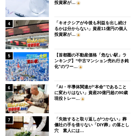
投資家が…
「キオクシアが今後も利益を出し続け
4
るかは分からない」資産11億円の個人
投資家が…
【首都圏の不動産価格「危ない駅」ラ
5
ンキング】“中古マンション売れ行き鈍
化”のワー…
「AI・半導体関連が“本命”であること
6
に変わりはない」資産20億円超の90歳
現役トレー…
「失敗すると取り返しがつかない」葬
7
儀社の手を借りない「DIY葬」の落とし
穴 素人には…