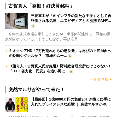
古賀真人「発掘！好決算銘柄」
三菱重工が「AIインフラの新たな主役」として再
評価される気運 エヌビディアとの提携でAIデ…
今年の株式市場を牽引してきたAI・半導体関連株に、調整の動
きが広がっている。そうしたなか、再び注目…
キオクシアHD「7万円割れからの急反発」は再びの上昇局面へ
の反転シグナルか？ 市場のムー…
《億り人・古賀真人氏が厳選》野村総合研究所だけじゃない！
「DX・省力化・円安」を追い風に…
一覧を見る
突然マルサがやって来た！
【最終回】1億6000万円の負債と引き換えに手に
入れたプライスレスな経験 ｜ 突然マルサがや…