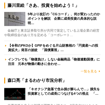
藤川里絵「さあ、投資を始めよう！」
5年ぶり改訂の「CGコード」、何が変わったのか
ポイントを解説 企業に成長投資の具体的な説
明…
金融庁と東京証券取引所が共同で策定している上場企業の経営
や取締役会のあり方を定める「コーポレート…
【令和のPKOか】GPIFをめぐる片山財務相の「円資産への投
資拡大」発言の波紋 「国債重視」…
インフレでも「物価負け」しない金融商品「物価連動国債」に
注目 元本が物価の動きに合わせ…
一覧を見る
森口亮「まるわかり市況分析」
「キオクシア急落で含み損が膨らんで…」損失を
投資家としての成長につなげる4つの視点 「…