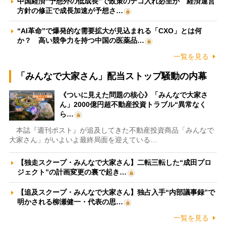
中国経済“予想外の低成長”で政策のテコ入れ必至か 経済運営
方針の修正で成長加速が予想さ…
“AI革命”で爆発的な需要拡大が見込まれる「CXO」とは何
か？ 高い競争力を持つ中国の医薬品…
一覧を見る
「みんなで大家さん」配当ストップ騒動の内幕
《ついに見えた問題の核心》「みんなで大家さ
ん」2000億円超不動産投資トラブル“異常なく
ら…
本誌『週刊ポスト』が追及してきた不動産投資商品「みんなで
大家さん」がいよいよ最終局面を迎えている…
【独走スクープ・みんなで大家さん】二転三転した“成田プロ
ジェクト”の計画変更の裏で起き…
【追及スクープ・みんなで大家さん】独占入手“内部議事録”で
明かされる柳瀬健一・代表の思…
一覧を見る