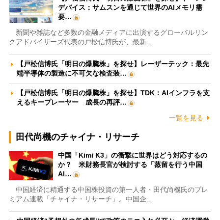
デバイス：サムスンを通じて世界のAIメモリ需
要…
新聞や雑誌など多数の金融メディアに出演するグローバルリン
クアドバイザーズ代表の戸松信博氏が、最新…
【戸松信博氏「明日の爆騰株」を探せ】レーザーテック：最先
端半導体の製造に不可欠な検査装…
【戸松信博氏「明日の爆騰株」を探せ】TDK：AIインフラを支
えるキープレーヤー 成長の再評…
一覧を見る
田代尚機のチャイナ・リサーチ
中国「Kimi K3」の衝撃に世界はどう対応するの
か？ 米財務長官が検討する「蒸留を行う中国
AI…
中国経済に精通する中国株投資の第一人者・田代尚機氏のプレ
ミアム連載「チャイナ・リサーチ」。中国企…