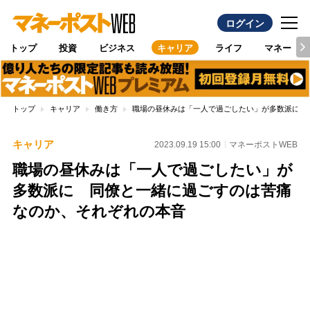
ログイン
トップ
投資
ビジネス
キャリア
ライフ
マネー
トップ
キャリア
働き方
職場の昼休みは「一人で過ごしたい」が多数派に 
キャリア
2023.09.19 15:00
マネーポストWEB
職場の昼休みは「一人で過ごしたい」が
多数派に 同僚と一緒に過ごすのは苦痛
なのか、それぞれの本音
Loaded
:
88.23%
/
Unmute