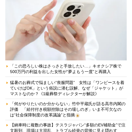
「この恐ろしい株はさっさと手放したい…」キオクシア株で
500万円の利益を出した女性が“夢よもう一度”と再購入
猛暑のお葬式で悩ましい“喪服問題” 女性は「ワンピースを着
ていけばOK」という俗説に潜む誤解、なぜ「ジャケット」が
マストなのか？《1級葬祭ディレクターが解説》
「何がやりたいのか分からない」竹中平蔵氏が語る高市内閣の
評価 「給付付き税額控除はその場しのぎ」いま不可欠なの
は“社会保障制度の改革議論”と指摘
【納車時に複数の事故】テスラジャパン“多額のEV補助金”で注
文殺到、現場は大混乱 トラブル続発の背後に見え隠れす