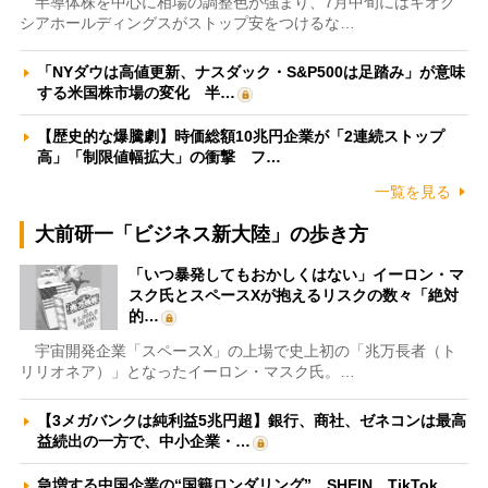
半導体株を中心に相場の調整色が強まり、7月中旬にはキオク
シアホールディングスがストップ安をつけるな…
「NYダウは高値更新、ナスダック・S&P500は足踏み」が意味
する米国株市場の変化 半…
【歴史的な爆騰劇】時価総額10兆円企業が「2連続ストップ
高」「制限値幅拡大」の衝撃 フ…
一覧を見る
大前研一「ビジネス新大陸」の歩き方
「いつ暴発してもおかしくはない」イーロン・マ
スク氏とスペースXが抱えるリスクの数々「絶対
的…
宇宙開発企業「スペースX」の上場で史上初の「兆万長者（ト
リリオネア）」となったイーロン・マスク氏。…
【3メガバンクは純利益5兆円超】銀行、商社、ゼネコンは最高
益続出の一方で、中小企業・…
急増する中国企業の“国籍ロンダリング” SHEIN、TikTok、