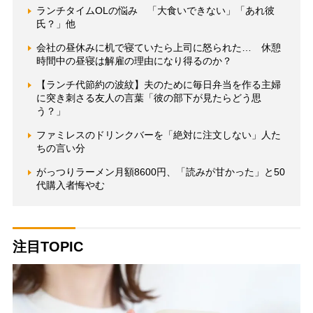
ランチタイムOLの悩み 「大食いできない」「あれ彼
氏？」他
会社の昼休みに机で寝ていたら上司に怒られた… 休憩
時間中の昼寝は解雇の理由になり得るのか？
【ランチ代節約の波紋】夫のために毎日弁当を作る主婦
に突き刺さる友人の言葉「彼の部下が見たらどう思
う？」
ファミレスのドリンクバーを「絶対に注文しない」人た
ちの言い分
がっつりラーメン月額8600円、「読みが甘かった」と50
代購入者悔やむ
注目TOPIC