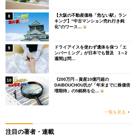
【大阪の不動産価格「危ない駅」ラン
8
キング】“中古マンション売れ行き鈍
化”のワース…
ドライアイスを使わず遺体を保つ「エ
9
ンバーミング」が日本でも普及 1～2
週間は問…
《200万円→資産10億円超の
10
DAIBOUCHOU氏が「年末までに株価倍
増期待」の5銘柄を公…
一覧を見る
注目の著者・連載