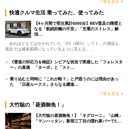
一覧を見る
快適クルマ生活 乗ってみた、使ってみた
【4ヶ月間で受注累計6000台】BEV普及の障壁と
なる「航続距離の不安」「充電のストレス」解
消…
あれほどもてはやされていた「EV（BEV）シフト」の潮流も、
最近では減速基調になっているように見える。…
《雪道の対応力を検証》シビアな状況で実感した「フォレスタ
ー」の真価 「ターボ」と「スト…
乗り込むと同時に「これが軽？」と戸惑うのには理由があっ
た 「日産ルークス」さらなる躍進…
一覧を見る
大竹聡の「昼酒御免！」
【大竹聡の昼酒御免！】「ネグローニ」「山崎」
「マンハッタン」新宿三丁目の隠れ家バーで1…