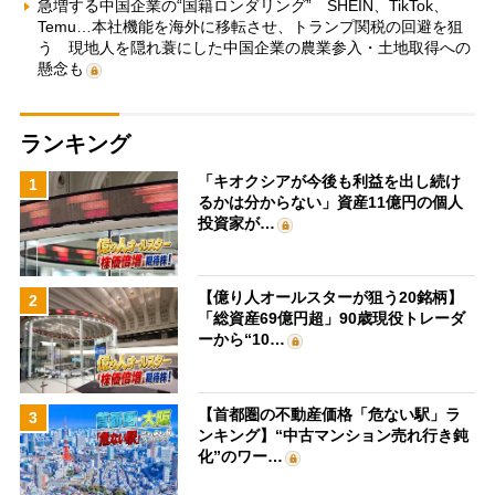
急増する中国企業の“国籍ロンダリング” SHEIN、TikTok、
Temu…本社機能を海外に移転させ、トランプ関税の回避を狙
う 現地人を隠れ蓑にした中国企業の農業参入・土地取得への
懸念も
ランキング
「キオクシアが今後も利益を出し続け
1
るかは分からない」資産11億円の個人
投資家が…
【億り人オールスターが狙う20銘柄】
2
「総資産69億円超」90歳現役トレーダ
ーから“10…
【首都圏の不動産価格「危ない駅」ラ
3
ンキング】“中古マンション売れ行き鈍
化”のワー…