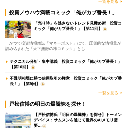
一覧を見る
投資ノウハウ満載コミック「俺がカブ番長！」
「売り時」を逃さないトレンド見極め術 投資コ
ミック「俺がカブ番長！」【第11回】
かつて投資情報雑誌「マネーポスト」にて、圧倒的な情報量が
詰め込まれた「天下無敵の株コミック」とし…
テクニカル分析・集中講義 投資コミック「俺がカブ番長！」
【第10回】
不透明相場に勝つ信用取引の極意 投資コミック「俺がカブ番
長！」【第9回】
一覧を見る
戸松信博の明日の爆騰株を探せ！
【戸松信博氏「明日の爆騰株」を探せ】トーメン
デバイス：サムスンを通じて世界のAIメモリ需
要…