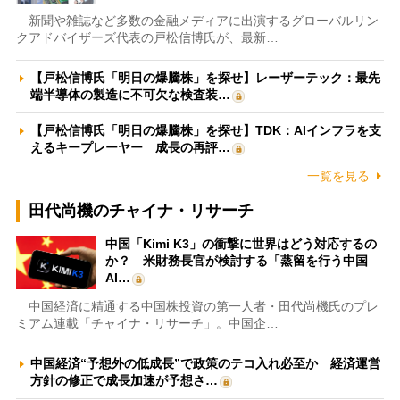
新聞や雑誌など多数の金融メディアに出演するグローバルリン
クアドバイザーズ代表の戸松信博氏が、最新…
【戸松信博氏「明日の爆騰株」を探せ】レーザーテック：最先
端半導体の製造に不可欠な検査装…
【戸松信博氏「明日の爆騰株」を探せ】TDK：AIインフラを支
えるキープレーヤー 成長の再評…
一覧を見る
田代尚機のチャイナ・リサーチ
中国「Kimi K3」の衝撃に世界はどう対応するの
か？ 米財務長官が検討する「蒸留を行う中国
AI…
中国経済に精通する中国株投資の第一人者・田代尚機氏のプレ
ミアム連載「チャイナ・リサーチ」。中国企…
中国経済“予想外の低成長”で政策のテコ入れ必至か 経済運営
方針の修正で成長加速が予想さ…