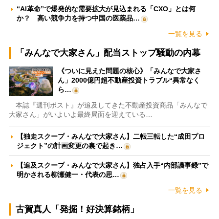
“AI革命”で爆発的な需要拡大が見込まれる「CXO」とは何
か？ 高い競争力を持つ中国の医薬品…
一覧を見る
「みんなで大家さん」配当ストップ騒動の内幕
《ついに見えた問題の核心》「みんなで大家さ
ん」2000億円超不動産投資トラブル“異常なく
ら…
本誌『週刊ポスト』が追及してきた不動産投資商品「みんなで
大家さん」がいよいよ最終局面を迎えている…
【独走スクープ・みんなで大家さん】二転三転した“成田プロ
ジェクト”の計画変更の裏で起き…
【追及スクープ・みんなで大家さん】独占入手“内部議事録”で
明かされる柳瀬健一・代表の思…
一覧を見る
古賀真人「発掘！好決算銘柄」