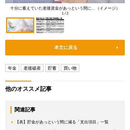
十分に蓄えていた老後資金があっという間に…（イメージ）
1
/
2
本文に戻る
年金
老後破産
貯蓄
買い物
他のオススメ記事
関連記事
【表】貯金があっという間に減る「支出項目」一覧