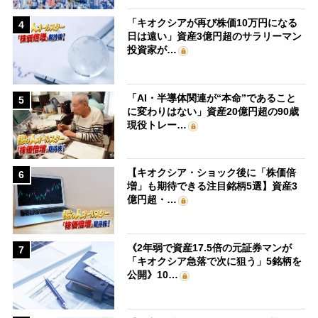
「キオクシアが再び株価10万円になる
4
日は遠い」資産3億円超のサラリーマン
投資家が…
「AI・半導体関連が“本命”であること
5
に変わりはない」資産20億円超の90歳
現役トレー…
【キオクシア・ショック後に「株価倍
6
増」も期待できる注目銘柄5選】資産3
億円超・…
《2年弱で資産17.5倍の元証券マンが
7
「キオクシア急落で次に狙う」5銘柄を
公開》10…