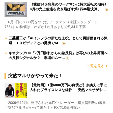
《株価34％急落のワークマンに特大反転の期待》
6月の売上低迷を吹き飛ばす第1四半期決算、…
6月3日に8330円をつけたワークマン（東証スタンダード・
7564）の株価は、わずか1カ月あまりで約34％下落…
三菱重工が「AIインフラの新たな主役」として再評価される気
運 エヌビディアとの提携でAI…
キオクシアHD「7万円割れからの急反発」は再びの上昇局面へ
の反転シグナルか？ 市場のムー…
一覧を見る
突然マルサがやって来た！
【最終回】1億6000万円の負債と引き換えに手に
入れたプライスレスな経験 ｜ 突然マルサがや…
2009年12月に発行された元FXトレーダー・磯貝清明氏の著書
『突然マルサがやって来た！～FXで10億円稼い…