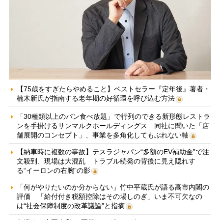
【75歳をすぎたらやめること】ベストセラー『定年後』著者・
楠木新氏が指南する老年期の好循環を呼び込む方法
「30種類以上のパン食べ放題」で行列のできる新形態レストラ
ンを手掛けるサンマルクホールディングス 同社に聞いた「店
舗展開のコンセプト」、事業を多角化してもぶれない軸
【納車時に複数の事故】テスラジャパン“多額のEV補助金”で注
文殺到、現場は大混乱 トラブル続発の背後に見え隠れす
る“イーロンの右腕”の影
「何がやりたいのか分からない」竹中平蔵氏が語る高市内閣の
評価 「給付付き税額控除はその場しのぎ」いま不可欠なの
は“社会保障制度の改革議論”と指摘