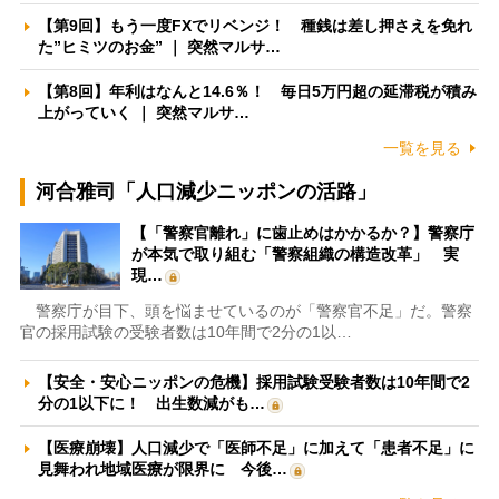
【第9回】もう一度FXでリベンジ！ 種銭は差し押さえを免れ
た”ヒミツのお金” ｜ 突然マルサ…
【第8回】年利はなんと14.6％！ 毎日5万円超の延滞税が積み
上がっていく ｜ 突然マルサ…
一覧を見る
河合雅司「人口減少ニッポンの活路」
【「警察官離れ」に歯止めはかかるか？】警察庁
が本気で取り組む「警察組織の構造改革」 実
現…
警察庁が目下、頭を悩ませているのが「警察官不足」だ。警察
官の採用試験の受験者数は10年間で2分の1以…
【安全・安心ニッポンの危機】採用試験受験者数は10年間で2
分の1以下に！ 出生数減がも…
【医療崩壊】人口減少で「医師不足」に加えて「患者不足」に
見舞われ地域医療が限界に 今後…