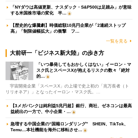
「NYダウは高値更新、ナスダック・S&P500は足踏み」が意味
する米国株市場の変化 半…
【歴史的な爆騰劇】時価総額10兆円企業が「2連続ストップ
高」「制限値幅拡大」の衝撃 フ…
一覧を見る
大前研一「ビジネス新大陸」の歩き方
「いつ暴発してもおかしくはない」イーロン・マ
スク氏とスペースXが抱えるリスクの数々「絶対
的…
宇宙開発企業「スペースX」の上場で史上初の「兆万長者（ト
リリオネア）」となったイーロン・マスク氏。…
【3メガバンクは純利益5兆円超】銀行、商社、ゼネコンは最高
益続出の一方で、中小企業・…
急増する中国企業の“国籍ロンダリング” SHEIN、TikTok、
Temu…本社機能を海外に移転させ…