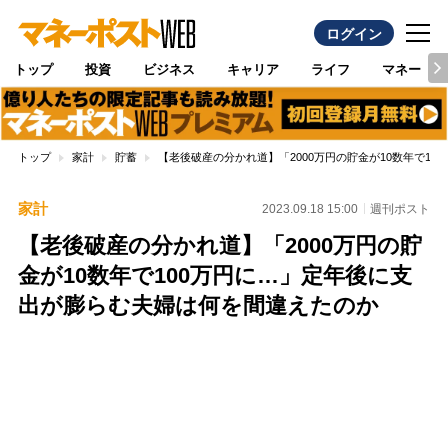
ログイン
トップ
投資
ビジネス
キャリア
ライフ
マネー
トップ
家計
貯蓄
【老後破産の分かれ道】「2000万円の貯金が10数年で1
家計
2023.09.18 15:00
週刊ポスト
【老後破産の分かれ道】「2000万円の貯
金が10数年で100万円に…」定年後に支
出が膨らむ夫婦は何を間違えたのか
Loaded
:
100.00%
/
Unmute