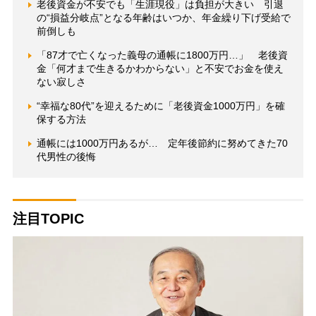
老後資金が不安でも「生涯現役」は負担が大きい 引退
の“損益分岐点”となる年齢はいつか、年金繰り下げ受給で
前倒しも
「87才で亡くなった義母の通帳に1800万円…」 老後資
金「何才まで生きるかわからない」と不安でお金を使え
ない寂しさ
“幸福な80代”を迎えるために「老後資金1000万円」を確
保する方法
通帳には1000万円あるが… 定年後節約に努めてきた70
代男性の後悔
注目TOPIC