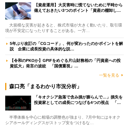
【資産運用】大災害時に慌てないために平時から
備えておきたい3つのポイント「資産の棚卸し…
大規模な災害が起きると、株式市場が大きく動いたり、取引環
境が不安定になったりすることがある。一方…
5年ぶり改訂の「CGコード」、何が変わったのかポイントを解
説 企業に成長投資の具体的な説…
【令和のPKOか】GPIFをめぐる片山財務相の「円資産への投
資拡大」発言の波紋 「国債重視」…
一覧を見る
森口亮「まるわかり市況分析」
「キオクシア急落で含み損が膨らんで…」損失を
投資家としての成長につなげる4つの視点 「…
半導体株を中心に相場の調整色が強まり、7月中旬にはキオク
シアホールディングスがストップ安をつけるな…