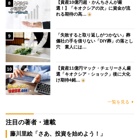
【資産10億円超・かんちさんが厳
8
選！】「キオクシアの次」に資金が流
れる期待の高…
「失敗すると取り返しがつかない」葬
9
儀社の手を借りない「DIY葬」の落とし
穴 素人には…
【資産11億円マック・チェリーさん厳
10
選「キオクシア・ショック」後に大化
け期待4銘…
一覧を見る
注目の著者・連載
藤川里絵「さあ、投資を始めよう！」