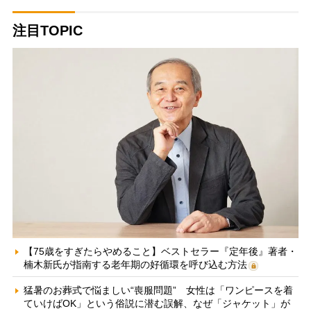
注目TOPIC
【75歳をすぎたらやめること】ベストセラー『定年後』著者・
楠木新氏が指南する老年期の好循環を呼び込む方法
猛暑のお葬式で悩ましい“喪服問題” 女性は「ワンピースを着
ていけばOK」という俗説に潜む誤解、なぜ「ジャケット」が