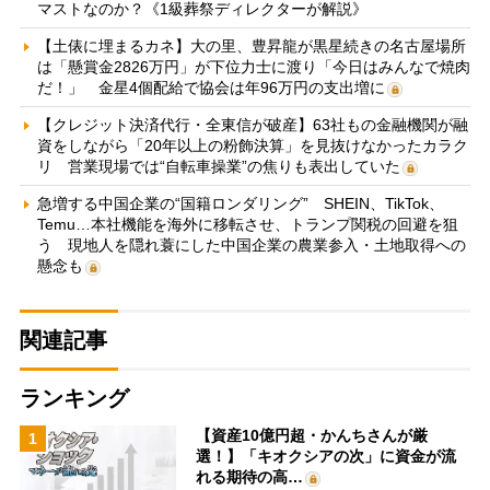
マストなのか？《1級葬祭ディレクターが解説》
【土俵に埋まるカネ】大の里、豊昇龍が黒星続きの名古屋場所
は「懸賞金2826万円」が下位力士に渡り「今日はみんなで焼肉
だ！」 金星4個配給で協会は年96万円の支出増に
【クレジット決済代行・全東信が破産】63社もの金融機関が融
資をしながら「20年以上の粉飾決算」を見抜けなかったカラク
リ 営業現場では“自転車操業”の焦りも表出していた
急増する中国企業の“国籍ロンダリング” SHEIN、TikTok、
Temu…本社機能を海外に移転させ、トランプ関税の回避を狙
う 現地人を隠れ蓑にした中国企業の農業参入・土地取得への
懸念も
関連記事
ランキング
【資産10億円超・かんちさんが厳
1
選！】「キオクシアの次」に資金が流
れる期待の高…