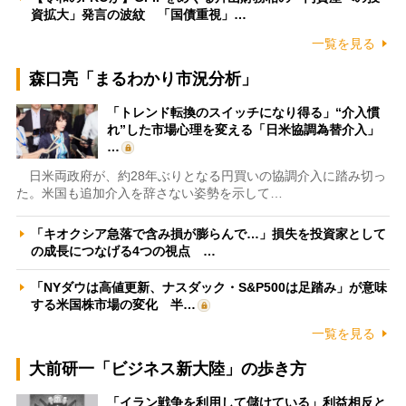
資拡大」発言の波紋 「国債重視」…
一覧を見る
森口亮「まるわかり市況分析」
「トレンド転換のスイッチになり得る」“介入慣
れ”した市場心理を変える「日米協調為替介入」
…
日米両政府が、約28年ぶりとなる円買いの協調介入に踏み切っ
た。米国も追加介入を辞さない姿勢を示して…
「キオクシア急落で含み損が膨らんで…」損失を投資家として
の成長につなげる4つの視点 …
「NYダウは高値更新、ナスダック・S&P500は足踏み」が意味
する米国株市場の変化 半…
一覧を見る
大前研一「ビジネス新大陸」の歩き方
「イラン戦争を利用して儲けている」利益相反と