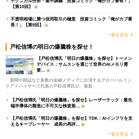
テクニカル分析・集中講義 投資コミック「俺がカブ番長！」
【第10回】
不透明相場に勝つ信用取引の極意 投資コミック「俺がカブ番
長！」【第9回】
一覧を見る
戸松信博の明日の爆騰株を探せ！
【戸松信博氏「明日の爆騰株」を探せ】トーメン
デバイス：サムスンを通じて世界のAIメモリ需
要…
新聞や雑誌など多数の金融メディアに出演するグローバルリン
クアドバイザーズ代表の戸松信博氏が、最新…
【戸松信博氏「明日の爆騰株」を探せ】レーザーテック：最先
端半導体の製造に不可欠な検査装…
【戸松信博氏「明日の爆騰株」を探せ】TDK：AIインフラを支
えるキープレーヤー 成長の再評…
一覧を見る