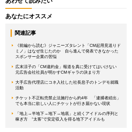
あわせて読みたい
あなたにオススメ
関連記事
《前編から読む》ジャニーズタレント「CM起用見送りド
ミノ」はなぜ生じたのか 自ら進んで発表できなかった
スポンサー企業の苦悩
広末涼子の「CM違約金」報道を真に受けてはいけない
元広告会社社員が明かすCMギャラの決まり方
大手広告代理店にコネ入社した社長息子のトンデモ就職
活動
チケット不正転売禁止法施行から約4年 「逮捕者続出」
でも本当に欲しい人にチケットが行き届かない現状
「地上→半地下→地下→地底」と続くアイドルの序列と
稼ぎ方 “太客”で安定収入を得る地下アイドルも