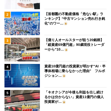
【首都圏の不動産価格「危ない駅」ラ
2
ンキング】“中古マンション売れ行き鈍
化”のワー…
【億り人オールスターが狙う20銘柄】
3
「総資産69億円超」90歳現役トレーダ
ーから“10…
資産10億円超の投資家が明かす“AI・半
4
導体相場に乗らなかった理由” フルポ
ジション…
「キオクシアが今後も利益を出し続け
5
るかは分からない」資産11億円の個人
投資家が…