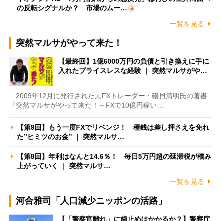
の反転シグナルか？ 市場のムー…
一覧を見る
突然マルサがやって来た！
【最終回】1億6000万円の負債と引き換えに手に
入れたプライスレスな経験 ｜ 突然マルサがや…
2009年12月に発行された元FXトレーダー・磯貝清明氏の著書
『突然マルサがやって来た！～FXで10億円稼い…
【第9回】もう一度FXでリベンジ！ 種銭は差し押さえを免れ
た”ヒミツのお金” ｜ 突然マルサ…
【第8回】年利はなんと14.6％！ 毎日5万円超の延滞税が積み
上がっていく ｜ 突然マルサ…
一覧を見る
河合雅司「人口減少ニッポンの活路」
【「警察官離れ」に歯止めはかかるか？】警察庁