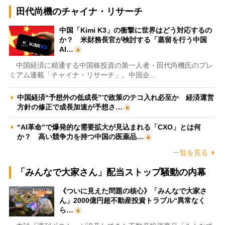
田代尚機のチャイナ・リサーチ
中国「Kimi K3」の衝撃に世界はどう対応するの
か？ 米財務長官が検討する「蒸留を行う中国
AI…
中国経済に精通する中国株投資の第一人者・田代尚機氏のプレ
ミアム連載「チャイナ・リサーチ」。中国企…
中国経済“予想外の低成長”で政策のテコ入れ必至か 経済運営
方針の修正で成長加速が予想さ…
“AI革命”で爆発的な需要拡大が見込まれる「CXO」とは何
か？ 高い競争力を持つ中国の医薬品…
一覧を見る
「みんなで大家さん」配当ストップ騒動の内幕
《ついに見えた問題の核心》「みんなで大家さ
ん」2000億円超不動産投資トラブル“異常なく
ら…