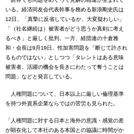
財界でも問題をめぐって見解の相違が生まれて
いる。経済同友会代表幹事を務める新浪剛史氏は
12日、「真摯に反省しているか、大変疑わしい」
「（社名継続は）被害者がどう思うか真剣に考え
るべき」と厳しく批判。一方、経団連の十倉雅
和・会長は9月19日、性加害問題を「断じて許され
るものではない」としつつ「タレントはある意味
被害者。活躍の機会を長きにわたって奪うことは
問題」などと発言している。
人権問題について、日本以上に厳しい倫理基準
を持つ外資系企業ならではの苦労も見られた。
「人権問題に対する日本と海外の意識・感覚の差
が顕在化して本社のある本国との協議に時間がか