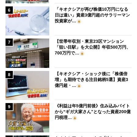
「キオクシアが再び株価10万円になる
6
日は遠い」資産3億円超のサラリーマン
投資家が…
【世帯年収別・東京23区マンション
7
「狙い目駅」を大公開】年収500万円、
700万円で…
【キオクシア・ショック後に「株価倍
8
増」も期待できる注目銘柄5選】資産3
億円超・…
《利益は年5億円前後》住み込みバイト
9
から“ギガ大家さん”となった資産200億
円税理…