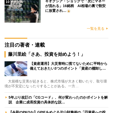
キオクシア・ショックで「次にマネー
10
が流れる」16銘柄 AI相場の裏で割安
に放置され…
一覧を見る
注目の著者・連載
藤川里絵「さあ、投資を始めよう！」
【資産運用】大災害時に慌てないために平時から
備えておきたい3つのポイント「資産の棚卸し…
大規模な災害が起きると、株式市場が大きく動いたり、取引環
境が不安定になったりすることがある。一方…
5年ぶり改訂の「CGコード」、何が変わったのかポイントを解
説 企業に成長投資の具体的な説…
【令和のPKOか】GPIFをめぐる片山財務相の「円資産への投