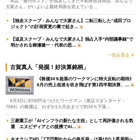
本誌『週刊ポスト』が追及してきた不動産投資商品「みんなで
大家さん」がいよいよ最終局面を迎えている…
【独走スクープ・みんなで大家さん】二転三転した“成田プロ
ジェクト”の計画変更の裏で起き…
【追及スクープ・みんなで大家さん】独占入手“内部議事録”で
明かされる柳瀬健一・代表の思…
一覧を見る
古賀真人「発掘！好決算銘柄」
《株価34％急落のワークマンに特大反転の期待》
6月の売上低迷を吹き飛ばす第1四半期決算、…
6月3日に8330円をつけたワークマン（東証スタンダード・
7564）の株価は、わずか1カ月あまりで約34％下落…
三菱重工が「AIインフラの新たな主役」として再評価される気
運 エヌビディアとの提携でAI…
キオクシアHD「7万円割れからの急反発」は再びの上昇局面へ