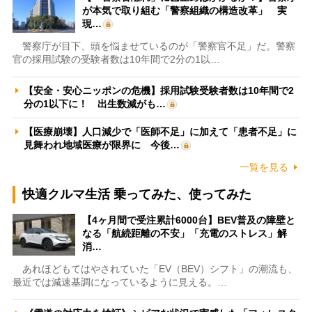
が本気で取り組む「警察組織の構造改革」 実
現…
警察庁が目下、頭を悩ませているのが「警察官不足」だ。警察
官の採用試験の受験者数は10年間で2分の1以…
【安全・安心ニッポンの危機】採用試験受験者数は10年間で2
分の1以下に！ 出生数減がも…
【医療崩壊】人口減少で「医師不足」に加えて「患者不足」に
見舞われ地域医療が限界に 今後…
一覧を見る
快適クルマ生活 乗ってみた、使ってみた
【4ヶ月間で受注累計6000台】BEV普及の障壁と
なる「航続距離の不安」「充電のストレス」解
消…
あれほどもてはやされていた「EV（BEV）シフト」の潮流も、
最近では減速基調になっているように見える。…