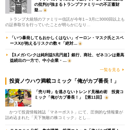
の批判が強まるトランプファミリーの不正蓄財
疑…
トランプ大統領のファミリー信託が今年1～3月に3000回以上も
の証券取引を行っていたことが明らかになり…
「いつ暴発してもおかしくはない」イーロン・マスク氏とスペ
ースXが抱えるリスクの数々「絶対…
【3メガバンクは純利益5兆円超】銀行、商社、ゼネコンは最高
益続出の一方で、中小企業・…
一覧を見る
投資ノウハウ満載コミック「俺がカブ番長！」
「売り時」を逃さないトレンド見極め術 投資コ
ミック「俺がカブ番長！」【第11回】
かつて投資情報雑誌「マネーポスト」にて、圧倒的な情報量が
詰め込まれた「天下無敵の株コミック」とし…