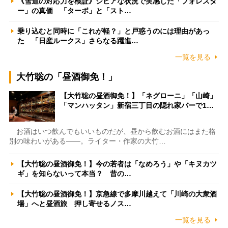
《雪道の対応力を検証》シビアな状況で実感した「フォレスタ
ー」の真価 「ターボ」と「スト…
乗り込むと同時に「これが軽？」と戸惑うのには理由があっ
た 「日産ルークス」さらなる躍進…
一覧を見る
大竹聡の「昼酒御免！」
【大竹聡の昼酒御免！】「ネグローニ」「山崎」
「マンハッタン」新宿三丁目の隠れ家バーで1…
お酒はいつ飲んでもいいものだが、昼から飲むお酒にはまた格
別の味わいがある――。ライター・作家の大竹…
【大竹聡の昼酒御免！】今の若者は「なめろう」や「キヌカツ
ギ」を知らないって本当？ 昔の…
【大竹聡の昼酒御免！】京急線で多摩川越えて「川崎の大衆酒
場」へと昼酒旅 押し寄せるノス…
一覧を見る