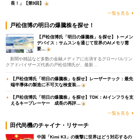
長！」【第9回】
一覧を見る
戸松信博の明日の爆騰株を探せ！
【戸松信博氏「明日の爆騰株」を探せ】トーメン
デバイス：サムスンを通じて世界のAIメモリ需
要…
新聞や雑誌など多数の金融メディアに出演するグローバルリン
クアドバイザーズ代表の戸松信博氏が、最新…
【戸松信博氏「明日の爆騰株」を探せ】レーザーテック：最先
端半導体の製造に不可欠な検査装…
【戸松信博氏「明日の爆騰株」を探せ】TDK：AIインフラを支
えるキープレーヤー 成長の再評…
一覧を見る
田代尚機のチャイナ・リサーチ
中国「Kimi K3」の衝撃に世界はどう対応するの