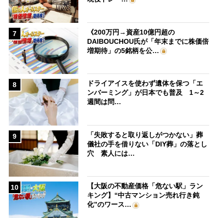
《200万円→資産10億円超の
7
DAIBOUCHOU氏が「年末までに株価倍
増期待」の5銘柄を公…
ドライアイスを使わず遺体を保つ「エ
8
ンバーミング」が日本でも普及 1～2
週間は問…
「失敗すると取り返しがつかない」葬
9
儀社の手を借りない「DIY葬」の落とし
穴 素人には…
【大阪の不動産価格「危ない駅」ラン
10
キング】“中古マンション売れ行き鈍
化”のワース…