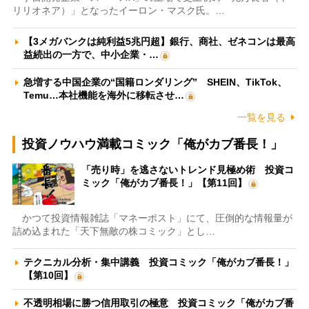
リリオネア）」となったイーロン・マスク氏。…
【3メガバンクは純利益5兆円超】銀行、商社、ゼネコンは最高
益続出の一方で、中小企業・…
急増する中国企業の“国籍ロンダリング” SHEIN、TikTok、
Temu…本社機能を海外に移転させ…
一覧を見る
投資ノウハウ満載コミック「俺がカブ番長！」
「売り時」を逃さないトレンド見極め術 投資コ
ミック「俺がカブ番長！」【第11回】
かつて投資情報雑誌「マネーポスト」にて、圧倒的な情報量が
詰め込まれた「天下無敵の株コミック」とし…
テクニカル分析・集中講義 投資コミック「俺がカブ番長！」
【第10回】
不透明相場に勝つ信用取引の極意 投資コミック「俺がカブ番