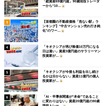
「総資産69億円超」90歳現役トレーダ
ーから“10…
【首都圏の不動産価格「危ない駅」ラ
3
ンキング】“中古マンション売れ行き鈍
化”のワー…
「キオクシアが再び株価10万円になる
4
日は遠い」資産3億円超のサラリーマン
投資家が…
「キオクシアが今後も利益を出し続け
5
るかは分からない」資産11億円の個人
投資家が…
「AI・半導体関連が“本命”であること
6
に変わりはない」資産20億円超の90歳
現役トレー…