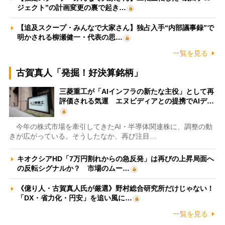
ジェクト”の計画変更の裏で起き…
【追及スクープ・みんなで大家さん】独占入手“内部議事録”で
明かされる柳瀬健一・代表の思…
一覧を見る
古賀真人「発掘！好決算銘柄」
三菱重工が「AIインフラの新たな主役」として再
評価される気運 エヌビディアとの提携でAIデ…
今年の株式市場を牽引してきたAI・半導体関連株に、調整の動
きが広がっている。そうしたなか、再び注目…
キオクシアHD「7万円割れからの急反発」は再びの上昇局面へ
の反転シグナルか？ 市場のムー…
《億り人・古賀真人氏が厳選》野村総合研究所だけじゃない！
「DX・省力化・円安」を追い風に…
一覧を見る