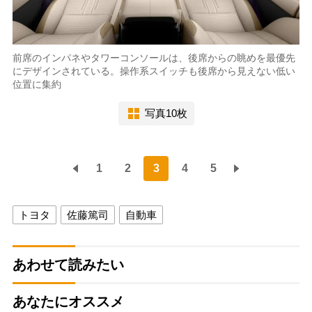
前席のインパネやタワーコンソールは、後席からの眺めを最優先
にデザインされている。操作系スイッチも後席から見えない低い
位置に集約
写真10枚
1
2
3
4
5
トヨタ
佐藤篤司
自動車
あわせて読みたい
あなたにオススメ