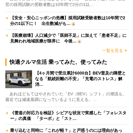
官の採用試験の受験者数は10年間で2分の1以…
【安全・安心ニッポンの危機】採用試験受験者数は10年間で2
分の1以下に！ 出生数減がも…
【医療崩壊】人口減少で「医師不足」に加えて「患者不足」に
見舞われ地域医療が限界に 今後…
一覧を見る
快適クルマ生活 乗ってみた、使ってみた
【4ヶ月間で受注累計6000台】BEV普及の障壁と
なる「航続距離の不安」「充電のストレス」解
消…
あれほどもてはやされていた「EV（BEV）シフト」の潮流も、
最近では減速基調になっているように見える。…
《雪道の対応力を検証》シビアな状況で実感した「フォレスタ
ー」の真価 「ターボ」と「スト…
乗り込むと同時に「これが軽？」と戸惑うのには理由があっ