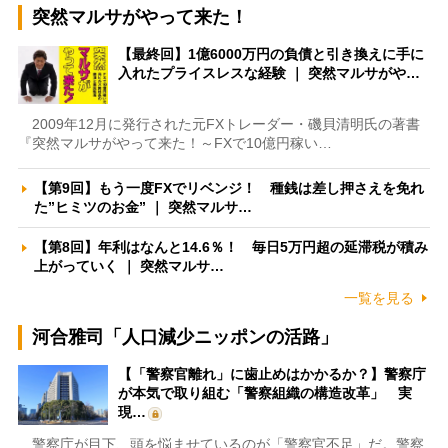
突然マルサがやって来た！
【最終回】1億6000万円の負債と引き換えに手に
入れたプライスレスな経験 ｜ 突然マルサがや…
2009年12月に発行された元FXトレーダー・磯貝清明氏の著書
『突然マルサがやって来た！～FXで10億円稼い…
【第9回】もう一度FXでリベンジ！ 種銭は差し押さえを免れ
た”ヒミツのお金” ｜ 突然マルサ…
【第8回】年利はなんと14.6％！ 毎日5万円超の延滞税が積み
上がっていく ｜ 突然マルサ…
一覧を見る
河合雅司「人口減少ニッポンの活路」
【「警察官離れ」に歯止めはかかるか？】警察庁
が本気で取り組む「警察組織の構造改革」 実
現…
警察庁が目下、頭を悩ませているのが「警察官不足」だ。警察