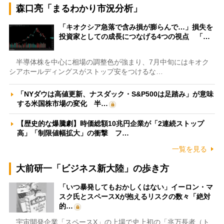
森口亮「まるわかり市況分析」
「キオクシア急落で含み損が膨らんで…」損失を
投資家としての成長につなげる4つの視点 「…
半導体株を中心に相場の調整色が強まり、7月中旬にはキオク
シアホールディングスがストップ安をつけるな…
「NYダウは高値更新、ナスダック・S&P500は足踏み」が意味
する米国株市場の変化 半…
【歴史的な爆騰劇】時価総額10兆円企業が「2連続ストップ
高」「制限値幅拡大」の衝撃 フ…
一覧を見る
大前研一「ビジネス新大陸」の歩き方
「いつ暴発してもおかしくはない」イーロン・マ
スク氏とスペースXが抱えるリスクの数々「絶対
的…
宇宙開発企業「スペースX」の上場で史上初の「兆万長者（ト