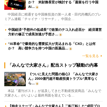
か？ 米財務長官が検討する「蒸留を行う中国
AI…
中国経済に精通する中国株投資の第一人者・田代尚機氏のプレ
ミアム連載「チャイナ・リサーチ」。中国企…
中国経済“予想外の低成長”で政策のテコ入れ必至か 経済運営
方針の修正で成長加速が予想さ…
“AI革命”で爆発的な需要拡大が見込まれる「CXO」とは何
か？ 高い競争力を持つ中国の医薬品…
一覧を見る
「みんなで大家さん」配当ストップ騒動の内幕
《ついに見えた問題の核心》「みんなで大家さ
ん」2000億円超不動産投資トラブル“異常なく
ら…
本誌『週刊ポスト』が追及してきた不動産投資商品「みんなで
大家さん」がいよいよ最終局面を迎えている…
【独走スクープ・みんなで大家さん】二転三転した“成田プロ