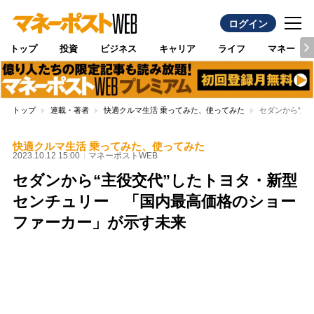
ログイン
トップ
投資
ビジネス
キャリア
ライフ
マネー
トップ
連載・著者
快適クルマ生活 乗ってみた、使ってみた
セダンから“主
快適クルマ生活 乗ってみた、使ってみた
2023.10.12 15:00
マネーポストWEB
セダンから“主役交代”したトヨタ・新型
センチュリー 「国内最高価格のショー
ファーカー」が示す未来
Loaded
:
100.00%
/
Unmute