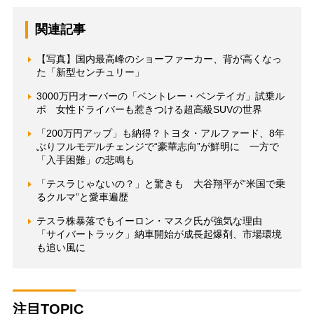
関連記事
【写真】国内最高峰のショーファーカー、背が高くなっ
た「新型センチュリー」
3000万円オーバーの「ベントレー・ベンテイガ」試乗ル
ポ 女性ドライバーも惹きつける超高級SUVの世界
「200万円アップ」も納得？トヨタ・アルファード、8年
ぶりフルモデルチェンジで“豪華志向”が鮮明に 一方で
「入手困難」の悲鳴も
「テスラじゃないの？」と驚きも 大谷翔平が“米国で乗
るクルマ”と愛車遍歴
テスラ株暴落でもイーロン・マスク氏が強気な理由
「サイバートラック」納車開始が成長起爆剤、市場環境
も追い風に
注目TOPIC