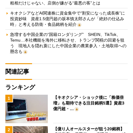
粗相だけじゃない、店側が嫌がる“最悪の客”とは
キオクシアなどAI関連株に資金集中で“割安になった成長株”に
投資妙味 資産1.5億円超の坂本慎太郎さんが「絶好の仕込み
時」と考える防衛・食品銘柄を紹介
急増する中国企業の“国籍ロンダリング” SHEIN、TikTok、
Temu…本社機能を海外に移転させ、トランプ関税の回避を狙
う 現地人を隠れ蓑にした中国企業の農業参入・土地取得への
懸念も
関連記事
ランキング
【キオクシア・ショック後に「株価倍
1
増」も期待できる注目銘柄5選】資産3
億円超・…
【億り人オールスターが狙う20銘柄】
2