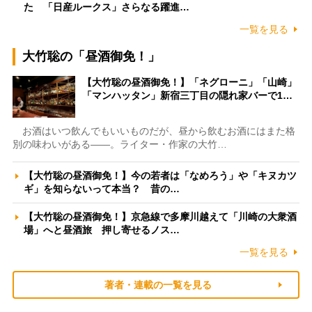
た 「日産ルークス」さらなる躍進…
一覧を見る
大竹聡の「昼酒御免！」
【大竹聡の昼酒御免！】「ネグローニ」「山崎」
「マンハッタン」新宿三丁目の隠れ家バーで1…
お酒はいつ飲んでもいいものだが、昼から飲むお酒にはまた格
別の味わいがある――。ライター・作家の大竹…
【大竹聡の昼酒御免！】今の若者は「なめろう」や「キヌカツ
ギ」を知らないって本当？ 昔の…
【大竹聡の昼酒御免！】京急線で多摩川越えて「川崎の大衆酒
場」へと昼酒旅 押し寄せるノス…
一覧を見る
著者・連載の一覧を見る