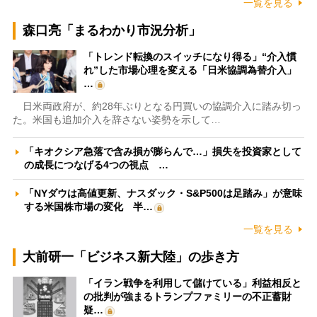
一覧を見る
森口亮「まるわかり市況分析」
「トレンド転換のスイッチになり得る」“介入慣
れ”した市場心理を変える「日米協調為替介入」
…
日米両政府が、約28年ぶりとなる円買いの協調介入に踏み切っ
た。米国も追加介入を辞さない姿勢を示して…
「キオクシア急落で含み損が膨らんで…」損失を投資家として
の成長につなげる4つの視点 …
「NYダウは高値更新、ナスダック・S&P500は足踏み」が意味
する米国株市場の変化 半…
一覧を見る
大前研一「ビジネス新大陸」の歩き方
「イラン戦争を利用して儲けている」利益相反と
の批判が強まるトランプファミリーの不正蓄財
疑…