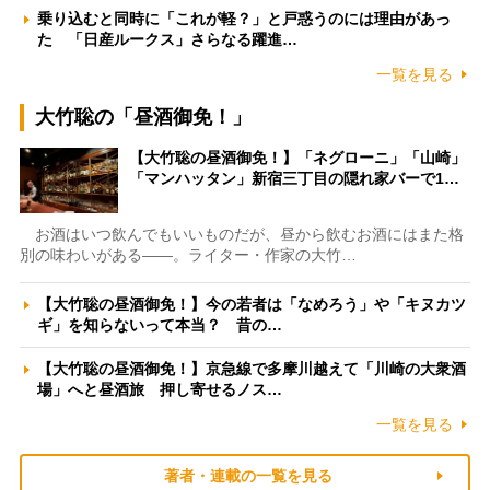
乗り込むと同時に「これが軽？」と戸惑うのには理由があっ
た 「日産ルークス」さらなる躍進…
一覧を見る
大竹聡の「昼酒御免！」
【大竹聡の昼酒御免！】「ネグローニ」「山崎」
「マンハッタン」新宿三丁目の隠れ家バーで1…
お酒はいつ飲んでもいいものだが、昼から飲むお酒にはまた格
別の味わいがある――。ライター・作家の大竹…
【大竹聡の昼酒御免！】今の若者は「なめろう」や「キヌカツ
ギ」を知らないって本当？ 昔の…
【大竹聡の昼酒御免！】京急線で多摩川越えて「川崎の大衆酒
場」へと昼酒旅 押し寄せるノス…
一覧を見る
著者・連載の一覧を見る