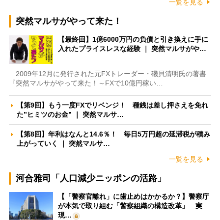
一覧を見る
突然マルサがやって来た！
【最終回】1億6000万円の負債と引き換えに手に
入れたプライスレスな経験 ｜ 突然マルサがや…
2009年12月に発行された元FXトレーダー・磯貝清明氏の著書
『突然マルサがやって来た！～FXで10億円稼い…
【第9回】もう一度FXでリベンジ！ 種銭は差し押さえを免れ
た”ヒミツのお金” ｜ 突然マルサ…
【第8回】年利はなんと14.6％！ 毎日5万円超の延滞税が積み
上がっていく ｜ 突然マルサ…
一覧を見る
河合雅司「人口減少ニッポンの活路」
【「警察官離れ」に歯止めはかかるか？】警察庁
が本気で取り組む「警察組織の構造改革」 実
現…