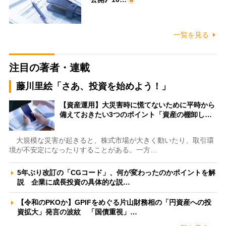
一覧を見る
注目の著者・連載
藤川里絵「さあ、投資を始めよう！」
【資産運用】大災害時に慌てないために平時から
備えておきたい3つのポイント「資産の棚卸し…
大規模な災害が起きると、株式市場が大きく動いたり、取引環
境が不安定になったりすることがある。一方…
5年ぶり改訂の「CGコード」、何が変わったのかポイントを解
説 企業に成長投資の具体的な説…
【令和のPKOか】GPIFをめぐる片山財務相の「円資産への投
資拡大」発言の波紋 「国債重視」…