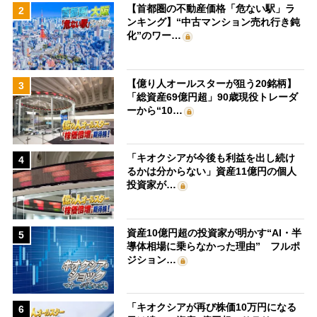
【首都圏の不動産価格「危ない駅」ラ
2
ンキング】“中古マンション売れ行き鈍
化”のワー…
【億り人オールスターが狙う20銘柄】
3
「総資産69億円超」90歳現役トレーダ
ーから“10…
「キオクシアが今後も利益を出し続け
4
るかは分からない」資産11億円の個人
投資家が…
資産10億円超の投資家が明かす“AI・半
5
導体相場に乗らなかった理由” フルポ
ジション…
「キオクシアが再び株価10万円になる
6