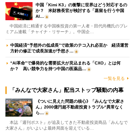
中国「Kimi K3」の衝撃に世界はどう対応するの
か？ 米財務長官が検討する「蒸留を行う中国
AI…
中国経済に精通する中国株投資の第一人者・田代尚機氏のプレ
ミアム連載「チャイナ・リサーチ」。中国企…
中国経済“予想外の低成長”で政策のテコ入れ必至か 経済運営
方針の修正で成長加速が予想さ…
“AI革命”で爆発的な需要拡大が見込まれる「CXO」とは何
か？ 高い競争力を持つ中国の医薬品…
一覧を見る
「みんなで大家さん」配当ストップ騒動の内幕
《ついに見えた問題の核心》「みんなで大家さ
ん」2000億円超不動産投資トラブル“異常なく
ら…
本誌『週刊ポスト』が追及してきた不動産投資商品「みんなで
大家さん」がいよいよ最終局面を迎えている…