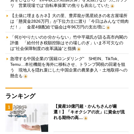
リ 営業現場では“自転車操業”の焦りも表出していた
【土俵に埋まるカネ】大の里、豊昇龍が黒星続きの名古屋場所
は「懸賞金2826万円」が下位力士に渡り「今日はみんなで焼肉
だ！」 金星4個配給で協会は年96万円の支出増に
「何がやりたいのか分からない」竹中平蔵氏が語る高市内閣の
評価 「給付付き税額控除はその場しのぎ」いま不可欠なの
は“社会保障制度の改革議論”と指摘
急増する中国企業の“国籍ロンダリング” SHEIN、TikTok、
Temu…本社機能を海外に移転させ、トランプ関税の回避を狙
う 現地人を隠れ蓑にした中国企業の農業参入・土地取得への
懸念も
ランキング
【資産10億円超・かんちさんが厳
1
選！】「キオクシアの次」に資金が流
れる期待の高…