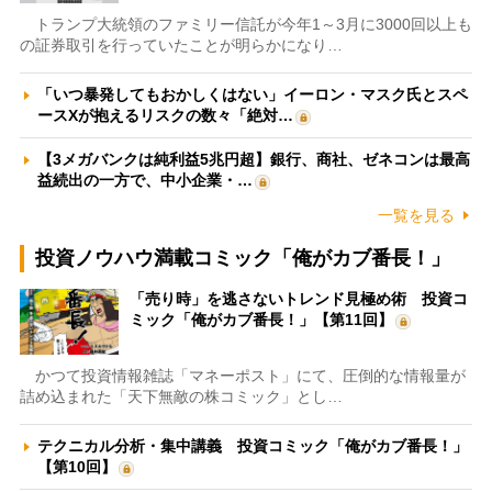
トランプ大統領のファミリー信託が今年1～3月に3000回以上も
の証券取引を行っていたことが明らかになり…
「いつ暴発してもおかしくはない」イーロン・マスク氏とスペ
ースXが抱えるリスクの数々「絶対…
【3メガバンクは純利益5兆円超】銀行、商社、ゼネコンは最高
益続出の一方で、中小企業・…
一覧を見る
投資ノウハウ満載コミック「俺がカブ番長！」
「売り時」を逃さないトレンド見極め術 投資コ
ミック「俺がカブ番長！」【第11回】
かつて投資情報雑誌「マネーポスト」にて、圧倒的な情報量が
詰め込まれた「天下無敵の株コミック」とし…
テクニカル分析・集中講義 投資コミック「俺がカブ番長！」
【第10回】