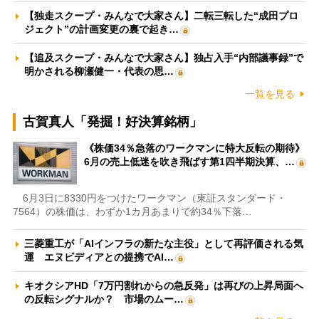
【独走スクープ・みんなで大家さん】二転三転した“成田プロ
ジェクト”の計画変更の裏で起き…
【追及スクープ・みんなで大家さん】独占入手“内部議事録”で
明かされる柳瀬健一・代表の思…
一覧を見る
古賀真人「発掘！好決算銘柄」
《株価34％急落のワークマンに特大反転の期待》
6月の売上低迷を吹き飛ばす第1四半期決算、…
6月3日に8330円をつけたワークマン（東証スタンダード・
7564）の株価は、わずか1カ月あまりで約34％下落…
三菱重工が「AIインフラの新たな主役」として再評価される気
運 エヌビディアとの提携でAI…
キオクシアHD「7万円割れからの急反発」は再びの上昇局面へ
の反転シグナルか？ 市場のムー…