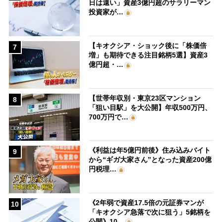
日は遠い」資産3億円超のサラリーマン
投資家が…
【キオクシア・ショック後に「株価倍
7
増」も期待できる注目銘柄5選】資産3
億円超・…
【世帯年収別・東京23区マンション
8
「狙い目駅」を大公開】年収500万円、
700万円で…
《利益は年5億円前後》住み込みバイト
9
から“ギガ大家さん”となった資産200億
円税理…
《2年弱で資産17.5倍の元証券マンが
10
「キオクシア急落で次に狙う」5銘柄を
公開》10…