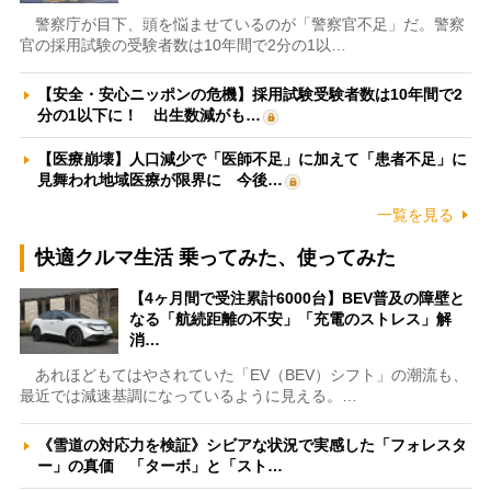
警察庁が目下、頭を悩ませているのが「警察官不足」だ。警察
官の採用試験の受験者数は10年間で2分の1以…
【安全・安心ニッポンの危機】採用試験受験者数は10年間で2
分の1以下に！ 出生数減がも…
【医療崩壊】人口減少で「医師不足」に加えて「患者不足」に
見舞われ地域医療が限界に 今後…
一覧を見る
快適クルマ生活 乗ってみた、使ってみた
【4ヶ月間で受注累計6000台】BEV普及の障壁と
なる「航続距離の不安」「充電のストレス」解
消…
あれほどもてはやされていた「EV（BEV）シフト」の潮流も、
最近では減速基調になっているように見える。…
《雪道の対応力を検証》シビアな状況で実感した「フォレスタ
ー」の真価 「ターボ」と「スト…