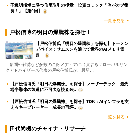
不透明相場に勝つ信用取引の極意 投資コミック「俺がカブ番
長！」【第9回】
一覧を見る
戸松信博の明日の爆騰株を探せ！
【戸松信博氏「明日の爆騰株」を探せ】トーメン
デバイス：サムスンを通じて世界のAIメモリ需
要…
新聞や雑誌など多数の金融メディアに出演するグローバルリン
クアドバイザーズ代表の戸松信博氏が、最新…
【戸松信博氏「明日の爆騰株」を探せ】レーザーテック：最先
端半導体の製造に不可欠な検査装…
【戸松信博氏「明日の爆騰株」を探せ】TDK：AIインフラを支
えるキープレーヤー 成長の再評…
一覧を見る
田代尚機のチャイナ・リサーチ