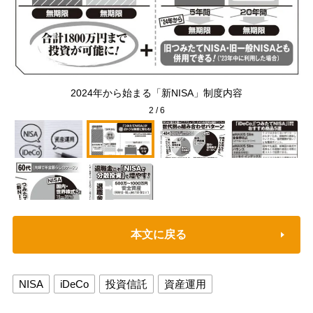
2024年から始まる「新NISA」制度内容
2
/
6
本文に戻る
NISA
iDeCo
投資信託
資産運用