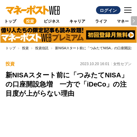
ログイン
トップ
投資
ビジネス
キャリア
ライフ
マネー
トップ
投資
投資信託
新NISAスタート前に「つみたてNISA」の口座開設急
投資
2023.10.20 16:01
女性セブン
新NISAスタート前に「つみたてNISA」
の口座開設急増 一方で「iDeCo」の注
目度が上がらない理由
Loaded
:
100.00%
/
Unmute