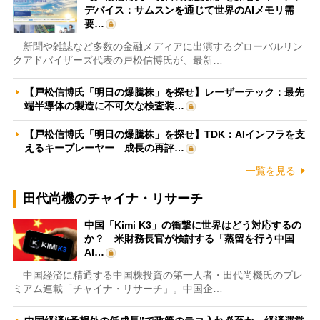
デバイス：サムスンを通じて世界のAIメモリ需
要…
新聞や雑誌など多数の金融メディアに出演するグローバルリン
クアドバイザーズ代表の戸松信博氏が、最新…
【戸松信博氏「明日の爆騰株」を探せ】レーザーテック：最先
端半導体の製造に不可欠な検査装…
【戸松信博氏「明日の爆騰株」を探せ】TDK：AIインフラを支
えるキープレーヤー 成長の再評…
一覧を見る
田代尚機のチャイナ・リサーチ
中国「Kimi K3」の衝撃に世界はどう対応するの
か？ 米財務長官が検討する「蒸留を行う中国
AI…
中国経済に精通する中国株投資の第一人者・田代尚機氏のプレ
ミアム連載「チャイナ・リサーチ」。中国企…