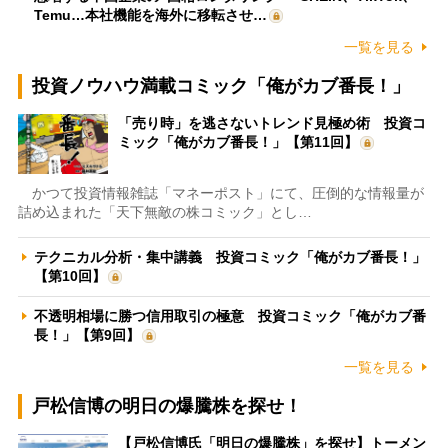
Temu…本社機能を海外に移転させ…
一覧を見る
投資ノウハウ満載コミック「俺がカブ番長！」
「売り時」を逃さないトレンド見極め術 投資コ
ミック「俺がカブ番長！」【第11回】
かつて投資情報雑誌「マネーポスト」にて、圧倒的な情報量が
詰め込まれた「天下無敵の株コミック」とし…
テクニカル分析・集中講義 投資コミック「俺がカブ番長！」
【第10回】
不透明相場に勝つ信用取引の極意 投資コミック「俺がカブ番
長！」【第9回】
一覧を見る
戸松信博の明日の爆騰株を探せ！
【戸松信博氏「明日の爆騰株」を探せ】トーメン