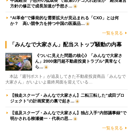
中国経済“予想外の低成長”で政策のテコ入れ必至か 経済運営
方針の修正で成長加速が予想さ…
“AI革命”で爆発的な需要拡大が見込まれる「CXO」とは何
か？ 高い競争力を持つ中国の医薬品…
一覧を見る
「みんなで大家さん」配当ストップ騒動の内幕
《ついに見えた問題の核心》「みんなで大家さ
ん」2000億円超不動産投資トラブル“異常なく
ら…
本誌『週刊ポスト』が追及してきた不動産投資商品「みんなで
大家さん」がいよいよ最終局面を迎えている…
【独走スクープ・みんなで大家さん】二転三転した“成田プロ
ジェクト”の計画変更の裏で起き…
【追及スクープ・みんなで大家さん】独占入手“内部議事録”で
明かされる柳瀬健一・代表の思…
一覧を見る