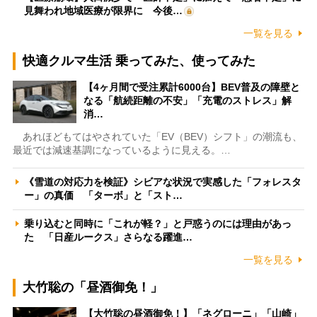
見舞われ地域医療が限界に 今後…
一覧を見る
快適クルマ生活 乗ってみた、使ってみた
【4ヶ月間で受注累計6000台】BEV普及の障壁と
なる「航続距離の不安」「充電のストレス」解
消…
あれほどもてはやされていた「EV（BEV）シフト」の潮流も、
最近では減速基調になっているように見える。…
《雪道の対応力を検証》シビアな状況で実感した「フォレスタ
ー」の真価 「ターボ」と「スト…
乗り込むと同時に「これが軽？」と戸惑うのには理由があっ
た 「日産ルークス」さらなる躍進…
一覧を見る
大竹聡の「昼酒御免！」
【大竹聡の昼酒御免！】「ネグローニ」「山崎」