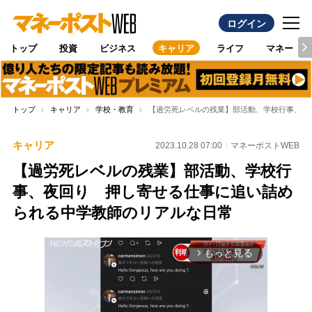
ログイン
トップ
投資
ビジネス
キャリア
ライフ
マネー
トップ
キャリア
学校・教育
【過労死レベルの残業】部活動、学校行事、夜
キャリア
2023.10.28 07:00
マネーポストWEB
【過労死レベルの残業】部活動、学校行
事、夜回り 押し寄せる仕事に追い詰め
られる中学教師のリアルな日常
もっと見る
arrow_forward_ios