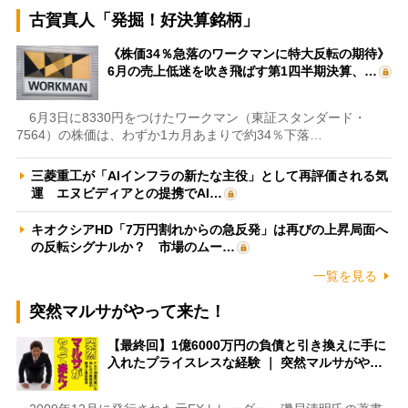
古賀真人「発掘！好決算銘柄」
《株価34％急落のワークマンに特大反転の期待》
6月の売上低迷を吹き飛ばす第1四半期決算、…
6月3日に8330円をつけたワークマン（東証スタンダード・
7564）の株価は、わずか1カ月あまりで約34％下落…
三菱重工が「AIインフラの新たな主役」として再評価される気
運 エヌビディアとの提携でAI…
キオクシアHD「7万円割れからの急反発」は再びの上昇局面へ
の反転シグナルか？ 市場のムー…
一覧を見る
突然マルサがやって来た！
【最終回】1億6000万円の負債と引き換えに手に
入れたプライスレスな経験 ｜ 突然マルサがや…