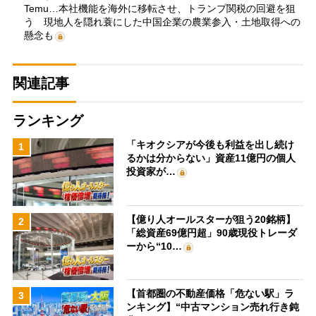
Temu…本社機能を海外に移転させ、トランプ関税の回避を狙
う 現地人を隠れ蓑にした中国企業の農業参入・土地取得への
懸念も
関連記事
ランキング
「キオクシアが今後も利益を出し続け
1
るかは分からない」資産11億円の個人
投資家が…
【億り人オールスターが狙う20銘柄】
2
「総資産69億円超」90歳現役トレーダ
ーから“10…
【首都圏の不動産価格「危ない駅」ラ
3
ンキング】“中古マンション売れ行き鈍