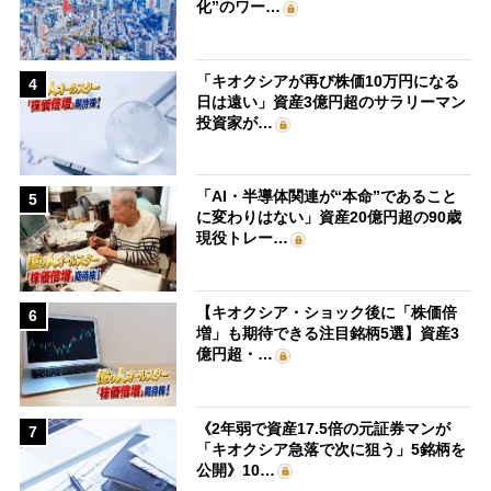
化”のワー…
「キオクシアが再び株価10万円になる
4
日は遠い」資産3億円超のサラリーマン
投資家が…
「AI・半導体関連が“本命”であること
5
に変わりはない」資産20億円超の90歳
現役トレー…
【キオクシア・ショック後に「株価倍
6
増」も期待できる注目銘柄5選】資産3
億円超・…
《2年弱で資産17.5倍の元証券マンが
7
「キオクシア急落で次に狙う」5銘柄を
公開》10…