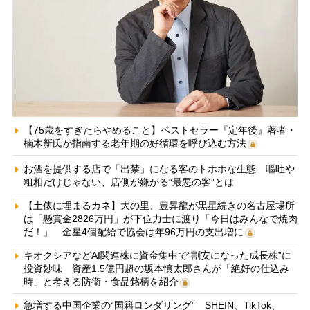
【75歳をすぎたらやめること】ベストセラー『定年後』著者・
楠木新氏が指南する老年期の好循環を呼び込む方法
お酒を提供する店で「出禁」になる客のトホホな生態 嘔吐や
粗相だけじゃない、店側が嫌がる“最悪の客”とは
【土俵に埋まるカネ】大の里、豊昇龍が黒星続きの名古屋場所
は「懸賞金2826万円」が下位力士に渡り「今日はみんなで焼肉
だ！」 金星4個配給で協会は年96万円の支出増に
キオクシアなどAI関連株に資金集中で“割安になった成長株”に
投資妙味 資産1.5億円超の坂本慎太郎さんが「絶好の仕込み
時」と考える防衛・食品銘柄を紹介
急増する中国企業の“国籍ロンダリング” SHEIN、TikTok、