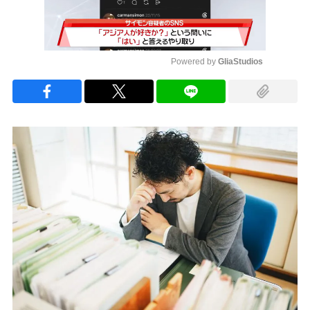
Powered by 
GliaStudios
Mute