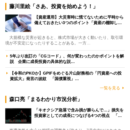
藤川里絵「さあ、投資を始めよう！」
【資産運用】大災害時に慌てないために平時から
備えておきたい3つのポイント「資産の棚卸し…
大規模な災害が起きると、株式市場が大きく動いたり、取引環
境が不安定になったりすることがある。一方…
5年ぶり改訂の「CGコード」、何が変わったのかポイントを解
説 企業に成長投資の具体的な説…
【令和のPKOか】GPIFをめぐる片山財務相の「円資産への投
資拡大」発言の波紋 「国債重視」…
一覧を見る
森口亮「まるわかり市況分析」
「キオクシア急落で含み損が膨らんで…」損失を
投資家としての成長につなげる4つの視点 「…