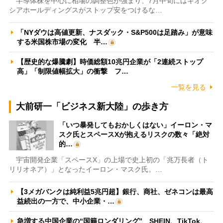
半導体株を中心に相場の調整色が強まり、7月中旬にはキオク
シアホールディングスがストップ安をつけるな…
「NYダウは高値更新、ナスダック・S&P500は足踏み」が意味
する米国株市場の変化 半…
【歴史的な爆騰劇】時価総額10兆円企業が「2連続ストップ
高」「制限値幅拡大」の衝撃 フ…
一覧を見る
大前研一「ビジネス新大陸」の歩き方
「いつ暴発してもおかしくはない」イーロン・マ
スク氏とスペースXが抱えるリスクの数々「絶対
的…
宇宙開発企業「スペースX」の上場で史上初の「兆万長者（ト
リリオネア）」となったイーロン・マスク氏。…
【3メガバンクは純利益5兆円超】銀行、商社、ゼネコンは最高
益続出の一方で、中小企業・…
急増する中国企業の“国籍ロンダリング” SHEIN、TikTok、