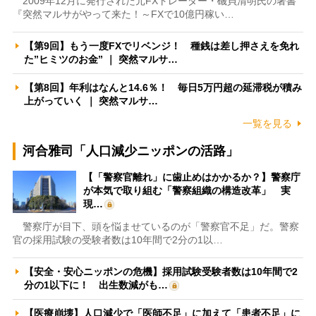
2009年12月に発行された元FXトレーダー・磯貝清明氏の著書
『突然マルサがやって来た！～FXで10億円稼い…
【第9回】もう一度FXでリベンジ！ 種銭は差し押さえを免れ
た”ヒミツのお金” ｜ 突然マルサ…
【第8回】年利はなんと14.6％！ 毎日5万円超の延滞税が積み
上がっていく ｜ 突然マルサ…
一覧を見る
河合雅司「人口減少ニッポンの活路」
【「警察官離れ」に歯止めはかかるか？】警察庁
が本気で取り組む「警察組織の構造改革」 実
現…
警察庁が目下、頭を悩ませているのが「警察官不足」だ。警察
官の採用試験の受験者数は10年間で2分の1以…
【安全・安心ニッポンの危機】採用試験受験者数は10年間で2
分の1以下に！ 出生数減がも…
【医療崩壊】人口減少で「医師不足」に加えて「患者不足」に