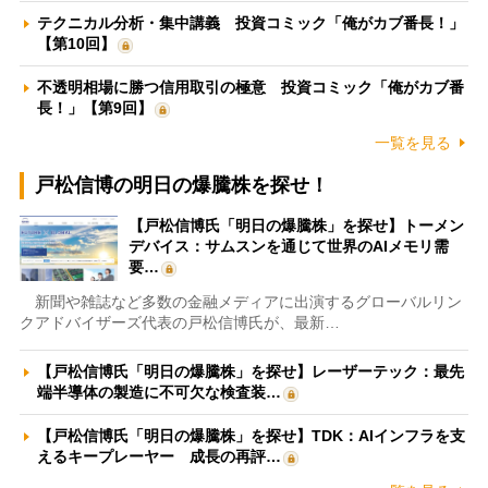
テクニカル分析・集中講義 投資コミック「俺がカブ番長！」
【第10回】
不透明相場に勝つ信用取引の極意 投資コミック「俺がカブ番
長！」【第9回】
一覧を見る
戸松信博の明日の爆騰株を探せ！
【戸松信博氏「明日の爆騰株」を探せ】トーメン
デバイス：サムスンを通じて世界のAIメモリ需
要…
新聞や雑誌など多数の金融メディアに出演するグローバルリン
クアドバイザーズ代表の戸松信博氏が、最新…
【戸松信博氏「明日の爆騰株」を探せ】レーザーテック：最先
端半導体の製造に不可欠な検査装…
【戸松信博氏「明日の爆騰株」を探せ】TDK：AIインフラを支
えるキープレーヤー 成長の再評…