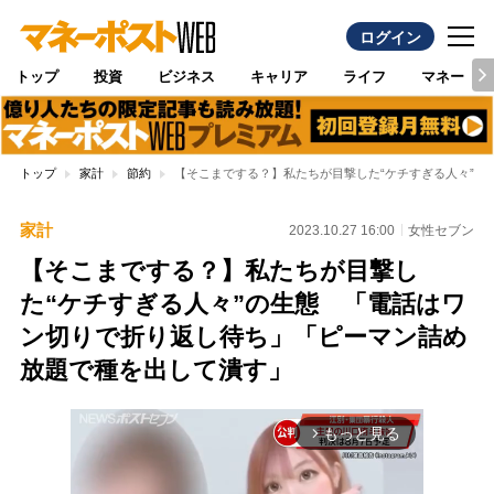
ログイン
トップ
投資
ビジネス
キャリア
ライフ
マネー
トップ
家計
節約
【そこまでする？】私たちが目撃した“ケチすぎる人々”
家計
2023.10.27 16:00
女性セブン
【そこまでする？】私たちが目撃し
た“ケチすぎる人々”の生態 「電話はワ
ン切りで折り返し待ち」「ピーマン詰め
放題で種を出して潰す」
もっと見る
arrow_forward_ios