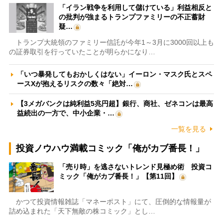
「イラン戦争を利用して儲けている」利益相反と
の批判が強まるトランプファミリーの不正蓄財
疑…
トランプ大統領のファミリー信託が今年1～3月に3000回以上も
の証券取引を行っていたことが明らかになり…
「いつ暴発してもおかしくはない」イーロン・マスク氏とスペ
ースXが抱えるリスクの数々「絶対…
【3メガバンクは純利益5兆円超】銀行、商社、ゼネコンは最高
益続出の一方で、中小企業・…
一覧を見る
投資ノウハウ満載コミック「俺がカブ番長！」
「売り時」を逃さないトレンド見極め術 投資コ
ミック「俺がカブ番長！」【第11回】
かつて投資情報雑誌「マネーポスト」にて、圧倒的な情報量が
詰め込まれた「天下無敵の株コミック」とし…