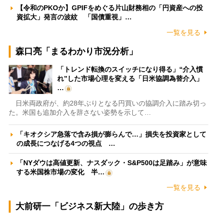
【令和のPKOか】GPIFをめぐる片山財務相の「円資産への投
資拡大」発言の波紋 「国債重視」…
一覧を見る
森口亮「まるわかり市況分析」
「トレンド転換のスイッチになり得る」“介入慣
れ”した市場心理を変える「日米協調為替介入」
…
日米両政府が、約28年ぶりとなる円買いの協調介入に踏み切っ
た。米国も追加介入を辞さない姿勢を示して…
「キオクシア急落で含み損が膨らんで…」損失を投資家として
の成長につなげる4つの視点 …
「NYダウは高値更新、ナスダック・S&P500は足踏み」が意味
する米国株市場の変化 半…
一覧を見る
大前研一「ビジネス新大陸」の歩き方