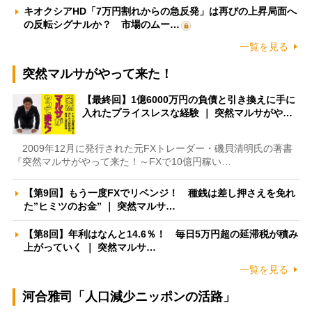
キオクシアHD「7万円割れからの急反発」は再びの上昇局面へ
の反転シグナルか？ 市場のムー…
一覧を見る
突然マルサがやって来た！
【最終回】1億6000万円の負債と引き換えに手に
入れたプライスレスな経験 ｜ 突然マルサがや…
2009年12月に発行された元FXトレーダー・磯貝清明氏の著書
『突然マルサがやって来た！～FXで10億円稼い…
【第9回】もう一度FXでリベンジ！ 種銭は差し押さえを免れ
た”ヒミツのお金” ｜ 突然マルサ…
【第8回】年利はなんと14.6％！ 毎日5万円超の延滞税が積み
上がっていく ｜ 突然マルサ…
一覧を見る
河合雅司「人口減少ニッポンの活路」