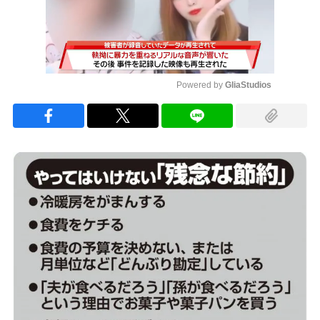
Powered by 
GliaStudios
Mute