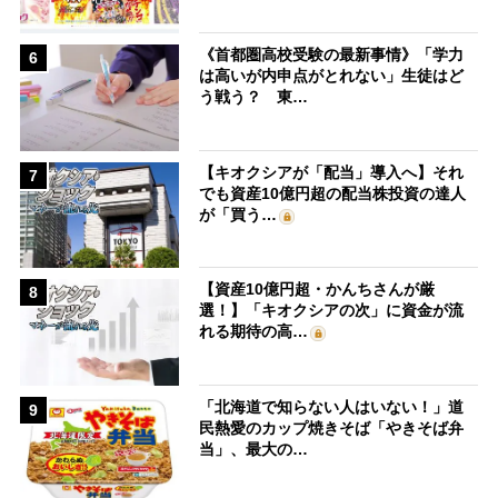
《首都圏高校受験の最新事情》「学力
6
は高いが内申点がとれない」生徒はど
う戦う？ 東…
【キオクシアが「配当」導入へ】それ
7
でも資産10億円超の配当株投資の達人
が「買う…
【資産10億円超・かんちさんが厳
8
選！】「キオクシアの次」に資金が流
れる期待の高…
「北海道で知らない人はいない！」道
9
民熱愛のカップ焼きそば「やきそば弁
当」、最大の…