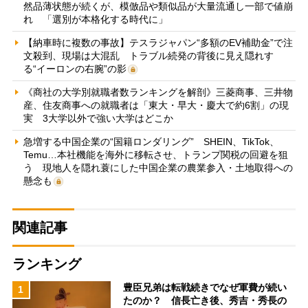
然品薄状態が続くが、模倣品や類似品が大量流通し一部で値崩
れ 「選別が本格化する時代に」
【納車時に複数の事故】テスラジャパン“多額のEV補助金”で注
文殺到、現場は大混乱 トラブル続発の背後に見え隠れす
る“イーロンの右腕”の影
《商社の大学別就職者数ランキングを解剖》三菱商事、三井物
産、住友商事への就職者は「東大・早大・慶大で約6割」の現
実 3大学以外で強い大学はどこか
急増する中国企業の“国籍ロンダリング” SHEIN、TikTok、
Temu…本社機能を海外に移転させ、トランプ関税の回避を狙
う 現地人を隠れ蓑にした中国企業の農業参入・土地取得への
懸念も
関連記事
ランキング
豊臣兄弟は転戦続きでなぜ軍費が続い
1
たのか？ 信長亡き後、秀吉・秀長の