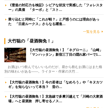
《雪道の対応力を検証》シビアな状況で実感した「フォレスタ
ー」の真価 「ターボ」と「スト…
乗り込むと同時に「これが軽？」と戸惑うのには理由があっ
た 「日産ルークス」さらなる躍進…
一覧を見る
大竹聡の「昼酒御免！」
【大竹聡の昼酒御免！】「ネグローニ」「山崎」
「マンハッタン」新宿三丁目の隠れ家バーで1…
お酒はいつ飲んでもいいものだが、昼から飲むお酒にはまた格
別の味わいがある――。ライター・作家の大竹…
【大竹聡の昼酒御免！】今の若者は「なめろう」や「キヌカツ
ギ」を知らないって本当？ 昔の…
【大竹聡の昼酒御免！】京急線で多摩川越えて「川崎の大衆酒
場」へと昼酒旅 押し寄せるノス…