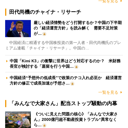
一覧を見る
田代尚機のチャイナ・リサーチ
厳しい経済情勢をどう打開するか？中国の下半期
の「経済運営方針」を読み解く 需要不足対策
が…
中国経済に精通する中国株投資の第一人者・田代尚機氏のプレ
ミアム連載「チャイナ・リサーチ」。中国の…
中国「Kimi K3」の衝撃に世界はどう対応するのか？ 米財務
長官が検討する「蒸留を行う中国…
中国経済“予想外の低成長”で政策のテコ入れ必至か 経済運営
方針の修正で成長加速が予想さ…
一覧を見る
「みんなで大家さん」配当ストップ騒動の内幕
《ついに見えた問題の核心》「みんなで大家さ
ん」2000億円超不動産投資トラブル“異常なく
ら…