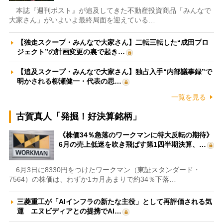
本誌『週刊ポスト』が追及してきた不動産投資商品「みんなで
大家さん」がいよいよ最終局面を迎えている…
【独走スクープ・みんなで大家さん】二転三転した“成田プロ
ジェクト”の計画変更の裏で起き…
【追及スクープ・みんなで大家さん】独占入手“内部議事録”で
明かされる柳瀬健一・代表の思…
一覧を見る
古賀真人「発掘！好決算銘柄」
《株価34％急落のワークマンに特大反転の期待》
6月の売上低迷を吹き飛ばす第1四半期決算、…
6月3日に8330円をつけたワークマン（東証スタンダード・
7564）の株価は、わずか1カ月あまりで約34％下落…
三菱重工が「AIインフラの新たな主役」として再評価される気
運 エヌビディアとの提携でAI…