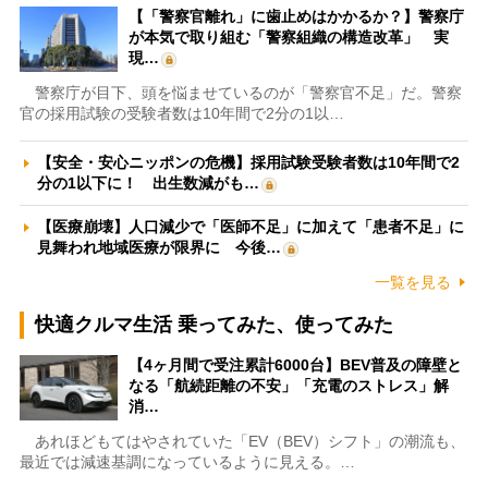
【「警察官離れ」に歯止めはかかるか？】警察庁
が本気で取り組む「警察組織の構造改革」 実
現…
警察庁が目下、頭を悩ませているのが「警察官不足」だ。警察
官の採用試験の受験者数は10年間で2分の1以…
【安全・安心ニッポンの危機】採用試験受験者数は10年間で2
分の1以下に！ 出生数減がも…
【医療崩壊】人口減少で「医師不足」に加えて「患者不足」に
見舞われ地域医療が限界に 今後…
一覧を見る
快適クルマ生活 乗ってみた、使ってみた
【4ヶ月間で受注累計6000台】BEV普及の障壁と
なる「航続距離の不安」「充電のストレス」解
消…
あれほどもてはやされていた「EV（BEV）シフト」の潮流も、
最近では減速基調になっているように見える。…