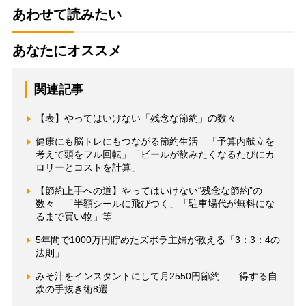
あわせて読みたい
あなたにオススメ
関連記事
【表】やってはいけない「残念な節約」の数々
健康にも脳トレにもつながる節約生活 「予算内献立を
考えて頭をフル回転」「ビールが飲みたくなるたびにカ
ロリーとコストを計算」
【節約上手への道】やってはいけない“残念な節約”の
数々 「半額シールに飛びつく」「駐車場代が無料にな
るまで買い物」等
5年間で1000万円貯めたズボラ主婦が教える「3：3：4の
法則」
みそ汁をインスタントにして月2550円節約… 得する自
炊の手抜き術8選