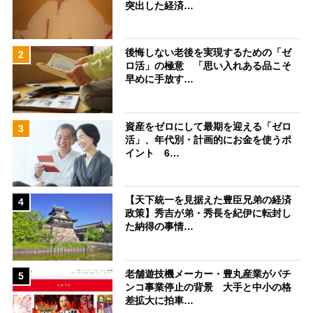
突出した経済…
後悔しない老後を実現するための「ゼ
2
ロ活」の極意 「思い入れある品こそ
早めに手放す…
資産をゼロにして最期を迎える「ゼロ
3
活」、年代別・計画的にお金を使うポ
イント 6…
【天下統一を見据えた豊臣兄弟の経済
4
政策】秀吉が弟・秀長を紀伊に転封し
た納得の事情…
老舗遊技機メーカー・豊丸産業がパチ
5
ンコ事業停止の背景 大手と中小の格
差拡大に拍車…