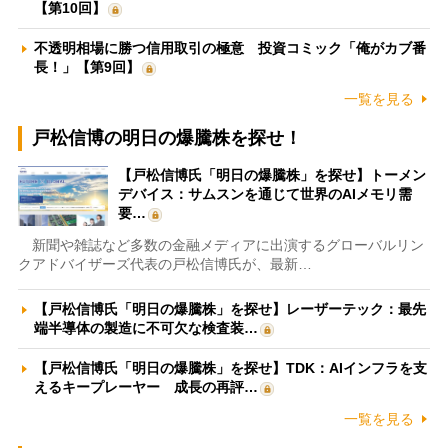
【第10回】
不透明相場に勝つ信用取引の極意 投資コミック「俺がカブ番
長！」【第9回】
一覧を見る
戸松信博の明日の爆騰株を探せ！
【戸松信博氏「明日の爆騰株」を探せ】トーメン
デバイス：サムスンを通じて世界のAIメモリ需
要…
新聞や雑誌など多数の金融メディアに出演するグローバルリン
クアドバイザーズ代表の戸松信博氏が、最新…
【戸松信博氏「明日の爆騰株」を探せ】レーザーテック：最先
端半導体の製造に不可欠な検査装…
【戸松信博氏「明日の爆騰株」を探せ】TDK：AIインフラを支
えるキープレーヤー 成長の再評…
一覧を見る