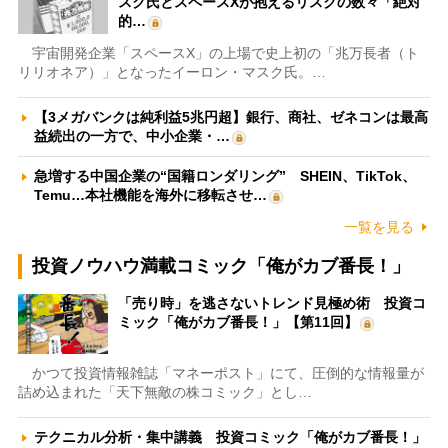
スク氏とスペースXが抱えるリスクの数々「絶対
的…
宇宙開発企業「スペースX」の上場で史上初の「兆万長者（ト
リリオネア）」となったイーロン・マスク氏。…
【3メガバンクは純利益5兆円超】銀行、商社、ゼネコンは最高
益続出の一方で、中小企業・…
急増する中国企業の“国籍ロンダリング” SHEIN、TikTok、
Temu…本社機能を海外に移転させ…
一覧を見る
投資ノウハウ満載コミック「俺がカブ番長！」
「売り時」を逃さないトレンド見極め術 投資コ
ミック「俺がカブ番長！」【第11回】
かつて投資情報雑誌「マネーポスト」にて、圧倒的な情報量が
詰め込まれた「天下無敵の株コミック」とし…
テクニカル分析・集中講義 投資コミック「俺がカブ番長！」