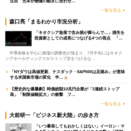
注目 元本が物価の動きに合わせ…
一覧を見る
森口亮「まるわかり市況分析」
「キオクシア急落で含み損が膨らんで…」損失を
投資家としての成長につなげる4つの視点 「…
半導体株を中心に相場の調整色が強まり、7月中旬にはキオク
シアホールディングスがストップ安をつけるな…
「NYダウは高値更新、ナスダック・S&P500は足踏み」が意味
する米国株市場の変化 半…
【歴史的な爆騰劇】時価総額10兆円企業が「2連続ストップ
高」「制限値幅拡大」の衝撃 フ…
一覧を見る
大前研一「ビジネス新大陸」の歩き方
「いつ暴発してもおかしくはない」イーロン・マ