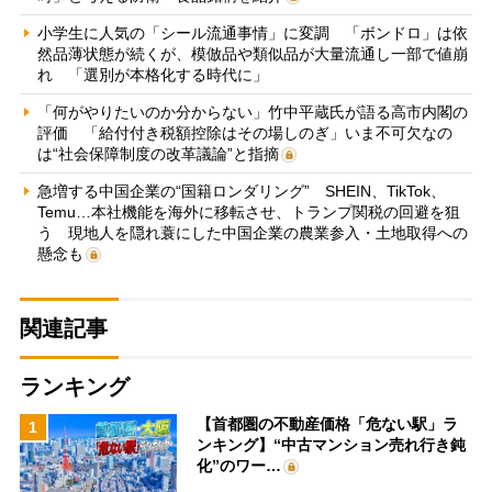
小学生に人気の「シール流通事情」に変調 「ボンドロ」は依
然品薄状態が続くが、模倣品や類似品が大量流通し一部で値崩
れ 「選別が本格化する時代に」
「何がやりたいのか分からない」竹中平蔵氏が語る高市内閣の
評価 「給付付き税額控除はその場しのぎ」いま不可欠なの
は“社会保障制度の改革議論”と指摘
急増する中国企業の“国籍ロンダリング” SHEIN、TikTok、
Temu…本社機能を海外に移転させ、トランプ関税の回避を狙
う 現地人を隠れ蓑にした中国企業の農業参入・土地取得への
懸念も
関連記事
ランキング
【首都圏の不動産価格「危ない駅」ラ
1
ンキング】“中古マンション売れ行き鈍
化”のワー…