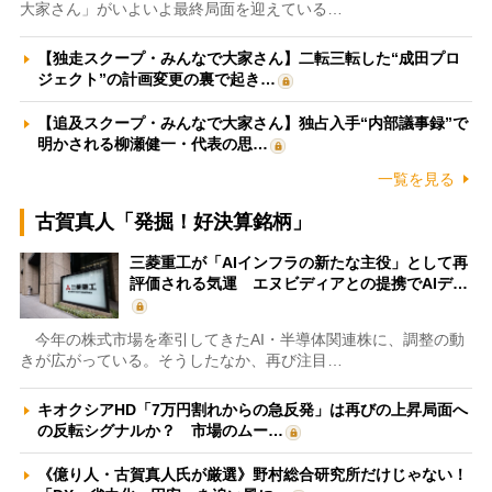
大家さん」がいよいよ最終局面を迎えている…
【独走スクープ・みんなで大家さん】二転三転した“成田プロ
ジェクト”の計画変更の裏で起き…
【追及スクープ・みんなで大家さん】独占入手“内部議事録”で
明かされる柳瀬健一・代表の思…
一覧を見る
古賀真人「発掘！好決算銘柄」
三菱重工が「AIインフラの新たな主役」として再
評価される気運 エヌビディアとの提携でAIデ…
今年の株式市場を牽引してきたAI・半導体関連株に、調整の動
きが広がっている。そうしたなか、再び注目…
キオクシアHD「7万円割れからの急反発」は再びの上昇局面へ
の反転シグナルか？ 市場のムー…
《億り人・古賀真人氏が厳選》野村総合研究所だけじゃない！