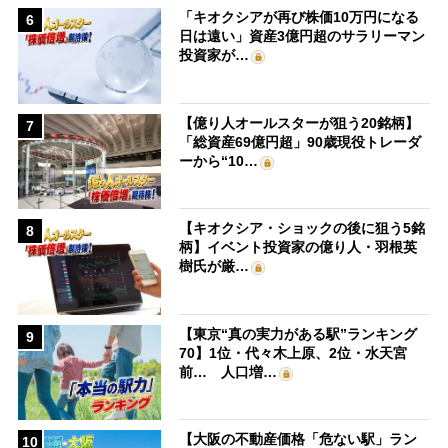
「キオクシアが再び株価10万円になる
6
日は遠い」資産3億円超のサラリーマン
投資家が…
【億り人オールスターが狙う20銘柄】
7
「総資産69億円超」90歳現役トレーダ
ーから“10…
【キオクシア・ショックの後に狙う5銘
8
柄】イベント投資家の億り人・羽根英
樹氏が厳…
【東京“真の実力がある駅”ランキング
9
70】1位・代々木上原、2位・水天宮
前… 人口増…
【大阪の不動産価格「危ない駅」ラン
10