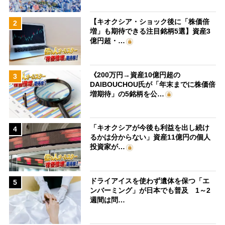
【キオクシア・ショック後に「株価倍
2
増」も期待できる注目銘柄5選】資産3
億円超・…
《200万円→資産10億円超の
3
DAIBOUCHOU氏が「年末までに株価倍
増期待」の5銘柄を公…
「キオクシアが今後も利益を出し続け
4
るかは分からない」資産11億円の個人
投資家が…
ドライアイスを使わず遺体を保つ「エ
5
ンバーミング」が日本でも普及 1～2
週間は問…