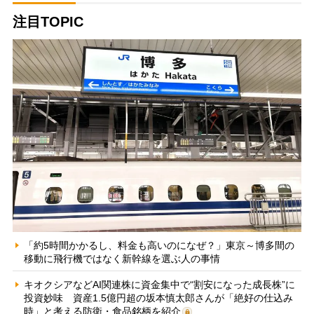
注目TOPIC
「約5時間かかるし、料金も高いのになぜ？」東京～博多間の
移動に飛行機ではなく新幹線を選ぶ人の事情
キオクシアなどAI関連株に資金集中で“割安になった成長株”に
投資妙味 資産1.5億円超の坂本慎太郎さんが「絶好の仕込み
時」と考える防衛・食品銘柄を紹介