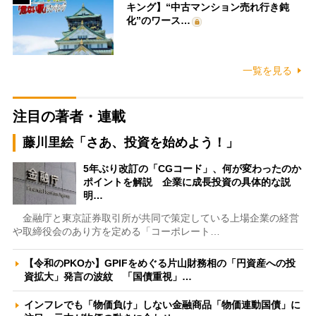
キング】“中古マンション売れ行き鈍
化”のワース…
一覧を見る
注目の著者・連載
藤川里絵「さあ、投資を始めよう！」
5年ぶり改訂の「CGコード」、何が変わったのか
ポイントを解説 企業に成長投資の具体的な説
明…
金融庁と東京証券取引所が共同で策定している上場企業の経営
や取締役会のあり方を定める「コーポレート…
【令和のPKOか】GPIFをめぐる片山財務相の「円資産への投
資拡大」発言の波紋 「国債重視」…
インフレでも「物価負け」しない金融商品「物価連動国債」に