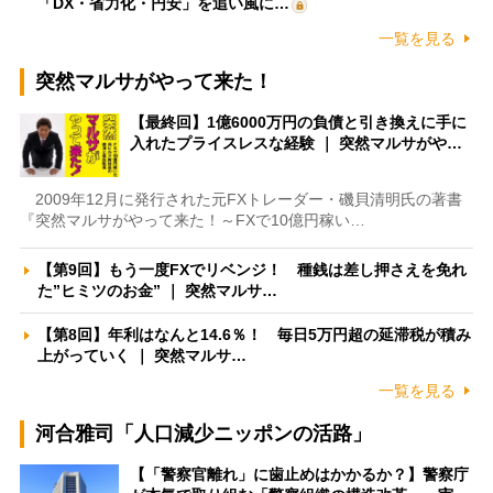
「DX・省力化・円安」を追い風に…
一覧を見る
突然マルサがやって来た！
【最終回】1億6000万円の負債と引き換えに手に
入れたプライスレスな経験 ｜ 突然マルサがや…
2009年12月に発行された元FXトレーダー・磯貝清明氏の著書
『突然マルサがやって来た！～FXで10億円稼い…
【第9回】もう一度FXでリベンジ！ 種銭は差し押さえを免れ
た”ヒミツのお金” ｜ 突然マルサ…
【第8回】年利はなんと14.6％！ 毎日5万円超の延滞税が積み
上がっていく ｜ 突然マルサ…
一覧を見る
河合雅司「人口減少ニッポンの活路」
【「警察官離れ」に歯止めはかかるか？】警察庁