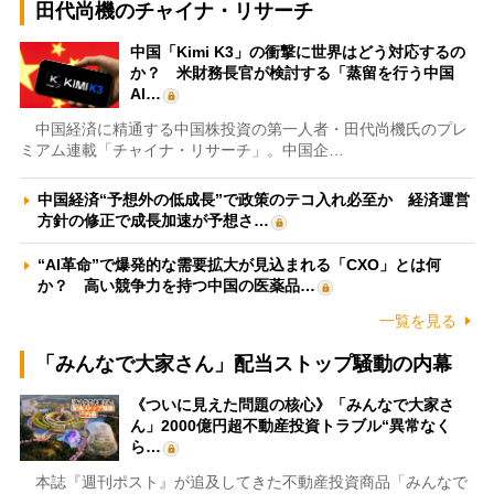
田代尚機のチャイナ・リサーチ
中国「Kimi K3」の衝撃に世界はどう対応するの
か？ 米財務長官が検討する「蒸留を行う中国
AI…
中国経済に精通する中国株投資の第一人者・田代尚機氏のプレ
ミアム連載「チャイナ・リサーチ」。中国企…
中国経済“予想外の低成長”で政策のテコ入れ必至か 経済運営
方針の修正で成長加速が予想さ…
“AI革命”で爆発的な需要拡大が見込まれる「CXO」とは何
か？ 高い競争力を持つ中国の医薬品…
一覧を見る
「みんなで大家さん」配当ストップ騒動の内幕
《ついに見えた問題の核心》「みんなで大家さ
ん」2000億円超不動産投資トラブル“異常なく
ら…
本誌『週刊ポスト』が追及してきた不動産投資商品「みんなで