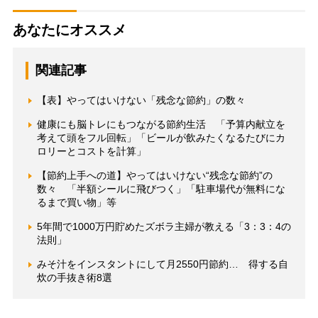
あなたにオススメ
関連記事
【表】やってはいけない「残念な節約」の数々
健康にも脳トレにもつながる節約生活 「予算内献立を
考えて頭をフル回転」「ビールが飲みたくなるたびにカ
ロリーとコストを計算」
【節約上手への道】やってはいけない“残念な節約”の
数々 「半額シールに飛びつく」「駐車場代が無料にな
るまで買い物」等
5年間で1000万円貯めたズボラ主婦が教える「3：3：4の
法則」
みそ汁をインスタントにして月2550円節約… 得する自
炊の手抜き術8選