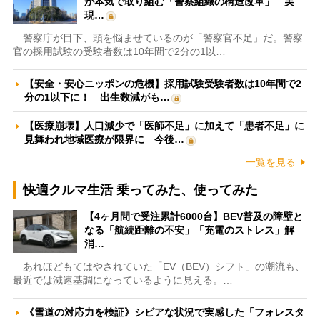
が本気で取り組む「警察組織の構造改革」 実
現…
警察庁が目下、頭を悩ませているのが「警察官不足」だ。警察
官の採用試験の受験者数は10年間で2分の1以…
【安全・安心ニッポンの危機】採用試験受験者数は10年間で2
分の1以下に！ 出生数減がも…
【医療崩壊】人口減少で「医師不足」に加えて「患者不足」に
見舞われ地域医療が限界に 今後…
一覧を見る
快適クルマ生活 乗ってみた、使ってみた
【4ヶ月間で受注累計6000台】BEV普及の障壁と
なる「航続距離の不安」「充電のストレス」解
消…
あれほどもてはやされていた「EV（BEV）シフト」の潮流も、
最近では減速基調になっているように見える。…
《雪道の対応力を検証》シビアな状況で実感した「フォレスタ