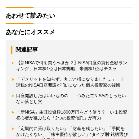
あわせて読みたい
あなたにオススメ
関連記事
【新NISAで何を買うべきか？】NISA口座の買付金額ラン
キング、日本株1位は日本郵船、米国株1位はテスラ
「デメリットを知らず、丸ごと損になりました…」 非
課税のNISA口座開設が“仇”になった個人投資家の後悔
口座開設したはいいものの… つみたてNISAのもったい
ない落とし穴
「新NISA」生涯投資枠1800万円をどう使う？ いま投資
初心者が選ぶなら「2つの投資信託」が有力
「定期的に受け取りたい」「財産を残したい」「手間を
かけたくない」「株主優待が欲しい」“タイプ別”銘柄選び