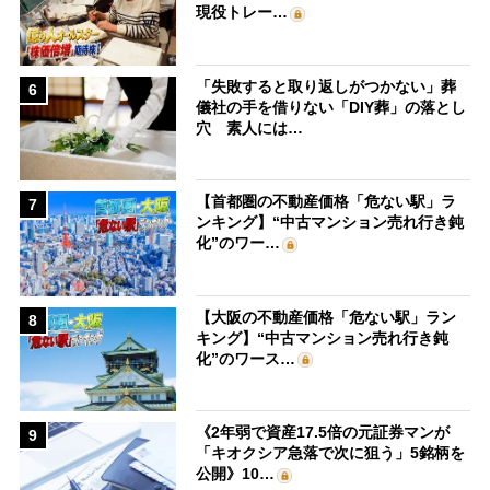
現役トレー…
「失敗すると取り返しがつかない」葬
6
儀社の手を借りない「DIY葬」の落とし
穴 素人には…
【首都圏の不動産価格「危ない駅」ラ
7
ンキング】“中古マンション売れ行き鈍
化”のワー…
【大阪の不動産価格「危ない駅」ラン
8
キング】“中古マンション売れ行き鈍
化”のワース…
《2年弱で資産17.5倍の元証券マンが
9
「キオクシア急落で次に狙う」5銘柄を
公開》10…