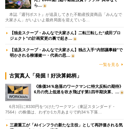
ら…
本誌『週刊ポスト』が追及してきた不動産投資商品「みんなで
大家さん」がいよいよ最終局面を迎えている…
【独走スクープ・みんなで大家さん】二転三転した“成田プロ
ジェクト”の計画変更の裏で起き…
【追及スクープ・みんなで大家さん】独占入手“内部議事録”で
明かされる柳瀬健一・代表の思…
一覧を見る
古賀真人「発掘！好決算銘柄」
《株価34％急落のワークマンに特大反転の期待》
6月の売上低迷を吹き飛ばす第1四半期決算、…
6月3日に8330円をつけたワークマン（東証スタンダード・
7564）の株価は、わずか1カ月あまりで約34％下落…
三菱重工が「AIインフラの新たな主役」として再評価される気