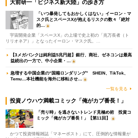
大前研一「ビジネス新大陸」の歩き方
「いつ暴発してもおかしくはない」イーロン・マ
スク氏とスペースXが抱えるリスクの数々「絶対
的…
宇宙開発企業「スペースX」の上場で史上初の「兆万長者（ト
リリオネア）」となったイーロン・マスク氏。…
【3メガバンクは純利益5兆円超】銀行、商社、ゼネコンは最高
益続出の一方で、中小企業・…
急増する中国企業の“国籍ロンダリング” SHEIN、TikTok、
Temu…本社機能を海外に移転させ…
一覧を見る
投資ノウハウ満載コミック「俺がカブ番長！」
「売り時」を逃さないトレンド見極め術 投資コ
ミック「俺がカブ番長！」【第11回】
かつて投資情報雑誌「マネーポスト」にて、圧倒的な情報量が