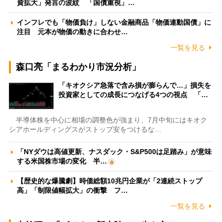
資拡大」発言の波紋 「国債重視」…
インフレでも「物価負け」しない金融商品「物価連動国債」に
注目 元本が物価の動きに合わせ…
一覧を見る
森口亮「まるわかり市況分析」
「キオクシア急落で含み損が膨らんで…」損失を
投資家としての成長につなげる4つの視点 「…
半導体株を中心に相場の調整色が強まり、7月中旬にはキオク
シアホールディングスがストップ安をつけるな…
「NYダウは高値更新、ナスダック・S&P500は足踏み」が意味
する米国株市場の変化 半…
【歴史的な爆騰劇】時価総額10兆円企業が「2連続ストップ
高」「制限値幅拡大」の衝撃 フ…
一覧を見る