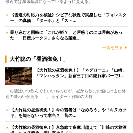
最近では減速基調になっているように見える。…
《雪道の対応力を検証》シビアな状況で実感した「フォレスタ
ー」の真価 「ターボ」と「スト…
乗り込むと同時に「これが軽？」と戸惑うのには理由があっ
た 「日産ルークス」さらなる躍進…
一覧を見る
大竹聡の「昼酒御免！」
【大竹聡の昼酒御免！】「ネグローニ」「山崎」
「マンハッタン」新宿三丁目の隠れ家バーで1…
お酒はいつ飲んでもいいものだが、昼から飲むお酒にはまた格
別の味わいがある――。ライター・作家の大竹…
【大竹聡の昼酒御免！】今の若者は「なめろう」や「キヌカツ
ギ」を知らないって本当？ 昔の…
【大竹聡の昼酒御免！】京急線で多摩川越えて「川崎の大衆酒