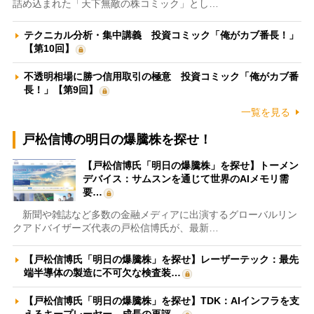
詰め込まれた「天下無敵の株コミック」とし…
テクニカル分析・集中講義 投資コミック「俺がカブ番長！」
【第10回】
不透明相場に勝つ信用取引の極意 投資コミック「俺がカブ番
長！」【第9回】
一覧を見る
戸松信博の明日の爆騰株を探せ！
【戸松信博氏「明日の爆騰株」を探せ】トーメン
デバイス：サムスンを通じて世界のAIメモリ需
要…
新聞や雑誌など多数の金融メディアに出演するグローバルリン
クアドバイザーズ代表の戸松信博氏が、最新…
【戸松信博氏「明日の爆騰株」を探せ】レーザーテック：最先
端半導体の製造に不可欠な検査装…
【戸松信博氏「明日の爆騰株」を探せ】TDK：AIインフラを支