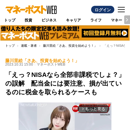
ログイン
トップ
投資
ビジネス
キャリア
ライフ
マネー
トップ
連載・著者
藤川里絵「さあ、投資を始めよう！」
「えっ？NISA
藤川里絵「さあ、投資を始めよう！」
2023.10.31 15:00
マネーポストWEB
「えっ？NISAなら全部非課税でしょ？」
の誤解 配当金には要注意、損が出てい
るのに税金を取られるケースも
もっと見る
arrow_forward_ios