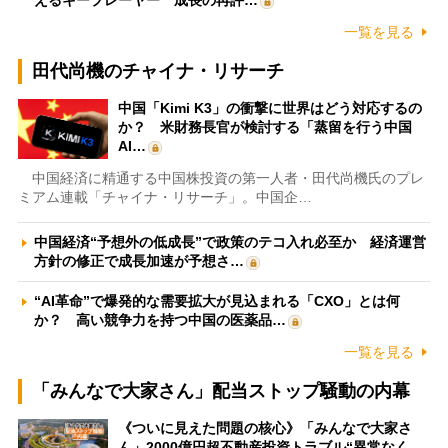
えるキープレーヤー 成長の再評…
一覧を見る
田代尚機のチャイナ・リサーチ
中国「Kimi K3」の衝撃に世界はどう対応するの
か？ 米財務長官が検討する「蒸留を行う中国
AI…
中国経済に精通する中国株投資の第一人者・田代尚機氏のプレ
ミアム連載「チャイナ・リサーチ」。中国企…
中国経済“予想外の低成長”で政策のテコ入れ必至か 経済運営
方針の修正で成長加速が予想さ…
“AI革命”で爆発的な需要拡大が見込まれる「CXO」とは何
か？ 高い競争力を持つ中国の医薬品…
一覧を見る
「みんなで大家さん」配当ストップ騒動の内幕
《ついに見えた問題の核心》「みんなで大家さ
ん」2000億円超不動産投資トラブル“異常なく