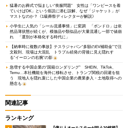
猛暑のお葬式で悩ましい“喪服問題” 女性は「ワンピースを着
ていけばOK」という俗説に潜む誤解、なぜ「ジャケット」が
マストなのか？《1級葬祭ディレクターが解説》
小学生に人気の「シール流通事情」に変調 「ボンドロ」は依
然品薄状態が続くが、模倣品や類似品が大量流通し一部で値崩
れ 「選別が本格化する時代に」
【納車時に複数の事故】テスラジャパン“多額のEV補助金”で注
文殺到、現場は大混乱 トラブル続発の背後に見え隠れす
る“イーロンの右腕”の影
急増する中国企業の“国籍ロンダリング” SHEIN、TikTok、
Temu…本社機能を海外に移転させ、トランプ関税の回避を狙
う 現地人を隠れ蓑にした中国企業の農業参入・土地取得への
懸念も
関連記事
ランキング
【億り人オールスターが狙う20銘柄】