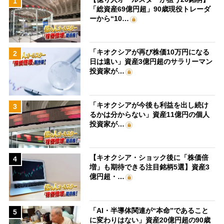
1
「総資産69億円超」90歳現役トレーダ
ーから“10…
「キオクシアが再び株価10万円になる
2
日は遠い」資産3億円超のサラリーマン
投資家が…
「キオクシアが今後も利益を出し続け
3
るかは分からない」資産11億円の個人
投資家が…
【キオクシア・ショック後に「株価倍
4
増」も期待できる注目銘柄5選】資産3
億円超・…
「AI・半導体関連が“本命”であること
5
に変わりはない」資産20億円超の90歳