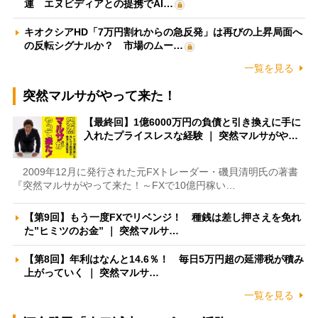
運 エヌビディアとの提携でAI…
キオクシアHD「7万円割れからの急反発」は再びの上昇局面へ
の反転シグナルか？ 市場のムー…
一覧を見る
突然マルサがやって来た！
【最終回】1億6000万円の負債と引き換えに手に
入れたプライスレスな経験 ｜ 突然マルサがや…
2009年12月に発行された元FXトレーダー・磯貝清明氏の著書
『突然マルサがやって来た！～FXで10億円稼い…
【第9回】もう一度FXでリベンジ！ 種銭は差し押さえを免れ
た”ヒミツのお金” ｜ 突然マルサ…
【第8回】年利はなんと14.6％！ 毎日5万円超の延滞税が積み
上がっていく ｜ 突然マルサ…
一覧を見る