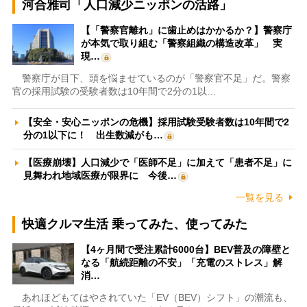
河合雅司「人口減少ニッポンの活路」
【「警察官離れ」に歯止めはかかるか？】警察庁
が本気で取り組む「警察組織の構造改革」 実
現…
警察庁が目下、頭を悩ませているのが「警察官不足」だ。警察
官の採用試験の受験者数は10年間で2分の1以…
【安全・安心ニッポンの危機】採用試験受験者数は10年間で2
分の1以下に！ 出生数減がも…
【医療崩壊】人口減少で「医師不足」に加えて「患者不足」に
見舞われ地域医療が限界に 今後…
一覧を見る
快適クルマ生活 乗ってみた、使ってみた
【4ヶ月間で受注累計6000台】BEV普及の障壁と
なる「航続距離の不安」「充電のストレス」解
消…
あれほどもてはやされていた「EV（BEV）シフト」の潮流も、