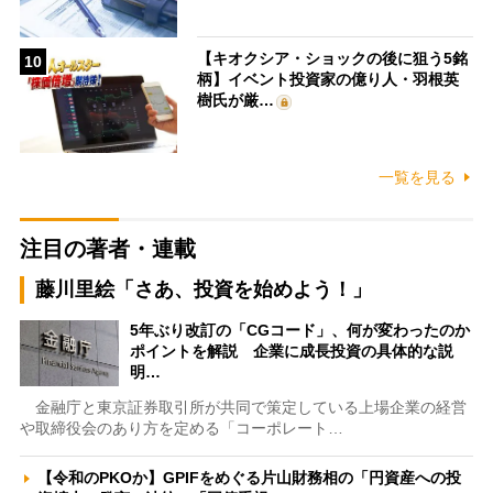
【キオクシア・ショックの後に狙う5銘
10
柄】イベント投資家の億り人・羽根英
樹氏が厳…
一覧を見る
注目の著者・連載
藤川里絵「さあ、投資を始めよう！」
5年ぶり改訂の「CGコード」、何が変わったのか
ポイントを解説 企業に成長投資の具体的な説
明…
金融庁と東京証券取引所が共同で策定している上場企業の経営
や取締役会のあり方を定める「コーポレート…
【令和のPKOか】GPIFをめぐる片山財務相の「円資産への投