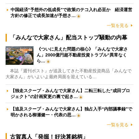
中国経済“予想外の低成長”で政策のテコ入れ必至か 経済運営
方針の修正で成長加速が予想さ…
一覧を見る
「みんなで大家さん」配当ストップ騒動の内幕
《ついに見えた問題の核心》「みんなで大家さ
ん」2000億円超不動産投資トラブル“異常なく
ら…
本誌『週刊ポスト』が追及してきた不動産投資商品「みんなで
大家さん」がいよいよ最終局面を迎えている…
【独走スクープ・みんなで大家さん】二転三転した“成田プロ
ジェクト”の計画変更の裏で起き…
【追及スクープ・みんなで大家さん】独占入手“内部議事録”で
明かされる柳瀬健一・代表の思…
一覧を見る
古賀真人「発掘！好決算銘柄」