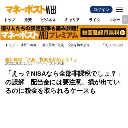
ログイン
トップ
投資
ビジネス
キャリア
ライフ
マネー
トップ
連載・著者
藤川里絵「さあ、投資を始めよう！」
「えっ？NISA
藤川里絵「さあ、投資を始めよう！」
2023.10.31 15:00
マネーポストWEB
「えっ？NISAなら全部非課税でしょ？」
の誤解 配当金には要注意、損が出てい
るのに税金を取られるケースも
Loaded
:
96.70%
/
Unmute