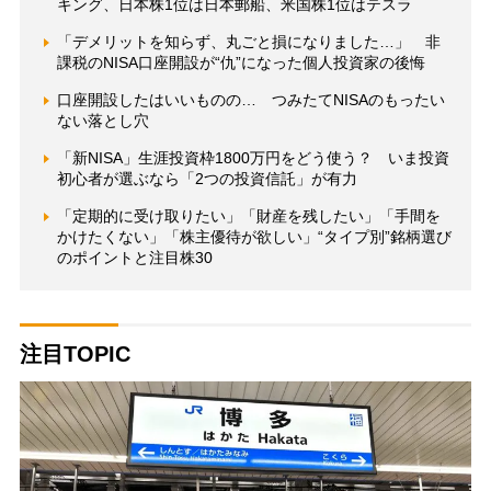
キング、日本株1位は日本郵船、米国株1位はテスラ
「デメリットを知らず、丸ごと損になりました…」 非
課税のNISA口座開設が“仇”になった個人投資家の後悔
口座開設したはいいものの… つみたてNISAのもったい
ない落とし穴
「新NISA」生涯投資枠1800万円をどう使う？ いま投資
初心者が選ぶなら「2つの投資信託」が有力
「定期的に受け取りたい」「財産を残したい」「手間を
かけたくない」「株主優待が欲しい」“タイプ別”銘柄選び
のポイントと注目株30
注目TOPIC