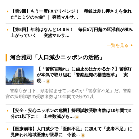
【第9回】もう一度FXでリベンジ！ 種銭は差し押さえを免れ
た”ヒミツのお金” ｜ 突然マルサ…
【第8回】年利はなんと14.6％！ 毎日5万円超の延滞税が積み
上がっていく ｜ 突然マルサ…
一覧を見る
河合雅司「人口減少ニッポンの活路」
【「警察官離れ」に歯止めはかかるか？】警察庁
が本気で取り組む「警察組織の構造改革」 実
現…
警察庁が目下、頭を悩ませているのが「警察官不足」だ。警察
官の採用試験の受験者数は10年間で2分の1以…
【安全・安心ニッポンの危機】採用試験受験者数は10年間で2
分の1以下に！ 出生数減がも…
【医療崩壊】人口減少で「医師不足」に加えて「患者不足」に
見舞われ地域医療が限界に 今後…