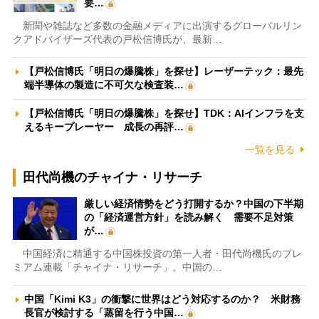
要…
新聞や雑誌など多数の金融メディアに出演するグローバルリン
クアドバイザーズ代表の戸松信博氏が、最新…
【戸松信博氏「明日の爆騰株」を探せ】レーザーテック：最先
端半導体の製造に不可欠な検査装…
【戸松信博氏「明日の爆騰株」を探せ】TDK：AIインフラを支
えるキープレーヤー 成長の再評…
一覧を見る
田代尚機のチャイナ・リサーチ
厳しい経済情勢をどう打開するか？中国の下半期
の「経済運営方針」を読み解く 需要不足対策
が…
中国経済に精通する中国株投資の第一人者・田代尚機氏のプレ
ミアム連載「チャイナ・リサーチ」。中国の…
中国「Kimi K3」の衝撃に世界はどう対応するのか？ 米財務
長官が検討する「蒸留を行う中国…