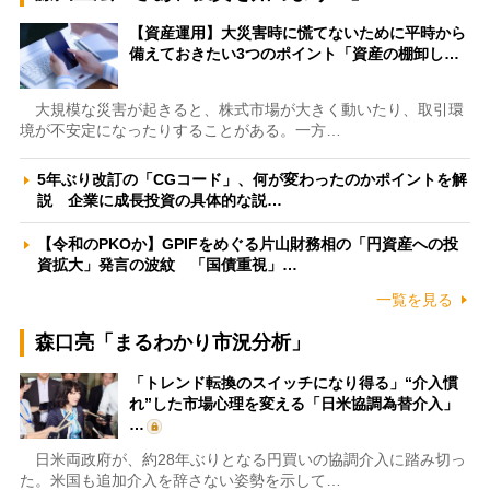
【資産運用】大災害時に慌てないために平時から
備えておきたい3つのポイント「資産の棚卸し…
大規模な災害が起きると、株式市場が大きく動いたり、取引環
境が不安定になったりすることがある。一方…
5年ぶり改訂の「CGコード」、何が変わったのかポイントを解
説 企業に成長投資の具体的な説…
【令和のPKOか】GPIFをめぐる片山財務相の「円資産への投
資拡大」発言の波紋 「国債重視」…
一覧を見る
森口亮「まるわかり市況分析」
「トレンド転換のスイッチになり得る」“介入慣
れ”した市場心理を変える「日米協調為替介入」
…
日米両政府が、約28年ぶりとなる円買いの協調介入に踏み切っ
た。米国も追加介入を辞さない姿勢を示して…