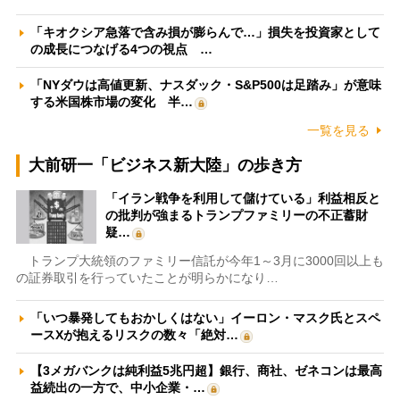
「キオクシア急落で含み損が膨らんで…」損失を投資家として
の成長につなげる4つの視点 …
「NYダウは高値更新、ナスダック・S&P500は足踏み」が意味
する米国株市場の変化 半…
一覧を見る
大前研一「ビジネス新大陸」の歩き方
「イラン戦争を利用して儲けている」利益相反と
の批判が強まるトランプファミリーの不正蓄財
疑…
トランプ大統領のファミリー信託が今年1～3月に3000回以上も
の証券取引を行っていたことが明らかになり…
「いつ暴発してもおかしくはない」イーロン・マスク氏とスペ
ースXが抱えるリスクの数々「絶対…
【3メガバンクは純利益5兆円超】銀行、商社、ゼネコンは最高
益続出の一方で、中小企業・…