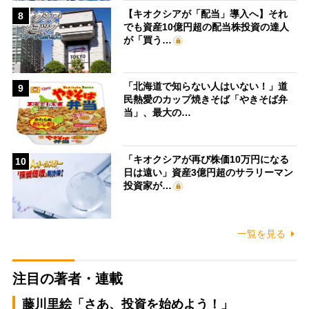
【キオクシアが「配当」導入へ】それ
8
でも資産10億円超の配当株投資の達人
が「買う…
「北海道で知らない人はいない！」道
9
民熱愛のカップ焼きそば「やきそば弁
当」、最大の…
「キオクシアが再び株価10万円になる
10
日は遠い」資産3億円超のサラリーマン
投資家が…
一覧を見る
注目の著者・連載
藤川里絵「さあ、投資を始めよう！」