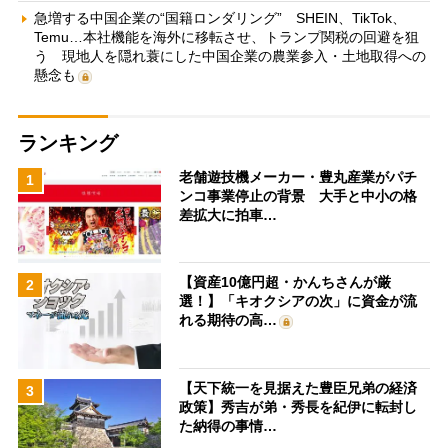
急増する中国企業の“国籍ロンダリング” SHEIN、TikTok、
Temu…本社機能を海外に移転させ、トランプ関税の回避を狙
う 現地人を隠れ蓑にした中国企業の農業参入・土地取得への
懸念も
ランキング
老舗遊技機メーカー・豊丸産業がパチ
1
ンコ事業停止の背景 大手と中小の格
差拡大に拍車…
【資産10億円超・かんちさんが厳
2
選！】「キオクシアの次」に資金が流
れる期待の高…
【天下統一を見据えた豊臣兄弟の経済
3
政策】秀吉が弟・秀長を紀伊に転封し
た納得の事情…