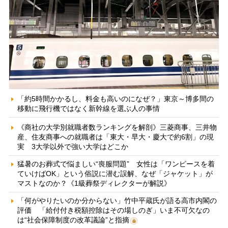
「約5時間かかるし、料金も高いのになぜ？」東京～博多間の
移動に飛行機ではなく新幹線を選ぶ人の事情
《商社の大学別就職者数ランキングを解剖》三菱商事、三井物
産、住友商事への就職者は「東大・早大・慶大で約6割」の現
実 3大学以外で強い大学はどこか
猛暑のお葬式で悩ましい“喪服問題” 女性は「ワンピースを着
ていけばOK」という俗説に潜む誤解、なぜ「ジャケット」が
マストなのか？《1級葬祭ディレクターが解説》
「何がやりたいのか分からない」竹中平蔵氏が語る高市内閣の
評価 「給付付き税額控除はその場しのぎ」いま不可欠なの
は“社会保障制度の改革議論”と指摘