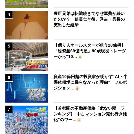
豊臣兄弟は転戦続きでなぜ軍費が続い
4
たのか？ 信長亡き後、秀吉・秀長の
突出した経済…
【億り人オールスターが狙う20銘柄】
5
「総資産69億円超」90歳現役トレーダ
ーから“10…
資産10億円超の投資家が明かす“AI・半
6
導体相場に乗らなかった理由” フルポ
ジション…
【首都圏の不動産価格「危ない駅」ラ
7
ンキング】“中古マンション売れ行き鈍
化”のワー…