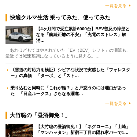
一覧を見る
快適クルマ生活 乗ってみた、使ってみた
【4ヶ月間で受注累計6000台】BEV普及の障壁と
なる「航続距離の不安」「充電のストレス」解
消…
あれほどもてはやされていた「EV（BEV）シフト」の潮流も、
最近では減速基調になっているように見える。…
《雪道の対応力を検証》シビアな状況で実感した「フォレスタ
ー」の真価 「ターボ」と「スト…
乗り込むと同時に「これが軽？」と戸惑うのには理由があっ
た 「日産ルークス」さらなる躍進…
一覧を見る
大竹聡の「昼酒御免！」
【大竹聡の昼酒御免！】「ネグローニ」「山崎」
「マンハッタン」新宿三丁目の隠れ家バーで1…