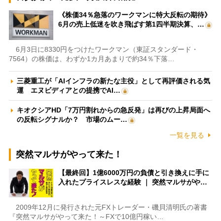
《株価34％急落のワークマンに特大反転の期待》
6月の売上低迷を吹き飛ばす第1四半期決算、…
6月3日に8330円をつけたワークマン（東証スタンダード・
7564）の株価は、わずか1カ月あまりで約34％下落…
三菱重工が「AIインフラの新たな主役」として再評価される気
運 エヌビディアとの提携でAI…
キオクシアHD「7万円割れからの急反発」は再びの上昇局面へ
の反転シグナルか？ 市場のムー…
一覧を見る
突然マルサがやって来た！
【最終回】1億6000万円の負債と引き換えに手に
入れたプライスレスな経験 ｜ 突然マルサがや…
2009年12月に発行された元FXトレーダー・磯貝清明氏の著書
『突然マルサがやって来た！～FXで10億円稼い…