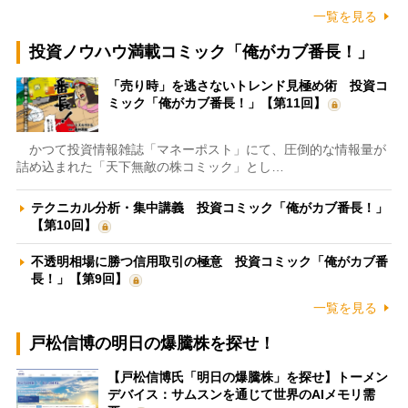
一覧を見る
投資ノウハウ満載コミック「俺がカブ番長！」
「売り時」を逃さないトレンド見極め術 投資コ
ミック「俺がカブ番長！」【第11回】
かつて投資情報雑誌「マネーポスト」にて、圧倒的な情報量が
詰め込まれた「天下無敵の株コミック」とし…
テクニカル分析・集中講義 投資コミック「俺がカブ番長！」
【第10回】
不透明相場に勝つ信用取引の極意 投資コミック「俺がカブ番
長！」【第9回】
一覧を見る
戸松信博の明日の爆騰株を探せ！
【戸松信博氏「明日の爆騰株」を探せ】トーメン
デバイス：サムスンを通じて世界のAIメモリ需