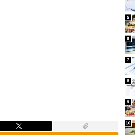
Loaded
:
100.00%
5
6
7
8
9
10