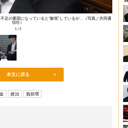
不足の要因になっていると“敵視”しているが…（写真／共同通
労働者
信社）
1
/
2
本文に戻る
金
政治
負担増