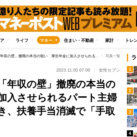
ア
ライフ
マネー
住まい・不動産
家計
トレ
岸田政権が目論む「年収の壁」撤廃の本当の狙い 厚生年金に加入させられるパート主婦は社会保険料天引き、扶養手当消滅で「手取り年30万円減」も
写真一覧
ラ
1
2023.11.05 07:00
女性セブン
「年収の壁」撤廃の本当の
2
加入させられるパート主婦
き、扶養手当消滅で「手取
3
4