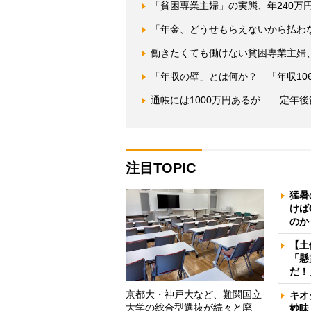
「貧困専業主婦」の実態、年240万
「年金、どうせもらえないから払わ
働きたくても働けない貧困専業主婦
「年収の壁」とは何か？ 「年収10
通帳には1000万円あるが… 定年
注目TOPIC
猛暑
けば
のか
【土
「懸
だ！
京都大・神戸大など、難関国立
キオ
大学の総合型選抜が続々と廃
妙味