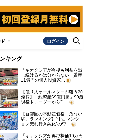
ンド
ログイン
ンキング
「キオクシアが今後も利益を出
し続けるかは分からない」資産
11億円の個人投資家…
【億り人オールスターが狙う20
銘柄】「総資産69億円超」90歳
現役トレーダーから“1…
【首都圏の不動産価格「危ない
駅」ランキング】“中古マンシ
ョン売れ行き鈍化”のワ…
「キオクシアが再び株価10万円