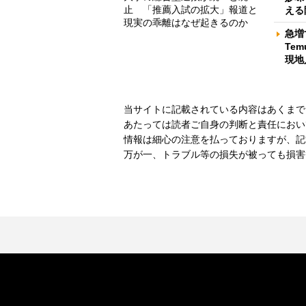
止 「推薦入試の拡大」報道と
える
現実の乖離はなぜ起きるのか
急増
Te
現地
当サイトに記載されている内容はあくまで
あたっては読者ご自身の判断と責任におい
情報は細心の注意を払っておりますが、記
万が一、トラブル等の損失が被っても損害