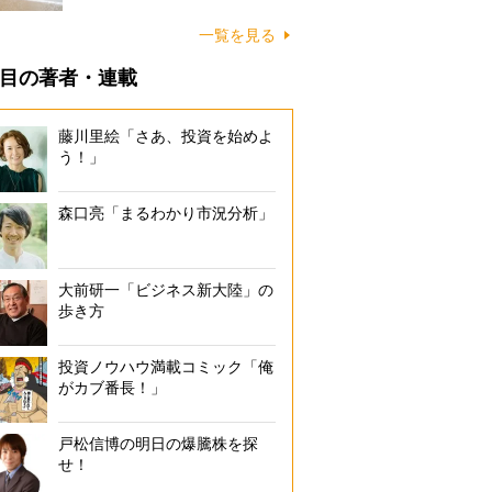
に…
一覧を見る
目の著者・連載
藤川里絵「さあ、投資を始めよ
う！」
森口亮「まるわかり市況分析」
大前研一「ビジネス新大陸」の
歩き方
投資ノウハウ満載コミック「俺
がカブ番長！」
戸松信博の明日の爆騰株を探
せ！