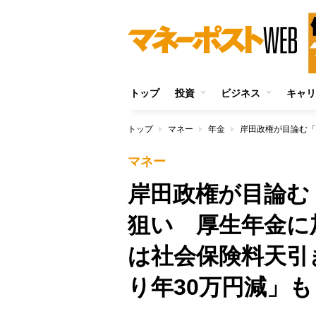
トップ
投資
ビジネス
キャリ
トップ
マネー
年金
マネー
岸田政権が目論む
狙い 厚生年金に
は社会保険料天引
り年30万円減」も