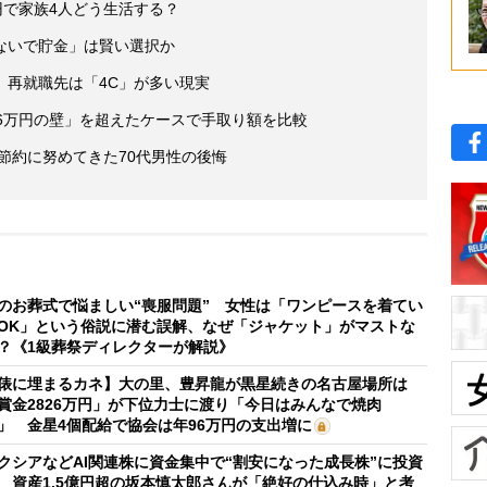
円で家族4人どう生活する？
ないで貯金」は賢い選択か
、再就職先は「4C」が多い現実
6万円の壁」を超えたケースで手取り額を比較
後節約に努めてきた70代男性の後悔
のお葬式で悩ましい“喪服問題” 女性は「ワンピースを着てい
OK」という俗説に潜む誤解、なぜ「ジャケット」がマストな
？《1級葬祭ディレクターが解説》
俵に埋まるカネ】大の里、豊昇龍が黒星続きの名古屋場所は
賞金2826万円」が下位力士に渡り「今日はみんなで焼肉
」 金星4個配給で協会は年96万円の支出増に
クシアなどAI関連株に資金集中で“割安になった成長株”に投資
 資産1.5億円超の坂本慎太郎さんが「絶好の仕込み時」と考