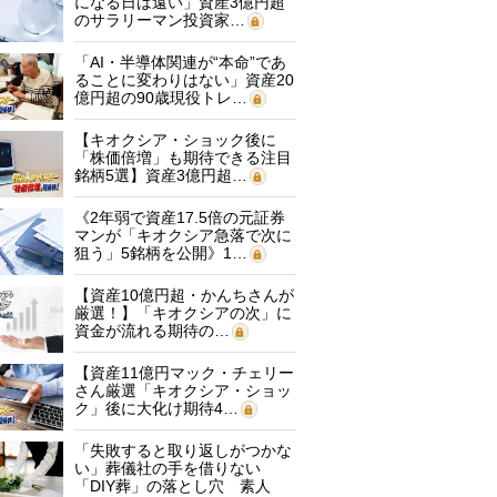
になる日は遠い」資産3億円超
のサラリーマン投資家…
「AI・半導体関連が“本命”であ
ることに変わりはない」資産20
億円超の90歳現役トレ…
【キオクシア・ショック後に
「株価倍増」も期待できる注目
銘柄5選】資産3億円超…
《2年弱で資産17.5倍の元証券
マンが「キオクシア急落で次に
狙う」5銘柄を公開》1…
【資産10億円超・かんちさんが
厳選！】「キオクシアの次」に
資金が流れる期待の…
【資産11億円マック・チェリー
さん厳選「キオクシア・ショッ
ク」後に大化け期待4…
「失敗すると取り返しがつかな
い」葬儀社の手を借りない
「DIY葬」の落とし穴 素人