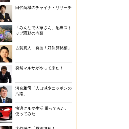
田代尚機のチャイナ・リサーチ
の“代表”であり、自民党とは長らく距離を置いてきた「連合」の芳野友
「年収の壁は撤廃を」「第3号は不公平」と政府に同調している（写
「みんなで大家さん」配当スト
ップ騒動の内幕
古賀真人「発掘！好決算銘柄」
突然マルサがやって来た！
河合雅司「人口減少ニッポンの
活路」
快適クルマ生活 乗ってみた、
使ってみた
大竹聡の「昼酒御免！」