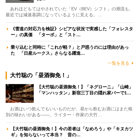
あれほどもてはやされていた「EV（BEV）シフト」の潮流も、
最近では減速基調になっているように見える。…
《雪道の対応力を検証》シビアな状況で実感した「フォレスタ
ー」の真価 「ターボ」と「スト…
乗り込むと同時に「これが軽？」と戸惑うのには理由があっ
た 「日産ルークス」さらなる躍進…
一覧を見る
大竹聡の「昼酒御免！」
【大竹聡の昼酒御免！】「ネグローニ」「山崎」
「マンハッタン」新宿三丁目の隠れ家バーで1…
お酒はいつ飲んでもいいものだが、昼から飲むお酒にはまた格
別の味わいがある――。ライター・作家の大竹…
【大竹聡の昼酒御免！】今の若者は「なめろう」や「キヌカツ
ギ」を知らないって本当？ 昔の…