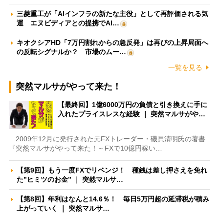
三菱重工が「AIインフラの新たな主役」として再評価される気
運 エヌビディアとの提携でAI…
キオクシアHD「7万円割れからの急反発」は再びの上昇局面へ
の反転シグナルか？ 市場のムー…
一覧を見る
突然マルサがやって来た！
【最終回】1億6000万円の負債と引き換えに手に
入れたプライスレスな経験 ｜ 突然マルサがや…
2009年12月に発行された元FXトレーダー・磯貝清明氏の著書
『突然マルサがやって来た！～FXで10億円稼い…
【第9回】もう一度FXでリベンジ！ 種銭は差し押さえを免れ
た”ヒミツのお金” ｜ 突然マルサ…
【第8回】年利はなんと14.6％！ 毎日5万円超の延滞税が積み
上がっていく ｜ 突然マルサ…