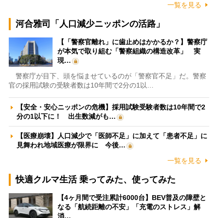
一覧を見る
河合雅司「人口減少ニッポンの活路」
【「警察官離れ」に歯止めはかかるか？】警察庁
が本気で取り組む「警察組織の構造改革」 実
現…
警察庁が目下、頭を悩ませているのが「警察官不足」だ。警察
官の採用試験の受験者数は10年間で2分の1以…
【安全・安心ニッポンの危機】採用試験受験者数は10年間で2
分の1以下に！ 出生数減がも…
【医療崩壊】人口減少で「医師不足」に加えて「患者不足」に
見舞われ地域医療が限界に 今後…
一覧を見る
快適クルマ生活 乗ってみた、使ってみた
【4ヶ月間で受注累計6000台】BEV普及の障壁と
なる「航続距離の不安」「充電のストレス」解
消…