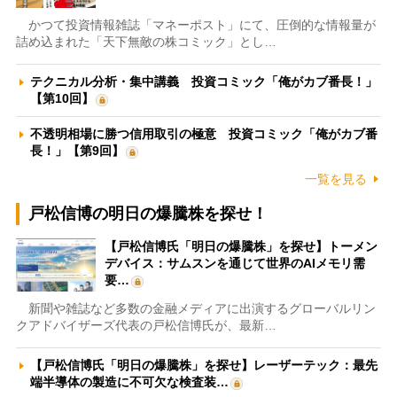
かつて投資情報雑誌「マネーポスト」にて、圧倒的な情報量が
詰め込まれた「天下無敵の株コミック」とし…
テクニカル分析・集中講義 投資コミック「俺がカブ番長！」
【第10回】
不透明相場に勝つ信用取引の極意 投資コミック「俺がカブ番
長！」【第9回】
一覧を見る
戸松信博の明日の爆騰株を探せ！
【戸松信博氏「明日の爆騰株」を探せ】トーメン
デバイス：サムスンを通じて世界のAIメモリ需
要…
新聞や雑誌など多数の金融メディアに出演するグローバルリン
クアドバイザーズ代表の戸松信博氏が、最新…
【戸松信博氏「明日の爆騰株」を探せ】レーザーテック：最先
端半導体の製造に不可欠な検査装…