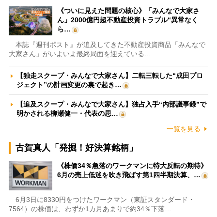
《ついに見えた問題の核心》「みんなで大家さ
ん」2000億円超不動産投資トラブル“異常なく
ら…
本誌『週刊ポスト』が追及してきた不動産投資商品「みんなで
大家さん」がいよいよ最終局面を迎えている…
【独走スクープ・みんなで大家さん】二転三転した“成田プロ
ジェクト”の計画変更の裏で起き…
【追及スクープ・みんなで大家さん】独占入手“内部議事録”で
明かされる柳瀬健一・代表の思…
一覧を見る
古賀真人「発掘！好決算銘柄」
《株価34％急落のワークマンに特大反転の期待》
6月の売上低迷を吹き飛ばす第1四半期決算、…
6月3日に8330円をつけたワークマン（東証スタンダード・
7564）の株価は、わずか1カ月あまりで約34％下落…