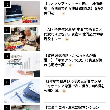
【キオクシア・ショック後に「株価倍
5
増」も期待できる注目銘柄5選】資産3
億円超・…
「AI・半導体関連が“本命”であること
6
に変わりはない」資産20億円超の90歳
現役トレー…
【資産10億円超・かんちさんが厳
7
選！】「キオクシアの次」に資金が流
れる期待の高…
《2年弱で資産17.5倍の元証券マンが
8
「キオクシア急落で次に狙う」5銘柄を
公開》10…
【世帯年収別・東京23区マンション
9