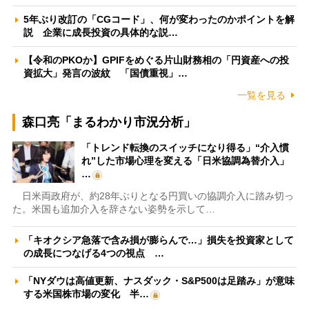
5年ぶり改訂の「CGコード」、何が変わったのかポイントを解
説 企業に成長投資の具体的な説…
【令和のPKOか】GPIFをめぐる片山財務相の「円資産への投
資拡大」発言の波紋 「国債重視」…
一覧を見る
森口亮「まるわかり市況分析」
「トレンド転換のスイッチになり得る」“介入慣
れ”した市場心理を変える「日米協調為替介入」
…
日米両政府が、約28年ぶりとなる円買いの協調介入に踏み切っ
た。米国も追加介入を辞さない姿勢を示して…
「キオクシア急落で含み損が膨らんで…」損失を投資家として
の成長につなげる4つの視点 …
「NYダウは高値更新、ナスダック・S&P500は足踏み」が意味
する米国株市場の変化 半…