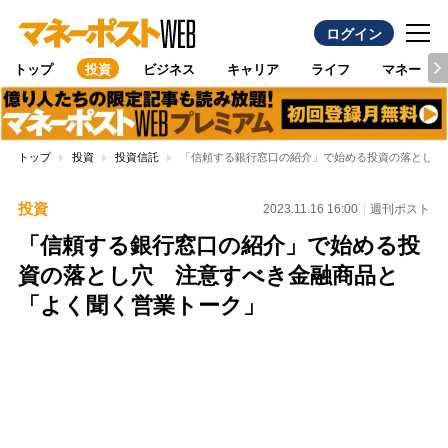
ログイン
トップ
投資
ビジネス
キャリア
ライフ
マネー
トップ
投資
投資信託
「信頼する銀行窓口の紹介」で始める投資の落とし穴
投資
2023.11.16 16:00
週刊ポスト
「信頼する銀行窓口の紹介」で始める投
資の落とし穴 注意すべき金融商品と
「よく聞く営業トーク」
Loaded
:
100.00%
/
Unmute