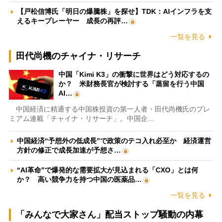
【戸松信博氏「明日の爆騰株」を探せ】TDK：AIインフラを支
えるキープレーヤー 成長の再評…
一覧を見る
田代尚機のチャイナ・リサーチ
中国「Kimi K3」の衝撃に世界はどう対応するの
か？ 米財務長官が検討する「蒸留を行う中国
AI…
中国経済に精通する中国株投資の第一人者・田代尚機氏のプレ
ミアム連載「チャイナ・リサーチ」。中国企…
中国経済“予想外の低成長”で政策のテコ入れ必至か 経済運営
方針の修正で成長加速が予想さ…
“AI革命”で爆発的な需要拡大が見込まれる「CXO」とは何
か？ 高い競争力を持つ中国の医薬品…
一覧を見る
「みんなで大家さん」配当ストップ騒動の内幕