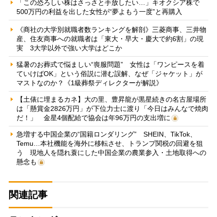
「この恐ろしい株はさっさと手放したい…」キオクシア株で
500万円の利益を出した女性が“夢よもう一度”と再購入
《商社の大学別就職者数ランキングを解剖》三菱商事、三井物
産、住友商事への就職者は「東大・早大・慶大で約6割」の現
実 3大学以外で強い大学はどこか
猛暑のお葬式で悩ましい“喪服問題” 女性は「ワンピースを着
ていけばOK」という俗説に潜む誤解、なぜ「ジャケット」が
マストなのか？《1級葬祭ディレクターが解説》
【土俵に埋まるカネ】大の里、豊昇龍が黒星続きの名古屋場所
は「懸賞金2826万円」が下位力士に渡り「今日はみんなで焼肉
だ！」 金星4個配給で協会は年96万円の支出増に
急増する中国企業の“国籍ロンダリング” SHEIN、TikTok、
Temu…本社機能を海外に移転させ、トランプ関税の回避を狙
う 現地人を隠れ蓑にした中国企業の農業参入・土地取得への
懸念も
関連記事