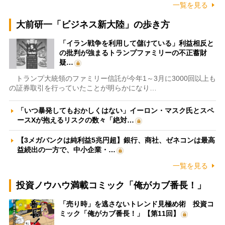
一覧を見る
大前研一「ビジネス新大陸」の歩き方
「イラン戦争を利用して儲けている」利益相反と
の批判が強まるトランプファミリーの不正蓄財
疑…
トランプ大統領のファミリー信託が今年1～3月に3000回以上も
の証券取引を行っていたことが明らかになり…
「いつ暴発してもおかしくはない」イーロン・マスク氏とスペ
ースXが抱えるリスクの数々「絶対…
【3メガバンクは純利益5兆円超】銀行、商社、ゼネコンは最高
益続出の一方で、中小企業・…
一覧を見る
投資ノウハウ満載コミック「俺がカブ番長！」
「売り時」を逃さないトレンド見極め術 投資コ
ミック「俺がカブ番長！」【第11回】