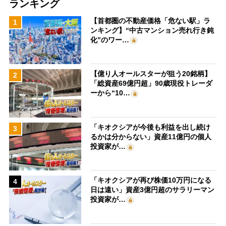
ランキング
【首都圏の不動産価格「危ない駅」ラ
1
ンキング】“中古マンション売れ行き鈍
化”のワー…
【億り人オールスターが狙う20銘柄】
2
「総資産69億円超」90歳現役トレーダ
ーから“10…
「キオクシアが今後も利益を出し続け
3
るかは分からない」資産11億円の個人
投資家が…
「キオクシアが再び株価10万円になる
4
日は遠い」資産3億円超のサラリーマン
投資家が…