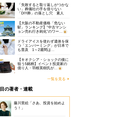
「失敗すると取り返しがつかな
い」葬儀社の手を借りない
「DIY葬」の落とし穴 素人
に…
【大阪の不動産価格「危ない
駅」ランキング】“中古マンシ
ョン売れ行き鈍化”のワー…
ドライアイスを使わず遺体を保
つ「エンバーミング」が日本で
も普及 1～2週間は…
【キオクシア・ショックの後に
狙う5銘柄】イベント投資家の
億り人・羽根英樹氏が…
一覧を見る
目の著者・連載
藤川里絵「さあ、投資を始めよ
う！」