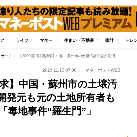
ア
ライフ
マネー
住まい・不動産
家計
トレ
リサーチ
【2000億円賠償請求】中国・蘇州市の土壌汚染問題が泥沼化 開発元も元の土地所有者も譲歩する気はない「毒地事件“羅生門”」
2023.11.15 07:00
マネーポストWEB
請求】中国・蘇州市の土壌汚
開発元も元の土地所有者も
「毒地事件“羅生門”」
Loaded
:
100.00%
/