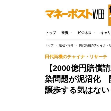
トップ
投資
ビジネス
キャリ
トップ
連載・著者
田代尚機のチャイナ・
田代尚機のチャイナ・リサーチ
【2000億円賠償
染問題が泥沼化 
譲歩する気はない
Unmute