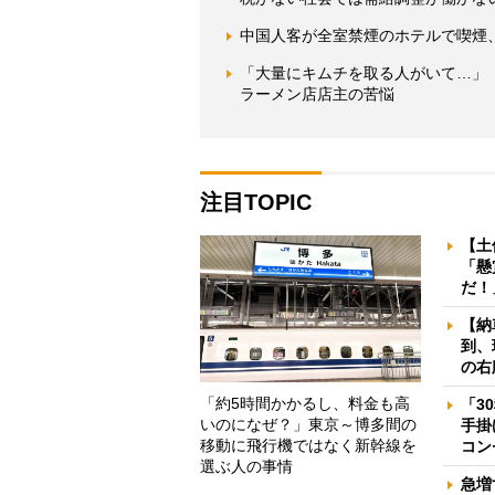
中国人客が全室禁煙のホテルで喫煙
「大量にキムチを取る人がいて…」
ラーメン店店主の苦悩
注目TOPIC
【土
「懸
だ！
【納
到、
の右
「約5時間かかるし、料金も高
「3
いのになぜ？」東京～博多間の
手掛
移動に飛行機ではなく新幹線を
コン
選ぶ人の事情
急増