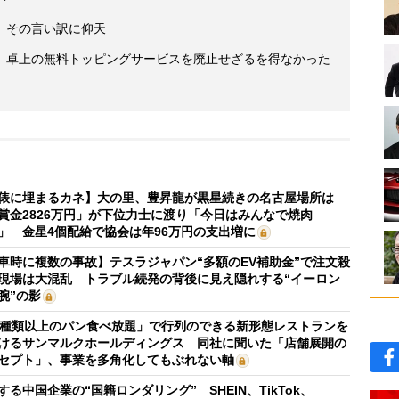
、その言い訳に仰天
 卓上の無料トッピングサービスを廃止せざるを得なかった
俵に埋まるカネ】大の里、豊昇龍が黒星続きの名古屋場所は
賞金2826万円」が下位力士に渡り「今日はみんなで焼肉
」 金星4個配給で協会は年96万円の支出増に
車時に複数の事故】テスラジャパン“多額のEV補助金”で注文殺
現場は大混乱 トラブル続発の背後に見え隠れする“イーロン
腕”の影
0種類以上のパン食べ放題」で行列のできる新形態レストランを
けるサンマルクホールディングス 同社に聞いた「店舗展開の
セプト」、事業を多角化してもぶれない軸
する中国企業の“国籍ロンダリング” SHEIN、TikTok、