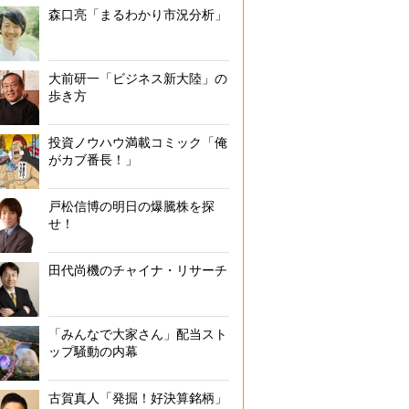
森口亮「まるわかり市況分析」
大前研一「ビジネス新大陸」の
歩き方
投資ノウハウ満載コミック「俺
がカブ番長！」
戸松信博の明日の爆騰株を探
せ！
田代尚機のチャイナ・リサーチ
「みんなで大家さん」配当スト
ップ騒動の内幕
古賀真人「発掘！好決算銘柄」