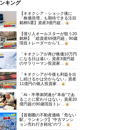
ンキング
【キオクシア・ショック後に
「株価倍増」も期待できる注目
銘柄5選】資産3億円超…
【億り人オールスターが狙う20
銘柄】「総資産69億円超」90歳
現役トレーダーから“1…
「キオクシアが再び株価10万円
になる日は遠い」資産3億円超
のサラリーマン投資家…
「キオクシアが今後も利益を出
し続けるかは分からない」資産
11億円の個人投資家…
「AI・半導体関連が“本命”であ
ることに変わりはない」資産20
億円超の90歳現役トレ…
【首都圏の不動産価格「危ない
駅」ランキング】“中古マンシ
ョン売れ行き鈍化”のワ…