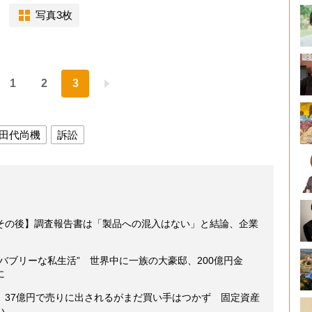
写真3枚
1
2
3
田代尚機
訴訟
その後】調査報告書は「製品への混入はない」と結論、企業
バブリーな私生活” 世界中に一族の大豪邸、200億円金
に
、37億円で売りに出されるがまだ買い手はつかず 固定資産
い