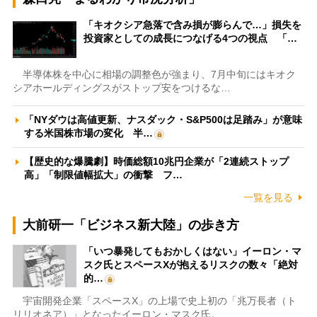
「キオクシア急落で含み損が膨らんで…」損失を
投資家としての成長につなげる4つの視点 「…
半導体株を中心に相場の調整色が強まり、7月中旬にはキオク
シアホールディングスがストップ安をつけるな…
「NYダウは高値更新、ナスダック・S&P500は足踏み」が意味
する米国株市場の変化 半…
【歴史的な爆騰劇】時価総額10兆円企業が「2連続ストップ
高」「制限値幅拡大」の衝撃 フ…
一覧を見る
大前研一「ビジネス新大陸」の歩き方
「いつ暴発してもおかしくはない」イーロン・マ
スク氏とスペースXが抱えるリスクの数々「絶対
的…
宇宙開発企業「スペースX」の上場で史上初の「兆万長者（ト
リリオネア）」となったイーロン・マスク氏。…