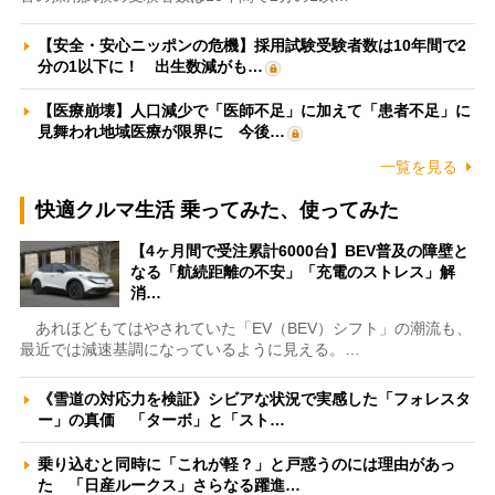
【安全・安心ニッポンの危機】採用試験受験者数は10年間で2
分の1以下に！ 出生数減がも…
【医療崩壊】人口減少で「医師不足」に加えて「患者不足」に
見舞われ地域医療が限界に 今後…
一覧を見る
快適クルマ生活 乗ってみた、使ってみた
【4ヶ月間で受注累計6000台】BEV普及の障壁と
なる「航続距離の不安」「充電のストレス」解
消…
あれほどもてはやされていた「EV（BEV）シフト」の潮流も、
最近では減速基調になっているように見える。…
《雪道の対応力を検証》シビアな状況で実感した「フォレスタ
ー」の真価 「ターボ」と「スト…
乗り込むと同時に「これが軽？」と戸惑うのには理由があっ
た 「日産ルークス」さらなる躍進…