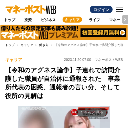
ログイン
トップ
投資
ビジネス
キャリア
ライフ
マネー
トップ
キャリア
働き方
【令和のアグネス論争】子連れで訪問介護した職員
キャリア
2023.11.20 07:00
マネーポストWEB
【令和のアグネス論争】子連れで訪問介
護した職員が自治体に通報された 事業
所代表の困惑、通報者の言い分、そして
役所の見解は
もっと見る
arrow_forward_ios