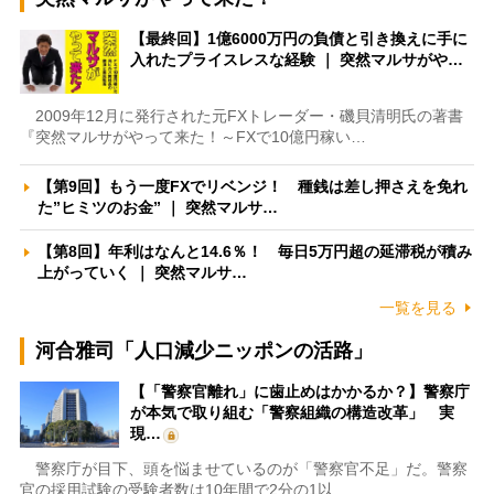
【最終回】1億6000万円の負債と引き換えに手に
入れたプライスレスな経験 ｜ 突然マルサがや…
2009年12月に発行された元FXトレーダー・磯貝清明氏の著書
『突然マルサがやって来た！～FXで10億円稼い…
【第9回】もう一度FXでリベンジ！ 種銭は差し押さえを免れ
た”ヒミツのお金” ｜ 突然マルサ…
【第8回】年利はなんと14.6％！ 毎日5万円超の延滞税が積み
上がっていく ｜ 突然マルサ…
一覧を見る
河合雅司「人口減少ニッポンの活路」
【「警察官離れ」に歯止めはかかるか？】警察庁
が本気で取り組む「警察組織の構造改革」 実
現…
警察庁が目下、頭を悩ませているのが「警察官不足」だ。警察
官の採用試験の受験者数は10年間で2分の1以…