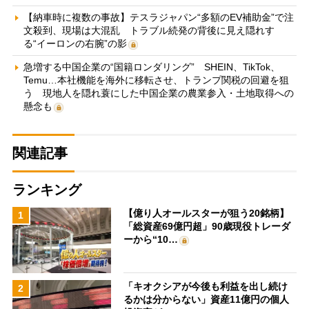
【納車時に複数の事故】テスラジャパン“多額のEV補助金”で注
文殺到、現場は大混乱 トラブル続発の背後に見え隠れす
る“イーロンの右腕”の影
急増する中国企業の“国籍ロンダリング” SHEIN、TikTok、
Temu…本社機能を海外に移転させ、トランプ関税の回避を狙
う 現地人を隠れ蓑にした中国企業の農業参入・土地取得への
懸念も
関連記事
ランキング
【億り人オールスターが狙う20銘柄】
1
「総資産69億円超」90歳現役トレーダ
ーから“10…
「キオクシアが今後も利益を出し続け
2
るかは分からない」資産11億円の個人