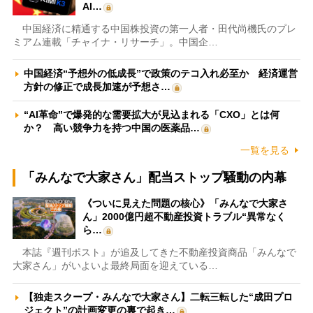
AI…
中国経済に精通する中国株投資の第一人者・田代尚機氏のプレ
ミアム連載「チャイナ・リサーチ」。中国企…
中国経済“予想外の低成長”で政策のテコ入れ必至か 経済運営
方針の修正で成長加速が予想さ…
“AI革命”で爆発的な需要拡大が見込まれる「CXO」とは何
か？ 高い競争力を持つ中国の医薬品…
一覧を見る
「みんなで大家さん」配当ストップ騒動の内幕
《ついに見えた問題の核心》「みんなで大家さ
ん」2000億円超不動産投資トラブル“異常なく
ら…
本誌『週刊ポスト』が追及してきた不動産投資商品「みんなで
大家さん」がいよいよ最終局面を迎えている…
【独走スクープ・みんなで大家さん】二転三転した“成田プロ
ジェクト”の計画変更の裏で起き…