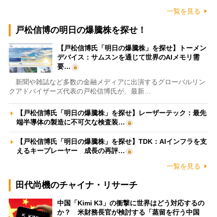
一覧を見る
戸松信博の明日の爆騰株を探せ！
【戸松信博氏「明日の爆騰株」を探せ】トーメン
デバイス：サムスンを通じて世界のAIメモリ需
要…
新聞や雑誌など多数の金融メディアに出演するグローバルリン
クアドバイザーズ代表の戸松信博氏が、最新…
【戸松信博氏「明日の爆騰株」を探せ】レーザーテック：最先
端半導体の製造に不可欠な検査装…
【戸松信博氏「明日の爆騰株」を探せ】TDK：AIインフラを支
えるキープレーヤー 成長の再評…
一覧を見る
田代尚機のチャイナ・リサーチ
中国「Kimi K3」の衝撃に世界はどう対応するの
か？ 米財務長官が検討する「蒸留を行う中国