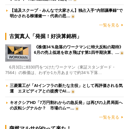
【追及スクープ・みんなで大家さん】独占入手“内部議事録”で
明かされる柳瀬健一・代表の思…
一覧を見る
古賀真人「発掘！好決算銘柄」
《株価34％急落のワークマンに特大反転の期待》
6月の売上低迷を吹き飛ばす第1四半期決算、…
6月3日に8330円をつけたワークマン（東証スタンダード・
7564）の株価は、わずか1カ月あまりで約34％下落…
三菱重工が「AIインフラの新たな主役」として再評価される気
運 エヌビディアとの提携でAI…
キオクシアHD「7万円割れからの急反発」は再びの上昇局面へ
の反転シグナルか？ 市場のムー…
一覧を見る
突然マルサがやって来た！