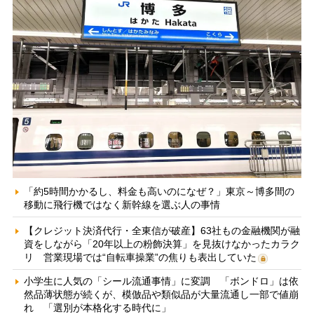
「約5時間かかるし、料金も高いのになぜ？」東京～博多間の
移動に飛行機ではなく新幹線を選ぶ人の事情
【クレジット決済代行・全東信が破産】63社もの金融機関が融
資をしながら「20年以上の粉飾決算」を見抜けなかったカラク
リ 営業現場では“自転車操業”の焦りも表出していた
小学生に人気の「シール流通事情」に変調 「ボンドロ」は依
然品薄状態が続くが、模倣品や類似品が大量流通し一部で値崩
れ 「選別が本格化する時代に」