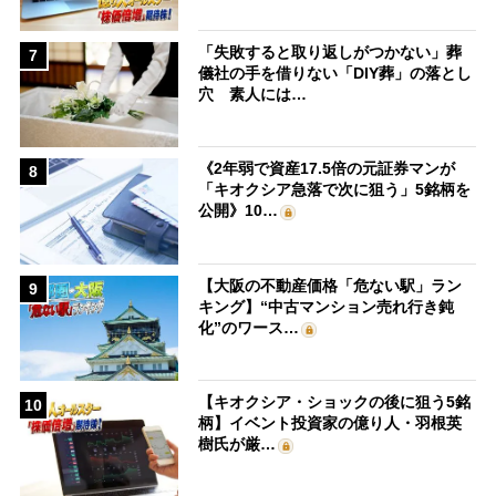
「失敗すると取り返しがつかない」葬
7
儀社の手を借りない「DIY葬」の落とし
穴 素人には…
《2年弱で資産17.5倍の元証券マンが
8
「キオクシア急落で次に狙う」5銘柄を
公開》10…
【大阪の不動産価格「危ない駅」ラン
9
キング】“中古マンション売れ行き鈍
化”のワース…
【キオクシア・ショックの後に狙う5銘
10
柄】イベント投資家の億り人・羽根英
樹氏が厳…