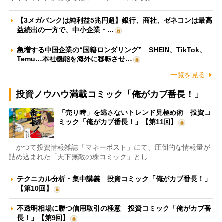
【3メガバンクは純利益5兆円超】銀行、商社、ゼネコンは最高
益続出の一方で、中小企業・…
急増する中国企業の“国籍ロンダリング” SHEIN、TikTok、
Temu…本社機能を海外に移転させ…
一覧を見る
投資ノウハウ満載コミック「俺がカブ番長！」
「売り時」を逃さないトレンド見極め術 投資コ
ミック「俺がカブ番長！」【第11回】
かつて投資情報雑誌「マネーポスト」にて、圧倒的な情報量が
詰め込まれた「天下無敵の株コミック」とし…
テクニカル分析・集中講義 投資コミック「俺がカブ番長！」
【第10回】
不透明相場に勝つ信用取引の極意 投資コミック「俺がカブ番
長！」【第9回】