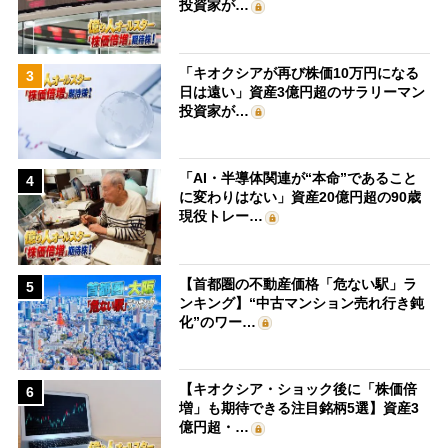
投資家が…
「キオクシアが再び株価10万円になる
3
日は遠い」資産3億円超のサラリーマン
投資家が…
「AI・半導体関連が“本命”であること
4
に変わりはない」資産20億円超の90歳
現役トレー…
【首都圏の不動産価格「危ない駅」ラ
5
ンキング】“中古マンション売れ行き鈍
化”のワー…
【キオクシア・ショック後に「株価倍
6
増」も期待できる注目銘柄5選】資産3
億円超・…