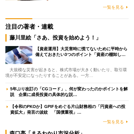
一覧を見る
注目の著者・連載
藤川里絵「さあ、投資を始めよう！」
【資産運用】大災害時に慌てないために平時から
備えておきたい3つのポイント「資産の棚卸し…
大規模な災害が起きると、株式市場が大きく動いたり、取引環
境が不安定になったりすることがある。一方…
5年ぶり改訂の「CGコード」、何が変わったのかポイントを解
説 企業に成長投資の具体的な説…
【令和のPKOか】GPIFをめぐる片山財務相の「円資産への投
資拡大」発言の波紋 「国債重視」…
一覧を見る
森口亮「まるわかり市況分析」