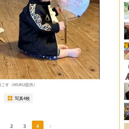
ごす（MUKU提供）
写真4枚
2
3
4