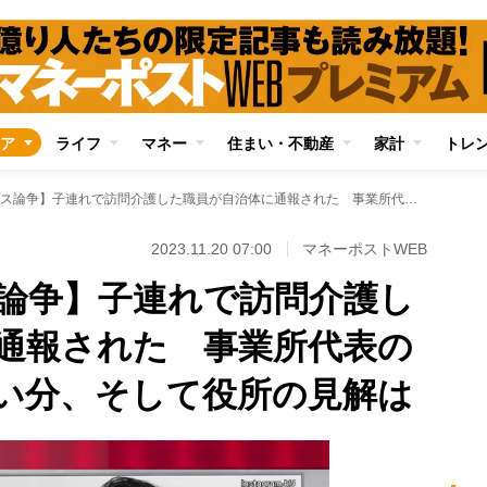
ア
ライフ
マネー
住まい・不動産
家計
トレ
【令和のアグネス論争】子連れで訪問介護した職員が自治体に通報された 事業所代表の困惑、通報者の言い分、そして役所の見解は
2023.11.20 07:00
マネーポストWEB
論争】子連れで訪問介護し
通報された 事業所代表の
い分、そして役所の見解は