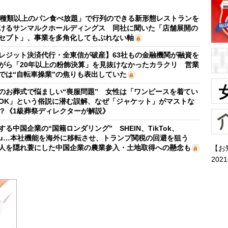
0種類以上のパン食べ放題」で行列のできる新形態レストランを
けるサンマルクホールディングス 同社に聞いた「店舗展開の
セプト」、事業を多角化してもぶれない軸
レジット決済代行・全東信が破産】63社もの金融機関が融資を
がら「20年以上の粉飾決算」を見抜けなかったカラクリ 営業
では“自転車操業”の焦りも表出していた
のお葬式で悩ましい“喪服問題” 女性は「ワンピースを着てい
OK」という俗説に潜む誤解、なぜ「ジャケット」がマストな
？《1級葬祭ディレクターが解説》
する中国企業の“国籍ロンダリング” SHEIN、TikTok、
mu…本社機能を海外に移転させ、トランプ関税の回避を狙う
人を隠れ蓑にした中国企業の農業参入・土地取得への懸念も
【お
202