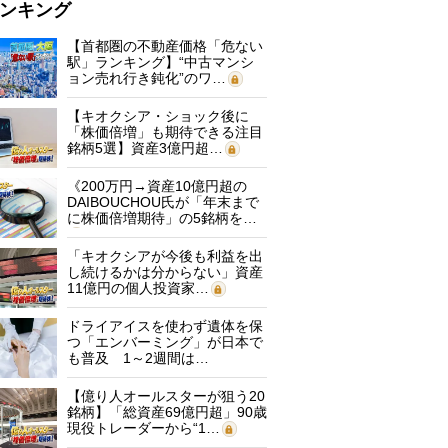
ンキング
【首都圏の不動産価格「危ない
駅」ランキング】“中古マンシ
ョン売れ行き鈍化”のワ…
【キオクシア・ショック後に
「株価倍増」も期待できる注目
銘柄5選】資産3億円超…
《200万円→資産10億円超の
DAIBOUCHOU氏が「年末まで
に株価倍増期待」の5銘柄を…
「キオクシアが今後も利益を出
し続けるかは分からない」資産
11億円の個人投資家…
ドライアイスを使わず遺体を保
つ「エンバーミング」が日本で
も普及 1～2週間は…
【億り人オールスターが狙う20
銘柄】「総資産69億円超」90歳
現役トレーダーから“1…