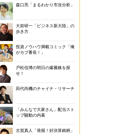
森口亮「まるわかり市況分析」
大前研一「ビジネス新大陸」の
歩き方
投資ノウハウ満載コミック「俺
がカブ番長！」
戸松信博の明日の爆騰株を探
せ！
田代尚機のチャイナ・リサーチ
「みんなで大家さん」配当スト
ップ騒動の内幕
古賀真人「発掘！好決算銘柄」