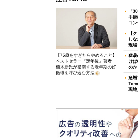
「3
手掛
コン
【ク
しな
現場
【75歳をすぎたらやめること】
猛暑
ベストセラー『定年後』著者・
けば
楠木新氏が指南する老年期の好
のか
循環を呼び込む方法
急増
Te
現地