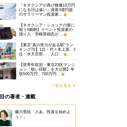
「キオクシアが再び株価10万円
になる日は遠い」資産3億円超
のサラリーマン投資家…
【キオクシア・ショックの後に
狙う5銘柄】イベント投資家の
億り人・羽根英樹氏が…
【東京“真の実力がある駅”ラン
キング70】1位・代々木上原、2
位・水天宮前… 人口…
【世帯年収別・東京23区マンシ
ョン「狙い目駅」を大公開】年
収500万円、700万円…
一覧を見る
目の著者・連載
藤川里絵「さあ、投資を始めよ
う！」