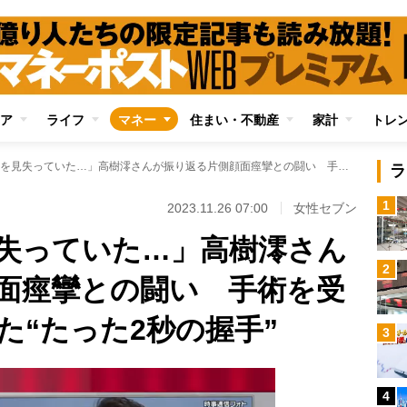
ア
ライフ
マネー
住まい・不動産
家計
トレ
「生きる意味を見失っていた…」高樹澪さんが振り返る片側顔面痙攣との闘い 手術を受ける勇気をもらった“たった2秒の握手”
ラ
1
2023.11.26 07:00
女性セブン
失っていた…」高樹澪さん
2
面痙攣との闘い 手術を受
た“たった2秒の握手”
3
4