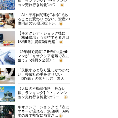
駅」ランキング】“中古マンシ
ョン売れ行き鈍化”のワ…
「AI・半導体関連が“本命”であ
ることに変わりはない」資産20
億円超の90歳現役トレ…
【キオクシア・ショック後に
「株価倍増」も期待できる注目
銘柄5選】資産3億円超…
《2年弱で資産17.5倍の元証券
マンが「キオクシア急落で次に
狙う」5銘柄を公開》1…
「失敗すると取り返しがつかな
い」葬儀社の手を借りない
「DIY葬」の落とし穴 素人
に…
【大阪の不動産価格「危ない
駅」ランキング】“中古マンシ
ョン売れ行き鈍化”のワー…
キオクシア・ショックで「次に
マネーが流れる」16銘柄 AI相
場の裏で割安に放置さ…