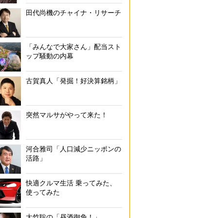
田代尚機のチャイナ・リサーチ
「みんなで大家さん」配当スト
ップ騒動の内幕
古賀真人「発掘！好決算銘柄」
突然マルサがやって来た！
河合雅司「人口減少ニッポンの
活路」
快適クルマ生活 乗ってみた、
使ってみた
大竹聡の「昼酒御免！」