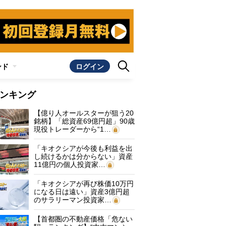
ンド
ログイン
ンキング
【億り人オールスターが狙う20
銘柄】「総資産69億円超」90歳
現役トレーダーから“1…
「キオクシアが今後も利益を出
し続けるかは分からない」資産
11億円の個人投資家…
「キオクシアが再び株価10万円
になる日は遠い」資産3億円超
のサラリーマン投資家…
【首都圏の不動産価格「危ない