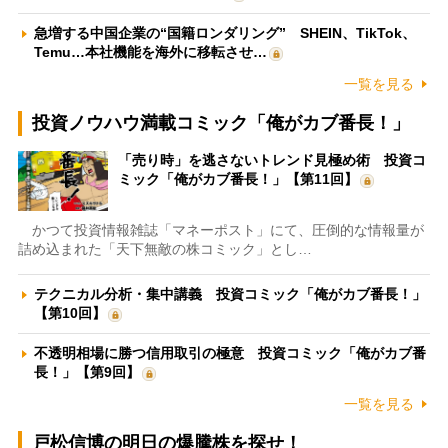
急増する中国企業の“国籍ロンダリング” SHEIN、TikTok、
Temu…本社機能を海外に移転させ…
一覧を見る
投資ノウハウ満載コミック「俺がカブ番長！」
「売り時」を逃さないトレンド見極め術 投資コ
ミック「俺がカブ番長！」【第11回】
かつて投資情報雑誌「マネーポスト」にて、圧倒的な情報量が
詰め込まれた「天下無敵の株コミック」とし…
テクニカル分析・集中講義 投資コミック「俺がカブ番長！」
【第10回】
不透明相場に勝つ信用取引の極意 投資コミック「俺がカブ番
長！」【第9回】
一覧を見る
戸松信博の明日の爆騰株を探せ！