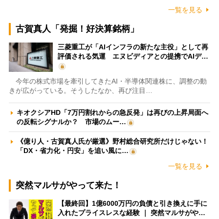
一覧を見る
古賀真人「発掘！好決算銘柄」
三菱重工が「AIインフラの新たな主役」として再
評価される気運 エヌビディアとの提携でAIデ…
今年の株式市場を牽引してきたAI・半導体関連株に、調整の動
きが広がっている。そうしたなか、再び注目…
キオクシアHD「7万円割れからの急反発」は再びの上昇局面へ
の反転シグナルか？ 市場のムー…
《億り人・古賀真人氏が厳選》野村総合研究所だけじゃない！
「DX・省力化・円安」を追い風に…
一覧を見る
突然マルサがやって来た！
【最終回】1億6000万円の負債と引き換えに手に
入れたプライスレスな経験 ｜ 突然マルサがや…