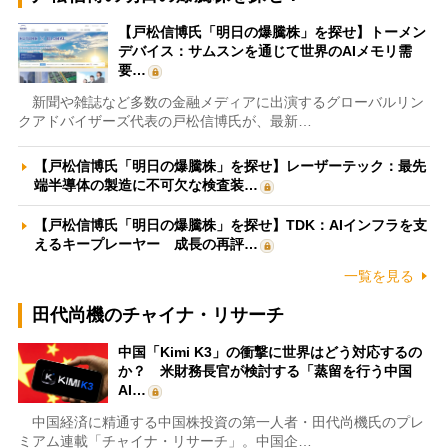
【戸松信博氏「明日の爆騰株」を探せ】トーメン
デバイス：サムスンを通じて世界のAIメモリ需
要…
新聞や雑誌など多数の金融メディアに出演するグローバルリン
クアドバイザーズ代表の戸松信博氏が、最新…
【戸松信博氏「明日の爆騰株」を探せ】レーザーテック：最先
端半導体の製造に不可欠な検査装…
【戸松信博氏「明日の爆騰株」を探せ】TDK：AIインフラを支
えるキープレーヤー 成長の再評…
一覧を見る
田代尚機のチャイナ・リサーチ
中国「Kimi K3」の衝撃に世界はどう対応するの
か？ 米財務長官が検討する「蒸留を行う中国
AI…
中国経済に精通する中国株投資の第一人者・田代尚機氏のプレ
ミアム連載「チャイナ・リサーチ」。中国企…