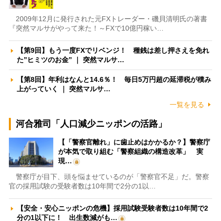
2009年12月に発行された元FXトレーダー・磯貝清明氏の著書
『突然マルサがやって来た！～FXで10億円稼い…
【第9回】もう一度FXでリベンジ！ 種銭は差し押さえを免れ
た”ヒミツのお金” ｜ 突然マルサ…
【第8回】年利はなんと14.6％！ 毎日5万円超の延滞税が積み
上がっていく ｜ 突然マルサ…
一覧を見る
河合雅司「人口減少ニッポンの活路」
【「警察官離れ」に歯止めはかかるか？】警察庁
が本気で取り組む「警察組織の構造改革」 実
現…
警察庁が目下、頭を悩ませているのが「警察官不足」だ。警察
官の採用試験の受験者数は10年間で2分の1以…
【安全・安心ニッポンの危機】採用試験受験者数は10年間で2
分の1以下に！ 出生数減がも…