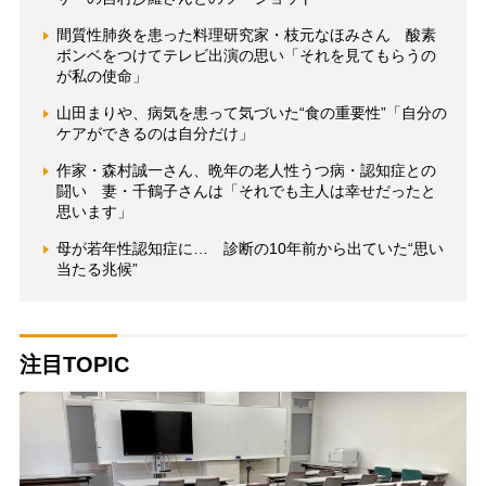
間質性肺炎を患った料理研究家・枝元なほみさん 酸素
ボンベをつけてテレビ出演の思い「それを見てもらうの
が私の使命」
山田まりや、病気を患って気づいた“食の重要性”「自分の
ケアができるのは自分だけ」
作家・森村誠一さん、晩年の老人性うつ病・認知症との
闘い 妻・千鶴子さんは「それでも主人は幸せだったと
思います」
母が若年性認知症に… 診断の10年前から出ていた“思い
当たる兆候”
注目TOPIC