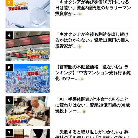
「キオクシアが再び株価10万円になる
3
日は遠い」資産3億円超のサラリーマン
投資家が…
「キオクシアが今後も利益を出し続け
4
るかは分からない」資産11億円の個人
投資家が…
【首都圏の不動産価格「危ない駅」ラ
5
ンキング】“中古マンション売れ行き鈍
化”のワー…
「AI・半導体関連が“本命”であること
6
に変わりはない」資産20億円超の90歳
現役トレー…
「失敗すると取り返しがつかない」葬
7
儀社の手を借りない「DIY葬」の落とし