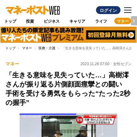
ログイン
トップ
投資
ビジネス
キャリア
ライフ
マネー
トップ
マネー
医療・介護
「生きる意味を見失っていた…」高樹澪さんが振り
マネー
2023.11.26 07:00
女性セブン
「生きる意味を見失っていた…」高樹澪
さんが振り返る片側顔面痙攣との闘い
手術を受ける勇気をもらった“たった2秒
の握手”