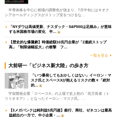
半導体株を中心に相場の調整色が強まり、7月中旬にはキオク
シアホールディングスがストップ安をつけるな…
「NYダウは高値更新、ナスダック・S&P500は足踏み」が意味
する米国株市場の変化 半…
【歴史的な爆騰劇】時価総額10兆円企業が「2連続ストップ
高」「制限値幅拡大」の衝撃 フ…
一覧を見る
大前研一「ビジネス新大陸」の歩き方
「いつ暴発してもおかしくはない」イーロン・マ
スク氏とスペースXが抱えるリスクの数々「絶対
的…
宇宙開発企業「スペースX」の上場で史上初の「兆万長者（ト
リリオネア）」となったイーロン・マスク氏。…
【3メガバンクは純利益5兆円超】銀行、商社、ゼネコンは最高
益続出の一方で、中小企業・…