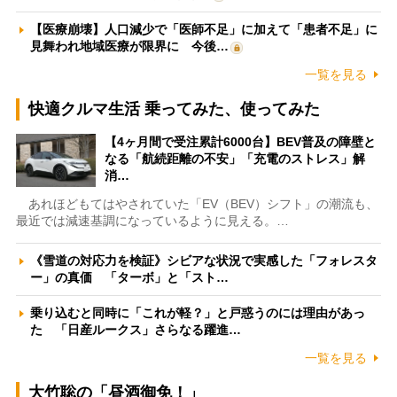
【医療崩壊】人口減少で「医師不足」に加えて「患者不足」に
見舞われ地域医療が限界に 今後…
一覧を見る
快適クルマ生活 乗ってみた、使ってみた
【4ヶ月間で受注累計6000台】BEV普及の障壁と
なる「航続距離の不安」「充電のストレス」解
消…
あれほどもてはやされていた「EV（BEV）シフト」の潮流も、
最近では減速基調になっているように見える。…
《雪道の対応力を検証》シビアな状況で実感した「フォレスタ
ー」の真価 「ターボ」と「スト…
乗り込むと同時に「これが軽？」と戸惑うのには理由があっ
た 「日産ルークス」さらなる躍進…
一覧を見る
大竹聡の「昼酒御免！」