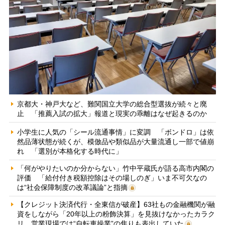
京都大・神戸大など、難関国立大学の総合型選抜が続々と廃
止 「推薦入試の拡大」報道と現実の乖離はなぜ起きるのか
小学生に人気の「シール流通事情」に変調 「ボンドロ」は依
然品薄状態が続くが、模倣品や類似品が大量流通し一部で値崩
れ 「選別が本格化する時代に」
「何がやりたいのか分からない」竹中平蔵氏が語る高市内閣の
評価 「給付付き税額控除はその場しのぎ」いま不可欠なの
は“社会保障制度の改革議論”と指摘
【クレジット決済代行・全東信が破産】63社もの金融機関が融
資をしながら「20年以上の粉飾決算」を見抜けなかったカラク
リ 営業現場では“自転車操業”の焦りも表出していた