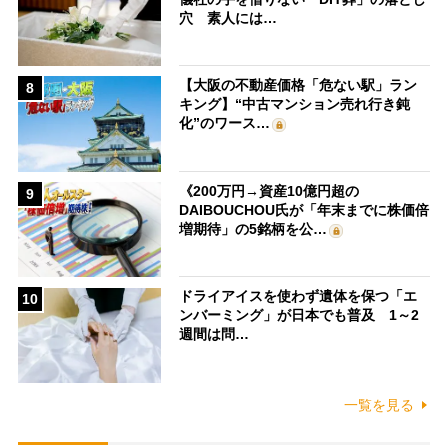
穴 素人には…
【大阪の不動産価格「危ない駅」ラン
8
キング】“中古マンション売れ行き鈍
化”のワース…
《200万円→資産10億円超の
9
DAIBOUCHOU氏が「年末までに株価倍
増期待」の5銘柄を公…
ドライアイスを使わず遺体を保つ「エ
10
ンバーミング」が日本でも普及 1～2
週間は問…
一覧を見る