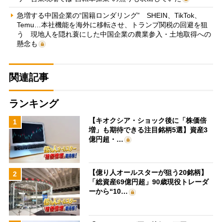
急増する中国企業の“国籍ロンダリング” SHEIN、TikTok、
Temu…本社機能を海外に移転させ、トランプ関税の回避を狙
う 現地人を隠れ蓑にした中国企業の農業参入・土地取得への
懸念も
関連記事
ランキング
【キオクシア・ショック後に「株価倍
1
増」も期待できる注目銘柄5選】資産3
億円超・…
【億り人オールスターが狙う20銘柄】
2
「総資産69億円超」90歳現役トレーダ
ーから“10…