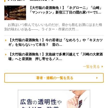
【大竹聡の昼酒御免！】「ネグローニ」「山崎」
「マンハッタン」新宿三丁目の隠れ家バーで1…
お酒はいつ飲んでもいいものだが、昼から飲むお酒にはまた格
別の味わいがある――。ライター・作家の大竹…
【大竹聡の昼酒御免！】今の若者は「なめろう」や「キヌカツ
ギ」を知らないって本当？ 昔の…
【大竹聡の昼酒御免！】京急線で多摩川越えて「川崎の大衆酒
場」へと昼酒旅 押し寄せるノス…
一覧を見る
著者・連載の一覧を見る