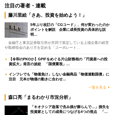
注目の著者・連載
藤川里絵「さあ、投資を始めよう！」
5年ぶり改訂の「CGコード」、何が変わったのか
ポイントを解説 企業に成長投資の具体的な説
明…
金融庁と東京証券取引所が共同で策定している上場企業の経営
や取締役会のあり方を定める「コーポレート…
【令和のPKOか】GPIFをめぐる片山財務相の「円資産への投
資拡大」発言の波紋 「国債重視」…
インフレでも「物価負け」しない金融商品「物価連動国債」に
注目 元本が物価の動きに合わせ…
一覧を見る
森口亮「まるわかり市況分析」
「キオクシア急落で含み損が膨らんで…」損失を
投資家としての成長につなげる4つの視点 「…