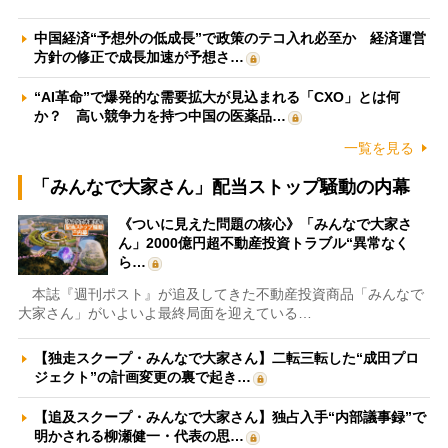
中国経済“予想外の低成長”で政策のテコ入れ必至か 経済運営
方針の修正で成長加速が予想さ…
“AI革命”で爆発的な需要拡大が見込まれる「CXO」とは何
か？ 高い競争力を持つ中国の医薬品…
一覧を見る
「みんなで大家さん」配当ストップ騒動の内幕
《ついに見えた問題の核心》「みんなで大家さ
ん」2000億円超不動産投資トラブル“異常なく
ら…
本誌『週刊ポスト』が追及してきた不動産投資商品「みんなで
大家さん」がいよいよ最終局面を迎えている…
【独走スクープ・みんなで大家さん】二転三転した“成田プロ
ジェクト”の計画変更の裏で起き…
【追及スクープ・みんなで大家さん】独占入手“内部議事録”で
明かされる柳瀬健一・代表の思…