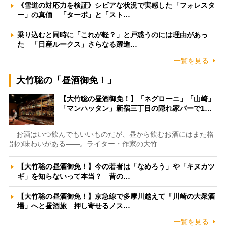
《雪道の対応力を検証》シビアな状況で実感した「フォレスタ
ー」の真価 「ターボ」と「スト…
乗り込むと同時に「これが軽？」と戸惑うのには理由があっ
た 「日産ルークス」さらなる躍進…
一覧を見る
大竹聡の「昼酒御免！」
【大竹聡の昼酒御免！】「ネグローニ」「山崎」
「マンハッタン」新宿三丁目の隠れ家バーで1…
お酒はいつ飲んでもいいものだが、昼から飲むお酒にはまた格
別の味わいがある――。ライター・作家の大竹…
【大竹聡の昼酒御免！】今の若者は「なめろう」や「キヌカツ
ギ」を知らないって本当？ 昔の…
【大竹聡の昼酒御免！】京急線で多摩川越えて「川崎の大衆酒
場」へと昼酒旅 押し寄せるノス…
一覧を見る