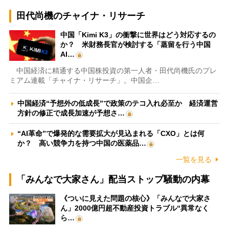
田代尚機のチャイナ・リサーチ
中国「Kimi K3」の衝撃に世界はどう対応するの
か？ 米財務長官が検討する「蒸留を行う中国
AI…
中国経済に精通する中国株投資の第一人者・田代尚機氏のプレ
ミアム連載「チャイナ・リサーチ」。中国企…
中国経済“予想外の低成長”で政策のテコ入れ必至か 経済運営
方針の修正で成長加速が予想さ…
“AI革命”で爆発的な需要拡大が見込まれる「CXO」とは何
か？ 高い競争力を持つ中国の医薬品…
一覧を見る
「みんなで大家さん」配当ストップ騒動の内幕
《ついに見えた問題の核心》「みんなで大家さ
ん」2000億円超不動産投資トラブル“異常なく
ら…