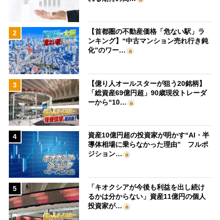
【首都圏の不動産価格「危ない駅」ラ
2
ンキング】“中古マンション売れ行き鈍
化”のワー…
【億り人オールスターが狙う20銘柄】
3
「総資産69億円超」90歳現役トレーダ
ーから“10…
資産10億円超の投資家が明かす“AI・半
4
導体相場に乗らなかった理由” フルポ
ジション…
「キオクシアが今後も利益を出し続け
5
るかは分からない」資産11億円の個人
投資家が…