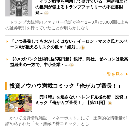
「イラン戦争を利用して儲けている」利益相反と
の批判が強まるトランプファミリーの不正蓄財
疑…
トランプ大統領のファミリー信託が今年1～3月に3000回以上も
の証券取引を行っていたことが明らかになり…
「いつ暴発してもおかしくはない」イーロン・マスク氏とスペ
ースXが抱えるリスクの数々「絶対…
【3メガバンクは純利益5兆円超】銀行、商社、ゼネコンは最高
益続出の一方で、中小企業・…
一覧を見る
投資ノウハウ満載コミック「俺がカブ番長！」
「売り時」を逃さないトレンド見極め術 投資コ
ミック「俺がカブ番長！」【第11回】
かつて投資情報雑誌「マネーポスト」にて、圧倒的な情報量が
詰め込まれた「天下無敵の株コミック」とし…