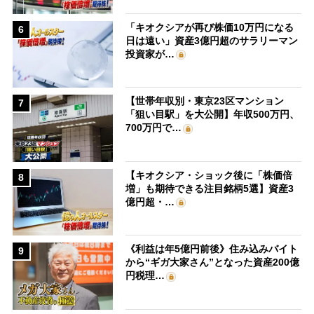
「キオクシアが再び株価10万円になる
6
日は遠い」資産3億円超のサラリーマン
投資家が…
【世帯年収別・東京23区マンション
7
「狙い目駅」を大公開】年収500万円、
700万円で…
【キオクシア・ショック後に「株価倍
8
増」も期待できる注目銘柄5選】資産3
億円超・…
《利益は年5億円前後》住み込みバイト
9
から“ギガ大家さん”となった資産200億
円税理…