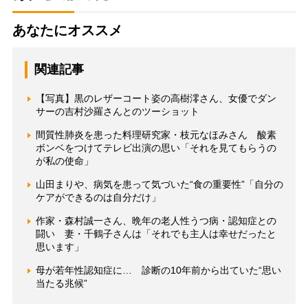
あなたにオススメ
関連記事
【写真】黒のレザーコート姿の高樹澪さん、女優でダン
サーの吉村沙羅さんとのツーショット
間質性肺炎を患った料理研究家・枝元なほみさん 酸素
ボンベをつけてテレビ出演の思い「それを見てもらうの
が私の使命」
山田まりや、病気を患って気づいた“食の重要性”「自分の
ケアができるのは自分だけ」
作家・森村誠一さん、晩年の老人性うつ病・認知症との
闘い 妻・千鶴子さんは「それでも主人は幸せだったと
思います」
母が若年性認知症に… 診断の10年前から出ていた“思い
当たる兆候”