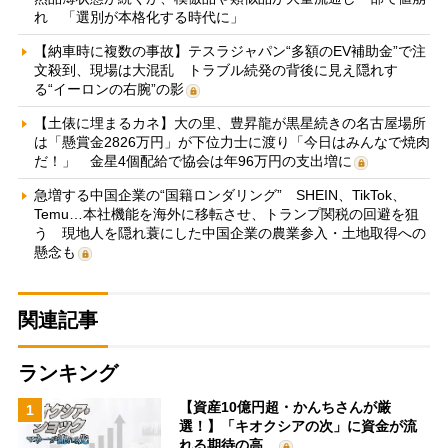
れ 「選別が本格化する時代に」
【納車時に複数の事故】テスラジャパン“多額のEV補助金”で注
文殺到、現場は大混乱 トラブル続発の背後に見え隠れす
る“イーロンの右腕”の影
【土俵に埋まるカネ】大の里、豊昇龍が黒星続きの名古屋場所
は「懸賞金2826万円」が下位力士に渡り「今日はみんなで焼肉
だ！」 金星4個配給で協会は年96万円の支出増に
急増する中国企業の“国籍ロンダリング” SHEIN、TikTok、
Temu…本社機能を海外に移転させ、トランプ関税の回避を狙
う 現地人を隠れ蓑にした中国企業の農業参入・土地取得への
懸念も
関連記事
ランキング
【資産10億円超・かんちさんが厳
1
選！】「キオクシアの次」に資金が流
れる期待の高…