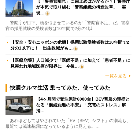
【「警察官離れ」に歯止めはかかるか？】警察庁
が本気で取り組む「警察組織の構造改革」 実
現…
警察庁が目下、頭を悩ませているのが「警察官不足」だ。警察
官の採用試験の受験者数は10年間で2分の1以…
【安全・安心ニッポンの危機】採用試験受験者数は10年間で2
分の1以下に！ 出生数減がも…
【医療崩壊】人口減少で「医師不足」に加えて「患者不足」に
見舞われ地域医療が限界に 今後…
一覧を見る
快適クルマ生活 乗ってみた、使ってみた
【4ヶ月間で受注累計6000台】BEV普及の障壁と
なる「航続距離の不安」「充電のストレス」解
消…
あれほどもてはやされていた「EV（BEV）シフト」の潮流も、
最近では減速基調になっているように見える。…