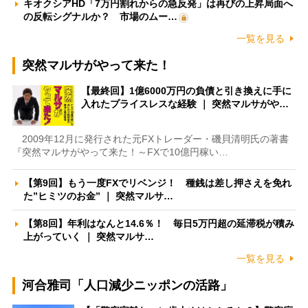
キオクシアHD「7万円割れからの急反発」は再びの上昇局面へ
の反転シグナルか？ 市場のムー…
一覧を見る
突然マルサがやって来た！
【最終回】1億6000万円の負債と引き換えに手に
入れたプライスレスな経験 ｜ 突然マルサがや…
2009年12月に発行された元FXトレーダー・磯貝清明氏の著書
『突然マルサがやって来た！～FXで10億円稼い…
【第9回】もう一度FXでリベンジ！ 種銭は差し押さえを免れ
た”ヒミツのお金” ｜ 突然マルサ…
【第8回】年利はなんと14.6％！ 毎日5万円超の延滞税が積み
上がっていく ｜ 突然マルサ…
一覧を見る
河合雅司「人口減少ニッポンの活路」