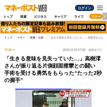
ログイン
トップ
投資
ビジネス
キャリア
ライフ
マネー
トップ
マネー
医療・介護
「生きる意味を見失っていた…」高樹澪さんが振り
マネー
2023.11.26 07:00
女性セブン
「生きる意味を見失っていた…」高樹澪
さんが振り返る片側顔面痙攣との闘い
手術を受ける勇気をもらった“たった2秒
の握手”