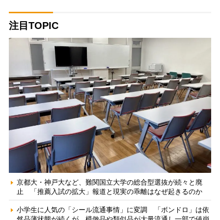
注目TOPIC
京都大・神戸大など、難関国立大学の総合型選抜が続々と廃
止 「推薦入試の拡大」報道と現実の乖離はなぜ起きるのか
小学生に人気の「シール流通事情」に変調 「ボンドロ」は依
然品薄状態が続くが、模倣品や類似品が大量流通し一部で値崩