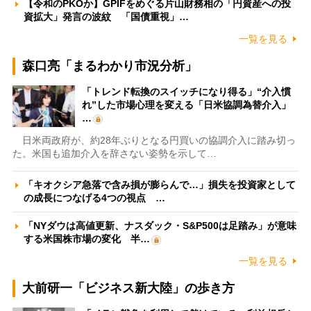
【令和のPKOか】GPIFをめぐる片山財務相の「円資産への投
資拡大」発言の波紋 「国債重視」…
一覧を見る
森口亮「まるわかり市況分析」
「トレンド転換のスイッチになり得る」“介入慣
れ”した市場心理を変える「日米協調為替介入」
…
日米両政府が、約28年ぶりとなる円買いの協調介入に踏み切っ
た。米国も追加介入を辞さない姿勢を示して…
「キオクシア急落で含み損が膨らんで…」損失を投資家として
の成長につなげる4つの視点 …
「NYダウは高値更新、ナスダック・S&P500は足踏み」が意味
する米国株市場の変化 半…
一覧を見る
大前研一「ビジネス新大陸」の歩き方