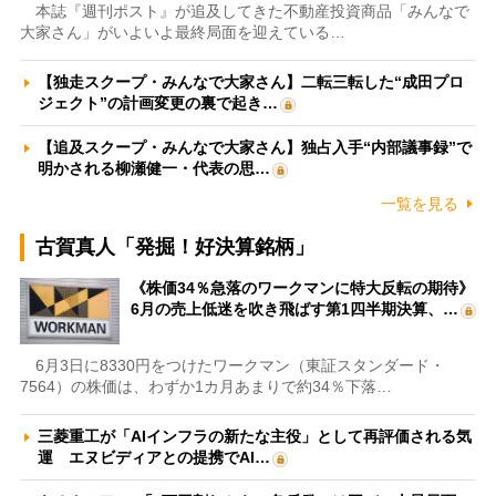
本誌『週刊ポスト』が追及してきた不動産投資商品「みんなで
大家さん」がいよいよ最終局面を迎えている…
【独走スクープ・みんなで大家さん】二転三転した“成田プロ
ジェクト”の計画変更の裏で起き…
【追及スクープ・みんなで大家さん】独占入手“内部議事録”で
明かされる柳瀬健一・代表の思…
一覧を見る
古賀真人「発掘！好決算銘柄」
《株価34％急落のワークマンに特大反転の期待》
6月の売上低迷を吹き飛ばす第1四半期決算、…
6月3日に8330円をつけたワークマン（東証スタンダード・
7564）の株価は、わずか1カ月あまりで約34％下落…
三菱重工が「AIインフラの新たな主役」として再評価される気
運 エヌビディアとの提携でAI…