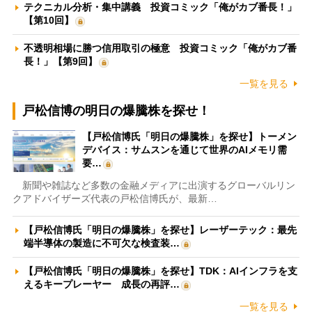
テクニカル分析・集中講義 投資コミック「俺がカブ番長！」
【第10回】
不透明相場に勝つ信用取引の極意 投資コミック「俺がカブ番
長！」【第9回】
一覧を見る
戸松信博の明日の爆騰株を探せ！
【戸松信博氏「明日の爆騰株」を探せ】トーメン
デバイス：サムスンを通じて世界のAIメモリ需
要…
新聞や雑誌など多数の金融メディアに出演するグローバルリン
クアドバイザーズ代表の戸松信博氏が、最新…
【戸松信博氏「明日の爆騰株」を探せ】レーザーテック：最先
端半導体の製造に不可欠な検査装…
【戸松信博氏「明日の爆騰株」を探せ】TDK：AIインフラを支
えるキープレーヤー 成長の再評…
一覧を見る