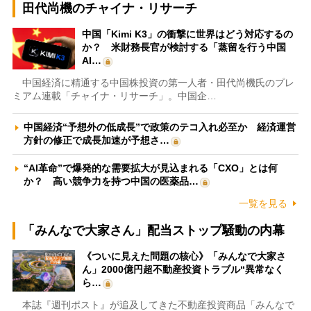
田代尚機のチャイナ・リサーチ
中国「Kimi K3」の衝撃に世界はどう対応するの
か？ 米財務長官が検討する「蒸留を行う中国
AI…
中国経済に精通する中国株投資の第一人者・田代尚機氏のプレ
ミアム連載「チャイナ・リサーチ」。中国企…
中国経済“予想外の低成長”で政策のテコ入れ必至か 経済運営
方針の修正で成長加速が予想さ…
“AI革命”で爆発的な需要拡大が見込まれる「CXO」とは何
か？ 高い競争力を持つ中国の医薬品…
一覧を見る
「みんなで大家さん」配当ストップ騒動の内幕
《ついに見えた問題の核心》「みんなで大家さ
ん」2000億円超不動産投資トラブル“異常なく
ら…
本誌『週刊ポスト』が追及してきた不動産投資商品「みんなで