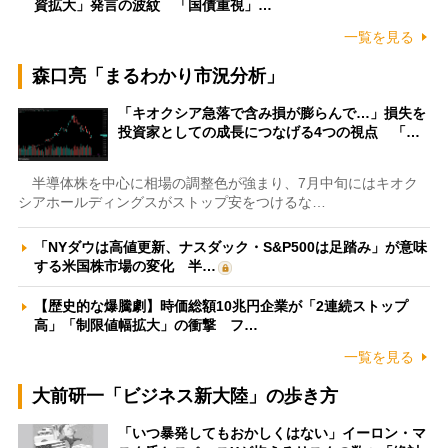
資拡大」発言の波紋 「国債重視」…
一覧を見る
森口亮「まるわかり市況分析」
「キオクシア急落で含み損が膨らんで…」損失を
投資家としての成長につなげる4つの視点 「…
半導体株を中心に相場の調整色が強まり、7月中旬にはキオク
シアホールディングスがストップ安をつけるな…
「NYダウは高値更新、ナスダック・S&P500は足踏み」が意味
する米国株市場の変化 半…
【歴史的な爆騰劇】時価総額10兆円企業が「2連続ストップ
高」「制限値幅拡大」の衝撃 フ…
一覧を見る
大前研一「ビジネス新大陸」の歩き方
「いつ暴発してもおかしくはない」イーロン・マ