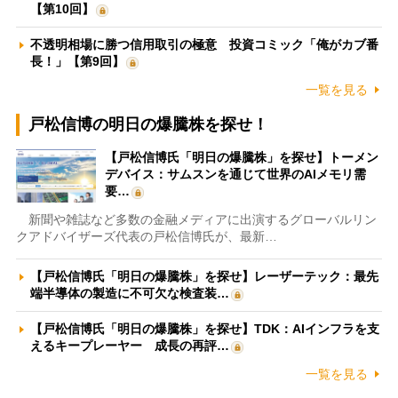
【第10回】
不透明相場に勝つ信用取引の極意 投資コミック「俺がカブ番
長！」【第9回】
一覧を見る
戸松信博の明日の爆騰株を探せ！
【戸松信博氏「明日の爆騰株」を探せ】トーメン
デバイス：サムスンを通じて世界のAIメモリ需
要…
新聞や雑誌など多数の金融メディアに出演するグローバルリン
クアドバイザーズ代表の戸松信博氏が、最新…
【戸松信博氏「明日の爆騰株」を探せ】レーザーテック：最先
端半導体の製造に不可欠な検査装…
【戸松信博氏「明日の爆騰株」を探せ】TDK：AIインフラを支
えるキープレーヤー 成長の再評…
一覧を見る