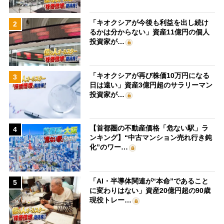
「キオクシアが今後も利益を出し続け
2
るかは分からない」資産11億円の個人
投資家が…
「キオクシアが再び株価10万円になる
3
日は遠い」資産3億円超のサラリーマン
投資家が…
【首都圏の不動産価格「危ない駅」ラ
4
ンキング】“中古マンション売れ行き鈍
化”のワー…
「AI・半導体関連が“本命”であること
5
に変わりはない」資産20億円超の90歳
現役トレー…