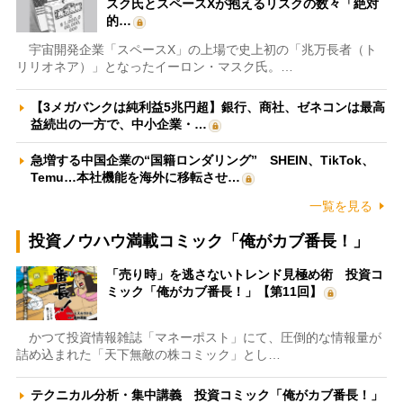
スク氏とスペースXが抱えるリスクの数々「絶対
的…
宇宙開発企業「スペースX」の上場で史上初の「兆万長者（ト
リリオネア）」となったイーロン・マスク氏。…
【3メガバンクは純利益5兆円超】銀行、商社、ゼネコンは最高
益続出の一方で、中小企業・…
急増する中国企業の“国籍ロンダリング” SHEIN、TikTok、
Temu…本社機能を海外に移転させ…
一覧を見る
投資ノウハウ満載コミック「俺がカブ番長！」
「売り時」を逃さないトレンド見極め術 投資コ
ミック「俺がカブ番長！」【第11回】
かつて投資情報雑誌「マネーポスト」にて、圧倒的な情報量が
詰め込まれた「天下無敵の株コミック」とし…
テクニカル分析・集中講義 投資コミック「俺がカブ番長！」