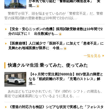
が本気で取り組む「警察組織の構造改革」 実
現…
警察庁が目下、頭を悩ませているのが「警察官不足」だ。警察
官の採用試験の受験者数は10年間で2分の1以…
【安全・安心ニッポンの危機】採用試験受験者数は10年間で2
分の1以下に！ 出生数減がも…
【医療崩壊】人口減少で「医師不足」に加えて「患者不足」に
見舞われ地域医療が限界に 今後…
一覧を見る
快適クルマ生活 乗ってみた、使ってみた
【4ヶ月間で受注累計6000台】BEV普及の障壁と
なる「航続距離の不安」「充電のストレス」解
消…
あれほどもてはやされていた「EV（BEV）シフト」の潮流も、
最近では減速基調になっているように見える。…
《雪道の対応力を検証》シビアな状況で実感した「フォレスタ