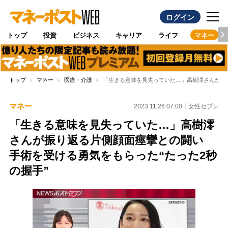
ログイン
トップ
投資
ビジネス
キャリア
ライフ
マネー
トップ
マネー
医療・介護
「生きる意味を見失っていた…」高樹澪さんが振り
マネー
2023.11.26 07:00
女性セブン
「生きる意味を見失っていた…」高樹澪
さんが振り返る片側顔面痙攣との闘い
手術を受ける勇気をもらった“たった2秒
の握手”