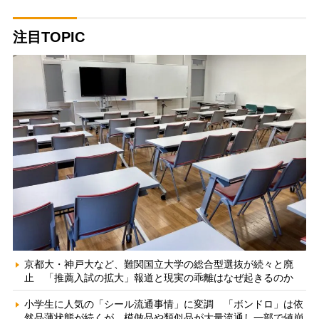
注目TOPIC
京都大・神戸大など、難関国立大学の総合型選抜が続々と廃
止 「推薦入試の拡大」報道と現実の乖離はなぜ起きるのか
小学生に人気の「シール流通事情」に変調 「ボンドロ」は依
然品薄状態が続くが、模倣品や類似品が大量流通し一部で値崩