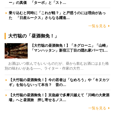
ー」の真価 「ターボ」と「スト…
乗り込むと同時に「これが軽？」と戸惑うのには理由があっ
た 「日産ルークス」さらなる躍進…
一覧を見る
大竹聡の「昼酒御免！」
【大竹聡の昼酒御免！】「ネグローニ」「山崎」
「マンハッタン」新宿三丁目の隠れ家バーで1…
お酒はいつ飲んでもいいものだが、昼から飲むお酒にはまた格
別の味わいがある――。ライター・作家の大竹…
【大竹聡の昼酒御免！】今の若者は「なめろう」や「キヌカツ
ギ」を知らないって本当？ 昔の…
【大竹聡の昼酒御免！】京急線で多摩川越えて「川崎の大衆酒
場」へと昼酒旅 押し寄せるノス…
一覧を見る