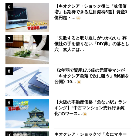
【キオクシア・ショック後に「株価倍
6
増」も期待できる注目銘柄5選】資産3
億円超・…
「失敗すると取り返しがつかない」葬
7
儀社の手を借りない「DIY葬」の落とし
穴 素人には…
《2年弱で資産17.5倍の元証券マンが
8
「キオクシア急落で次に狙う」5銘柄を
公開》10…
【大阪の不動産価格「危ない駅」ラン
9
キング】“中古マンション売れ行き鈍
化”のワース…
キオクシア・ショックで「次にマネー
10