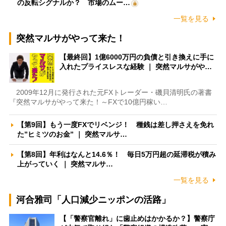
の反転シグナルか？ 市場のムー…
一覧を見る
突然マルサがやって来た！
【最終回】1億6000万円の負債と引き換えに手に
入れたプライスレスな経験 ｜ 突然マルサがや…
2009年12月に発行された元FXトレーダー・磯貝清明氏の著書
『突然マルサがやって来た！～FXで10億円稼い…
【第9回】もう一度FXでリベンジ！ 種銭は差し押さえを免れ
た”ヒミツのお金” ｜ 突然マルサ…
【第8回】年利はなんと14.6％！ 毎日5万円超の延滞税が積み
上がっていく ｜ 突然マルサ…
一覧を見る
河合雅司「人口減少ニッポンの活路」
【「警察官離れ」に歯止めはかかるか？】警察庁