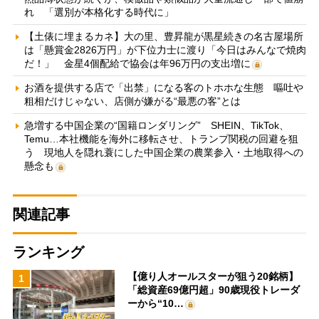
れ 「選別が本格化する時代に」
【土俵に埋まるカネ】大の里、豊昇龍が黒星続きの名古屋場所
は「懸賞金2826万円」が下位力士に渡り「今日はみんなで焼肉
だ！」 金星4個配給で協会は年96万円の支出増に
お酒を提供する店で「出禁」になる客のトホホな生態 嘔吐や
粗相だけじゃない、店側が嫌がる“最悪の客”とは
急増する中国企業の“国籍ロンダリング” SHEIN、TikTok、
Temu…本社機能を海外に移転させ、トランプ関税の回避を狙
う 現地人を隠れ蓑にした中国企業の農業参入・土地取得への
懸念も
関連記事
ランキング
【億り人オールスターが狙う20銘柄】
1
「総資産69億円超」90歳現役トレーダ
ーから“10…