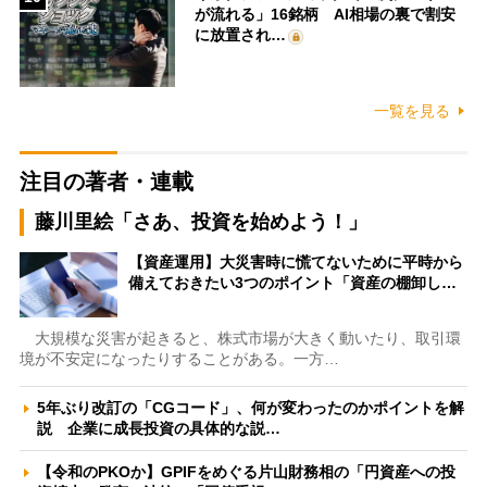
が流れる」16銘柄 AI相場の裏で割安
に放置され…
一覧を見る
注目の著者・連載
藤川里絵「さあ、投資を始めよう！」
【資産運用】大災害時に慌てないために平時から
備えておきたい3つのポイント「資産の棚卸し…
大規模な災害が起きると、株式市場が大きく動いたり、取引環
境が不安定になったりすることがある。一方…
5年ぶり改訂の「CGコード」、何が変わったのかポイントを解
説 企業に成長投資の具体的な説…
【令和のPKOか】GPIFをめぐる片山財務相の「円資産への投