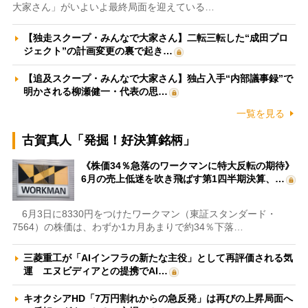
大家さん」がいよいよ最終局面を迎えている…
【独走スクープ・みんなで大家さん】二転三転した“成田プロ
ジェクト”の計画変更の裏で起き…
【追及スクープ・みんなで大家さん】独占入手“内部議事録”で
明かされる柳瀬健一・代表の思…
一覧を見る
古賀真人「発掘！好決算銘柄」
《株価34％急落のワークマンに特大反転の期待》
6月の売上低迷を吹き飛ばす第1四半期決算、…
6月3日に8330円をつけたワークマン（東証スタンダード・
7564）の株価は、わずか1カ月あまりで約34％下落…
三菱重工が「AIインフラの新たな主役」として再評価される気
運 エヌビディアとの提携でAI…
キオクシアHD「7万円割れからの急反発」は再びの上昇局面へ