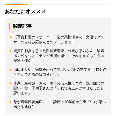
あなたにオススメ
関連記事
【写真】黒のレザーコート姿の高樹澪さん、女優でダン
サーの吉村沙羅さんとのツーショット
間質性肺炎を患った料理研究家・枝元なほみさん 酸素
ボンベをつけてテレビ出演の思い「それを見てもらうの
が私の使命」
山田まりや、病気を患って気づいた“食の重要性”「自分の
ケアができるのは自分だけ」
作家・森村誠一さん、晩年の老人性うつ病・認知症との
闘い 妻・千鶴子さんは「それでも主人は幸せだったと
思います」
母が若年性認知症に… 診断の10年前から出ていた“思い
当たる兆候”