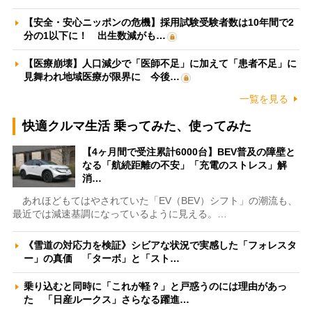
【安全・安心ニッポンの危機】採用試験受験者数は10年間で2
分の1以下に！ 出生数減がも…
【医療崩壊】人口減少で「医師不足」に加えて「患者不足」に
見舞われ地域医療が限界に 今後…
一覧を見る
快適クルマ生活 乗ってみた、使ってみた
【4ヶ月間で受注累計6000台】BEV普及の障壁と
なる「航続距離の不安」「充電のストレス」解
消…
あれほどもてはやされていた「EV（BEV）シフト」の潮流も、
最近では減速基調になっているように見える。…
《雪道の対応力を検証》シビアな状況で実感した「フォレスタ
ー」の真価 「ターボ」と「スト…
乗り込むと同時に「これが軽？」と戸惑うのには理由があっ
た 「日産ルークス」さらなる躍進…