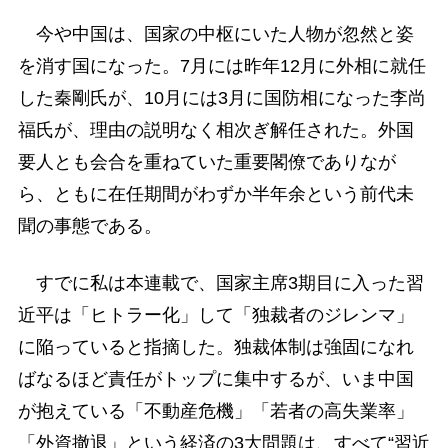
今や中国は、国家の中枢にいた人物が忽然と姿
を消す国になった。7月には昨年12月に外相に就任
した秦剛氏が、10月には3月に国防相になった李尚
福氏が、理由の説明なく相次ぎ解任された。外国
要人とも会合を重ねていた重要閣僚でありなが
ら、ともに在任期間がわずか半年余という前代未
聞の事態である。
すでに私は本連載で、国家主席3期目に入った習
近平は「ヒトラー化」して「独裁者のジレンマ」
に陥っていると指摘した。独裁体制は強固になれ
ばなるほど責任がトップに集中するが、いま中国
が抱えている「不動産危機」「若者の高失業率」
「外資撤退」という経済の3大問題は、すべて“習近