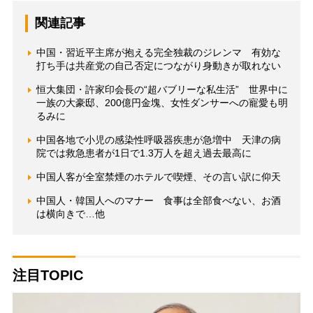
関連記事
中国・習近平主席が抱える完全独裁のジレンマ 有効な
打ち手は共産党の自己否定につながり身動きが取れない
恒大集団・許家印会長の“超バブリーな私生活” 世界中に
一族の大豪邸、200億円金塊、女性ダンサーへの寵愛も明
るみに
中国各地で小児の感染性呼吸器疾患が急増中 天津の病
院では救急患者が1日で1.3万人を超え過去最高に
中国人客が全室禁煙のホテルで喫煙、その言い訳に仰天
中国人・韓国人へのマナー 食事は全部食べない、お酒
は横向きで…他
注目TOPIC