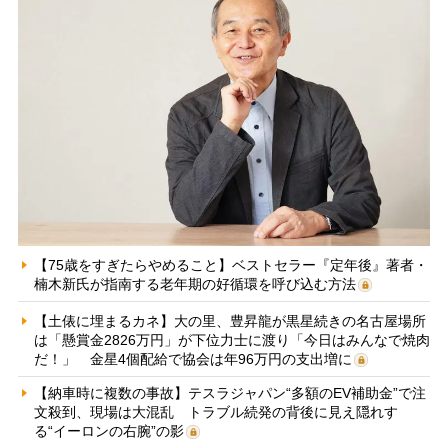
【75歳をすぎたらやめること】ベストセラー『定年後』著者・
楠木新氏が指南する老年期の好循環を呼び込む方法
【土俵に埋まるカネ】大の里、豊昇龍が黒星続きの名古屋場所
は「懸賞金2826万円」が下位力士に渡り「今日はみんなで焼肉
だ！」 金星4個配給で協会は年96万円の支出増に
【納車時に複数の事故】テスラジャパン“多額のEV補助金”で注
文殺到、現場は大混乱 トラブル続発の背後に見え隠れす
る“イーロンの右腕”の影