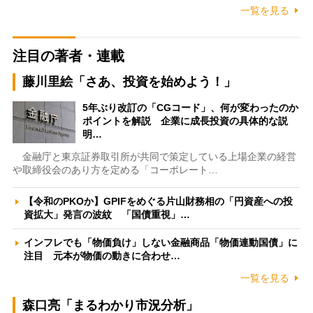
一覧を見る
注目の著者・連載
藤川里絵「さあ、投資を始めよう！」
5年ぶり改訂の「CGコード」、何が変わったのか
ポイントを解説 企業に成長投資の具体的な説
明…
金融庁と東京証券取引所が共同で策定している上場企業の経営
や取締役会のあり方を定める「コーポレート…
【令和のPKOか】GPIFをめぐる片山財務相の「円資産への投
資拡大」発言の波紋 「国債重視」…
インフレでも「物価負け」しない金融商品「物価連動国債」に
注目 元本が物価の動きに合わせ…
一覧を見る
森口亮「まるわかり市況分析」