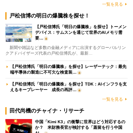
一覧を見る
戸松信博の明日の爆騰株を探せ！
【戸松信博氏「明日の爆騰株」を探せ】トーメン
デバイス：サムスンを通じて世界のAIメモリ需
要…
新聞や雑誌など多数の金融メディアに出演するグローバルリン
クアドバイザーズ代表の戸松信博氏が、最新…
【戸松信博氏「明日の爆騰株」を探せ】レーザーテック：最先
端半導体の製造に不可欠な検査装…
【戸松信博氏「明日の爆騰株」を探せ】TDK：AIインフラを支
えるキープレーヤー 成長の再評…
一覧を見る
田代尚機のチャイナ・リサーチ
中国「Kimi K3」の衝撃に世界はどう対応するの
か？ 米財務長官が検討する「蒸留を行う中国