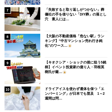
「失敗すると取り返しがつかない」葬
7
儀社の手を借りない「DIY葬」の落とし
穴 素人には…
【大阪の不動産価格「危ない駅」ラン
8
キング】“中古マンション売れ行き鈍
化”のワース…
【キオクシア・ショックの後に狙う5銘
9
柄】イベント投資家の億り人・羽根英
樹氏が厳…
ドライアイスを使わず遺体を保つ「エ
10
ンバーミング」が日本でも普及 1～2
週間は問…