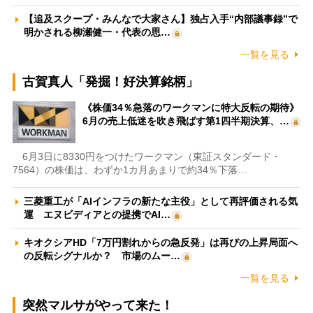
【追及スクープ・みんなで大家さん】独占入手“内部議事録”で
明かされる柳瀬健一・代表の思…
一覧を見る
古賀真人「発掘！好決算銘柄」
《株価34％急落のワークマンに特大反転の期待》
6月の売上低迷を吹き飛ばす第1四半期決算、…
6月3日に8330円をつけたワークマン（東証スタンダード・
7564）の株価は、わずか1カ月あまりで約34％下落…
三菱重工が「AIインフラの新たな主役」として再評価される気
運 エヌビディアとの提携でAI…
キオクシアHD「7万円割れからの急反発」は再びの上昇局面へ
の反転シグナルか？ 市場のムー…
一覧を見る
突然マルサがやって来た！