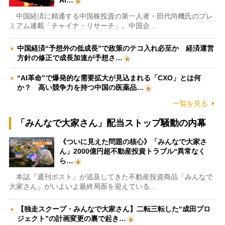
AI…
中国経済に精通する中国株投資の第一人者・田代尚機氏のプレ
ミアム連載「チャイナ・リサーチ」。中国企…
中国経済“予想外の低成長”で政策のテコ入れ必至か 経済運営
方針の修正で成長加速が予想さ…
“AI革命”で爆発的な需要拡大が見込まれる「CXO」とは何
か？ 高い競争力を持つ中国の医薬品…
一覧を見る
「みんなで大家さん」配当ストップ騒動の内幕
《ついに見えた問題の核心》「みんなで大家さ
ん」2000億円超不動産投資トラブル“異常なく
ら…
本誌『週刊ポスト』が追及してきた不動産投資商品「みんなで
大家さん」がいよいよ最終局面を迎えている…
【独走スクープ・みんなで大家さん】二転三転した“成田プロ
ジェクト”の計画変更の裏で起き…