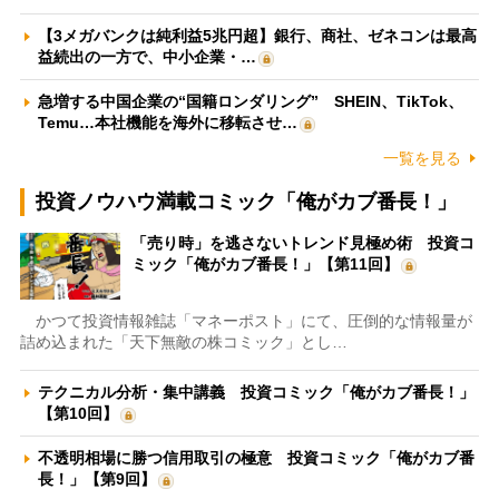
【3メガバンクは純利益5兆円超】銀行、商社、ゼネコンは最高
益続出の一方で、中小企業・…
急増する中国企業の“国籍ロンダリング” SHEIN、TikTok、
Temu…本社機能を海外に移転させ…
一覧を見る
投資ノウハウ満載コミック「俺がカブ番長！」
「売り時」を逃さないトレンド見極め術 投資コ
ミック「俺がカブ番長！」【第11回】
かつて投資情報雑誌「マネーポスト」にて、圧倒的な情報量が
詰め込まれた「天下無敵の株コミック」とし…
テクニカル分析・集中講義 投資コミック「俺がカブ番長！」
【第10回】
不透明相場に勝つ信用取引の極意 投資コミック「俺がカブ番
長！」【第9回】