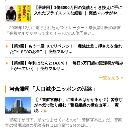
【最終回】1億6000万円の負債と引き換えに手に
入れたプライスレスな経験 ｜ 突然マルサがや…
2009年12月に発行された元FXトレーダー・磯貝清明氏の著書
『突然マルサがやって来た！～FXで10億円稼い…
【第9回】もう一度FXでリベンジ！ 種銭は差し押さえを免れ
た”ヒミツのお金” ｜ 突然マルサ…
【第8回】年利はなんと14.6％！ 毎日5万円超の延滞税が積み
上がっていく ｜ 突然マルサ…
一覧を見る
河合雅司「人口減少ニッポンの活路」
【「警察官離れ」に歯止めはかかるか？】警察庁
が本気で取り組む「警察組織の構造改革」 実
現…
警察庁が目下、頭を悩ませているのが「警察官不足」だ。警察
官の採用試験の受験者数は10年間で2分の1以…