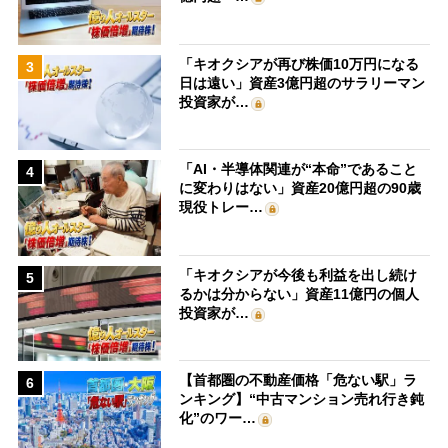
「キオクシアが再び株価10万円になる
3
日は遠い」資産3億円超のサラリーマン
投資家が…
「AI・半導体関連が“本命”であること
4
に変わりはない」資産20億円超の90歳
現役トレー…
「キオクシアが今後も利益を出し続け
5
るかは分からない」資産11億円の個人
投資家が…
【首都圏の不動産価格「危ない駅」ラ
6
ンキング】“中古マンション売れ行き鈍
化”のワー…