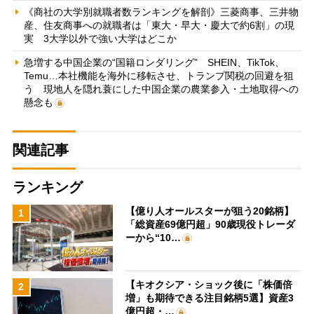
《商社の大学別就職者数ランキングを解剖》三菱商事、三井物
産、住友商事への就職者は「東大・早大・慶大で約6割」の現
実 3大学以外で強い大学はどこか
急増する中国企業の“国籍ロンダリング” SHEIN、TikTok、
Temu…本社機能を海外に移転させ、トランプ関税の回避を狙
う 現地人を隠れ蓑にした中国企業の農業参入・土地取得への
懸念も
関連記事
ランキング
【億り人オールスターが狙う20銘柄】
1
「総資産69億円超」90歳現役トレーダ
ーから“10…
【キオクシア・ショック後に「株価倍
2
増」も期待できる注目銘柄5選】資産3
億円超・…