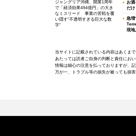
ジャングリア沖縄、開業1周年
お酒
で「経済効果494億円」の大き
だけ
なミスリード 事業の苦戦を覆
急増
い隠す“不透明すぎる巨大な数
Te
字”
現地
当サイトに記載されている内容はあくまで
あたっては読者ご自身の判断と責任におい
情報は細心の注意を払っておりますが、記
万が一、トラブル等の損失が被っても損害