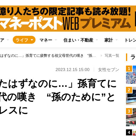
ア
ライフ
マネー
住まい・不動産
家計
トレ
「子育ては終わったはずなのに…」孫育てに疲弊する祖父母世代の嘆き “孫のために”という義務感がストレスに
写真一覧
ラ
1
2023.12.15 15:00
女性セブン
たはずなのに…」孫育てに
2
代の嘆き “孫のために”と
レスに
3
4
Loaded
: