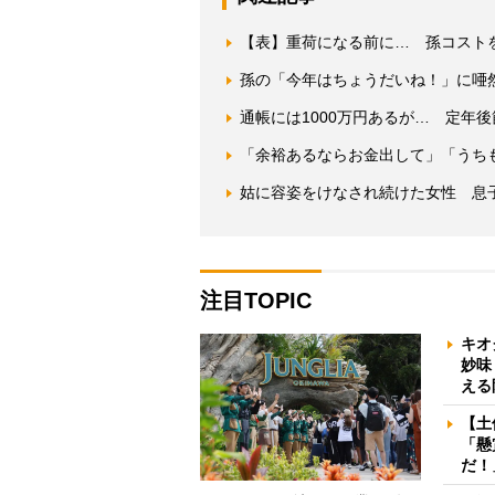
【表】重荷になる前に… 孫コスト
孫の「今年はちょうだいね！」に唖
通帳には1000万円あるが… 定年
「余裕あるならお金出して」「うち
姑に容姿をけなされ続けた女性 息
注目TOPIC
キオ
妙味
える
【土
「懸
だ！