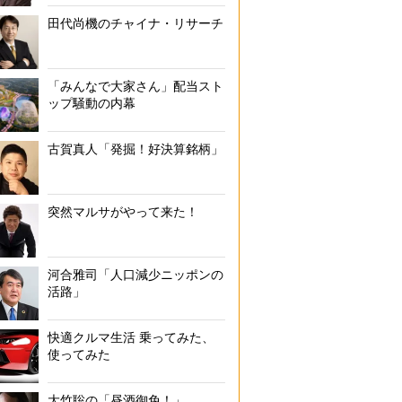
田代尚機のチャイナ・リサーチ
「みんなで大家さん」配当スト
孫コストを抑える五か条
ップ騒動の内幕
古賀真人「発掘！好決算銘柄」
突然マルサがやって来た！
河合雅司「人口減少ニッポンの
活路」
快適クルマ生活 乗ってみた、
使ってみた
大竹聡の「昼酒御免！」