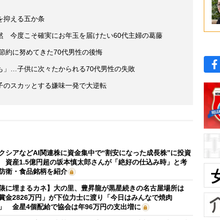
を抑える五か条
然 今度こそ確実にお年玉を届けたい60代主婦の葛藤
後節約に努めてきた70代男性の後悔
も」…子供に次々たかられる70代男性の失敗
子のスカッとする嫌味一発で大逆転
クシアなどAI関連株に資金集中で“割安になった成長株”に投資
 資産1.5億円超の坂本慎太郎さんが「絶好の仕込み時」と考
防衛・食品銘柄を紹介
俵に埋まるカネ】大の里、豊昇龍が黒星続きの名古屋場所は
賞金2826万円」が下位力士に渡り「今日はみんなで焼肉
」 金星4個配給で協会は年96万円の支出増に