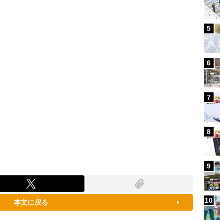
80.21%
5
6
7
8
9
10
本文に戻る