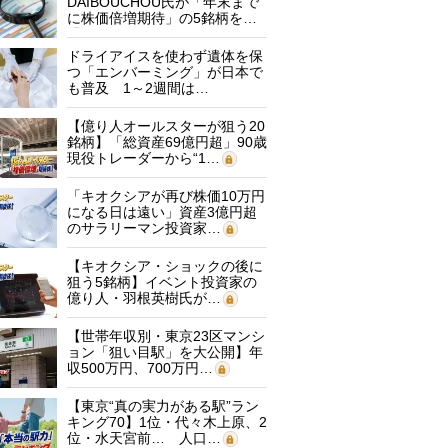
DAIBOUCHOU氏が「年末まで
に株価倍増期待」の5銘柄を…
ドライアイスを使わず遺体を保
つ「エンバーミング」が日本で
も普及 1～2週間は…
【億り人オールスターが狙う20
銘柄】「総資産69億円超」90歳
現役トレーダーから“1…
「キオクシアが再び株価10万円
になる日は遠い」資産3億円超
のサラリーマン投資家…
【キオクシア・ショックの後に
狙う5銘柄】イベント投資家の
億り人・羽根英樹氏が…
【世帯年収別・東京23区マンシ
ョン「狙い目駅」を大公開】年
収500万円、700万円…
【東京“真の実力がある駅”ラン
キング70】1位・代々木上原、2
位・水天宮前… 人口…