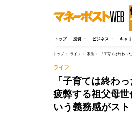
トップ
投資
ビジネス
キャリ
トップ
ライフ
家族
ライフ
「子育ては終わっ
疲弊する祖父母世
いう義務感がスト
/