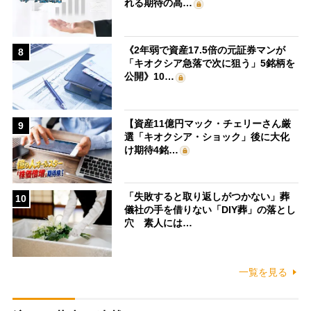
れる期待の高…
《2年弱で資産17.5倍の元証券マンが
8
「キオクシア急落で次に狙う」5銘柄を
公開》10…
【資産11億円マック・チェリーさん厳
9
選「キオクシア・ショック」後に大化
け期待4銘…
「失敗すると取り返しがつかない」葬
10
儀社の手を借りない「DIY葬」の落とし
穴 素人には…
一覧を見る