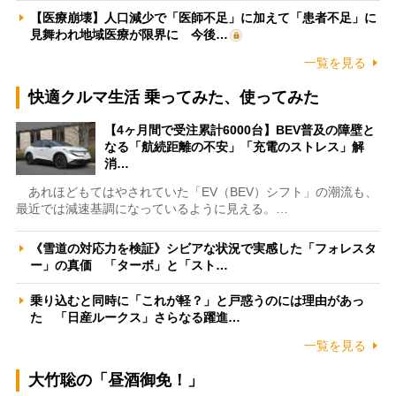
【医療崩壊】人口減少で「医師不足」に加えて「患者不足」に
見舞われ地域医療が限界に 今後…
一覧を見る
快適クルマ生活 乗ってみた、使ってみた
【4ヶ月間で受注累計6000台】BEV普及の障壁と
なる「航続距離の不安」「充電のストレス」解
消…
あれほどもてはやされていた「EV（BEV）シフト」の潮流も、
最近では減速基調になっているように見える。…
《雪道の対応力を検証》シビアな状況で実感した「フォレスタ
ー」の真価 「ターボ」と「スト…
乗り込むと同時に「これが軽？」と戸惑うのには理由があっ
た 「日産ルークス」さらなる躍進…
一覧を見る
大竹聡の「昼酒御免！」