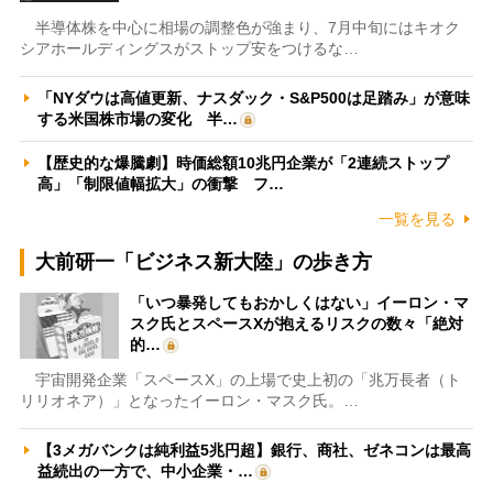
半導体株を中心に相場の調整色が強まり、7月中旬にはキオク
シアホールディングスがストップ安をつけるな…
「NYダウは高値更新、ナスダック・S&P500は足踏み」が意味
する米国株市場の変化 半…
【歴史的な爆騰劇】時価総額10兆円企業が「2連続ストップ
高」「制限値幅拡大」の衝撃 フ…
一覧を見る
大前研一「ビジネス新大陸」の歩き方
「いつ暴発してもおかしくはない」イーロン・マ
スク氏とスペースXが抱えるリスクの数々「絶対
的…
宇宙開発企業「スペースX」の上場で史上初の「兆万長者（ト
リリオネア）」となったイーロン・マスク氏。…
【3メガバンクは純利益5兆円超】銀行、商社、ゼネコンは最高
益続出の一方で、中小企業・…