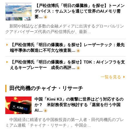
【戸松信博氏「明日の爆騰株」を探せ】トーメン
デバイス：サムスンを通じて世界のAIメモリ需
要…
新聞や雑誌など多数の金融メディアに出演するグローバルリン
クアドバイザーズ代表の戸松信博氏が、最新…
【戸松信博氏「明日の爆騰株」を探せ】レーザーテック：最先
端半導体の製造に不可欠な検査装…
【戸松信博氏「明日の爆騰株」を探せ】TDK：AIインフラを支
えるキープレーヤー 成長の再評…
一覧を見る
田代尚機のチャイナ・リサーチ
中国「Kimi K3」の衝撃に世界はどう対応するの
か？ 米財務長官が検討する「蒸留を行う中国
AI…
中国経済に精通する中国株投資の第一人者・田代尚機氏のプレ
ミアム連載「チャイナ・リサーチ」。中国企…