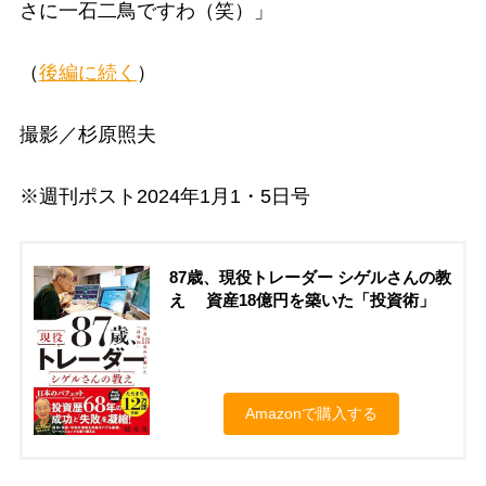
さに一石二鳥ですわ（笑）」
（
後編に続く
）
撮影／杉原照夫
※週刊ポスト2024年1月1・5日号
87歳、現役トレーダー シゲルさんの教
え 資産18億円を築いた「投資術」
Amazonで購入する