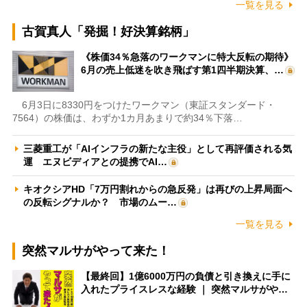
一覧を見る
古賀真人「発掘！好決算銘柄」
《株価34％急落のワークマンに特大反転の期待》
6月の売上低迷を吹き飛ばす第1四半期決算、…
6月3日に8330円をつけたワークマン（東証スタンダード・
7564）の株価は、わずか1カ月あまりで約34％下落…
三菱重工が「AIインフラの新たな主役」として再評価される気
運 エヌビディアとの提携でAI…
キオクシアHD「7万円割れからの急反発」は再びの上昇局面へ
の反転シグナルか？ 市場のムー…
一覧を見る
突然マルサがやって来た！
【最終回】1億6000万円の負債と引き換えに手に
入れたプライスレスな経験 ｜ 突然マルサがや…