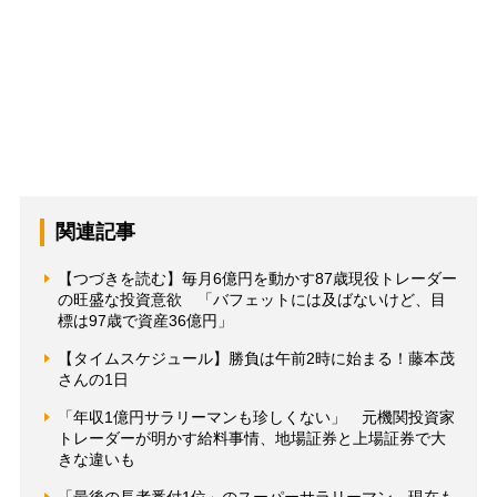
関連記事
【つづきを読む】毎月6億円を動かす87歳現役トレーダー
の旺盛な投資意欲 「バフェットには及ばないけど、目
標は97歳で資産36億円」
【タイムスケジュール】勝負は午前2時に始まる！藤本茂
さんの1日
「年収1億円サラリーマンも珍しくない」 元機関投資家
トレーダーが明かす給料事情、地場証券と上場証券で大
きな違いも
「最後の長者番付1位」のスーパーサラリーマン 現在も