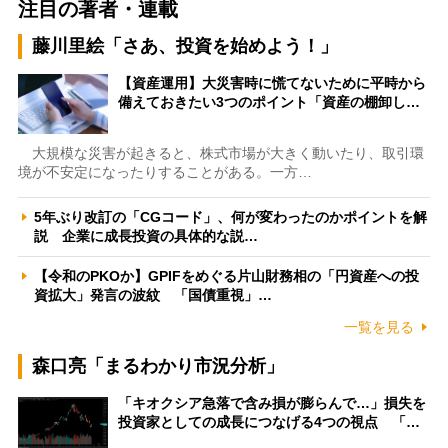
注目の著者・連載
藤川里絵「さあ、投資を始めよう！」
【資産運用】大災害時に慌てないために平時から
備えておきたい3つのポイント「資産の棚卸し…
大規模な災害が起きると、株式市場が大きく動いたり、取引環
境が不安定になったりすることがある。一方…
5年ぶり改訂の「CGコード」、何が変わったのかポイントを解
説 企業に成長投資の具体的な説…
【令和のPKOか】GPIFをめぐる片山財務相の「円資産への投
資拡大」発言の波紋 「国債重視」…
一覧を見る
森口亮「まるわかり市況分析」
「キオクシア急落で含み損が膨らんで…」損失を
投資家としての成長につなげる4つの視点 「…