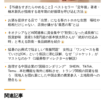
【75歳をすぎたらやめること】ベストセラー『定年後』著者・
楠木新氏が指南する老年期の好循環を呼び込む方法
お酒を提供する店で「出禁」になる客のトホホな生態 嘔吐や
粗相だけじゃない、店側が嫌がる“最悪の客”とは
キオクシアなどAI関連株に資金集中で“割安になった成長株”に
投資妙味 資産1.5億円超の坂本慎太郎さんが「絶好の仕込み
時」と考える防衛・食品銘柄を紹介
猛暑のお葬式で悩ましい“喪服問題” 女性は「ワンピースを着
ていけばOK」という俗説に潜む誤解、なぜ「ジャケット」が
マストなのか？《1級葬祭ディレクターが解説》
急増する中国企業の“国籍ロンダリング” SHEIN、TikTok、
Temu…本社機能を海外に移転させ、トランプ関税の回避を狙
う 現地人を隠れ蓑にした中国企業の農業参入・土地取得への
懸念も
関連記事