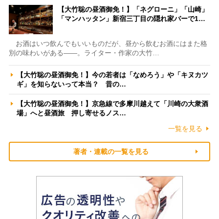
【大竹聡の昼酒御免！】「ネグローニ」「山崎」
「マンハッタン」新宿三丁目の隠れ家バーで1…
お酒はいつ飲んでもいいものだが、昼から飲むお酒にはまた格
別の味わいがある――。ライター・作家の大竹…
【大竹聡の昼酒御免！】今の若者は「なめろう」や「キヌカツ
ギ」を知らないって本当？ 昔の…
【大竹聡の昼酒御免！】京急線で多摩川越えて「川崎の大衆酒
場」へと昼酒旅 押し寄せるノス…
一覧を見る
著者・連載の一覧を見る