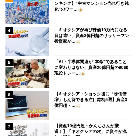
ンキング】“中古マンション売れ行き鈍
化”のワー…
「キオクシアが再び株価10万円になる
4
日は遠い」資産3億円超のサラリーマン
投資家が…
「AI・半導体関連が“本命”であること
5
に変わりはない」資産20億円超の90歳
現役トレー…
【キオクシア・ショック後に「株価倍
6
増」も期待できる注目銘柄5選】資産3
億円超・…
【資産10億円超・かんちさんが厳
7
選！】「キオクシアの次」に資金が流