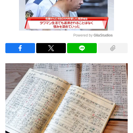
Powered by 
GliaStudios
Mute