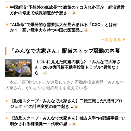
中国経済“予想外の低成長”で政策のテコ入れ必至か 経済運営
方針の修正で成長加速が予想さ…
“AI革命”で爆発的な需要拡大が見込まれる「CXO」とは何
か？ 高い競争力を持つ中国の医薬品…
一覧を見る
「みんなで大家さん」配当ストップ騒動の内幕
《ついに見えた問題の核心》「みんなで大家さ
ん」2000億円超不動産投資トラブル“異常なく
ら…
本誌『週刊ポスト』が追及してきた不動産投資商品「みんなで
大家さん」がいよいよ最終局面を迎えている…
【独走スクープ・みんなで大家さん】二転三転した“成田プロ
ジェクト”の計画変更の裏で起き…
【追及スクープ・みんなで大家さん】独占入手“内部議事録”で
明かされる柳瀬健一・代表の思…