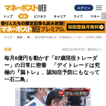
ログイン
トップ
投資
ビジネス
キャリア
ライフ
マネー
トップ
投資
株
毎月6億円を動かす「87歳現役トレーダー」の日常に密着 
投資
2023.12.28 07:01
週刊ポスト
毎月6億円を動かす「87歳現役トレーダ
ー」の日常に密着 「デイトレードは究
極の『脳トレ』、認知症予防にもなって
一石二鳥」
もっと見る
arrow_forward_ios