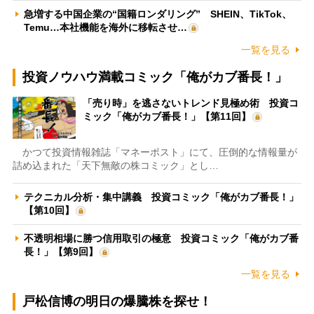
急増する中国企業の“国籍ロンダリング” SHEIN、TikTok、
Temu…本社機能を海外に移転させ…
一覧を見る
投資ノウハウ満載コミック「俺がカブ番長！」
「売り時」を逃さないトレンド見極め術 投資コ
ミック「俺がカブ番長！」【第11回】
かつて投資情報雑誌「マネーポスト」にて、圧倒的な情報量が
詰め込まれた「天下無敵の株コミック」とし…
テクニカル分析・集中講義 投資コミック「俺がカブ番長！」
【第10回】
不透明相場に勝つ信用取引の極意 投資コミック「俺がカブ番
長！」【第9回】
一覧を見る
戸松信博の明日の爆騰株を探せ！