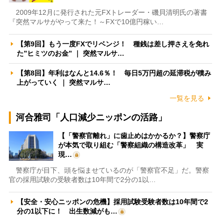
2009年12月に発行された元FXトレーダー・磯貝清明氏の著書
『突然マルサがやって来た！～FXで10億円稼い…
【第9回】もう一度FXでリベンジ！ 種銭は差し押さえを免れ
た”ヒミツのお金” ｜ 突然マルサ…
【第8回】年利はなんと14.6％！ 毎日5万円超の延滞税が積み
上がっていく ｜ 突然マルサ…
一覧を見る
河合雅司「人口減少ニッポンの活路」
【「警察官離れ」に歯止めはかかるか？】警察庁
が本気で取り組む「警察組織の構造改革」 実
現…
警察庁が目下、頭を悩ませているのが「警察官不足」だ。警察
官の採用試験の受験者数は10年間で2分の1以…
【安全・安心ニッポンの危機】採用試験受験者数は10年間で2
分の1以下に！ 出生数減がも…