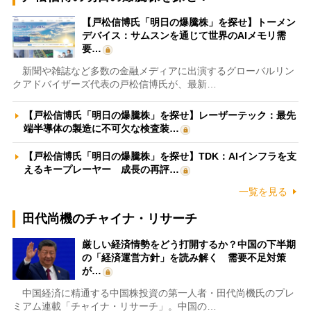
【戸松信博氏「明日の爆騰株」を探せ】トーメン
デバイス：サムスンを通じて世界のAIメモリ需
要…
新聞や雑誌など多数の金融メディアに出演するグローバルリン
クアドバイザーズ代表の戸松信博氏が、最新…
【戸松信博氏「明日の爆騰株」を探せ】レーザーテック：最先
端半導体の製造に不可欠な検査装…
【戸松信博氏「明日の爆騰株」を探せ】TDK：AIインフラを支
えるキープレーヤー 成長の再評…
一覧を見る
田代尚機のチャイナ・リサーチ
厳しい経済情勢をどう打開するか？中国の下半期
の「経済運営方針」を読み解く 需要不足対策
が…
中国経済に精通する中国株投資の第一人者・田代尚機氏のプレ
ミアム連載「チャイナ・リサーチ」。中国の…