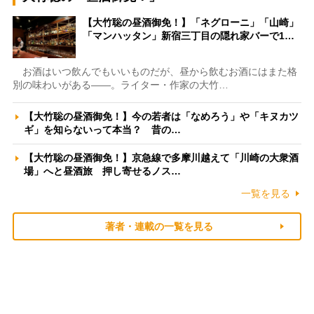
【大竹聡の昼酒御免！】「ネグローニ」「山崎」
「マンハッタン」新宿三丁目の隠れ家バーで1…
お酒はいつ飲んでもいいものだが、昼から飲むお酒にはまた格
別の味わいがある――。ライター・作家の大竹…
【大竹聡の昼酒御免！】今の若者は「なめろう」や「キヌカツ
ギ」を知らないって本当？ 昔の…
【大竹聡の昼酒御免！】京急線で多摩川越えて「川崎の大衆酒
場」へと昼酒旅 押し寄せるノス…
一覧を見る
著者・連載の一覧を見る