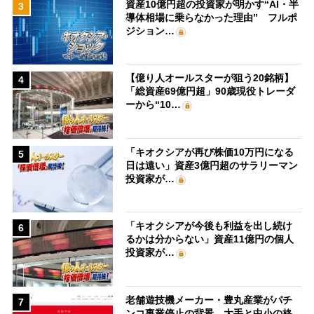
資産10億円超の投資家が明かす“AI・半
3
導体相場に乗らなかった理由” フルポ
ジション…
【億り人オールスターが狙う20銘柄】
4
「総資産69億円超」90歳現役トレーダ
ーから“10…
「キオクシアが再び株価10万円になる
5
日は遠い」資産3億円超のサラリーマン
投資家が…
「キオクシアが今後も利益を出し続け
6
るかは分からない」資産11億円の個人
投資家が…
老舗遊技機メーカー・豊丸産業がパチ
7
ンコ事業停止の背景 大手と中小の格