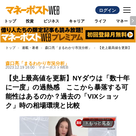
ログイン
トップ
投資
ビジネス
キャリア
ライフ
マネー
トップ
連載・著者
森口亮「まるわかり市況分析」
【史上最高値を更新】N
森口亮「まるわかり市況分析」
2023.12.19 16:00
マネーポストWEB
【史上最高値を更新】NYダウは「数十年
に一度」の過熱感 ここから暴落する可
能性はあるのか？過去の「VIXショッ
ク」時の相場環境と比較
もっと見る
arrow_forward_ios