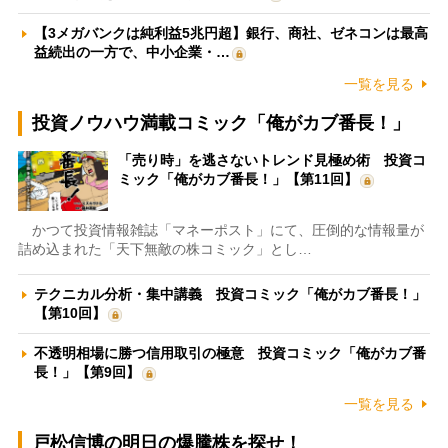
【3メガバンクは純利益5兆円超】銀行、商社、ゼネコンは最高
益続出の一方で、中小企業・…
一覧を見る
投資ノウハウ満載コミック「俺がカブ番長！」
「売り時」を逃さないトレンド見極め術 投資コ
ミック「俺がカブ番長！」【第11回】
かつて投資情報雑誌「マネーポスト」にて、圧倒的な情報量が
詰め込まれた「天下無敵の株コミック」とし…
テクニカル分析・集中講義 投資コミック「俺がカブ番長！」
【第10回】
不透明相場に勝つ信用取引の極意 投資コミック「俺がカブ番
長！」【第9回】
一覧を見る
戸松信博の明日の爆騰株を探せ！