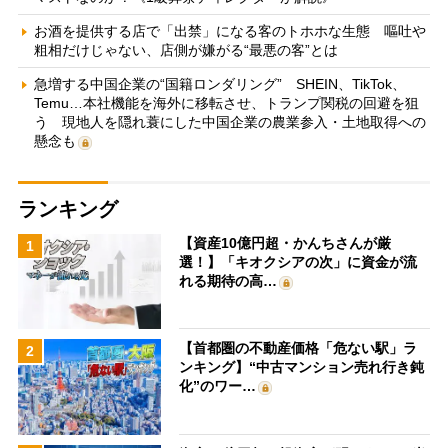
お酒を提供する店で「出禁」になる客のトホホな生態 嘔吐や
粗相だけじゃない、店側が嫌がる“最悪の客”とは
急増する中国企業の“国籍ロンダリング” SHEIN、TikTok、
Temu…本社機能を海外に移転させ、トランプ関税の回避を狙
う 現地人を隠れ蓑にした中国企業の農業参入・土地取得への
懸念も
ランキング
【資産10億円超・かんちさんが厳
1
選！】「キオクシアの次」に資金が流
れる期待の高…
【首都圏の不動産価格「危ない駅」ラ
2
ンキング】“中古マンション売れ行き鈍
化”のワー…