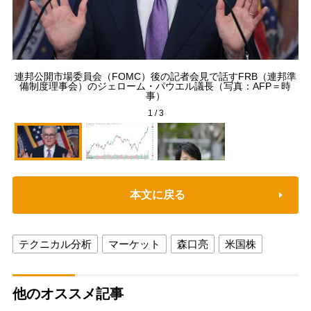
連邦公開市場委員会（FOMC）後の記者会見で話すFRB（連邦準
備制度理事会）のジェローム・パウエル議長（写真：AFP＝時
事）
1
/
3
本文に戻る
テクニカル分析
マーケット
森口亮
米国株
他のオススメ記事