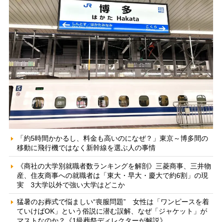
「約5時間かかるし、料金も高いのになぜ？」東京～博多間の
移動に飛行機ではなく新幹線を選ぶ人の事情
《商社の大学別就職者数ランキングを解剖》三菱商事、三井物
産、住友商事への就職者は「東大・早大・慶大で約6割」の現
実 3大学以外で強い大学はどこか
猛暑のお葬式で悩ましい“喪服問題” 女性は「ワンピースを着
ていけばOK」という俗説に潜む誤解、なぜ「ジャケット」が
マストなのか？《1級葬祭ディレクターが解説》