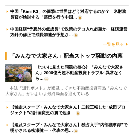
中国「Kimi K3」の衝撃に世界はどう対応するのか？ 米財務
長官が検討する「蒸留を行う中国…
中国経済“予想外の低成長”で政策のテコ入れ必至か 経済運営
方針の修正で成長加速が予想さ…
一覧を見る
「みんなで大家さん」配当ストップ騒動の内幕
《ついに見えた問題の核心》「みんなで大家さ
ん」2000億円超不動産投資トラブル“異常なく
ら…
本誌『週刊ポスト』が追及してきた不動産投資商品「みんなで
大家さん」がいよいよ最終局面を迎えている…
【独走スクープ・みんなで大家さん】二転三転した“成田プロ
ジェクト”の計画変更の裏で起き…
【追及スクープ・みんなで大家さん】独占入手“内部議事録”で
明かされる柳瀬健一・代表の思…