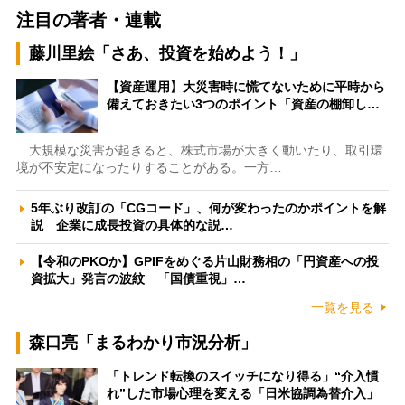
注目の著者・連載
藤川里絵「さあ、投資を始めよう！」
【資産運用】大災害時に慌てないために平時から
備えておきたい3つのポイント「資産の棚卸し…
大規模な災害が起きると、株式市場が大きく動いたり、取引環
境が不安定になったりすることがある。一方…
5年ぶり改訂の「CGコード」、何が変わったのかポイントを解
説 企業に成長投資の具体的な説…
【令和のPKOか】GPIFをめぐる片山財務相の「円資産への投
資拡大」発言の波紋 「国債重視」…
一覧を見る
森口亮「まるわかり市況分析」
「トレンド転換のスイッチになり得る」“介入慣
れ”した市場心理を変える「日米協調為替介入」