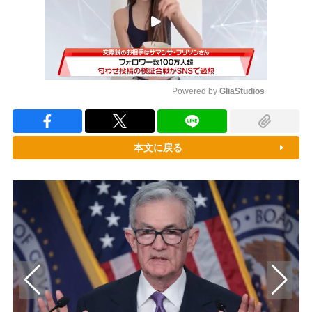
Powered by 
GliaStudios
Mute
本文に戻る