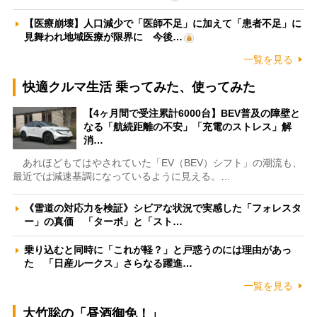
【医療崩壊】人口減少で「医師不足」に加えて「患者不足」に
見舞われ地域医療が限界に 今後…
一覧を見る
快適クルマ生活 乗ってみた、使ってみた
【4ヶ月間で受注累計6000台】BEV普及の障壁と
なる「航続距離の不安」「充電のストレス」解
消…
あれほどもてはやされていた「EV（BEV）シフト」の潮流も、
最近では減速基調になっているように見える。…
《雪道の対応力を検証》シビアな状況で実感した「フォレスタ
ー」の真価 「ターボ」と「スト…
乗り込むと同時に「これが軽？」と戸惑うのには理由があっ
た 「日産ルークス」さらなる躍進…
一覧を見る
大竹聡の「昼酒御免！」