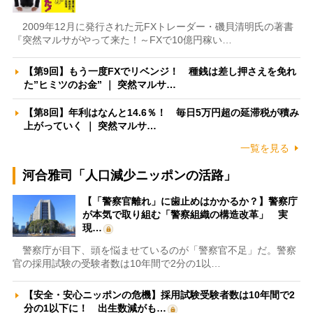
2009年12月に発行された元FXトレーダー・磯貝清明氏の著書
『突然マルサがやって来た！～FXで10億円稼い…
【第9回】もう一度FXでリベンジ！ 種銭は差し押さえを免れ
た”ヒミツのお金” ｜ 突然マルサ…
【第8回】年利はなんと14.6％！ 毎日5万円超の延滞税が積み
上がっていく ｜ 突然マルサ…
一覧を見る
河合雅司「人口減少ニッポンの活路」
【「警察官離れ」に歯止めはかかるか？】警察庁
が本気で取り組む「警察組織の構造改革」 実
現…
警察庁が目下、頭を悩ませているのが「警察官不足」だ。警察
官の採用試験の受験者数は10年間で2分の1以…
【安全・安心ニッポンの危機】採用試験受験者数は10年間で2
分の1以下に！ 出生数減がも…