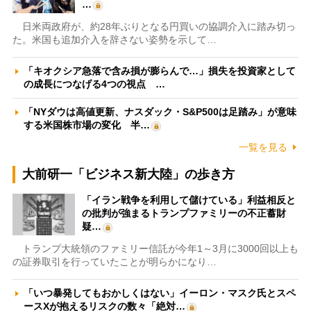
…
日米両政府が、約28年ぶりとなる円買いの協調介入に踏み切っ
た。米国も追加介入を辞さない姿勢を示して…
「キオクシア急落で含み損が膨らんで…」損失を投資家として
の成長につなげる4つの視点 …
「NYダウは高値更新、ナスダック・S&P500は足踏み」が意味
する米国株市場の変化 半…
一覧を見る
大前研一「ビジネス新大陸」の歩き方
「イラン戦争を利用して儲けている」利益相反と
の批判が強まるトランプファミリーの不正蓄財
疑…
トランプ大統領のファミリー信託が今年1～3月に3000回以上も
の証券取引を行っていたことが明らかになり…
「いつ暴発してもおかしくはない」イーロン・マスク氏とスペ
ースXが抱えるリスクの数々「絶対…