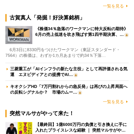
一覧を見る
古賀真人「発掘！好決算銘柄」
《株価34％急落のワークマンに特大反転の期待》
6月の売上低迷を吹き飛ばす第1四半期決算、…
6月3日に8330円をつけたワークマン（東証スタンダード・
7564）の株価は、わずか1カ月あまりで約34％下落…
三菱重工が「AIインフラの新たな主役」として再評価される気
運 エヌビディアとの提携でAI…
キオクシアHD「7万円割れからの急反発」は再びの上昇局面へ
の反転シグナルか？ 市場のムー…
一覧を見る
突然マルサがやって来た！
【最終回】1億6000万円の負債と引き換えに手に
入れたプライスレスな経験 ｜ 突然マルサがや…